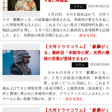
４章に再構成
2021年2月21日
コラム
２月23日、ＮＨＫ総合ほかで、大河ド
ラマ「麒麟がくる」の総集編が放送される。本能寺の変を引き起こ
した明智光秀を主人公に、これまでにない視点で戦国時代を描いた
物語は好評を博し、２月７日に放送された最終回も高視聴率を記録
した。また、光秀役の長谷川博己をはじめ・・・
続きを読む
【大河ドラマコラム】「麒麟がく
る」最終回「本能寺の変」光秀の最
後の言葉が意味するもの
2021年2月8日
コラム
ＮＨＫの大河ドラマ「麒麟がくる」
が、２月７日放送の最終回「本能寺の
変」を持ってついに完結した。これまで
積み上げてきた明智光秀（長谷川博己）と織田信長（染谷将太）の
絆と愛憎に導かれた本能寺の変が、クライマックスにふさわしいス
ケールと高い熱量で描かれ、息つ・・・
続きを読む
【大河ドラマコラム】「麒麟がく