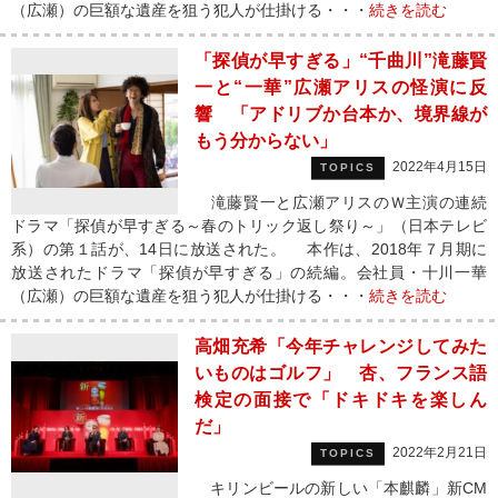
（広瀬）の巨額な遺産を狙う犯人が仕掛ける・・・
続きを読む
「探偵が早すぎる」“千曲川”滝藤賢
一と“一華”広瀬アリスの怪演に反
響 「アドリブか台本か、境界線が
もう分からない」
2022年4月15日
TOPICS
滝藤賢一と広瀬アリスのＷ主演の連続
ドラマ「探偵が早すぎる～春のトリック返し祭り～」（日本テレビ
系）の第１話が、14日に放送された。 本作は、2018年７月期に
放送されたドラマ「探偵が早すぎる」の続編。会社員・十川一華
（広瀬）の巨額な遺産を狙う犯人が仕掛ける・・・
続きを読む
高畑充希「今年チャレンジしてみた
いものはゴルフ」 杏、フランス語
検定の面接で「ドキドキを楽しん
だ」
2022年2月21日
TOPICS
キリンビールの新しい「本麒麟」新CM