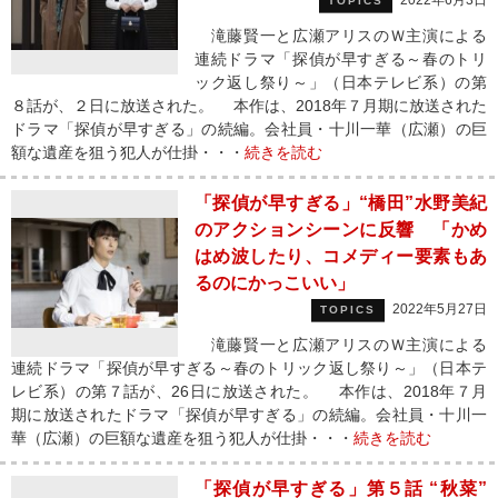
2022年6月3日
TOPICS
滝藤賢一と広瀬アリスのＷ主演による
連続ドラマ「探偵が早すぎる～春のトリ
ック返し祭り～」（日本テレビ系）の第
８話が、２日に放送された。 本作は、2018年７月期に放送された
ドラマ「探偵が早すぎる」の続編。会社員・十川一華（広瀬）の巨
額な遺産を狙う犯人が仕掛・・・
続きを読む
「探偵が早すぎる」“橋田”水野美紀
のアクションシーンに反響 「かめ
はめ波したり、コメディー要素もあ
るのにかっこいい」
2022年5月27日
TOPICS
滝藤賢一と広瀬アリスのＷ主演による
連続ドラマ「探偵が早すぎる～春のトリック返し祭り～」（日本テ
レビ系）の第７話が、26日に放送された。 本作は、2018年７月
期に放送されたドラマ「探偵が早すぎる」の続編。会社員・十川一
華（広瀬）の巨額な遺産を狙う犯人が仕掛・・・
続きを読む
「探偵が早すぎる」第５話 “秋菜”