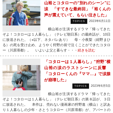
山裕とコタローの“別れのシーン”に
涙 「すてきな最終回」「裕くんの
声が震えていて、もらい泣きした」
2023年6月11日
TOPICS
横山裕が主演するドラマ「帰ってきた
ぞよ！コタローは１人暮らし」（テレビ朝日系）の最終話が、10日
に放送された。（※以下、ネタバレあり） 母・小夜梨（紺野まひ
る）の死を受け止め、ようやく狩野の前で泣くことができたコタロ
ー（川原瑛都）。 いよいよ父と暮らす・・・
続きを読む
「コタローは１人暮らし」“狩野”横
山裕の涙のラストシーンに反響
「コタローくんの『ママ…』で涙腺
が崩壊した」
2023年6月5日
TOPICS
横山裕が主演するドラマ「帰ってきた
ぞよ！コタローは１人暮らし」（テレビ朝日系）の第８話が、３日
に放送された。 本作は、売れない漫画家の狩野進（横山）と訳あ
り１人暮らしの少年・さとうコタロー（川原瑛都）が、アパートの