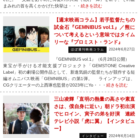
まみれの首を高くかかげた快挙は・・・
続きを読む
【週末映画コラム】若手監督たちの
試金石『GEMNIBUS vol.1』／熊に
ついて考えるという意味ではタイム
リーな『プロミスト・ランド』
2024年6月27日
ほぼ週刊映画コラム
『GEMNIBUS vol.1』（6月28日公開）
東宝が手がける才能支援プロジェクト「GEMSTONE Creative
Label」初の劇場公開作品として、新進気鋭の監督たちが競作する短
編オムニバス映画「GEMNIBUS」の第1弾。 ラインアップは、
CGクリエーターの上西琢也監督が2023年にYo・・・
続きを読む
三山凌輝「直明の熱量の高さや素直
さは、僕自身に近い」朝ドラ初出演
でヒロイン、寅子の弟を好演 連続
テレビ小説「虎に翼」【インタビュ
ー】
2024年6月14日
インタビュー