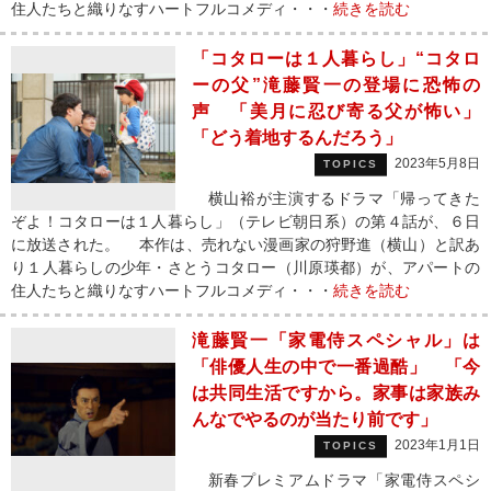
住人たちと織りなすハートフルコメディ・・・
続きを読む
「コタローは１人暮らし」“コタロ
ーの父”滝藤賢一の登場に恐怖の
声 「美月に忍び寄る父が怖い」
「どう着地するんだろう」
2023年5月8日
TOPICS
横山裕が主演するドラマ「帰ってきた
ぞよ！コタローは１人暮らし」（テレビ朝日系）の第４話が、６日
に放送された。 本作は、売れない漫画家の狩野進（横山）と訳あ
り１人暮らしの少年・さとうコタロー（川原瑛都）が、アパートの
住人たちと織りなすハートフルコメディ・・・
続きを読む
滝藤賢一「家電侍スペシャル」は
「俳優人生の中で一番過酷」 「今
は共同生活ですから。家事は家族み
んなでやるのが当たり前です」
2023年1月1日
TOPICS
新春プレミアムドラマ「家電侍スペシ