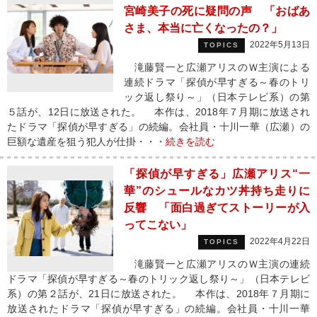
宮崎美子の死に疑問の声 「おばあ
さま、本当に亡くなったの？」
2022年5月13日
TOPICS
滝藤賢一と広瀬アリスのＷ主演による
連続ドラマ「探偵が早すぎる～春のトリ
ック返し祭り～」（日本テレビ系）の第
５話が、12日に放送された。 本作は、2018年７月期に放送され
たドラマ「探偵が早すぎる」の続編。会社員・十川一華（広瀬）の
巨額な遺産を狙う犯人が仕掛・・・
続きを読む
「探偵が早すぎる」広瀬アリス“一
華”のシュールなカツ丼持ち走りに
反響 「面白過ぎてストーリーが入
ってこない」
2022年4月22日
TOPICS
滝藤賢一と広瀬アリスのＷ主演の連続
ドラマ「探偵が早すぎる～春のトリック返し祭り～」（日本テレビ
系）の第２話が、21日に放送された。 本作は、2018年７月期に
放送されたドラマ「探偵が早すぎる」の続編。会社員・十川一華