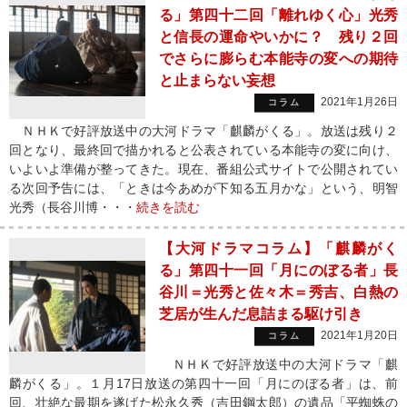
る」第四十二回「離れゆく心」光秀
と信長の運命やいかに？ 残り２回
でさらに膨らむ本能寺の変への期待
と止まらない妄想
2021年1月26日
コラム
ＮＨＫで好評放送中の大河ドラマ「麒麟がくる」。放送は残り２
回となり、最終回で描かれると公表されている本能寺の変に向け、
いよいよ準備が整ってきた。現在、番組公式サイトで公開されてい
る次回予告には、「ときは今あめが下知る五月かな」という、明智
光秀（長谷川博・・・
続きを読む
【大河ドラマコラム】「麒麟がく
る」第四十一回「月にのぼる者」長
谷川＝光秀と佐々木＝秀吉、白熱の
芝居が生んだ息詰まる駆け引き
2021年1月20日
コラム
ＮＨＫで好評放送中の大河ドラマ「麒
麟がくる」。１月17日放送の第四十一回「月にのぼる者」は、前
回、壮絶な最期を遂げた松永久秀（吉田鋼太郎）の遺品「平蜘蛛の