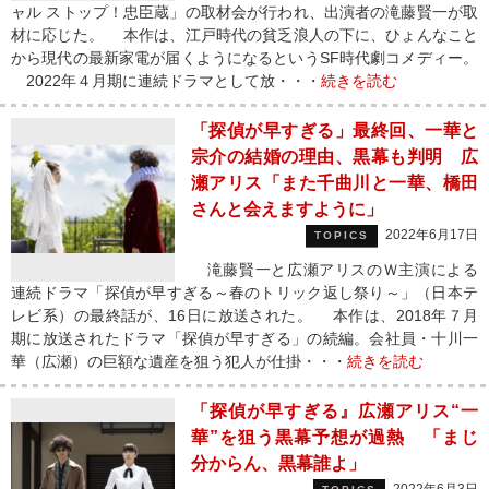
ャル ストップ！忠臣蔵」の取材会が行われ、出演者の滝藤賢一が取
材に応じた。 本作は、江戸時代の貧乏浪人の下に、ひょんなこと
から現代の最新家電が届くようになるというSF時代劇コメディー。
2022年４月期に連続ドラマとして放・・・
続きを読む
「探偵が早すぎる」最終回、一華と
宗介の結婚の理由、黒幕も判明 広
瀬アリス「また千曲川と一華、橋田
さんと会えますように」
2022年6月17日
TOPICS
滝藤賢一と広瀬アリスのＷ主演による
連続ドラマ「探偵が早すぎる～春のトリック返し祭り～」（日本テ
レビ系）の最終話が、16日に放送された。 本作は、2018年７月
期に放送されたドラマ「探偵が早すぎる」の続編。会社員・十川一
華（広瀬）の巨額な遺産を狙う犯人が仕掛・・・
続きを読む
「探偵が早すぎる』広瀬アリス“一
華”を狙う黒幕予想が過熱 「まじ
分からん、黒幕誰よ」