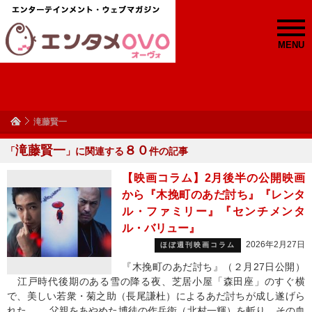
MENU
滝藤賢一
滝藤賢一
８０
「
」に関連する
件の記事
【映画コラム】2月後半の公開映画
から『木挽町のあだ討ち』『レンタ
ル・ファミリー』『センチメンタ
ル・バリュー』
2026年2月27日
ほぼ週刊映画コラム
『木挽町のあだ討ち』（２月27日公開）
江戸時代後期のある雪の降る夜、芝居小屋「森田座」のすぐ横
で、美しい若衆・菊之助（長尾謙杜）によるあだ討ちが成し遂げら
れた。 父親をあやめた博徒の作兵衛（北村一輝）を斬り、その血