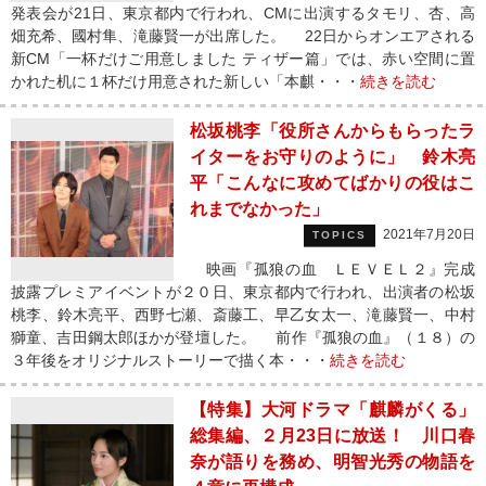
発表会が21日、東京都内で行われ、CMに出演するタモリ、杏、高
畑充希、國村隼、滝藤賢一が出席した。 22日からオンエアされる
新CM「一杯だけご用意しました ティザー篇」では、赤い空間に置
かれた机に１杯だけ用意された新しい「本麒・・・
続きを読む
松坂桃李「役所さんからもらったラ
イターをお守りのように」 鈴木亮
平「こんなに攻めてばかりの役はこ
れまでなかった」
2021年7月20日
TOPICS
映画『孤狼の血 ＬＥＶＥＬ２』完成
披露プレミアイベントが２０日、東京都内で行われ、出演者の松坂
桃李、鈴木亮平、西野七瀬、斎藤工、早乙女太一、滝藤賢一、中村
獅童、吉田鋼太郎ほかが登壇した。 前作『孤狼の血』（１８）の
３年後をオリジナルストーリーで描く本・・・
続きを読む
【特集】大河ドラマ「麒麟がくる」
総集編、２月23日に放送！ 川口春
奈が語りを務め、明智光秀の物語を