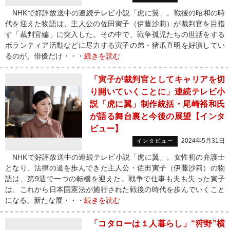
NHKで好評放送中の連続テレビ小説「虎に翼」。戦後の昭和の時
代を迎えた物語は、主人公の佐田寅子（伊藤沙莉）が裁判官を目指
す「裁判官編」に突入した。その中で、戦争孤児たちの世話をする
ボランティア活動などに尽力する寅子の弟・猪爪直明を好演してい
るのが、俳優だけ・・・
続きを読む
「寅子が裁判官としてキャリアを切
り開いていくことに」連続テレビ小
説「虎に翼」制作統括・尾崎裕和氏
が語る舞台裏と今後の展望【インタ
ビュー】
2024年5月31日
インタビュー
NHKで好評放送中の連続テレビ小説「虎に翼」。女性初の弁護士
となり、法律の道を歩んできた主人公・佐田寅子（伊藤沙莉）の物
語は、第9週で一つの転機を迎えた。戦争で仕事も夫も失った寅子
は、これから日本国憲法が施行された戦後の時代を歩んでいくこと
になる。新たな展・・・
続きを読む
「コタローは１人暮らし」“狩野”横