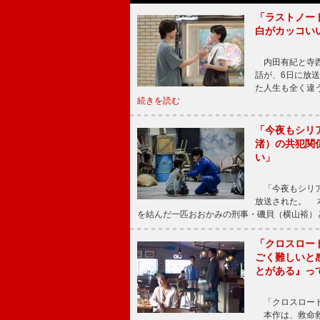
「ラストノー
白がカッコい
内田有紀と寺西
話が、6日に放
た人生も全く違
続きを読む
「今夜もシリ
渚）の共犯関
い」
「今夜もシリア
放送された。 
を結んだ一匹おおかみの刑事・磯貝（横山裕）
「クロスロー
ごく難しいと
とがある』っ
「クロスロード
本作は、救命救