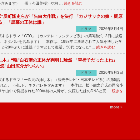
を含みます） 遥（今田美桜）や桐 …
続きを読む
鬼塚”反町隆史らが「告白大作戦」を決行 「カジサックの娘・梶原
る」「黒幕の正体は誰」
2026年8月4日
ドラマ
するドラマ「GTO」（カンテレ・フジテレビ系）の第3話が、3日に放送
下、ネタバレを含みます） 本作は、1998年に放送されて人気を博した学
」が28年ぶりに連続ドラマとして復活。50代になった“ …
続きを読む
し木」“唯”白石聖の正体が判明し騒然 「車椅子だったよね」
“悠”山田涼介がつらい」
2026年8月3日
ドラマ
するドラマ「一次元の挿し木」（読売テレビ・日本テレビ系）の第5話
された。（※以下、ネタバレを含みます） 本作は、松下龍之介氏の同名小
ヤ山中で発掘された200年前の人骨が、失踪した妹のDNAと完 …
続きを
more »