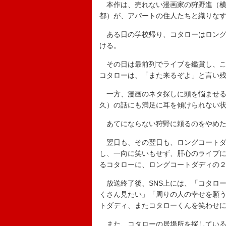
本作は、売れない漫画家の狩野進（横
都）が、アパートの住人たちと織りなす
ある日の学校帰り、コタローはロング
ける。
その日は最前列でライブを鑑賞し、こ
コタローは、「また来るぞよ」と言い
一方、漫画のネタ探しに頭を悩ませる
久）の話にも満足に耳を傾けられない
あてにならない狩野に頼るのをやめた
翌日も、その翌日も、ロングコートダ
し、一向に笑いもせず、肝心のライブ
るコタローに、ロングコートダディの
放送終了後、SNS上には、「コタロ
くさん見たい」「周りの人の幸せを願
トダディ、またコタローくんを笑わせ
また、コタローの居場所を探している