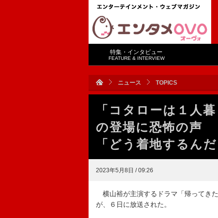
特集・インタビュー
FEATURE & INTERVIEW
ニュース
TOPICS
「コタローは１人暮
の登場に恐怖の声 
「どう着地するんだ
2023年5月8日 / 09:26
横山裕が主演するドラマ「帰ってきた
が、６日に放送された。