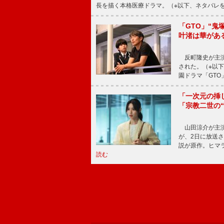
長を描く本格医療ドラマ。（※以下、ネタバレ
「GTO」“
叶渚は華があ
反町隆史が主演
された。（※以
園ドラマ「GTO
「一次元の挿
「宗教二世の
山田涼介が主演
が、2日に放送
説が原作。ヒマラ
読む