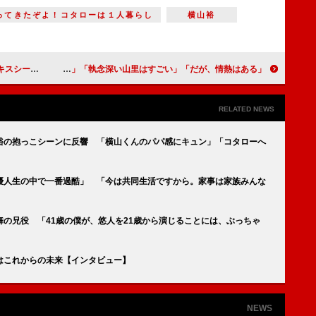
ってきたぞよ！コタローは１人暮らし
横山裕
、もう好きじゃん」
「だが、情熱はある」南海キャンディーズ誕生に感動の声 「山ちゃんの誘い方がロマンチック」「執念深い山里はすごい」
RELATED NEWS
山裕の抱っこシーンに反響 「横山くんのパパ感にキュン」「コタローへ
優人生の中で一番過酷」 「今は共同生活ですから。家事は家族みんな
の兄役 「41歳の僕が、悠人を21歳から演じることには、ぶっちゃ
はこれからの未来【インタビュー】
NEWS