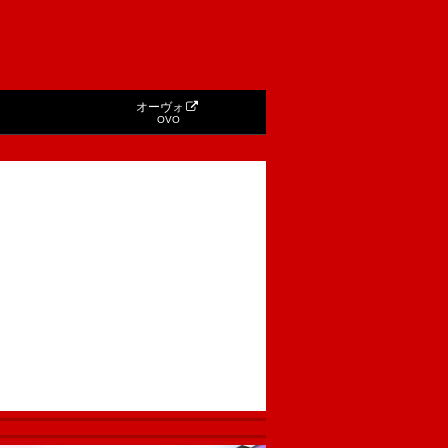
オーヴォ
OVO