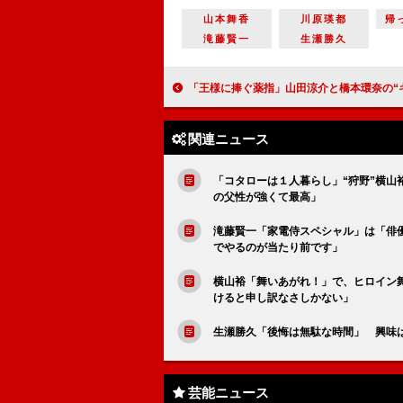
山本舞香
川原瑛都
帰
滝藤賢一
生瀬勝久
「王様に捧ぐ薬指」山田涼介と橋本環奈の“キスシーン”に反響 「２回目の長いキスは叫んだ」「東郷
関連ニュース
「コタローは１人暮らし」“狩野”横
の父性が強くて最高」
滝藤賢一「家電侍スペシャル」は「俳
でやるのが当たり前です」
横山裕「舞いあがれ！」で、ヒロイン舞
けると申し訳なさしかない」
生瀬勝久「後悔は無駄な時間」 興味
芸能ニュース