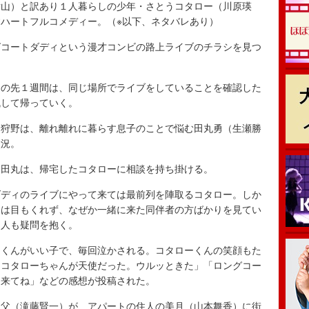
山）と訳あり１人暮らしの少年・さとうコタロー（川原瑛
ハートフルコメディー。（※以下、ネタバレあり）
コートダディという漫才コンビの路上ライブのチラシを見つ
の先１週間は、同じ場所でライブをしていることを確認した
残して帰っていく。
狩野は、離れ離れに暮らす息子のことで悩む田丸勇（生瀬勝
状況。
田丸は、帰宅したコタローに相談を持ち掛ける。
ディのライブにやって来ては最前列を陣取るコタロー。しか
には目もくれず、なぜか一緒に来た同伴者の方ばかりを見てい
２人も疑問を抱く。
ーくんがいい子で、毎回泣かされる。コタローくんの笑顔もた
うコタローちゃんが天使だった。ウルッときた」「ロングコー
に来てね」などの感想が投稿された。
父（滝藤賢一）が、アパートの住人の美月（山本舞香）に街