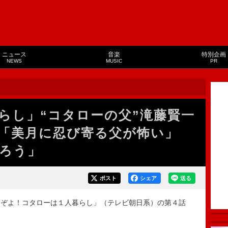
ニュース
音楽
特別企画
NEWS
MUSIC
PR
らし」“コタローの父”滝藤賢一
「美月に忍び寄る父が怖い」
ろう」
ポスト
シェア
送る
ぞよ！コタローは１人暮らし」（テレビ朝日系）の第４話