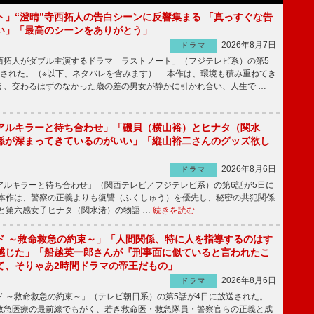
ト」“澄晴”寺西拓人の告白シーンに反響集まる 「真っすぐな告
い」「最高のシーンをありがとう」
2026年8月7日
ドラマ
拓人がダブル主演するドラマ「ラストノート」（フジテレビ系）の第5
送された。（※以下、ネタバレを含みます） 本作は、環境も積み重ねてき
う、交わるはずのなかった歳の差の男女が静かに引かれ合い、人生で …
アルキラーと待ち合わせ」「磯貝（横山裕）とヒナタ（関水
係が深まってきているのがいい」「縦山裕二さんのグッズ欲し
2026年8月6日
ドラマ
ルキラーと待ち合わせ」（関西テレビ／フジテレビ系）の第6話が5日に
本作は、警察の正義よりも復讐（ふくしゅう）を優先し、秘密の共犯関係
と第六感女子ヒナタ（関水渚）の物語 …
続きを読む
ド ～救命救急の約束～」「人間関係、特に人を指導するのはす
感じた」「船越英一郎さんが『刑事面に似ていると言われたこ
て、そりゃあ2時間ドラマの帝王だもの」
2026年8月6日
ドラマ
 ～救命救急の約束～」（テレビ朝日系）の第5話が4日に放送された。
急医療の最前線でもがく、若き救命医・救急隊員・警察官らの正義と成