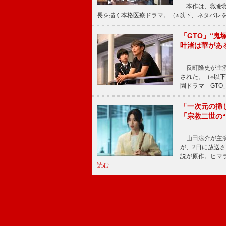
本作は、救命救
長を描く本格医療ドラマ。（※以下、ネタバレ
「GTO」“
叶渚は華があ
反町隆史が主演
された。（※以
園ドラマ「GTO
「一次元の挿
「宗教二世の
山田涼介が主演
が、2日に放送
説が原作。ヒマラ
読む