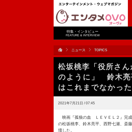
特集・インタビュー
FEATURE & INTERVIEW
ニュース
TOPICS
松坂桃李「役所さん
のように」 鈴木亮
はこれまでなかっ
2021年7月21日 / 07:45
映画『孤狼の血 ＬＥＶＥＬ２』完成
の松坂桃李、鈴木亮平、西野七瀬、斎
壇した。