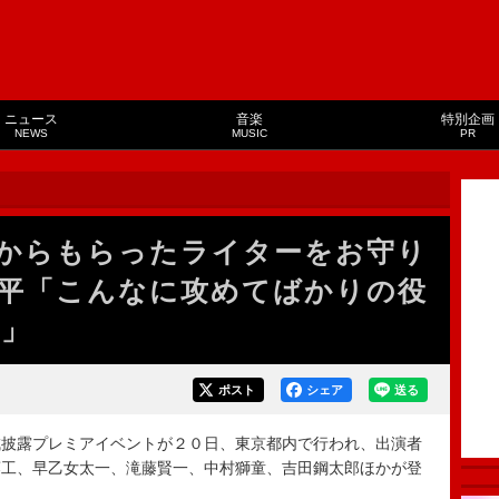
ニュース
音楽
特別企画
NEWS
MUSIC
PR
からもらったライターをお守り
平「こんなに攻めてばかりの役
た」
ポスト
シェア
送る
披露プレミアイベントが２０日、東京都内で行われ、出演者
藤工、早乙女太一、滝藤賢一、中村獅童、吉田鋼太郎ほかが登