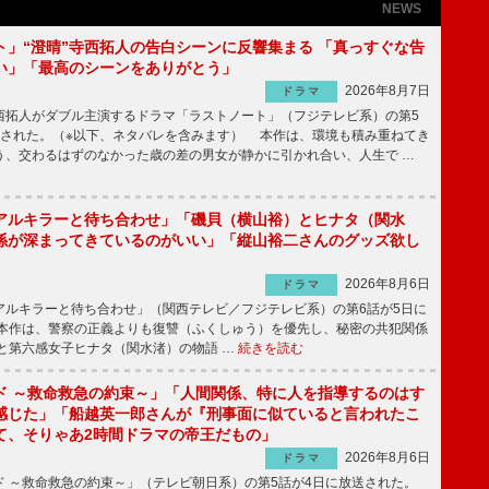
NEWS
ト」“澄晴”寺西拓人の告白シーンに反響集まる 「真っすぐな告
い」「最高のシーンをありがとう」
2026年8月7日
ドラマ
拓人がダブル主演するドラマ「ラストノート」（フジテレビ系）の第5
送された。（※以下、ネタバレを含みます） 本作は、環境も積み重ねてき
う、交わるはずのなかった歳の差の男女が静かに引かれ合い、人生で …
アルキラーと待ち合わせ」「磯貝（横山裕）とヒナタ（関水
係が深まってきているのがいい」「縦山裕二さんのグッズ欲し
2026年8月6日
ドラマ
ルキラーと待ち合わせ」（関西テレビ／フジテレビ系）の第6話が5日に
本作は、警察の正義よりも復讐（ふくしゅう）を優先し、秘密の共犯関係
と第六感女子ヒナタ（関水渚）の物語 …
続きを読む
ド ～救命救急の約束～」「人間関係、特に人を指導するのはす
感じた」「船越英一郎さんが『刑事面に似ていると言われたこ
て、そりゃあ2時間ドラマの帝王だもの」
2026年8月6日
ドラマ
 ～救命救急の約束～」（テレビ朝日系）の第5話が4日に放送された。