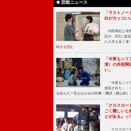
芸能ニュース
「ラストノー
白がカッコい
内田有紀と寺西
話が、6日に放
た人生も全く違
続きを読む
「今夜もシリ
渚）の共犯関
い」
「今夜もシリア
放送された。 
を結んだ一匹おおかみの刑事・磯貝（横山裕）
「クロスロー
ごく難しいと
とがある』っ
「クロスロード