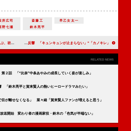
役所広司
斎藤工
早乙女太一
西野七瀬
鈴木亮平
敦のおんぶ最強」
「カノキレ」“宗介”中島健人に寄り添う“愛”小芝風花に反響 「キュンキュンが止まらない」
RELATED NEWS
」第２話 「“比奈”中条あやみの成長していく姿が楽しみ」
響 「鈴木亮平と賀来賢人の熱いヒーロードラマみたい」
で目が離せなくなる」 菜々緒「賀来賢人ファンが増えると思う」
」放送開始 変わり者の漫画家役・鈴木の「色気が半端ない」