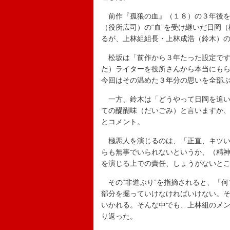
前作『孤狼の血』（１８）の３年後を
（役所広司）の“血”を受け継いだ日岡
るが、上林組組長・上林成浩（鈴木）
松坂は「前作から３年たった設定です
た）ライターを役所さんから本当にも
今回はその温めた３年分の思いを全部
一方、鈴木は「どうやって日岡を追い
ての醍醐味（だいごみ）と言いますか
とコメント。
極悪人を演じるのは、「正直、キツい
らも無事でいられないというか、（精
を演じる上での責任、しょうがないと
その“非道ぶり”を指摘されると、「何
部分を掘っていけなければいけない。
いかれる。そんな中でも、上林組のメ
り返った。