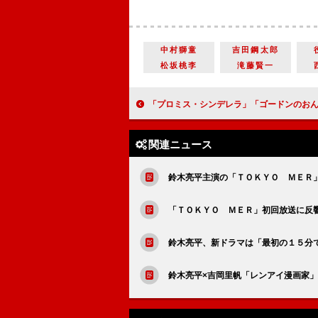
中村獅童
吉田鋼太郎
松坂桃李
滝藤賢一
「プロミス・シンデレラ」「ゴードンのおんぶ、岩ちゃんのお姫様抱っこ、あなたはどっち？」 「郷
関連ニュース
鈴木亮平主演の「ＴＯＫＹＯ ＭＥＲ
「ＴＯＫＹＯ ＭＥＲ」初回放送に反
鈴木亮平、新ドラマは「最初の１５分
鈴木亮平×吉岡里帆「レンアイ漫画家