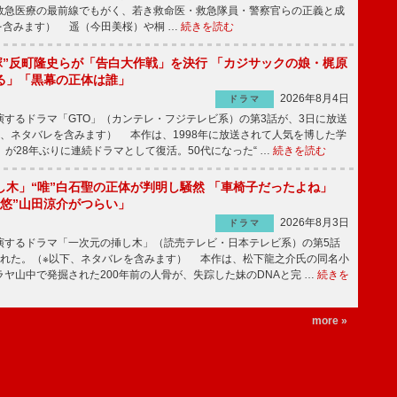
急医療の最前線でもがく、若き救命医・救急隊員・警察官らの正義と成
を含みます） 遥（今田美桜）や桐 …
続きを読む
鬼塚”反町隆史らが「告白大作戦」を決行 「カジサックの娘・梶原
る」「黒幕の正体は誰」
2026年8月4日
ドラマ
するドラマ「GTO」（カンテレ・フジテレビ系）の第3話が、3日に放送
下、ネタバレを含みます） 本作は、1998年に放送されて人気を博した学
」が28年ぶりに連続ドラマとして復活。50代になった“ …
続きを読む
し木」“唯”白石聖の正体が判明し騒然 「車椅子だったよね」
“悠”山田涼介がつらい」
2026年8月3日
ドラマ
するドラマ「一次元の挿し木」（読売テレビ・日本テレビ系）の第5話
された。（※以下、ネタバレを含みます） 本作は、松下龍之介氏の同名小
ヤ山中で発掘された200年前の人骨が、失踪した妹のDNAと完 …
続きを
more »