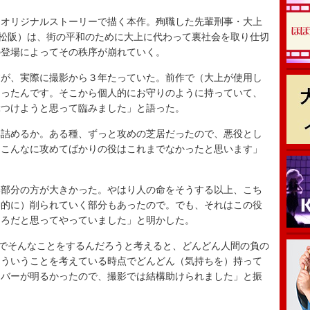
オリジナルストーリーで描く本作。殉職した先輩刑事・大上
（松阪）は、街の平和のために大上に代わって裏社会を取り仕切
の登場によってその秩序が崩れていく。
が、実際に撮影から３年たっていた。前作で（大上が使用し
らったんです。そこから個人的にお守りのように持っていて、
ぶつけようと思って臨みました」と語った。
詰めるか。ある種、ずっと攻めの芝居だったので、悪役とし
、こんなに攻めてばかりの役はこれまでなかったと思います」
部分の方が大きかった。やはり人の命をそうする以上、こち
神的に）削られていく部分もあったので。でも、それはこの役
ころだと思ってやっていました」と明かした。
でそんなことをするんだろうと考えると、どんどん人間の負の
そういうことを考えている時点でどんどん（気持ちを）持って
ンバーが明るかったので、撮影では結構助けられました」と振