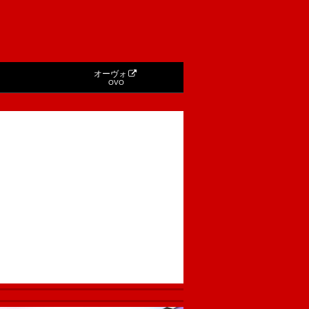
オーヴォ
OVO