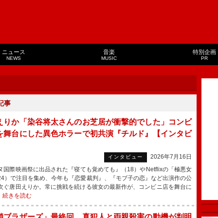
ニュース
音楽
特別企画
NEWS
MUSIC
PR
記事
えりか「染谷将太さんのお芝居が衝撃的でした」コンビ
を舞台にした異色ホラーで初共演『チルド』【インタビ
】
2026年7月16日
インタビュー
国際映画祭に出品された『寝ても覚めても』（18）やNetflixの「極悪女
24）で注目を集め、今年も『恋愛裁判』、『モブ子の恋』など出演作の公
次ぐ唐田えりか。常に挑戦を続ける彼女の最新作が、コンビニ店を舞台に
・
続きを読む
鎖ブラザーズ」最終回 真犯人と両親殺害の動機が判明