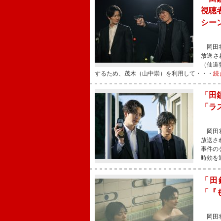
視聴
シー
岡田将
放送さ
（仙道
するため、茂木（山中崇）を利用して・・・
続
「田
「ラ
岡田将
放送さ
事件の
時効を
「田
「『
岡田将