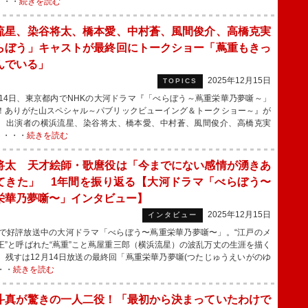
・・・
続きを読む
流星、染谷将太、橋本愛、中村蒼、風間俊介、高橋克実
らぼう」キャストが最終回にトークショー「蔦重もきっ
んでいる」
2025年12月15日
TOPICS
14日、東京都内でNHKの大河ドラマ『「べらぼう～蔦重栄華乃夢噺～」
！ありがた山スペシャル～パブリックビューイング＆トークショー～』が
、出演者の横浜流星、染谷将太、橋本愛、中村蒼、風間俊介、高橋克実
ト・・・
続きを読む
将太 天才絵師・歌麿役は「今までにない感情が湧きあ
てきた」 1年間を振り返る【大河ドラマ「べらぼう〜
栄華乃夢噺〜」インタビュー】
2025年12月15日
インタビュー
で好評放送中の大河ドラマ「べらぼう〜蔦重栄華乃夢噺〜」。“江戸のメ
王”と呼ばれた“蔦重”こと蔦屋重三郎（横浜流星）の波乱万丈の生涯を描く
、残すは12月14日放送の最終回「蔦重栄華乃夢噺(つたじゅうえいがのゆ
・・
続きを読む
斗真が驚きの一人二役！「最初から決まっていたわけで