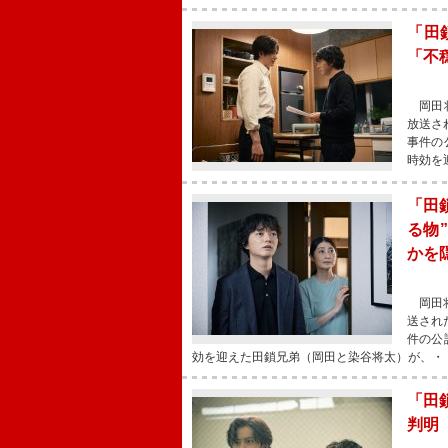
「田
「不
岡田将
放送さ
事件の
時効を
「田
る物
かを
岡田将
送され
件の公
効を迎えた田鎖兄弟（岡田と染谷将太）が、・
「田
判明