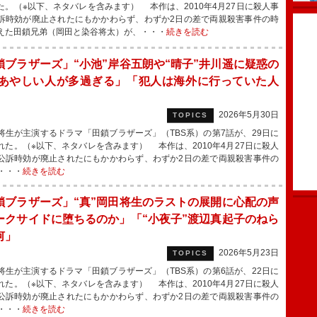
た。（※以下、ネタバレを含みます） 本作は、2010年4月27日に殺人事
訴時効が廃止されたにもかかわらず、わずか2日の差で両親殺害事件の時
えた田鎖兄弟（岡田と染谷将太）が、・・・
続きを読む
鎖ブラザーズ」“小池”岸谷五朗や“晴子”井川遥に疑惑の
「あやしい人が多過ぎる」「犯人は海外に行っていた人
」
2026年5月30日
TOPICS
生が主演するドラマ「田鎖ブラザーズ」（TBS系）の第7話が、29日に
れた。（※以下、ネタバレを含みます） 本作は、2010年4月27日に殺人
公訴時効が廃止されたにもかかわらず、わずか2日の差で両親殺害事件の
・・・
続きを読む
鎖ブラザーズ」“真”岡田将生のラストの展開に心配の声
ークサイドに堕ちるのか」「“小夜子”渡辺真起子のねら
何」
2026年5月23日
TOPICS
生が主演するドラマ「田鎖ブラザーズ」（TBS系）の第6話が、22日に
れた。（※以下、ネタバレを含みます） 本作は、2010年4月27日に殺人
公訴時効が廃止されたにもかかわらず、わずか2日の差で両親殺害事件の
・・・
続きを読む