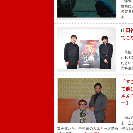
『爆弾
警察に
名乗る
る。 
山田
てこ
呉勝浩
が10
たとい
同時進
「す
て他
さん 
ー】
神の子
京・立
常を描いた、中村光の人気ギャグ漫画「聖☆おにい