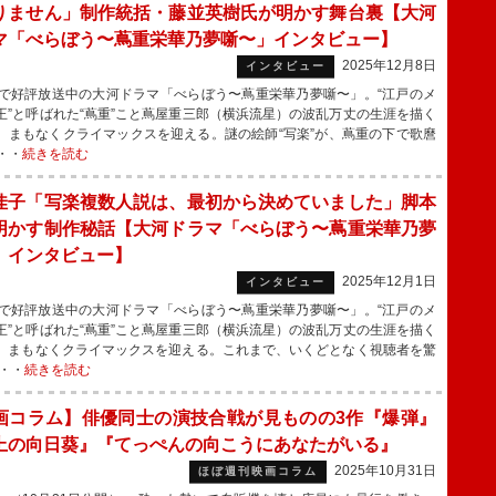
りません」制作統括・藤並英樹氏が明かす舞台裏【大河
マ「べらぼう〜蔦重栄華乃夢噺〜」インタビュー】
2025年12月8日
インタビュー
で好評放送中の大河ドラマ「べらぼう〜蔦重栄華乃夢噺〜」。“江戸のメ
王”と呼ばれた“蔦重”こと蔦屋重三郎（横浜流星）の波乱万丈の生涯を描く
、まもなくクライマックスを迎える。謎の絵師“写楽”が、蔦重の下で歌麿
・・
続きを読む
佳子「写楽複数人説は、最初から決めていました」脚本
明かす制作秘話【大河ドラマ「べらぼう〜蔦重栄華乃夢
」インタビュー】
2025年12月1日
インタビュー
で好評放送中の大河ドラマ「べらぼう〜蔦重栄華乃夢噺〜」。“江戸のメ
王”と呼ばれた“蔦重”こと蔦屋重三郎（横浜流星）の波乱万丈の生涯を描く
、まもなくクライマックスを迎える。これまで、いくどとなく視聴者を驚
・・
続きを読む
画コラム】俳優同士の演技合戦が見ものの3作『爆弾』
上の向日葵』『てっぺんの向こうにあなたがいる』
2025年10月31日
ほぼ週刊映画コラム