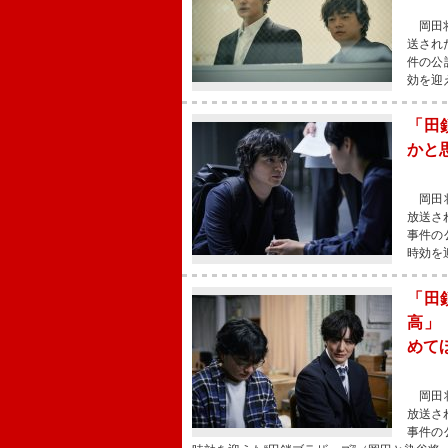
岡田将
送され
件の公
効を迎
「田
かと
岡田将
放送さ
事件の
時効を
「田
高」
めて
岡田将
放送さ
事件の