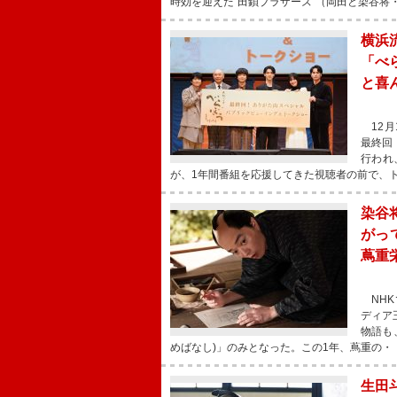
時効を迎えた“田鎖ブラザーズ”（岡田と染谷将
横浜
「べ
と喜
12月
最終回
行われ
が、1年間番組を応援してきた視聴者の前で、
染谷
がっ
蔦重
NHK
ディア
物語も
めばなし)」のみとなった。この1年、蔦重の・
生田