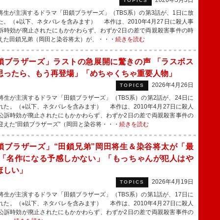
2026年5月3日
TOPICS
生が主演するドラマ「田鎖ブラザーズ」（TBS系）の第3話が、1日に放
た。（※以下、ネタバレを含みます） 本作は、2010年4月27日に殺人事
訴時効が廃止されたにもかかわらず、わずか2日の差で両親殺害事件の時
えた田鎖兄弟（岡田と染谷将太）が、・・・
続きを読む
鎖ブラザーズ」ラストの急展開に驚きの声 「ラスボス
思ったら、もう再登場」「めちゃくちゃ重要人物」
2026年4月26日
TOPICS
生が主演するドラマ「田鎖ブラザーズ」（TBS系）の第2話が、24日に
れた。（※以下、ネタバレを含みます） 本作は、2010年4月27日に殺人
公訴時効が廃止されたにもかかわらず、わずか2日の差で両親殺害事件の
迎えた“田鎖ブラザーズ”（岡田と染谷将・・・
続きを読む
鎖ブラザーズ」“田鎖兄弟”岡田将生＆染谷将太が「最
 「名作になる予感しかない」「もっちゃんが犯人はや
ほしい」
2026年4月19日
TOPICS
生が主演するドラマ「田鎖ブラザーズ」（TBS系）の第1話が、17日に
れた。（※以下、ネタバレを含みます） 本作は、2010年4月27日に殺人
公訴時効が廃止されたにもかかわらず、わずか2日の差で両親殺害事件の