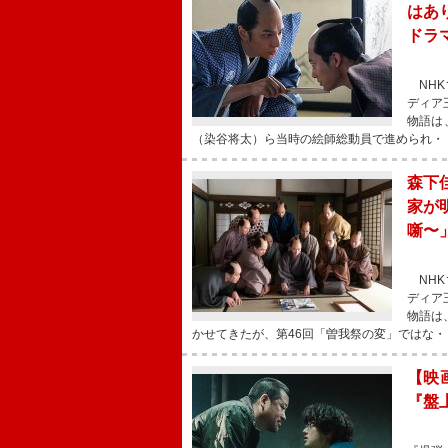
はあ
ドラ
NHK
ディア
物語は
（染谷将太）ら当時の絵師総動員で進められ・
森下
家が
噺〜
NHK
ディア
物語は
かせてきたが、第46回「曽我祭の変」ではな・
【映
『盤