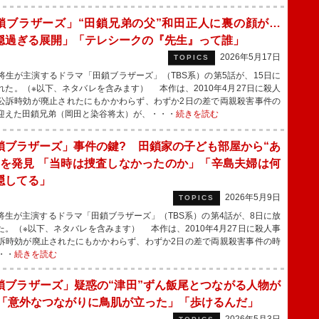
鎖ブラザーズ」“田鎖兄弟の父”和田正人に裏の顔が…
穏過ぎる展開」「テレシークの『先生』って誰」
2026年5月17日
TOPICS
生が主演するドラマ「田鎖ブラザーズ」（TBS系）の第5話が、15日に
れた。（※以下、ネタバレを含みます） 本作は、2010年4月27日に殺人
公訴時効が廃止されたにもかかわらず、わずか2日の差で両親殺害事件の
迎えた田鎖兄弟（岡田と染谷将太）が、・・・
続きを読む
鎖ブラザーズ」事件の鍵? 田鎖家の子ども部屋から“あ
”を発見 「当時は捜査しなかったのか」「辛島夫婦は何
隠してる」
2026年5月9日
TOPICS
生が主演するドラマ「田鎖ブラザーズ」（TBS系）の第4話が、8日に放
た。（※以下、ネタバレを含みます） 本作は、2010年4月27日に殺人事
訴時効が廃止されたにもかかわらず、わずか2日の差で両親殺害事件の時
・・
続きを読む
鎖ブラザーズ」疑惑の“津田”ずん飯尾とつながる人物が
 「意外なつながりに鳥肌が立った」「歩けるんだ」