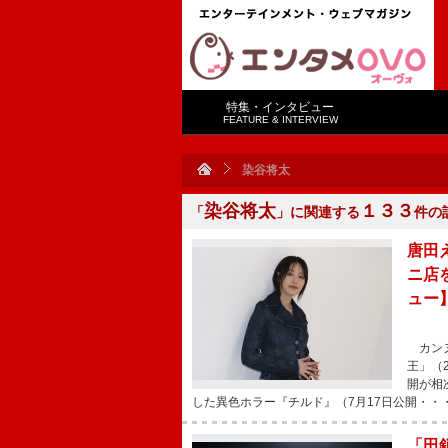
特集・インタビュー
FEATURE & INTERVIEW
染谷将太
染谷将太
１３３
「
」に関連する
件の
唐田
ニ店
ュー
カンヌ
王」（
開が相
した異色ホラー『チルド』（7月17日公開・・
「田