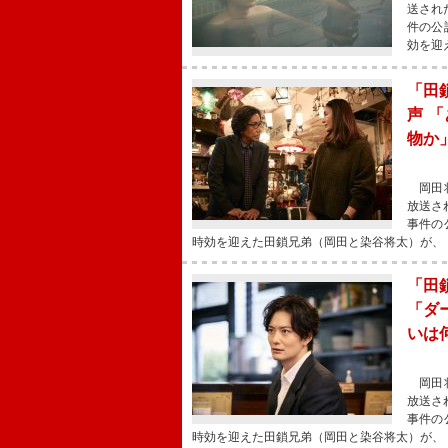
送され
件の公
効を迎
「田
声 
物か
岡田将
放送さ
事件の
時効を迎えた田鎖兄弟（岡田と染谷将太）が、
「田
「ダ
いは
岡田将
放送さ
事件の
時効を迎えた田鎖兄弟（岡田と染谷将太）が、