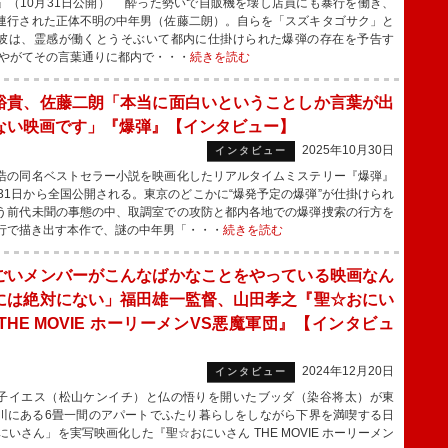
』（10月31日公開） 酔った勢いで自販機を壊し店員にも暴行を働き、
連行された正体不明の中年男（佐藤二朗）。自らを「スズキタゴサク」と
彼は、霊感が働くとうそぶいて都内に仕掛けられた爆弾の存在を予告す
やがてその言葉通りに都内で・・・
続きを読む
裕貴、佐藤二朗「本当に面白いということしか言葉が出
ない映画です」『爆弾』【インタビュー】
2025年10月30日
インタビュー
の同名ベストセラー小説を映画化したリアルタイムミステリー『爆弾』
月31日から全国公開される。東京のどこかに“爆発予定の爆弾”が仕掛けられ
う前代未聞の事態の中、取調室での攻防と都内各地での爆弾捜索の行方を
行で描き出す本作で、謎の中年男「・・・
続きを読む
ごいメンバーがこんなばかなことをやっている映画なん
には絶対にない」福田雄一監督、山田孝之『聖☆おにい
THE MOVIE ホーリーメンVS悪魔軍団』【インタビュ
2024年12月20日
インタビュー
イエス（松山ケンイチ）と仏の悟りを開いたブッダ（染谷将太）が東
川にある6畳一間のアパートでふたり暮らしをしながら下界を満喫する日
さん」を実写映画化した『聖☆おにいさん THE MOVIE ホーリーメン