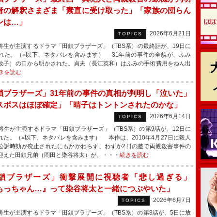
者の解釈さまざま「素直に受け取った」「家族の団らん
ンは…」
2026年6月21日
TOPICS
生が主演するドラマ「田鎖ブラザーズ」（TBS系）の最終話が、19日に
れた。（※以下、ネタバレを含みます） 31年前の事件の全貌が、ふみ
敦子）の口から明かされた。貞夫（長江英和）はふみの手術費用をねん出
きを読む
鎖ブラザーズ」31年前の事件の真相が判明し「泣いた」
スボスはほぼ確定」「晴子はトントンされたのかな」
2026年6月14日
TOPICS
生が主演するドラマ「田鎖ブラザーズ」（TBS系）の第9話が、12日に
れた。（※以下、ネタバレを含みます） 本作は、2010年4月27日に殺人
公訴時効が廃止されたにもかかわらず、わずか2日の差で両親殺害事件の
迎えた田鎖兄弟（岡田と染谷将太）が、・・・
続きを読む
鎖ブラザーズ」衝撃展開に視聴者「悲し過ぎる」
もっちゃん…』って染谷将太と一緒につぶやいた」
2026年6月7日
TOPICS
生が主演するドラマ「田鎖ブラザーズ」（TBS系）の第8話が、5日に放