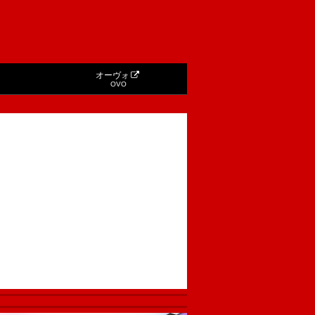
オーヴォ
OVO