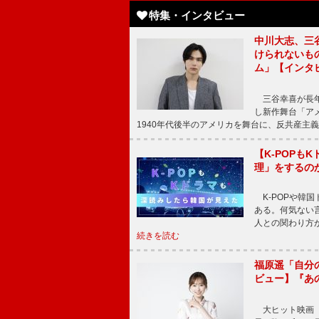
特集・インタビュー
中川大志、三
けられないもの
ム」【インタ
三谷幸喜が長年
し新作舞台「アメ
1940年代後半のアメリカを舞台に、反共産主義
【K-POP
理」をするの
K-POPや韓
ある。何気ない
人との関わり方
続きを読む
福原遥「自分
ビュー】『あ
大ヒット映画『