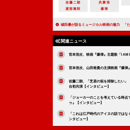
佐藤二朗
呉勝浩
渡部篤郎
爆弾
城田優が語るミュージカル映画の魅力 「ただ画面を見ていれば物語に入り込める」【
関連ニュース
宮本浩次、映画『爆弾』主題歌「I AM 
宮本浩次、山田裕貴の主演映画『爆弾
佐藤二朗、「芝居の垢を排除したい」
台初共演【インタビュー】
「ジョーカーのことを考えている時点
ゥ』【インタビュー】
「これは江戸時代のアイヌの話ではな
ンタビュー】