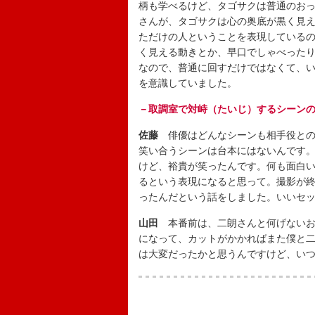
柄も学べるけど、タゴサクは普通のお
さんが、タゴサクは心の奥底が黒く見
ただけの人ということを表現している
く見える動きとか、早口でしゃべった
なので、普通に回すだけではなくて、
を意識していました。
－取調室で対峙（たいじ）するシーン
佐藤
俳優はどんなシーンも相手役との
笑い合うシーンは台本にはないんです
けど、裕貴が笑ったんです。何も面白い
るという表現になると思って。撮影が
ったんだという話をしました。いいセ
山田
本番前は、二朗さんと何げないお
になって、カットがかかればまた僕と
は大変だったかと思うんですけど、い