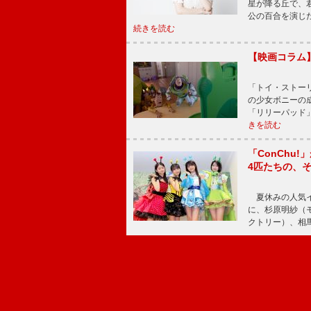
星が降る丘で、
公の百合を演じ
続きを読む
【映画コラム
「トイ・ストーリ
の少女ボニーの
「リリーパッド
きを読む
「ConChu
4匹たちの、
夏休みの人気イ
に、杉原明紗（
クトリー）、相