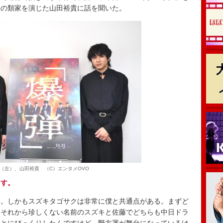
事の類家を演じた山田裕貴に話を聞いた。
（左）、山田裕貴 （C）エンタメOVO
ます。
。しかもスズキタゴサクは非常に僕と共通点がある。まずど
。それから珍しくない名前のスズキと佐藤でどちらも中日ドラ