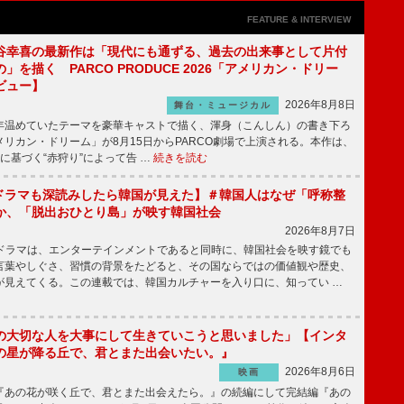
FEATURE & INTERVIEW
谷幸喜の最新作は「現代にも通ずる、過去の出来事として片付
」を描く PARCO PRODUCE 2026「アメリカン・ドリー
ビュー】
2026年8月8日
舞台・ミュージカル
温めていたテーマを豪華キャストで描く、渾身（こんしん）の書き下ろ
リカン・ドリーム」が8月15日からPARCO劇場で上演される。本作は、
に基づく“赤狩り”によって告 …
続きを読む
もKドラマも深読みしたら韓国が見えた】＃韓国人はなぜ「呼称整
か、「脱出おひとり島」が映す韓国社会
2026年8月7日
国ドラマは、エンターテインメントであると同時に、韓国社会を映す鏡でも
言葉やしぐさ、習慣の背景をたどると、その国ならではの価値観や歴史、
が見えてくる。この連載では、韓国カルチャーを入り口に、知ってい …
の大切な人を大事にして生きていこうと思いました」【インタ
の星が降る丘で、君とまた出会いたい。』
2026年8月6日
映画
あの花が咲く丘で、君とまた出会えたら。』の続編にして完結編『あの