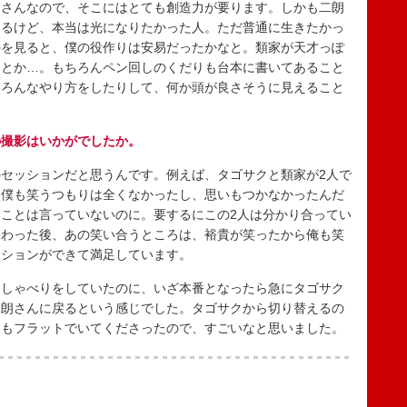
っさんなので、そこにはとても創造力が要ります。しかも二朗
えるけど、本当は光になりたかった人。ただ普通に生きたかっ
のを見ると、僕の役作りは安易だったかなと。類家が天才っぽ
りとか…。もちろんペン回しのくだりも台本に書いてあること
いろんなやり方をしたりして、何か頭が良さそうに見えること
の撮影はいかがでしたか。
セッションだと思うんです。例えば、タゴサクと類家が2人で
。僕も笑うつもりは全くなかったし、思いもつかなかったんだ
ことは言っていないのに。要するにこの2人は分かり合ってい
終わった後、あの笑い合うところは、裕貴が笑ったから俺も笑
ッションができて満足しています。
しゃべりをしていたのに、いざ本番となったら急にタゴサク
二朗さんに戻るという感じでした。タゴサクから切り替えるの
つもフラットでいてくださったので、すごいなと思いました。