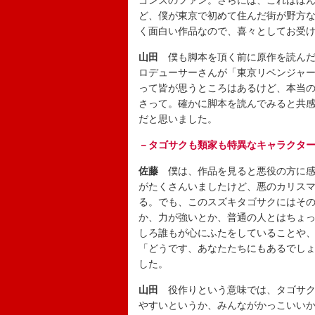
ゴンズのファン。さらには、これはほ
ど、僕が東京で初めて住んだ街が野方
く面白い作品なので、喜々としてお受
山田
僕も脚本を頂く前に原作を読んだ
ロデューサーさんが「東京リベンジャ
って皆が思うところはあるけど、本当
さって。確かに脚本を読んでみると共
だと思いました。
－タゴサクも類家も特異なキャラクタ
佐藤
僕は、作品を見ると悪役の方に感
がたくさんいましたけど、悪のカリス
る。でも、このスズキタゴサクにはそ
か、力が強いとか、普通の人とはちょ
しろ誰もが心にふたをしていることや
「どうです、あなたたちにもあるでし
した。
山田
役作りという意味では、タゴサク
やすいというか、みんながかっこいい