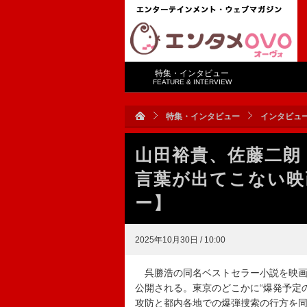
特集・インタビュー
FEATURE & INTERVIEW
特集・インタビュー
インタビュ
山田裕貴、佐藤二朗
言葉が出てこない映
ー】
2025年10月30日 / 10:00
呉勝浩の同名ベストセラー小説を映画化
公開される。東京のどこかに“爆発予定
攻防と都内各地での爆弾捜索の行方を