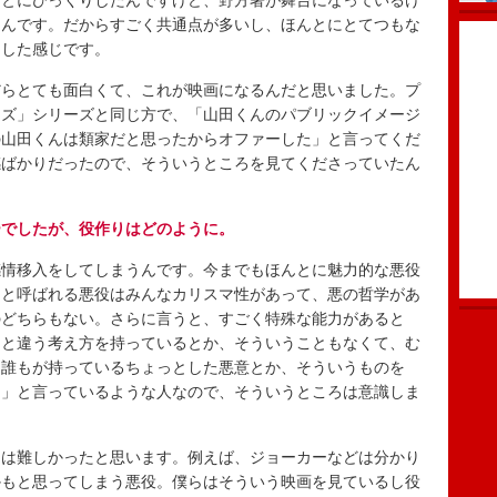
んとにびっくりしたんですけど、野方署が舞台になっているけ
なんです。だからすごく共通点が多いし、ほんとにとてつもな
けした感じです。
らとても面白くて、これが映画になるんだと思いました。プ
ーズ」シリーズと同じ方で、「山田くんのパブリックイメージ
の山田くんは類家だと思ったからオファーした」と言ってくだ
感ばかりだったので、そういうところを見てくださっていたん
ーでしたが、役作りはどのように。
情移入をしてしまうんです。今までもほんとに魅力的な悪役
マと呼ばれる悪役はみんなカリスマ性があって、悪の哲学があ
のどちらもない。さらに言うと、すごく特殊な能力があると
っと違う考え方を持っているとか、そういうこともなくて、む
、誰もが持っているちょっとした悪意とか、そういうものを
ょ」と言っているような人なので、そういうところは意識しま
は難しかったと思います。例えば、ジョーカーなどは分かり
かもと思ってしまう悪役。僕らはそういう映画を見ているし役