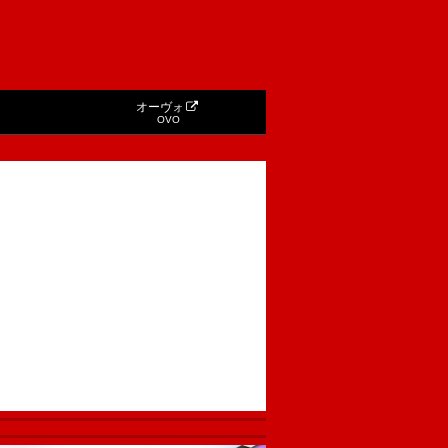
オーヴォ
OVO