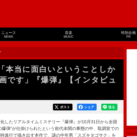
ニュース
音楽
特別企画
NEWS
MUSIC
PR
ー
「本当に面白いということしか
画です」『爆弾』【インタビュ
ポスト
シェア
送る
したリアルタイムミステリー『爆弾』が10月31日から全国
の爆弾”が仕掛けられたという前代未聞の事態の中、取調室での
同時進行で描き出す本作で、謎の中年男「スズキタゴサク」を