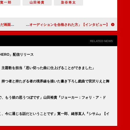
寛一郎
山田裕貴
染谷将太
インタビュー】
恒松祐里、timelesz・橋本将生の印象は「さすがタイプロのオーディションを合格された方」【インタビュー】
RELATED NEWS
HERO」配信リリース
』主題歌を担当「思い切った曲に仕上げることができました」
 持つ者と持たざる者の境界線を描いた書き下ろし戯曲で宮沢りえと舞
で、もう彼の思うつぼです」山田裕貴『ジョーカー：フォリ・ア・ド
く、今に通じる話だということです」寛一郎、緒形直人『シサム』【イ