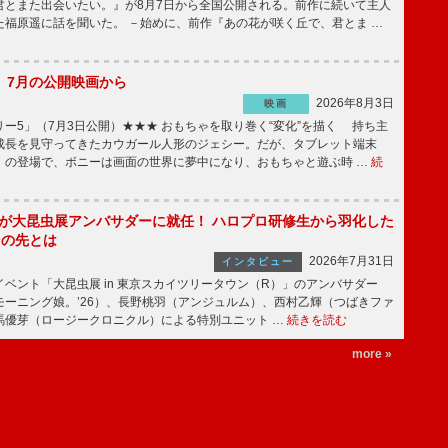
君とまた出会いたい。』が8月7日から全国公開される。前作に続いて主人
た福原遥に話を聞いた。 －始めに、前作『あの花が咲く丘で、君とま …
】7月の公開映画から
2026年8月3日
映画
ー5」（7月3日公開）★★★ おもちゃを取り巻く“変化”を描く 持ち主
成長を見守ってきたカウガール人形のジェシー。だが、タブレット端末
」の登場で、ボニーは画面の世界に夢中になり、おもちゃと遊ぶ時 …
続
!」が大昆虫展アンバサダーに就任！ ハロプロ研修生から羽化した
その先とは
2026年7月31日
インタビュー
ベント「大昆虫展 in 東京スカイツリータウン（R）」のアンバサダー
モーニング娘。’26）、長野桃羽（アンジュルム）、西村乙輝（つばきファ
馬優芽（ロージークロニクル）による特別ユニット …
続きを読む
more »