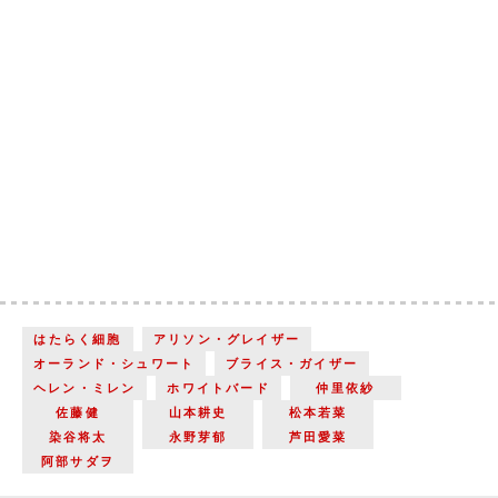
はたらく細胞
アリソン・グレイザー
オーランド・シュワート
ブライス・ガイザー
ヘレン・ミレン
ホワイトバード
仲里依紗
佐藤健
山本耕史
松本若菜
染谷将太
永野芽郁
芦田愛菜
阿部サダヲ