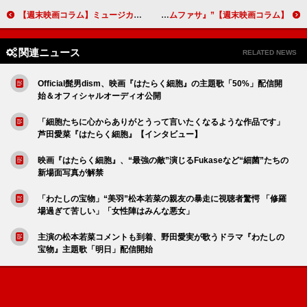
【週末映画コラム】ミュージカルアニメの続編『モアナと伝説の海2』／人気シリーズの完結編『劇場版ドクターX』
【週末映画コラム】”ライオン映画”を2本 百獣の王のパワーを身につけたアンチヒーロー『クレイヴン・ザ・ハンター』／ライオン・キングの前日譚『ライオン・キング：ムファサ』
関連ニュース
RELATED NEWS
Official髭男dism、映画『はたらく細胞』の主題歌「50%」配信開
始＆オフィシャルオーディオ公開
「細胞たちに心からありがとうって言いたくなるような作品です」
芦田愛菜『はたらく細胞』【インタビュー】
映画『はたらく細胞』、“最強の敵”演じるFukaseなど“細菌”たちの
新場面写真が解禁
「わたしの宝物」“美羽”松本若菜の親友の暴走に視聴者驚愕 「修羅
場過ぎて苦しい」「女性陣はみんな悪女」
主演の松本若菜コメントも到着、野田愛実が歌うドラマ『わたしの
宝物』主題歌「明日」配信開始