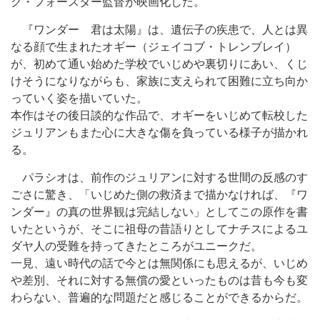
ク・フォースター監督が映画化した。
『ワンダー 君は太陽』は、遺伝子の疾患で、人とは異
なる顔で生まれたオギー（ジェイコブ・トレンブレイ）
が、初めて通い始めた学校でいじめや裏切りにあい、くじ
けそうになりながらも、家族に支えられて困難に立ち向か
っていく姿を描いていた。
本作はその後日談的な作品で、オギーをいじめて転校した
ジュリアンもまた心に大きな傷を負っている様子が描かれ
る。
パラシオは、前作のジュリアンに対する世間の反感のす
ごさに驚き、「いじめた側の救済まで描かなければ、『ワ
ンダー』の真の世界観は完結しない」としてこの原作を書
いたというが、そこに祖母の昔語りとしてナチスによるユ
ダヤ人の受難を持ってきたところがユニークだ。
一見、遠い時代の話で今とは無関係にも思えるが、いじめ
や差別、それに対する無償の愛といったものは昔も今も変
わらない、普遍的な問題だと感じることができるからだ。