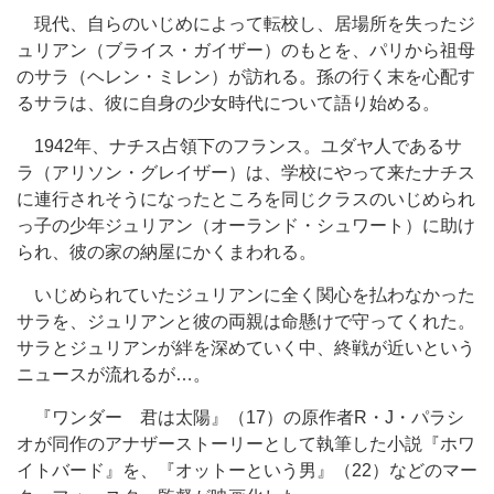
現代、自らのいじめによって転校し、居場所を失ったジ
ュリアン（ブライス・ガイザー）のもとを、パリから祖母
のサラ（ヘレン・ミレン）が訪れる。孫の行く末を心配す
るサラは、彼に自身の少女時代について語り始める。
1942年、ナチス占領下のフランス。ユダヤ人であるサ
ラ（アリソン・グレイザー）は、学校にやって来たナチス
に連行されそうになったところを同じクラスのいじめられ
っ子の少年ジュリアン（オーランド・シュワート）に助け
られ、彼の家の納屋にかくまわれる。
いじめられていたジュリアンに全く関心を払わなかった
サラを、ジュリアンと彼の両親は命懸けで守ってくれた。
サラとジュリアンが絆を深めていく中、終戦が近いという
ニュースが流れるが…。
『ワンダー 君は太陽』（17）の原作者R・J・パラシ
オが同作のアナザーストーリーとして執筆した小説『ホワ
イトバード』を、『オットーという男』（22）などのマー