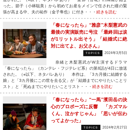
った。節子（小林聡美）から初めてお産をメインで任された瞳の緊
張が高まる中、夫の祐作（金子隼也）に付き・・・
続きを読む
「春になったら」“雅彦”木梨憲武の
最後の実演販売に号泣 「最終回は涙
が1リットル出そう」「結婚式に絶
対に出てよ、お父さん」
2024年3月5日
TOPICS
奈緒と木梨憲武がW主演するドラマ
「春になったら」（カンテレ・フジテレビ系）の第8話が4日に放送
された。（※以下、ネタバレあり） 本作は、「3カ月後に結婚する
娘」と「3カ月後にこの世を去る父」が「結婚までにやりたいことリ
スト」と「死ぬまでにやりたいことリスト・・・
続きを読む
「春になったら」“一馬”濱田岳の決
心のプロポーズに反響 「カズマル
くん、泣かすじゃん」「思いが伝わ
ってよかった」
2024年2月27日
TOPICS