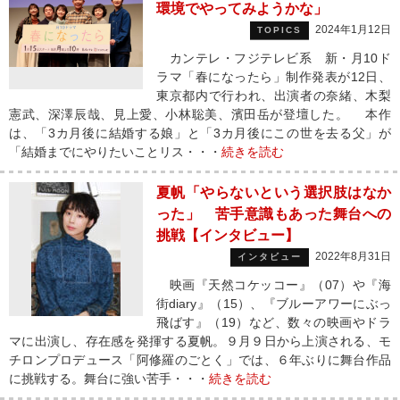
環境でやってみようかな」
2024年1月12日
TOPICS
カンテレ・フジテレビ系 新・月10ド
ラマ「春になったら」制作発表が12日、
東京都内で行われ、出演者の奈緒、木梨
憲武、深澤辰哉、見上愛、小林聡美、濱田岳が登壇した。 本作
は、「3カ月後に結婚する娘」と「3カ月後にこの世を去る父」が
「結婚までにやりたいことリス・・・
続きを読む
夏帆「やらないという選択肢はなか
った」 苦手意識もあった舞台への
挑戦【インタビュー】
2022年8月31日
インタビュー
映画『天然コケッコー』（07）や『海
街diary』（15）、『ブルーアワーにぶっ
飛ばす』（19）など、数々の映画やドラ
マに出演し、存在感を発揮する夏帆。９月９日から上演される、モ
チロンプロデュース「阿修羅のごとく」では、６年ぶりに舞台作品
に挑戦する。舞台に強い苦手・・・
続きを読む