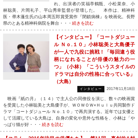
れ、出演者の笑福亭鶴瓶、小松菜奈、小
林聡美、片岡礼子、平山秀幸監督が登壇した。 本作は、精神科
医・帚木蓬生氏の山本周五郎賞受賞作『閉鎖病棟』を映画化。長野
県のとある精神科病院を舞台・・・
続きを読む
【インタビュー】「コートダジュー
ル Ｎｏ.１０」小林聡美と大島優子
が一人で九役に挑戦！「毎回違う役
柄になれることが俳優の魅力の一
つ」（小林）「こういうスタイルの
ドラマは自分の性格に合っている」
（大島）
2017年11月18日
インタビュー
映画『紙の月』（１４）で主人公の同僚役を演じ、数々の映画賞
を受賞した小林聡美と大島優子が、ＷＯＷＯＷ×Ｈｕｌｕ共同製作ド
ラマ「コートダジュール Ｎｏ.１０」で再共演する。近年では女優と
して活躍している大島は、自身の変化や意外な性格を、小林は「や
っぱり猫が好・・・
続きを読む