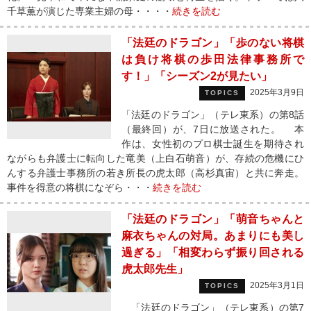
千草薫が演じた専業主婦の母・・・・
続きを読む
「法廷のドラゴン」「歩のない将棋
は負け将棋の歩田法律事務所で
す！」「シーズン2が見たい」
2025年3月9日
TOPICS
「法廷のドラゴン」（テレ東系）の第8話
（最終回）が、7日に放送された。 本
作は、女性初のプロ棋士誕生を期待され
ながらも弁護士に転向した竜美（上白石萌音）が、存続の危機にひ
んする弁護士事務所の若き所長の虎太郎（高杉真宙）と共に奔走。
事件を得意の将棋になぞら・・・
続きを読む
「法廷のドラゴン」「萌音ちゃんと
麻衣ちゃんの対局。あまりにも美し
過ぎる」「相変わらず振り回される
虎太郎先生」
2025年3月1日
TOPICS
「法廷のドラゴン」（テレ東系）の第7