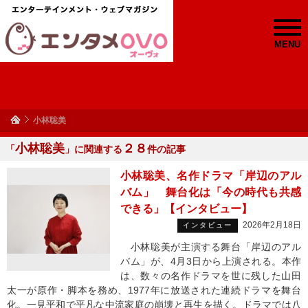
MENU
小林聡美
小林聡美
２８
「
」に関連する
件の記事
小林聡美、名作ドラマ「岸辺のアル
バム」 舞台化は「今の時代も共感
できる」【インタビュー】
2026年2月18日
インタビュー
小林聡美が主演する舞台「岸辺のアル
バム」が、4月3日から上演される。本作
は、数々の名作ドラマを世に残した山田
太一が原作・脚本を務め、1977年に放送された連続ドラマを舞台
化。一見平和で平凡な中流家庭の崩壊と再生を描く。ドラマでは八