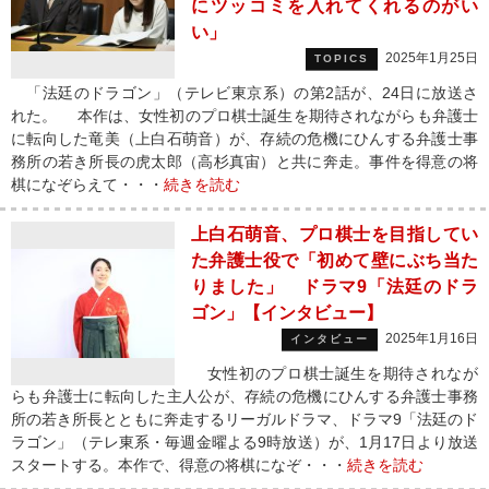
にツッコミを入れてくれるのがい
い」
2025年1月25日
TOPICS
「法廷のドラゴン」（テレビ東京系）の第2話が、24日に放送さ
れた。 本作は、女性初のプロ棋士誕生を期待されながらも弁護士
に転向した竜美（上白石萌音）が、存続の危機にひんする弁護士事
務所の若き所長の虎太郎（高杉真宙）と共に奔走。事件を得意の将
棋になぞらえて・・・
続きを読む
上白石萌音、プロ棋士を目指してい
た弁護士役で「初めて壁にぶち当た
りました」 ドラマ9「法廷のドラ
ゴン」【インタビュー】
2025年1月16日
インタビュー
女性初のプロ棋士誕生を期待されなが
らも弁護士に転向した主人公が、存続の危機にひんする弁護士事務
所の若き所長とともに奔走するリーガルドラマ、ドラマ9「法廷のド
ラゴン」（テレ東系・毎週金曜よる9時放送）が、1月17日より放送
スタートする。本作で、得意の将棋になぞ・・・
続きを読む