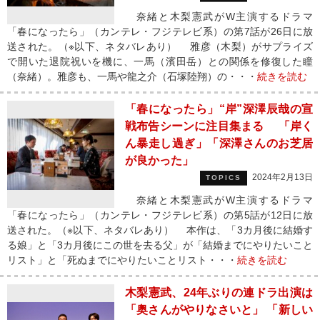
奈緒と木梨憲武がW主演するドラマ
「春になったら」（カンテレ・フジテレビ系）の第7話が26日に放
送された。（※以下、ネタバレあり） 雅彦（木梨）がサプライズ
で開いた退院祝いを機に、一馬（濱田岳）との関係を修復した瞳
（奈緒）。雅彦も、一馬や龍之介（石塚陸翔）の・・・
続きを読む
「春になったら」“岸”深澤辰哉の宣
戦布告シーンに注目集まる 「岸く
ん暴走し過ぎ」「深澤さんのお芝居
が良かった」
2024年2月13日
TOPICS
奈緒と木梨憲武がW主演するドラマ
「春になったら」（カンテレ・フジテレビ系）の第5話が12日に放
送された。（※以下、ネタバレあり） 本作は、「3カ月後に結婚す
る娘」と「3カ月後にこの世を去る父」が「結婚までにやりたいこと
リスト」と「死ぬまでにやりたいことリスト・・・
続きを読む
木梨憲武、24年ぶりの連ドラ出演は
「奥さんがやりなさいと」 「新しい