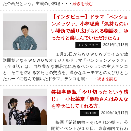
た企画だという。主演の小林聡・・・
続きを読む
【インタビュー】ドラマ「ペンショ
ンメッツァ」小林聡美「気持ちのい
い場所で繰り広げられる物語を、ゆ
ったりと楽しんでいただけたら」
2021年1月13日
インタビュー
１月15日からＷＯＷＯＷプライムで放
送開始となるＷＯＷＯＷオリジナルドラマ「ペンションメッツァ」
（全６話）は、自然豊かな別荘地にあるペンションの主人テンコ
と、そこを訪れる客たちの交流を、温かなユーモアとのんびりとし
たムードに包んで描いたドラマ。テンコを演・・・
続きを読む
笑福亭鶴瓶「やり切ったという感
じ」 小松菜奈「鶴瓶さんはみんな
を幸せにしてくれる方」
2019年10月17日
TOPICS
映画『閉鎖病棟－それぞれの朝－』公
開前イベントが１６日、東京都内で行わ