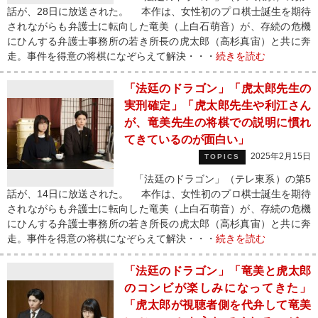
話が、28日に放送された。 本作は、女性初のプロ棋士誕生を期待
されながらも弁護士に転向した竜美（上白石萌音）が、存続の危機
にひんする弁護士事務所の若き所長の虎太郎（高杉真宙）と共に奔
走。事件を得意の将棋になぞらえて解決・・・
続きを読む
「法廷のドラゴン」「虎太郎先生の
実刑確定」「虎太郎先生や利江さん
が、竜美先生の将棋での説明に慣れ
てきているのが面白い」
2025年2月15日
TOPICS
「法廷のドラゴン」（テレ東系）の第5
話が、14日に放送された。 本作は、女性初のプロ棋士誕生を期待
されながらも弁護士に転向した竜美（上白石萌音）が、存続の危機
にひんする弁護士事務所の若き所長の虎太郎（高杉真宙）と共に奔
走。事件を得意の将棋になぞらえて解決・・・
続きを読む
「法廷のドラゴン」「竜美と虎太郎
のコンビが楽しみになってきた」
「虎太郎が視聴者側を代弁して竜美