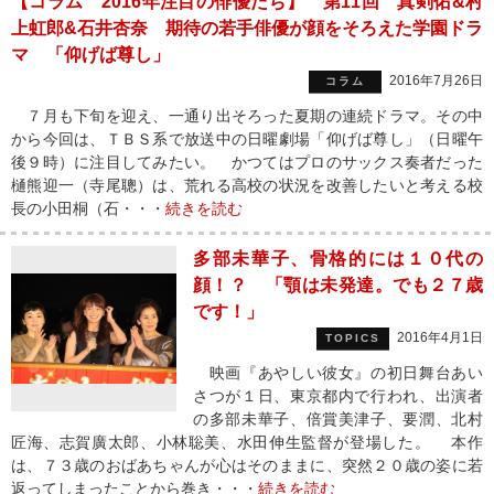
【コラム 2016年注目の俳優たち】 第11回 真剣佑&村
上虹郎&石井杏奈 期待の若手俳優が顔をそろえた学園ドラ
マ 「仰げば尊し」
2016年7月26日
コラム
７月も下旬を迎え、一通り出そろった夏期の連続ドラマ。その中
から今回は、ＴＢＳ系で放送中の日曜劇場「仰げば尊し」（日曜午
後９時）に注目してみたい。 かつてはプロのサックス奏者だった
樋熊迎一（寺尾聰）は、荒れる高校の状況を改善したいと考える校
長の小田桐（石・・・
続きを読む
多部未華子、骨格的には１０代の
顔！？ 「顎は未発達。でも２７歳
です！」
2016年4月1日
TOPICS
映画『あやしい彼女』の初日舞台あい
さつが１日、東京都内で行われ、出演者
の多部未華子、倍賞美津子、要潤、北村
匠海、志賀廣太郎、小林聡美、水田伸生監督が登場した。 本作
は、７３歳のおばあちゃんが心はそのままに、突然２０歳の姿に若
返ってしまったことから巻き・・・
続きを読む