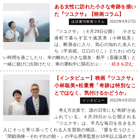
ある女性に訪れた小さな奇跡を描い
た『ツユクサ』【映画コラム】
2022年4月27日
ほぼ週刊映画コラム
『ツユクサ』（４月29日公開） 小さな
港町で暮らす五十嵐芙美（小林聡美）
は、断酒会に入り、気心の知れた友人た
ち（平岩紙、江口のりこ）とたわいのな
い時間を過ごしたり、年の離れた小さな親友・航平（斎藤汰鷹）と
一緒に遊びに出掛けたり、車の運転中に隕石がぶ・・・
続きを読む
【インタビュー】映画『ツユクサ』
小林聡美×松重豊「奇跡は特別なこ
とではなく、気付けるかどうか」
2022年4月25日
インタビュー
考え方次第で、誰の日常にも“奇跡”があ
ふれている。４月29日から公開される
『ツユクサ』は、平凡な毎日を生きる大
人にそっと寄り添ってくれる人生賛歌の物語。『愛を乞うひと』
『閉鎖病棟－それぞれの朝－』の平山秀幸監督が10年以上温めてき