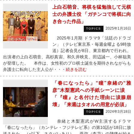
上白石萌音、将棋を猛勉強して元棋
士の弁護士役 「ガチンコで将棋に向
き合った作品」
2025年1月16日
TOPICS
2025年1月期 ドラマ9「法廷のドラゴ
ン」（テレビ東京系・毎週金曜よる9時放
送）記者会見が8日、東京都内で行われ、
出演者の上白石萌音、高杉真宙、和久井映見、田辺誠一、小林聡美
が登壇した。 本作は、女性初のプロ棋士誕生を期待されながらも
弁護士に転向した主人公が・・・
続きを読む
「春になったら」“瞳”奈緒の“雅
彦”木梨憲武への手紙シーンに涙
「『瞳』と名付けた理由に涙腺崩
壊」「来週はタオルの用意が必須」
2024年3月18日
TOPICS
奈緒と木梨憲武がW主演するドラマ
「春になったら」（カンテレ・フジテレビ系）の第10話が18日に放
送された。（※以下、ネタバレあり） 亜弥（杏花）の陣痛が始ま