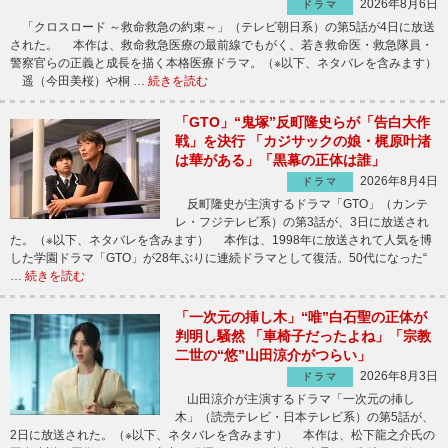
2026年8月6日
ドラマ
「クロスロード ～救命救急の約束～」（テレビ朝日系）の第5話が4日に放送
された。 本作は、救命救急医療の最前線でもがく、若き救命医・救急隊員・
警察官らの正義と成長を描く本格医療ドラマ。（※以下、ネタバレを含みます）
遥（今田美桜）や桐 …
続きを読む
「GTO」“鬼塚”反町隆史らが「告白大作
戦」を決行 「カジサックの娘・梶原叶渚
は華がある」「黒幕の正体は誰」
2026年8月4日
ドラマ
反町隆史が主演するドラマ「GTO」（カンテ
レ・フジテレビ系）の第3話が、3日に放送され
た。（※以下、ネタバレを含みます） 本作は、1998年に放送されて人気を博
した学園ドラマ「GTO」が28年ぶりに連続ドラマとして復活。50代になった“
…
続きを読む
「一次元の挿し木」“唯”白石聖の正体が
判明し騒然 「車椅子だったよね」「宗教
二世の“悠”山田涼介がつらい」
2026年8月3日
ドラマ
山田涼介が主演するドラマ「一次元の挿し
木」（読売テレビ・日本テレビ系）の第5話が、
2日に放送された。（※以下、ネタバレを含みます） 本作は、松下龍之介氏の