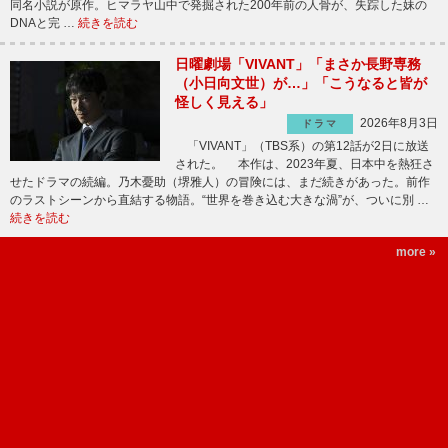
同名小説が原作。ヒマラヤ山中で発掘された200年前の人骨が、失踪した妹の
DNAと完 …
続きを読む
日曜劇場「VIVANT」「まさか長野専務
（小日向文世）が…」「こうなると皆が
怪しく見える」
2026年8月3日
ドラマ
「VIVANT」（TBS系）の第12話が2日に放送
された。 本作は、2023年夏、日本中を熱狂さ
せたドラマの続編。乃木憂助（堺雅人）の冒険には、まだ続きがあった。前作
のラストシーンから直結する物語。“世界を巻き込む大きな渦”が、ついに別 …
続きを読む
more »