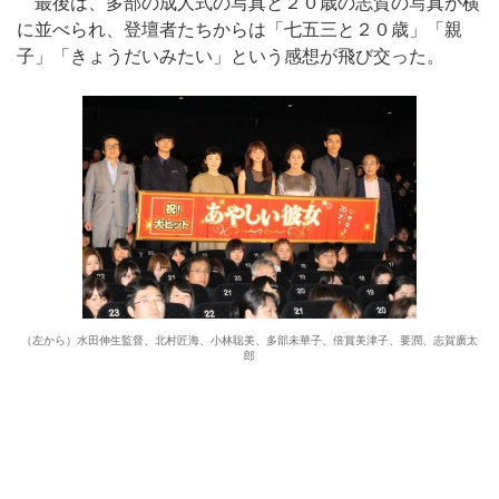
最後は、多部の成人式の写真と２０歳の志賀の写真が横
に並べられ、登壇者たちからは「七五三と２０歳」「親
子」「きょうだいみたい」という感想が飛び交った。
（左から）水田伸生監督、北村匠海、小林聡美、多部未華子、倍賞美津子、要潤、志賀廣太
郎