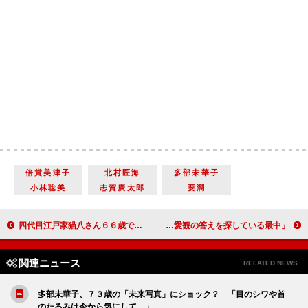
倍賞美津子
北村匠海
多部未華子
小林聡美
志賀廣太郎
要潤
四代目江戸家猫八さん６６歳で死去 動物の物まねの名手、テレビ番組でも活躍
中谷美紀、５年ぶりの再演で成長を実感 「恋愛観の答えを探している最中」
関連ニュース
RELATED NEWS
多部未華子、７３歳の「未来写真」にショック？ 「目のシワや首
のたるみは今から気にして…」