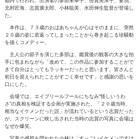
都内で行われ、出演者の多部未華子、倍賞美津子、要潤、
北村匠海、志賀廣太郎、小林聡美、水田伸生監督が登場し
た。
本作は、７３歳のおばあちゃんが心はそのままに、突然
２０歳の姿に若返ってしまったことから巻き起こる珍騒動
を描くコメディー。
主人公の節子を演じた多部は、鑑賞後の観客の大きな拍
手に包まれながら「改めて、この作品に参加することがで
きて自分はとってもラッキーだったと思います。皆さんと
初日を迎えられたことがすごく幸せです」と感謝の思いを
口にした。
会場では、エイプリールフールにちなみ“怪しいうわ
さ”の真相を検証する企画が実施された。「２０歳当時、
相当なイケメンだった説」が流れているという志賀だった
が、スクリーンに映し出された当時の志賀の写真に会場は
なぜか爆笑。
写真の感想を問われた小林は「すっごいイケメンですけ