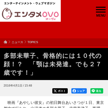
MENU
ニュース
TOPICS
多部未華子、骨格的には１０代の
顔！？ 「顎は未発達。でも２７
歳です！」
2016年4月1日 / 15:48
ポスト
シェア
送る
映画『あやしい彼女』の初日舞台あいさつが１日、東京