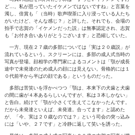
ど…。私が思っていたイケメンではないですね」と言葉を
濁し、倍賞も「（当時）歌声喫茶に入り浸っている人たち
がいたけど、そんな感じ？」と評した。それでも、会場の
拍手で志賀の「イケメンだった説」は無事認定され、志賀
も「お付き合いありがとうございます」と恐縮していた。
一方、現在２７歳の多部については「実は２０歳説」が
流れているという。スクリーンには、多部の成人式当時の
写真が登場。顔相学の専門家によるコメントは「顎が成長
途中で未発達のため成人の顔には見えない。骨格的には１
０代前半から半ばの顔である」というものだった。
多部は苦笑いを浮かべつつ「顎は、本来下の犬歯と犬歯
の間に歯が４本あるらしいんですが、私は３本しかない」
と告白。続けて「顎が小さくて生えてこなかったんです。
だから未発達といえば、未発達。合ってます」と認めた
が、「今、実は２０歳なのでは？」という司会の突っ込み
には「いや、２７です」と冷静に返して笑いを誘った。