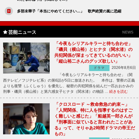
多部未華子「本当にやめてください…」 歌声絶賛の嵐に恐縮
芸能ニュース
NEWS
「今夜もシリアルキラーと待ち合わせ」
「磯貝（横山裕）とヒナタ（関水渚）の
共犯関係が深まってきているのがいい」
「縦山裕二さんのグッズ欲しい」
2026年8月6日
ドラマ
「今夜もシリアルキラーと待ち合わせ」（関
西テレビ／フジテレビ系）の第6話が5日に放送された。 本作は、警察の正義
よりも復讐（ふくしゅう）を優先し、秘密の共犯関係を結んだ一匹おおかみの
刑事・磯貝（横山裕）と第六感女子ヒナタ（関水渚）の物語 …
続きを読む
「クロスロード ～救命救急の約束～」
「人間関係、特に人を指導するのはすご
く難しいと感じた」「船越英一郎さんが
『刑事面に似ていると言われたことがあ
る』って、そりゃあ2時間ドラマの帝王だ
もの」