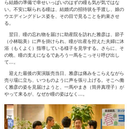
ら結婚の準備で幸せいっぱいのはずの瞳も気が気ではな
い。不安に駆られる瞳は、結婚式の招待状を手渡し、娘の
ウエディングドレス姿を、その目で見ることを約束させ
る。
翌日、瞳の忘れ物を届けに助産院を訪れた雅彦は、節子
（小林聡美）に声を掛けられ、瞳が出産を控えた夫婦に沐
浴（もくよく）指導している様子を見学する。さらに、そ
の晩、瞳の支えになるであろう一馬をこっそり呼び出し
て…。
迎えた最後の実演販売当日、雅彦は痛みをこらえながら
売り場に立ち、いつものように声を張り上げる。そこへ働
く雅彦の姿を見届けようと、一馬やまき（筒井真理子）が
やって来るが、なぜか瞳の姿はなく…。