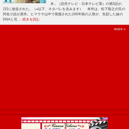
木」（読売テレビ・日本テレビ系）の第5話が、
2日に放送された。（※以下、ネタバレを含みます） 本作は、松下龍之介氏の
同名小説が原作。ヒマラヤ山中で発掘された200年前の人骨が、失踪した妹の
DNAと完 …
続きを読む
more »