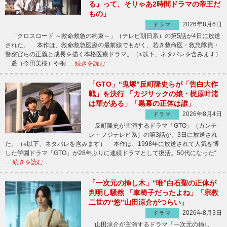
る』って、そりゃあ2時間ドラマの帝王だ
もの」
2026年8月6日
ドラマ
「クロスロード ～救命救急の約束～」（テレビ朝日系）の第5話が4日に放送
された。 本作は、救命救急医療の最前線でもがく、若き救命医・救急隊員・
警察官らの正義と成長を描く本格医療ドラマ。（※以下、ネタバレを含みます）
遥（今田美桜）や桐 …
続きを読む
「GTO」“鬼塚”反町隆史らが「告白大作
戦」を決行 「カジサックの娘・梶原叶渚
は華がある」「黒幕の正体は誰」
2026年8月4日
ドラマ
反町隆史が主演するドラマ「GTO」（カンテ
レ・フジテレビ系）の第3話が、3日に放送され
た。（※以下、ネタバレを含みます） 本作は、1998年に放送されて人気を博
した学園ドラマ「GTO」が28年ぶりに連続ドラマとして復活。50代になった“
…
続きを読む
「一次元の挿し木」“唯”白石聖の正体が
判明し騒然 「車椅子だったよね」「宗教
二世の“悠”山田涼介がつらい」
2026年8月3日
ドラマ
山田涼介が主演するドラマ「一次元の挿し