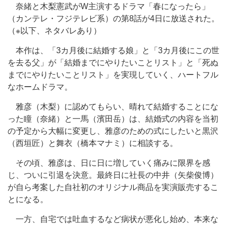
奈緒と木梨憲武がW主演するドラマ「春になったら」
（カンテレ・フジテレビ系）の第8話が4日に放送された。
（※以下、ネタバレあり）
本作は、「3カ月後に結婚する娘」と「3カ月後にこの世
を去る父」が「結婚までにやりたいことリスト」と「死ぬ
までにやりたいことリスト」を実現していく、ハートフル
なホームドラマ。
雅彦（木梨）に認めてもらい、晴れて結婚することにな
った瞳（奈緒）と一馬（濱田岳）は、結婚式の内容を当初
の予定から大幅に変更し、雅彦のための式にしたいと黒沢
（西垣匠）と舞衣（橋本マナミ）に相談する。
その頃、雅彦は、日に日に増していく痛みに限界を感
じ、ついに引退を決意。最終日に社長の中井（矢柴俊博）
が自ら考案した自社初のオリジナル商品を実演販売するこ
とになる。
一方、自宅では吐血するなど病状が悪化し始め、本来な