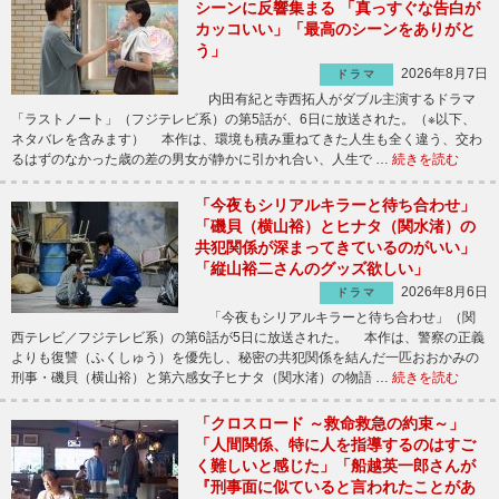
シーンに反響集まる 「真っすぐな告白が
カッコいい」「最高のシーンをありがと
う」
2026年8月7日
ドラマ
内田有紀と寺西拓人がダブル主演するドラマ
「ラストノート」（フジテレビ系）の第5話が、6日に放送された。（※以下、
ネタバレを含みます） 本作は、環境も積み重ねてきた人生も全く違う、交わ
るはずのなかった歳の差の男女が静かに引かれ合い、人生で …
続きを読む
「今夜もシリアルキラーと待ち合わせ」
「磯貝（横山裕）とヒナタ（関水渚）の
共犯関係が深まってきているのがいい」
「縦山裕二さんのグッズ欲しい」
2026年8月6日
ドラマ
「今夜もシリアルキラーと待ち合わせ」（関
西テレビ／フジテレビ系）の第6話が5日に放送された。 本作は、警察の正義
よりも復讐（ふくしゅう）を優先し、秘密の共犯関係を結んだ一匹おおかみの
刑事・磯貝（横山裕）と第六感女子ヒナタ（関水渚）の物語 …
続きを読む
「クロスロード ～救命救急の約束～」
「人間関係、特に人を指導するのはすご
く難しいと感じた」「船越英一郎さんが
『刑事面に似ていると言われたことがあ