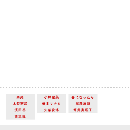
奈緒
小林聡美
春になったら
木梨憲武
橋本マナミ
深澤辰哉
濱田岳
矢柴俊博
筒井真理子
西垣匠