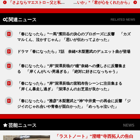
「さよならマエストロ～父と私のアパッシオナート～」「當真あみのバイオリンがすごい」「柄本明が素晴らしかった」
「君が心をくれたから」“太陽”山田裕貴と遺作絵画のとある共通メッセージに視聴者涙 「これ最終回に体中の水分全部なくなるんじゃないか」
関連ニュース
RELATED NEWS
「春になったら」“一馬”濱田岳の決心のプロポーズに反響 「カズ
マルくん、泣かすじゃん」「思いが伝わってよかった」
ドラマ「春になったら」7話 奈緒×木梨憲武のデュエット曲が登場
「春になったら」“岸”深澤辰哉の“瞳”奈緒への優しさに反響集ま
る 「岸くんがいい男過ぎる」「絶対に好きになっちゃう」
「春になったら」“岸”深澤辰哉の宣戦布告シーンに注目集まる
「岸くん暴走し過ぎ」「深澤さんのお芝居が良かった」
「春になったら」“雅彦”木梨憲武と“神”中井貴一の再会に反響 「ジ
ジイのじゃれ合いや青春が面白かった」「めっちゃ泣いた」
芸能ニュース
NEWS
「ラストノート」“澄晴”寺西拓人の告白