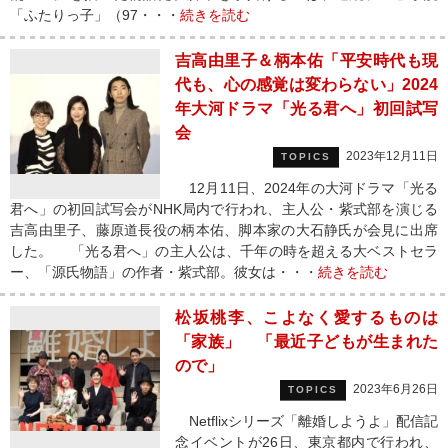
「ふたりっ子」（97・・・
続きを読む
吉高由里子＆柄本佑「平安時代も現
代も、心の感覚は変わらない」2024
年大河ドラマ「光る君へ」初回試写
会
2023年12月11日
TOPICS
12月11日、2024年の大河ドラマ「光る
君へ」の初回試写会がNHK局内で行われ、主人公・紫式部を演じる
吉高由里子、藤原道長役の柄本佑、脚本家の大石静氏が会見に出席
した。 「光る君へ」の主人公は、千年の時を超える大ベストセラ
ー、「源氏物語」の作者・紫式部。彼女は・・・
続きを読む
松坂桃李、こよなく愛するものは
「家族」 「最近子どもが生まれた
ので」
2023年6月26日
TOPICS
Netflixシリーズ「離婚しようよ」配信記
念イベントが26日、東京都内で行われ、