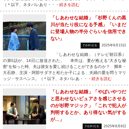
（＊以下、ネタバレあり・・・
続きを読む
「しあわせな結婚」「杉野くんの黒
川が当たり役になる予感」「いまだ
に登場人物の半分ぐらいを信用でき
ない」
2025年8月15日
TOPICS
「しあわせな結婚」（テレビ朝日系）
の第5話が、14日に放送された。 本作は、妻が抱える“大きな秘
密”を知った時、夫は彼女を愛し続けることができるのか？ 脚本・
大石静、主演・阿部サダヲと松たか子による、夫婦の愛を問うマリ
ッジ・サスペンス。（＊以下、ネタバレあ・・・
続きを読む
「しあわせな結婚」「やばいやつだ
と思わせないピュアさを感じさせる
のが杉野マジック」「これで犯人が
判明するとか、あり得ない気がする
が…」
2025年8月8日
TOPICS