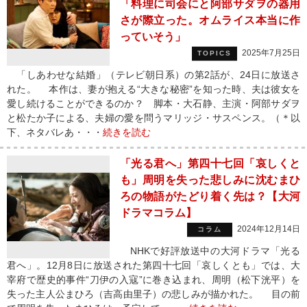
「料理に司会にと阿部サダヲの器用
さが際立った。オムライス本当に作
っていそう」
2025年7月25日
TOPICS
「しあわせな結婚」（テレビ朝日系）の第2話が、24日に放送さ
れた。 本作は、妻が抱える“大きな秘密”を知った時、夫は彼女を
愛し続けることができるのか？ 脚本・大石静、主演・阿部サダヲ
と松たか子による、夫婦の愛を問うマリッジ・サスペンス。（＊以
下、ネタバレあ・・・
続きを読む
「光る君へ」第四十七回「哀しくと
も」周明を失った悲しみに沈むまひ
ろの物語がたどり着く先は？【大河
ドラマコラム】
2024年12月14日
コラム
NHKで好評放送中の大河ドラマ「光る
君へ」。12月8日に放送された第四十七回「哀しくとも」では、大
宰府で歴史的事件“刀伊の入寇”に巻き込まれ、周明（松下洸平）を
失った主人公まひろ（吉高由里子）の悲しみが描かれた。 目の前