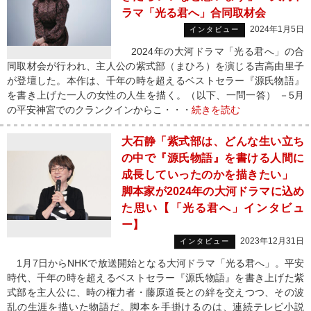
ラマ「光る君へ」合同取材会
2024年1月5日
インタビュー
2024年の大河ドラマ「光る君へ」の合
同取材会が行われ、主人公の紫式部（まひろ）を演じる吉高由里子
が登壇した。本作は、千年の時を超えるベストセラー『源氏物語』
を書き上げた一人の女性の人生を描く。（以下、一問一答） －5月
の平安神宮でのクランクインからこ・・・
続きを読む
大石静「紫式部は、どんな生い立ち
の中で『源氏物語』を書ける人間に
成長していったのかを描きたい」
脚本家が2024年の大河ドラマに込め
た思い【「光る君へ」インタビュ
ー】
2023年12月31日
インタビュー
1月7日からNHKで放送開始となる大河ドラマ「光る君へ」。平安
時代、千年の時を超えるベストセラー『源氏物語』を書き上げた紫
式部を主人公に、時の権力者・藤原道長との絆を交えつつ、その波
乱の生涯を描いた物語だ。脚本を手掛けるのは、連続テレビ小説