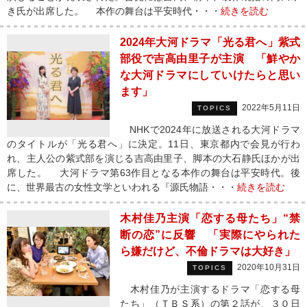
き氏が出席した。 本作の舞台は平安時代・・・
続きを読む
2024年大河ドラマ「光る君へ」紫式
部役で吉高由里子が主演 「鮮やか
な大河ドラマにしていけたらと思い
ます」
2022年5月11日
TOPICS
NHKで2024年に放送される大河ドラマ
のタイトルが「光る君へ」に決定。11日、東京都内で会見が行わ
れ、主人公の紫式部を演じる吉高由里子、脚本の大石静氏ほかが出
席した。 大河ドラマ第63作目となる本作の舞台は平安時代。後
に、世界最古の女性文学といわれる『源氏物語・・・
続きを読む
木村佳乃主演「恋する母たち」“禁
断の恋”に反響 「実際にやられた
ら嫌だけど、不倫ドラマは大好き」
2020年10月31日
TOPICS
木村佳乃が主演するドラマ「恋する母
たち」（ＴＢＳ系）の第２話が、３０日