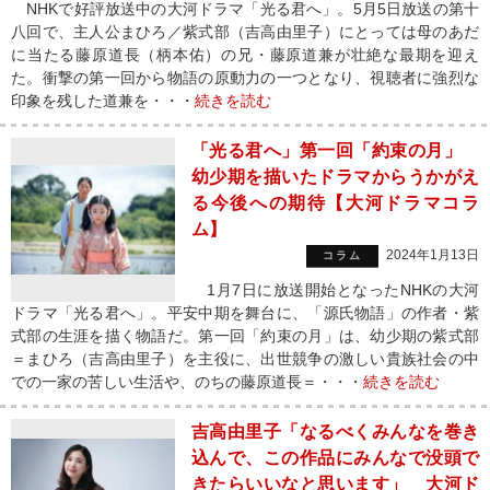
NHKで好評放送中の大河ドラマ「光る君へ」。5月5日放送の第十
八回で、主人公まひろ／紫式部（吉高由里子）にとっては母のあだ
に当たる藤原道長（柄本佑）の兄・藤原道兼が壮絶な最期を迎え
た。衝撃の第一回から物語の原動力の一つとなり、視聴者に強烈な
印象を残した道兼を・・・
続きを読む
「光る君へ」第一回「約束の月」
幼少期を描いたドラマからうかがえ
る今後への期待【大河ドラマコラ
ム】
2024年1月13日
コラム
1月7日に放送開始となったNHKの大河
ドラマ「光る君へ」。平安中期を舞台に、「源氏物語」の作者・紫
式部の生涯を描く物語だ。第一回「約束の月」は、幼少期の紫式部
＝まひろ（吉高由里子）を主役に、出世競争の激しい貴族社会の中
での一家の苦しい生活や、のちの藤原道長＝・・・
続きを読む
吉高由里子「なるべくみんなを巻き
込んで、この作品にみんなで没頭で
きたらいいなと思います」 大河ド