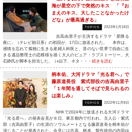
海が星空の下で突然のキス 「『お
まえのキス、大したことなかったけ
どな』が最高過ぎる」
2023年1月18日
TOPICS
吉高由里子が主演するドラマ「星降る
夜に」（テレビ朝日系）の初回が、17日に放送された。 本作は、
感情を忘れて孤独に生きる産婦人科医と、音のない世界で自由に生
きる遺品整理士の恋模様を描く大人のピュア・ラブストーリー。大
石静氏が脚本を担当した。（※以下、ネタ・・・
続きを読む
柄本佑、大河ドラマ「光る君へ」で
藤原道長役 紫式部役の吉高由里子
「１年間を通してそばで見られるの
は楽しみ」
2022年11月8日
TOPICS
NHKで2024年に放送される大河ドラマ
「光る君へ」の発表会見が８日、東京都内で行われ、主人公・紫式
部（吉高由里子）の生涯のソウルメートとなる藤原道長を柄本佑が
演じることが発表された。会見には吉高、柄本、製作統括の内田ゆ