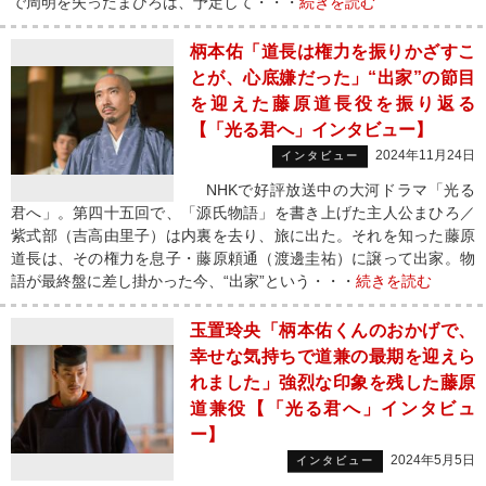
で周明を失ったまひろは、予定して・・・
続きを読む
柄本佑「道長は権力を振りかざすこ
とが、心底嫌だった」“出家”の節目
を迎えた藤原道長役を振り返る
【「光る君へ」インタビュー】
2024年11月24日
インタビュー
NHKで好評放送中の大河ドラマ「光る
君へ」。第四十五回で、「源氏物語」を書き上げた主人公まひろ／
紫式部（吉高由里子）は内裏を去り、旅に出た。それを知った藤原
道長は、その権力を息子・藤原頼通（渡邊圭祐）に譲って出家。物
語が最終盤に差し掛かった今、“出家”という・・・
続きを読む
玉置玲央「柄本佑くんのおかげで、
幸せな気持ちで道兼の最期を迎えら
れました」強烈な印象を残した藤原
道兼役【「光る君へ」インタビュ
ー】
2024年5月5日
インタビュー