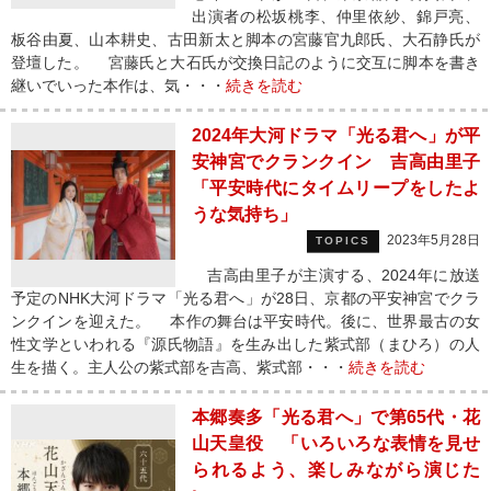
出演者の松坂桃李、仲里依紗、錦戸亮、
板谷由夏、山本耕史、古田新太と脚本の宮藤官九郎氏、大石静氏が
登壇した。 宮藤氏と大石氏が交換日記のように交互に脚本を書き
継いでいった本作は、気・・・
続きを読む
2024年大河ドラマ「光る君へ」が平
安神宮でクランクイン 吉高由里子
「平安時代にタイムリープをしたよ
うな気持ち」
2023年5月28日
TOPICS
吉高由里子が主演する、2024年に放送
予定のNHK大河ドラマ「光る君へ」が28日、京都の平安神宮でクラ
ンクインを迎えた。 本作の舞台は平安時代。後に、世界最古の女
性文学といわれる『源氏物語』を生み出した紫式部（まひろ）の人
生を描く。主人公の紫式部を吉高、紫式部・・・
続きを読む
本郷奏多「光る君へ」で第65代・花
山天皇役 「いろいろな表情を見せ
られるよう、楽しみながら演じた