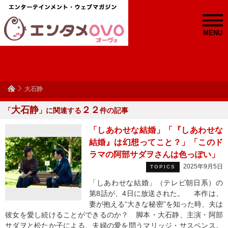
MENU
大石静
大石静
２２
「
」に関連する
件の記事
「しあわせな結婚」「『しあわせな
結婚』は幻想ってこと？」「このド
ラマの阿部サダヲさんは色っぽい」
2025年9月5日
TOPICS
「しあわせな結婚」（テレビ朝日系）の
第8話が、4日に放送された。 本作は、
妻が抱える“大きな秘密”を知った時、夫は
彼女を愛し続けることができるのか？ 脚本・大石静、主演・阿部
サダヲと松たか子による、夫婦の愛を問うマリッジ・サスペンス。