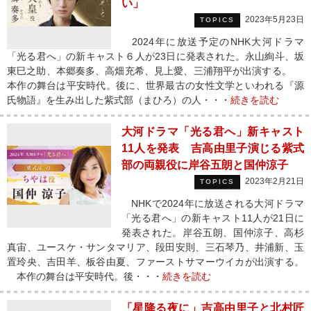
い」
2023年5月23日
TOPICS
2024年に放送予定のNHK大河ドラマ
「光る君へ」の新キャスト６人が23日に発表された。永山絢斗、坂
東巳之助、本郷奏多、高畑充希、見上愛、三浦翔平が出演する。
本作の舞台は平安時代。後に、世界最古の女性文学といわれる『源
氏物語』を生み出した紫式部（まひろ）の人・・・
続きを読む
大河ドラマ「光る君へ」新キャスト
11人を発表 吉高由里子演じる紫式
部の両親役に岸谷五朗と国仲涼子
2023年2月21日
TOPICS
NHKで2024年に放送される大河ドラマ
「光る君へ」の新キャスト11人が21日に
発表された。岸谷五朗、国仲涼子、高杉
真宙、ユースケ・サンタマリア、段田安則、三石琴乃、井浦新、玉
置玲央、吉田羊、板谷由夏、ファーストサマーウイカが出演する。
本作の舞台は平安時代。後・・・
続きを読む
「星降る夜に」吉高由里子と北村匠