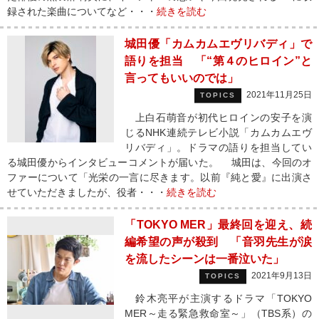
録された楽曲についてなど・・・
続きを読む
城田優「カムカムエヴリバディ」で
語りを担当 「“第４のヒロイン”と
言ってもいいのでは」
2021年11月25日
TOPICS
上白石萌音が初代ヒロインの安子を演
じるNHK連続テレビ小説「カムカムエヴ
リバディ」。ドラマの語りを担当してい
る城田優からインタビューコメントが届いた。 城田は、今回のオ
ファーについて「光栄の一言に尽きます。以前『純と愛』に出演さ
せていただきましたが、役者・・・
続きを読む
「TOKYO MER」最終回を迎え、続
編希望の声が殺到 「音羽先生が涙
を流したシーンは一番泣いた」
2021年9月13日
TOPICS
鈴木亮平が主演するドラマ「TOKYO
MER～走る緊急救命室～」（TBS系）の