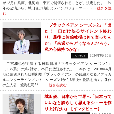
が12月に兵庫、北海道、東京で開催されることが、決定した。 昨
年の公演から、城田優が演出とメインパフォーマー・・・
続きを読
む
「ブラックペアン シーズン2」「出
た！ 口だけ映るサイレント終わ
り。最後に佐伯教授は何て言ったん
だ」「来週からどうなるんだろう。
私の心臓持つかな」
2024年8月26日
TOPICS
二宮和也が主演する日曜劇場「ブラックペアン シーズン2」
（TBS系）の第7話が、25日に放送された。 本作は、2018年4月
期に放送された日曜劇場「ブラックペアン」の続編となるメディカ
ルエンターテインメント。シーズン1から6年後の物語を描く。前作
の主人公・渡海征司郎・・・
続きを読む
城田優、日本から世界へ「日本って
いいなと誇らしく思えるショーを作
り上げたい」【インタビュー】