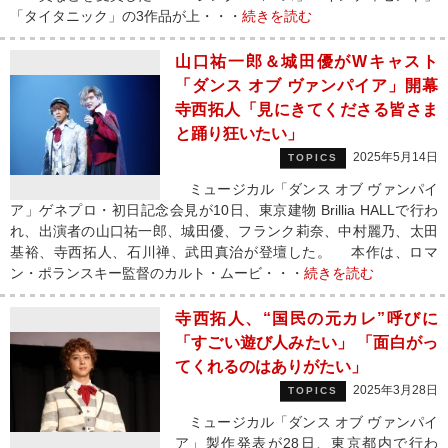
「タイタニック」の3作品が上・・・
続きを読む
山口祐一郎＆城田優がWキャスト
「ダンス オブ ヴァンパイア」開幕
寺西拓人「見にきてくださる皆さま
と踊り狂いたい」
2025年5月14日
TOPICS
ミュージカル「ダンス オブ ヴァンパイ
ア」ゲネプロ・初日記念会見が10日、東京建物 Brillia HALLで行わ
れ、出演者の山口祐一郎、城田優、フランク莉奈、中村麗乃、太田
基裕、寺西拓人、石川禅、武田真治が登壇した。 本作は、ロマ
ン・ポランスキー監督のカルト・ムービ・・・
続きを読む
寺西拓人、“国民の元カレ”呼びに
「すごい遊び人みたい」 「面白がっ
てくれるのはありがたい」
2025年3月28日
TOPICS
ミュージカル「ダンス オブ ヴァンパイ
ア」製作発表が28日、東京都内で行わ