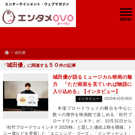
MENU
城田優
城田優
５０
「
」に関連する
件の記事
城田優が語るミュージカル映画の魅
力 「ただ画面を見ていれば物語に
入り込める」【インタビュー】
2025年10月28日
インタビュー
本場ブロードウェイの舞台を中心に
数々の傑作を映画館で楽しめる「松竹ブ
ロードウェイシネマ」が、10月31日から
「松竹ブロードウェイシネマ 2025秋」と題した連続上映を開催。ト
ニー賞などを受賞した「エニシング・ゴーズ」「インディセント」