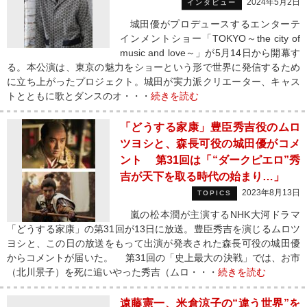
2024年5月2日
インタビュー
城田優がプロデュースするエンターテ
インメントショー「TOKYO～the city of
music and love～」が5月14日から開幕す
る。本公演は、東京の魅力をショーという形で世界に発信するため
に立ち上がったプロジェクト。城田が実力派クリエーター、キャス
トとともに歌とダンスのオ・・・
続きを読む
「どうする家康」豊臣秀吉役のムロ
ツヨシと、森長可役の城田優がコメ
ント 第31回は「“ダークピエロ”秀
吉が天下を取る時代の始まり…」
2023年8月13日
TOPICS
嵐の松本潤が主演するNHK大河ドラマ
「どうする家康」の第31回が13日に放送。豊臣秀吉を演じるムロツ
ヨシと、この日の放送をもって出演が発表された森長可役の城田優
からコメントが届いた。 第31回の「史上最大の決戦」では、お市
（北川景子）を死に追いやった秀吉（ムロ・・・
続きを読む
遠藤憲一、米倉涼子の“違う世界”を