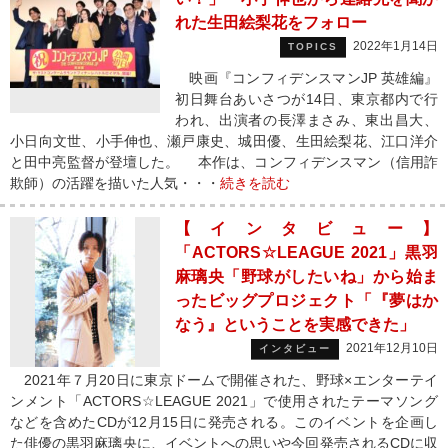
れた生田絵梨花をフォロー
2022年1月14日
TOPICS
映画『コンフィデンスマンJP 英雄編』
初日舞台あいさつが14日、東京都内で行
われ、出演者の長澤まさみ、東出昌大、
小日向文世、小手伸也、瀬戸康史、城田優、生田絵梨花、江口洋介
と田中亮監督が登壇した。 本作は、コンフィデンスマン（信用詐
欺師）の活躍を描いた人気・・・
続きを読む
【インタビュー】
「ACTORS☆LEAGUE 2021」黒羽
麻璃央「野球がしたいね」から始ま
ったビッグプロジェクト「『夢はか
なう』ということを実感できた」
2021年12月10日
インタビュー
2021年７月20日に東京ドームで開催された、野球×エンターテイ
ンメント「ACTORS☆LEAGUE 2021」で使用されたテーマソング
などを含めたCDが12月15日に発売される。このイベントを企画し
た俳優の黒羽麻璃央に、イベントへの思いや今回発売されるCDに収