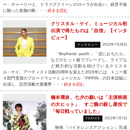
ー・チャーリーと、ドラァグクイーンのローラが出会い、経営不振
に陥った老舗の靴・・・
続きを読む
クリスタル・ケイ、ミュージカル初
出演で得たものは「自信」【インタ
ビュー】
2022年7月28日
インタビュー
「Boyfriend -partII-」「恋におちたら」
などのヒット曲でブレークし、ライブな
ど精力的な活動を続けているクリスタ
ル・ケイ。アーティスト活動20周年を迎えた2019年には、トニー賞
４部門受賞のブロードウェーミュージカル「PIPPIN」の日本語版に
出演し、読売演劇大賞優秀・・・
続きを読む
橋本環奈、七夕の願いは「主演映画
の大ヒット」 すご腕の殺し屋役で
「毎日戦っていました」
2022年7月7日
TOPICS
映画『バイオレンスアクション』完成