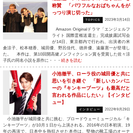
称賛 「パワフルなおばちゃんをが
っつり演じ切った」
2023年3月14日
TOPICS
Amazon Originalドラマ「エンジェルフ
ライト 国際霊柩送還士」完成披露試写会
が14日、東京都内で行われ、出演者の米
倉涼子、松本穂香、城田優、野呂佳代、徳井優、遠藤憲一が登壇し
た。 本作は、第10回開高健ノンフィクション賞を受賞した佐々涼
子氏の同名小説を原作に・・・
続きを読む
小池徹平、ローラ役の城田優と共に
思いを引き継ぐ 「新しいカンパニ
ーの『キンキーブーツ』も最高だと
言われる作品にしたい」【インタビ
ュー】
2022年9月29日
インタビュー
小池徹平が城田優と共に挑む、ブロードウェーミュージカル「キ
ンキーブーツ」が10月１日から上演される。2016年の日本初演、19
年の再演で、日本中を熱狂させた本作は、堅物の靴工場のオーナ