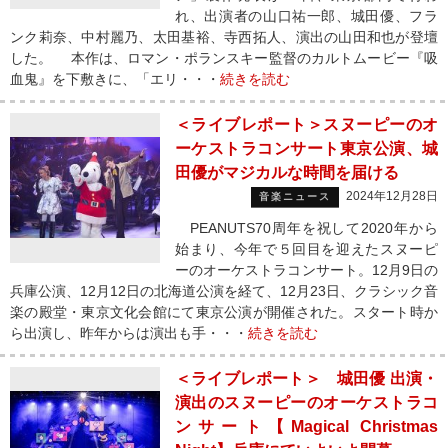
れ、出演者の山口祐一郎、城田優、フラ
ンク莉奈、中村麗乃、太田基裕、寺西拓人、演出の山田和也が登壇
した。 本作は、ロマン・ポランスキー監督のカルトムービー『吸
血鬼』を下敷きに、「エリ・・・
続きを読む
＜ライブレポート＞スヌーピーのオ
ーケストラコンサート東京公演、城
田優がマジカルな時間を届ける
2024年12月28日
音楽ニュース
PEANUTS70周年を祝して2020年から
始まり、今年で５回目を迎えたスヌーピ
ーのオーケストラコンサート。12月9日の
兵庫公演、12月12日の北海道公演を経て、12月23日、クラシック音
楽の殿堂・東京文化会館にて東京公演が開催された。スタート時か
ら出演し、昨年からは演出も手・・・
続きを読む
＜ライブレポート＞ 城田優 出演・
演出のスヌーピーのオーケストラコ
ンサート【Magical Christmas