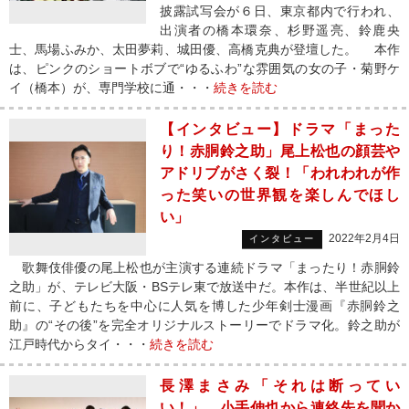
披露試写会が６日、東京都内で行われ、
出演者の橋本環奈、杉野遥亮、鈴鹿央
士、馬場ふみか、太田夢莉、城田優、高橋克典が登壇した。 本作
は、ピンクのショートボブで“ゆるふわ”な雰囲気の女の子・菊野ケ
イ（橋本）が、専門学校に通・・・
続きを読む
【インタビュー】ドラマ「まった
り！赤胴鈴之助」尾上松也の顔芸や
アドリブがさく裂！「われわれが作
った笑いの世界観を楽しんでほし
い」
2022年2月4日
インタビュー
歌舞伎俳優の尾上松也が主演する連続ドラマ「まったり！赤胴鈴
之助」が、テレビ大阪・BSテレ東で放送中だ。本作は、半世紀以上
前に、子どもたちを中心に人気を博した少年剣士漫画『赤胴鈴之
助』の“その後”を完全オリジナルストーリーでドラマ化。鈴之助が
江戸時代からタイ・・・
続きを読む
長澤まさみ「それは断ってい
い！」 小手伸也から連絡先を聞か