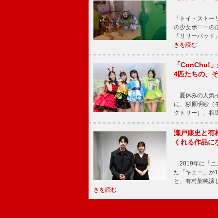
「トイ・ストーリ
の少女ボニーの
「リリーパッド
きを読む
「ConChu
4匹たちの、
夏休みの人気イ
に、杉原明紗（
クトリー）、相
瀬戸康史と有
くれる作品に
2019年に「
た「キュー」が
と、有村架純演
きを読む