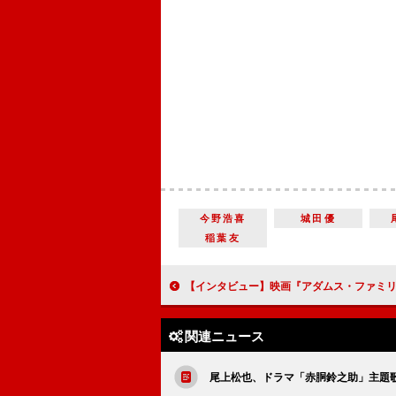
今野浩喜
城田優
稲葉友
【インタビュー】映画『アダムス・ファミリー２ アメリカ横断旅行！』生瀬勝久「盛りだくさんの『家族あるある』を笑い飛ばせるすてきな映画」日本語吹き替
関連ニュース
尾上松也、ドラマ「赤胴鈴之助」主題