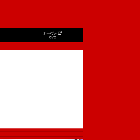
オーヴォ
OVO