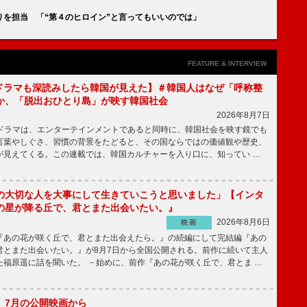
を担当 「“第４のヒロイン”と言ってもいいのでは」
FEATURE & INTERVIEW
もKドラマも深読みしたら韓国が見えた】＃韓国人はなぜ「呼称整
か、「脱出おひとり島」が映す韓国社会
2026年8月7日
国ドラマは、エンターテインメントであると同時に、韓国社会を映す鏡でも
言葉やしぐさ、習慣の背景をたどると、その国ならではの価値観や歴史、
が見えてくる。この連載では、韓国カルチャーを入り口に、知ってい …
の大切な人を大事にして生きていこうと思いました」【インタ
の星が降る丘で、君とまた出会いたい。』
2026年8月6日
映画
あの花が咲く丘で、君とまた出会えたら。』の続編にして完結編『あの
君とまた出会いたい。』が8月7日から全国公開される。前作に続いて主人
た福原遥に話を聞いた。 －始めに、前作『あの花が咲く丘で、君とま …
】7月の公開映画から