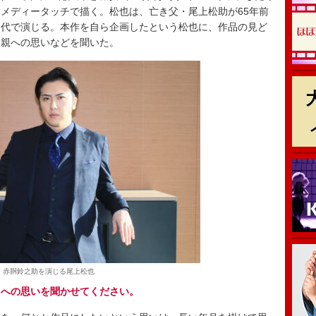
メディータッチで描く。松也は、亡き父・尾上松助が65年前
２代で演じる。本作を自ら企画したという松也に、作品の見ど
父親への思いなどを聞いた。
赤胴鈴之助を演じる尾上松也
とへの思いを聞かせてください。