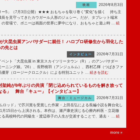
2026年8月3日
映画
ー5」（7月3日公開）★★★ おもちゃを取り巻く“変化”を描く 持ち主
成長を見守ってきたカウガール人形のジェシー。だが、タブレット端末
」の登場で、ボニーは画面の世界に夢中になり、おもちゃと遊ぶ時 …
続
!」が大昆虫展アンバサダーに就任！ ハロプロ研修生から羽化した
その先とは
2026年7月31日
インタビュー
ベント「大昆虫展 in 東京スカイツリータウン（R）」のアンバサダー
モーニング娘。’26）、長野桃羽（アンジュルム）、西村乙輝（つばきファ
馬優芽（ロージークロニクル）による特別ユニット …
続きを読む
村架純が9年ぶりの共演「閉じ込められているものを解き放って
なる」 舞台「キュー」【インタビュー】
2026年7月31日
舞台・ミュージカル
ニムロッド」で芥川賞を受賞した作家・上田岳弘による長編小説を舞台化し
11月15日から上演される。本作は、瀬戸康史演じる心療内科医・立花徹
じる高校時代の同級生・渡辺恭子の人生が交差することで、過去・ …
続
more »