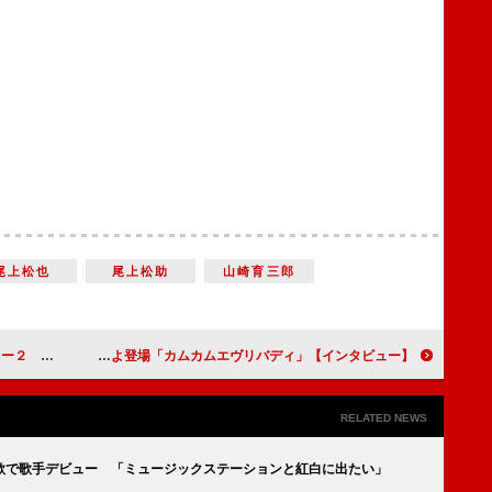
尾上松也
尾上松助
山崎育三郎
えで再びはまり役に挑戦！
【インタビュー】「カムカムエヴリバディ」川栄李奈「ひなたは、見ていて応援したくなる子」本郷奏多「今までとは違う２人の掛け合いを楽しんで」３代目ヒロインいよいよ登場！
RELATED NEWS
歌で歌手デビュー 「ミュージックステーションと紅白に出たい」