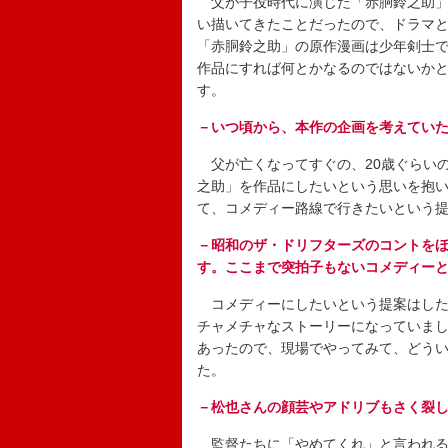
父が子役時代に演じた「赤胴鈴之助」
い描いてきたことだったので、ドラマ
「赤胴鈴之助」の原作漫画は少年剣士
作品にすれば何とかなるのではないか
す。
－いつ頃から、本作の企画を考えてい
父が亡くなってすぐの、20歳ぐらい
之助」を作品にしたいという思いを抱
て、コメディー路線で行きたいという
－昭和のザ・ドリフターズのコントを
す。ここまで突拍子もないコメディー
コメディーにしたいという提案はした
チャメチャなストーリーになっていま
あったので、現場でやってみて、どう
た。
－松也さんの顔芸やアドリブもさく裂
監督たちに「やめてくれ」と言われる