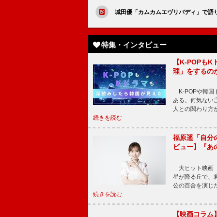
城田優「カムカムエヴリバディ」で語り
特集・インタビュー
【K-POP
理」をするの
K-POPや韓
ある。何気ない
人との関わり方
続きを読む
福原遥「自分
ビュー】『あ
大ヒット映画『
星が降る丘で、
公の百合を演じ
続きを読む
【映画コラム