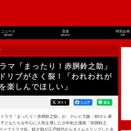
ニュース
音楽
特別企画
NEWS
MUSIC
PR
ー
ラマ「まったり！赤胴鈴之助」
ドリブがさく裂！「われわれが
を楽しんでほしい」
ポスト
シェア
送る
ドラマ「まったり！赤胴鈴之助」が、テレビ大阪・BSテレ東
、子どもたちを中心に人気を博した少年剣士漫画『赤胴鈴之
ーリーでドラマ化。鈴之助が江戸時代からタイムスリップした令