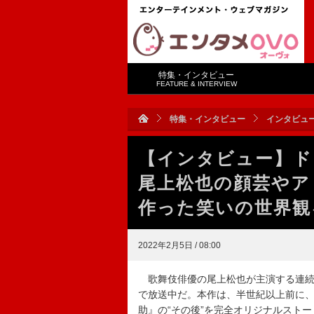
特集・インタビュー
FEATURE & INTERVIEW
特集・インタビュー
インタビュ
【インタビュー】ド
尾上松也の顔芸やア
作った笑いの世界観
2022年2月5日 / 08:00
歌舞伎俳優の尾上松也が主演する連続
で放送中だ。本作は、半世紀以上前に
助』の“その後”を完全オリジナルスト