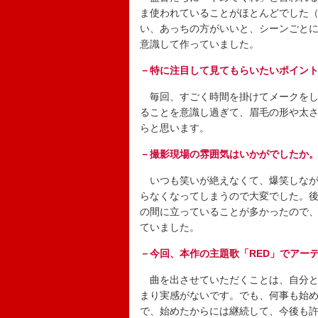
ま使われていることがほとんどでした
い、あっちの方がいいと、シーンごと
意識して作っていました。
－特に注目して見てもらいたいポイン
毎回、すごく時間を掛けてメークをし
ることを意識し過ぎて、眉毛の形や太
らと思います。
－撮影現場の雰囲気はいかがでしたか
いつも笑いが絶えなくて、爆笑しなが
らなくなってしまうので大変でした。
の間に立っていることが多かったので
ていました。
－今回、本作の主題歌「RED」でアー
曲を出させていただくことは、自分と
まり実感がないです。でも、何事も始
で、始めたからには継続して、今後も