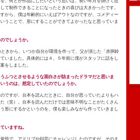
を、何とか作品にしたいという思いは、長い年月を掛けて思
として制作できることになったときの喜びは大きかったです。
ですから、僕は年齢的にいえばアウトなのですが、コメディー
ということで、形にすることができてよかったなと思っていま
たのでしょうか。
のときから、いつか自分が環境を作って、父が演じた「赤胴鈴
いていました。具体的には４、５年前に僕がスタッフに話をし
提案をしました。
ほうふつとさせるような面白さが詰まったドラマだと思いま
というのは、想定していたのでしょうか。
のですが、台本を読んだときに、自分が思っていたよりもハ
した（笑）。台本を読んだだけでは意味不明なことがたくさん
いう形にするかというのを、僕も楽しみながら作っていきまし
していますね。
覚悟で、アドリブや顔芸にチャレンジしたのですが、そのま