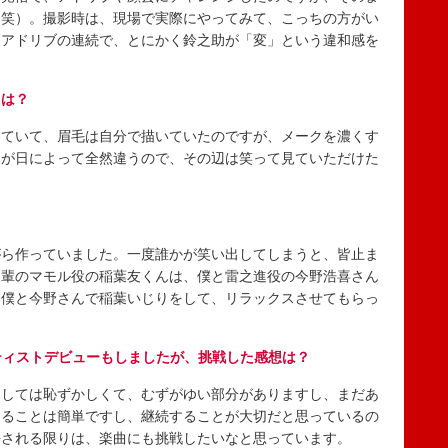
（笑）。撮影時は、現場で実際にやってみて、こっちの方がい
にアドリブの連続で、とにかく鈴之助が「変」という違和感を
トは？
ていて、眉毛は自分で描いていたのですが、メークを濃くす
さが日によって全然違うので、その辺は笑って見ていただけた
。
ら作っていました。一度誰かが笑い出してしまうと、皆止ま
後輩のマモル役の稲葉友くんは、僕と雷之進役の今野浩喜さん
、僕と今野さんで稲葉いじりをして、リラックスさせてもらっ
ティストデビューもしましたが、挑戦した感想は？
しては恥ずかしくて、むずがゆい部分がありますし、まだあ
めることは簡単ですし、継続することが大切だと思っているの
許される限りは、楽曲にも挑戦したいなと思っています。