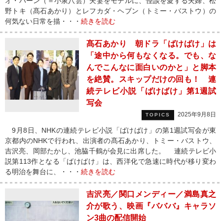
オ・ハーン（＝小泉八雲）夫妻をモデルに、怪談を愛する夫婦、松
野トキ（髙石あかり）とレフカダ・ヘブン（トミー・バストウ）の
何気ない日常を描・・・
続きを読む
髙石あかり 朝ドラ「ばけばけ」は
「途中から何もなくなる。でも、な
んでこんなに面白いのかと」と脚本
を絶賛。スキップだけの回も！ 連
続テレビ小説「ばけばけ」第1週試
写会
2025年9月8日
TOPICS
9月8日、NHKの連続テレビ小説「ばけばけ」の第1週試写会が東
京都内のNHKで行われ、出演者の髙石あかり、トミー・バストウ、
吉沢亮、岡部たかし、池脇千鶴が会見に出席した。 連続テレビ小
説第113作となる「ばけばけ」は、西洋化で急速に時代が移り変わ
る明治を舞台に、・・・
続きを読む
吉沢亮／関口メンディー／満島真之
介が歌う、映画『バババ』キャラソ
ン3曲の配信開始