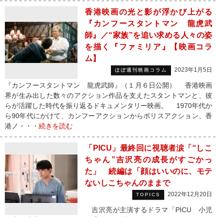
香港映画の光と影が浮かび上がる
『カンフースタントマン 龍虎武
師』／“家族”を追い求める人々の姿
を描く『ファミリア』【映画コラ
ム】
2023年1月5日
ほぼ週刊映画コラム
『カンフースタントマン 龍虎武師』（１月６日公開） 香港映画
界が生み出した数々のアクション作品を支えたスタントマンと、彼
らが活躍した時代を振り返るドキュメンタリー映画。 1970年代か
ら90年代にかけて、カンフーアクションからポリスアクション、香
港ノ・・・
続きを読む
「PICU」最終回に視聴者涙「“しこ
ちゃん”吉沢亮の成長がすごかっ
た」 続編は「顔はいいのに、モテ
ないしこちゃんのままで
2022年12月20日
TOPICS
吉沢亮が主演するドラマ「PICU 小児