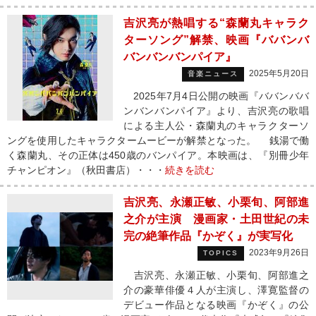
吉沢亮が熱唱する“森蘭丸キャラク
ターソング”解禁、映画『ババンバ
バンバンバンパイア』
2025年5月20日
音楽ニュース
2025年7月4日公開の映画『ババンババ
ンバンバンパイア』より、吉沢亮の歌唱
による主人公・森蘭丸のキャラクターソ
ングを使用したキャラクタームービーが解禁となった。 銭湯で働
く森蘭丸、その正体は450歳のバンパイア。本映画は、『別冊少年
チャンピオン』（秋田書店）・・・
続きを読む
吉沢亮、永瀬正敏、小栗旬、阿部進
之介が主演 漫画家・土田世紀の未
完の絶筆作品『かぞく』が実写化
2023年9月26日
TOPICS
吉沢亮、永瀬正敏、小栗旬、阿部進之
介の豪華俳優４人が主演し、澤寛監督の
デビュー作品となる映画『かぞく』の公