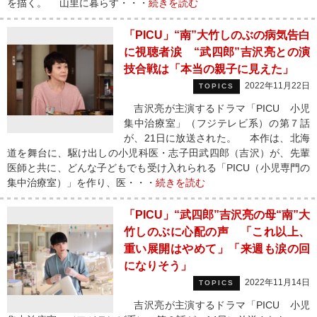
を描く。 山里に暮らす・・・
続きを読む
「PICU」“南”大竹しのぶの病気告白
に視聴者涙 “武四郎”吉沢亮との演
技合戦は「本当の親子に見えた」
2022年11月22日
TOPICS
吉沢亮が主演するドラマ「PICU 小児
集中治療室」（フジテレビ系）の第７話
が、21日に放送された。 本作は、北海
道を舞台に、駆け出しの小児科医・志子田武四郎（吉沢）が、先輩
医師と共に、どんな子どもでも受け入れられる「PICU（小児専門の
集中治療室）」を作り、医・・・
続きを読む
「PICU」“武四郎”吉沢亮の母“南”大
竹しのぶに心配の声 「これ以上、
重い展開はやめて」「来週も涙の回
になりそう」
2022年11月14日
TOPICS
吉沢亮が主演するドラマ「PICU 小児