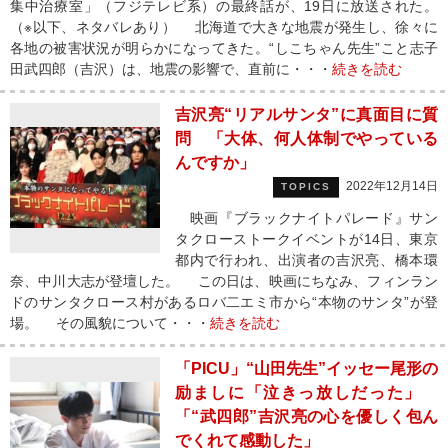
集中治療室」（フジテレビ系）の最終話が、19日に放送された。
（※以下、ネタバレあり） 北海道で大きな地震が発生し、徐々に
各地の被害状況が明らかになってきた。“しこちゃん先生”こと志子
田武四郎（吉沢）は、地震の影響で、直前に・・・
続きを読む
吉沢亮“リアルサンタ”に真面目に質
問 「大体、何人体制でやっている
んですか」
2022年12月14日
TOPICS
映画『ブラックナイトパレード』サン
タクローストークイベントが14日、東京
都内で行われ、出演者の吉沢亮、橋本環
奈、中川大志が登壇した。 この日は、映画にちなみ、フィンラン
ドのサンタクロース村があるロバ二エミ市から“本物のサンタ”が登
場。 その風貌について・・・
続きを読む
「PICU」“山田先生”イッセー尾形の
励ましに「泣きっ放しだった」
「“武四郎”吉沢亮の心を優しく包ん
でくれて感動した」