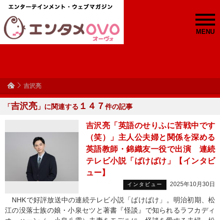
MENU
吉沢亮
吉沢亮
１４７
「
」に関連する
件の記事
吉沢亮「英語のせりふに苦戦中です
（笑）」主人公夫婦と関係を深める
英語教師・錦織友一役で出演 連続
テレビ小説「ばけばけ」【インタビ
ュー】
2025年10月30日
インタビュー
NHKで好評放送中の連続テレビ小説「ばけばけ」。明治初期、松
江の没落士族の娘・小泉セツと著書『怪談』で知られるラフカディ