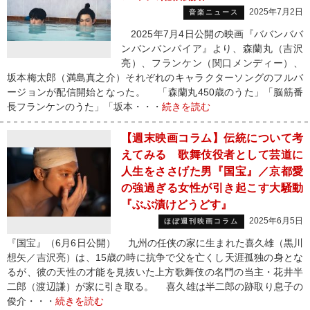
2025年7月2日
音楽ニュース
2025年7月4日公開の映画『ババンババ
ンバンバンパイア』より、森蘭丸（吉沢
亮）、フランケン（関口メンディー）、
坂本梅太郎（満島真之介）それぞれのキャラクターソングのフルバ
ージョンが配信開始となった。 「森蘭丸450歳のうた」「脳筋番
長フランケンのうた」「坂本・・・
続きを読む
【週末映画コラム】伝統について考
えてみる 歌舞伎役者として芸道に
人生をささげた男『国宝』／京都愛
の強過ぎる女性が引き起こす大騒動
『ぶぶ漬けどうどす』
2025年6月5日
ほぼ週刊映画コラム
『国宝』（6月6日公開） 九州の任侠の家に生まれた喜久雄（黒川
想矢／吉沢亮）は、15歳の時に抗争で父を亡くし天涯孤独の身とな
るが、彼の天性の才能を見抜いた上方歌舞伎の名門の当主・花井半
二郎（渡辺謙）が家に引き取る。 喜久雄は半二郎の跡取り息子の
俊介・・・
続きを読む