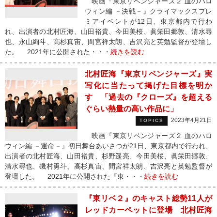
映画『東京リベンジャーズ２ 血のハロ
ウィン編 －決戦－』クライマックスプレ
ミアイベントが12日、東京都内で行わ
れ、出演者の北村匠海、山田裕貴、今田美桜、眞栄田郷敦、清水尋
也、永山絢斗、高杉真宙、間宮祥太朗、吉沢亮と英勉監督が登壇し
た。 2021年に公開された・・・
続きを読む
北村匠海『東京リベンジャーズ』実
写化に当たって掲げた目標を明か
す 「過去の『クローズ』を超える
ぐらい熱量の高い作品に」
2023年4月21日
TOPICS
映画『東京リベンジャーズ２ 血のハロ
ウィン編 －運命－』初日舞台あいさつが21日、東京都内で行われ、
出演者の北村匠海、山田裕貴、杉野遥亮、今田美桜、眞栄田郷敦、
清水尋也、磯村勇斗、高杉真宙、間宮祥太朗、吉沢亮と英勉監督が
登壇した。 2021年に公開された『東・・・
続きを読む
『東リベ２』のキャスト総勢11人が
レッドカーペットに登場 北村匠海