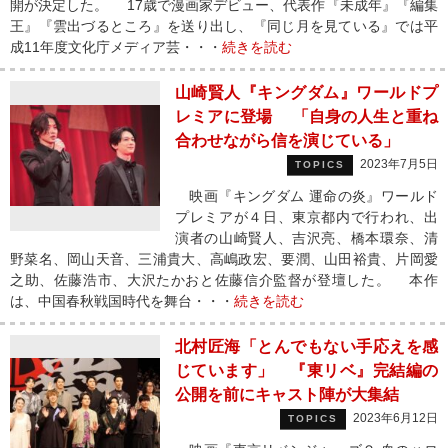
開が決定した。 17歳で漫画家デビュー、代表作『未成年』『編集
王』『雲出づるところ』を送り出し、『同じ月を見ている』では平
成11年度文化庁メディア芸・・・
続きを読む
山崎賢人『キングダム』ワールドプ
レミアに登場 「自身の人生と重ね
合わせながら信を演じている」
2023年7月5日
TOPICS
映画『キングダム 運命の炎』ワールド
プレミアが４日、東京都内で行われ、出
演者の山崎賢人、吉沢亮、橋本環奈、清
野菜名、岡山天音、三浦貴大、高嶋政宏、要潤、山田裕貴、片岡愛
之助、佐藤浩市、大沢たかおと佐藤信介監督が登壇した。 本作
は、中国春秋戦国時代を舞台・・・
続きを読む
北村匠海「とんでもない手応えを感
じています」 『東リベ』完結編の
公開を前にキャスト陣が大集結
2023年6月12日
TOPICS