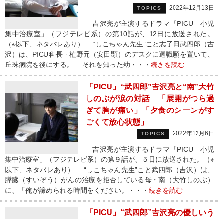
2022年12月13日
TOPICS
吉沢亮が主演するドラマ「PICU 小児
集中治療室」（フジテレビ系）の第10話が、12日に放送された。
（※以下、ネタバレあり） “しこちゃん先生”こと志子田武四郎（吉
沢）は、PICU科長・植野元（安田顕）のデスクに退職願を置いて、
丘珠病院を後にする。 それを知った幼・・・
続きを読む
「PICU」“武四郎”吉沢亮と“南”大竹
しのぶが涙の対話 「展開がつら過
ぎて胸が痛い」「夕食のシーンがす
ごくて放心状態」
2022年12月6日
TOPICS
吉沢亮が主演するドラマ「PICU 小児
集中治療室」（フジテレビ系）の第９話が、５日に放送された。（※
以下、ネタバレあり） “しこちゃん先生”こと武四郎（吉沢）は、
膵臓（すいぞう）がんの治療を拒否している母・南（大竹しのぶ）
に、「俺が諦められる時間をください。・・・
続きを読む
「PICU」“武四郎”吉沢亮の優しいう