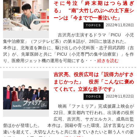
そに号泣「終末期はつら過ぎ
る」 “南”大竹しのぶへの土下座シ
ーンは「今までで一番泣いた」
2022年11月28日
TOPICS
吉沢亮が主演するドラマ「PICU 小児
集中治療室」（フジテレビ系）の第８話が、28日に放送された。
本作は、北海道を舞台に、駆け出しの小児科医・志子田武四郎（吉
沢）が、先輩医師と共に「PICU（小児専門の集中治療室）」を作
り、医療用ジェット機の運用を可能にする・・・
続きを読む
吉沢亮、役所広司は「説得力がすさ
まじかった」 役所「こんなに褒め
てくれて。立派な息子です」
2022年11月22日
TOPICS
映画『ファミリア』完成披露上映会が
22日、東京都内で行われ、出演者の役所
広司、吉沢亮、サガエルカス、成島出監
督ほかが登壇した。 本作は、国籍や育った環境、話す言葉などの
違いを超えて、大切な人たちと共に生きていきたいと願う人々の姿