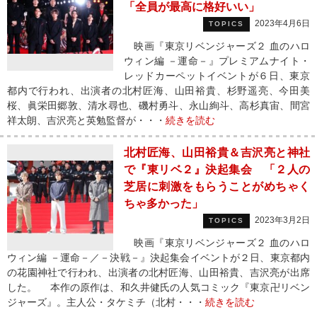
「全員が最高に格好いい」
2023年4月6日
TOPICS
映画『東京リベンジャーズ２ 血のハロ
ウィン編 －運命－』プレミアムナイト・
レッドカーペットイベントが６日、東京
都内で行われ、出演者の北村匠海、山田裕貴、杉野遥亮、今田美
桜、眞栄田郷敦、清水尋也、磯村勇斗、永山絢斗、高杉真宙、間宮
祥太朗、吉沢亮と英勉監督が・・・
続きを読む
北村匠海、山田裕貴＆吉沢亮と神社
で『東リベ２』決起集会 「２人の
芝居に刺激をもらうことがめちゃく
ちゃ多かった」
2023年3月2日
TOPICS
映画『東京リベンジャーズ２ 血のハロ
ウィン編 －運命－／－決戦－』決起集会イベントが２日、東京都内
の花園神社で行われ、出演者の北村匠海、山田裕貴、吉沢亮が出席
した。 本作の原作は、和久井健氏の人気コミック『東京卍リベン
ジャーズ』。主人公・タケミチ（北村・・・
続きを読む