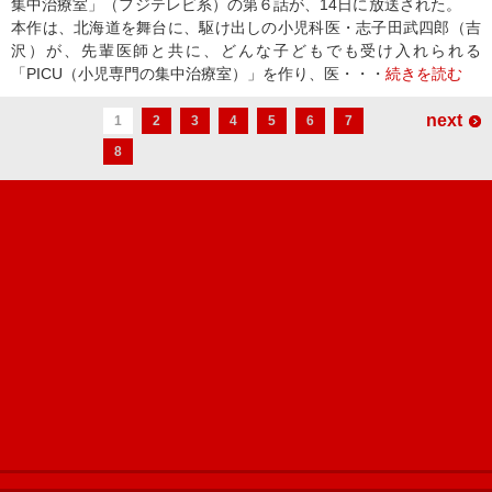
集中治療室」（フジテレビ系）の第６話が、14日に放送された。
本作は、北海道を舞台に、駆け出しの小児科医・志子田武四郎（吉
沢）が、先輩医師と共に、どんな子どもでも受け入れられる
「PICU（小児専門の集中治療室）」を作り、医・・・
続きを読む
next
1
2
3
4
5
6
7
8