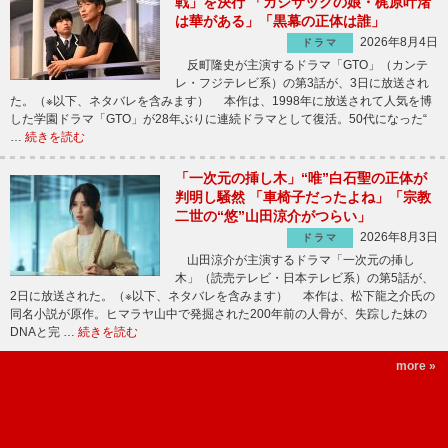
戦」を決行 「カジサックの娘・梶原叶渚
は華がある」「黒幕の正体は誰」
2026年8月4日
ドラマ
反町隆史が主演するドラマ「GTO」（カンテ
レ・フジテレビ系）の第3話が、3日に放送され
た。（※以下、ネタバレを含みます） 本作は、1998年に放送されて人気を博
した学園ドラマ「GTO」が28年ぶりに連続ドラマとして復活。50代になった“
…
続きを読む
「一次元の挿し木」“唯”白石聖の正体が
判明し騒然 「車椅子だったよね」「宗教
二世の“悠”山田涼介がつらい」
2026年8月3日
ドラマ
山田涼介が主演するドラマ「一次元の挿し
木」（読売テレビ・日本テレビ系）の第5話が、
2日に放送された。（※以下、ネタバレを含みます） 本作は、松下龍之介氏の
同名小説が原作。ヒマラヤ山中で発掘された200年前の人骨が、失踪した妹の
DNAと完 …
続きを読む
more »