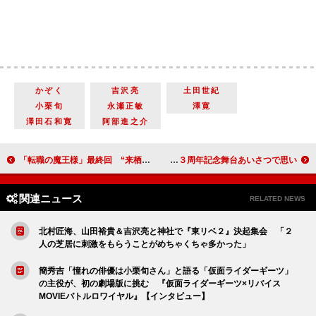
かぞく
吉沢亮
土田世紀
小栗旬
永瀬正敏
澤寛
澤田石和寛
阿部進之介
「転職の魔王様」最終回 “来栖”成田凌のハグに視聴者悶絶 「今期一番の胸キュンハグ」「ドキドキが止まらない」
草なぎ剛「新しい地図を広げた頃の思い出のある作品」 映画『ミッドナイトスワン』３周年記念舞台あいさつで思い
関連ニュース
RELATED NEWS
北村匠海、山田裕貴＆吉沢亮と神社で『東リベ２』決起集会 「２
人の芝居に刺激をもらうことがめちゃくちゃ多かった」
簡秀吉「憧れの俳優は小栗旬さん」と語る「仮面ライダーギーツ」
の主役が、初の劇場版に挑む 『仮面ライダーギーツ×リバイス
MOVIEバトルロワイヤル』【インタビュー】