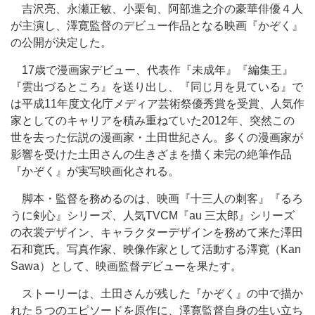
吉沢亮、永瀬正敏、小栗旬、阿部進之介の豪華俳優４人
が主演し、澤寛監督のデビュー作品となる映画『かぞく』
の公開が決定した。
17歳で漫画家デビュー、代表作『未成年』『編集王』
『雲出づるところ』を送り出し、『同じ月を見ている』で
は平成11年度文化庁メディア芸術祭優秀賞を受賞、人気作
家としてのキャリアを積み重ねていた2012年、突然この
世を去った伝説の漫画家・土田世紀さん。多くの漫画家が
影響を受けた土田さんの生きざまを描く未完の絶筆作品
『かぞく』が実写映画化される。
脚本・監督を務めるのは、映画『十三人の刺客』『るろ
うに剣心』シリーズ、人気TVCM『au 三太郎』シリーズ
の衣裳デザイン、キャラクターデザインを務めて来た澤田
石和寛氏。写真作家、映像作家として活動する澤寛（Kan
Sawa）として、映画監督デビューを果たす。
ストーリーは、土田さんが残した『かぞく』の中で描か
れた５つのエピソードを原作に、澤寛監督自身の生い立ち