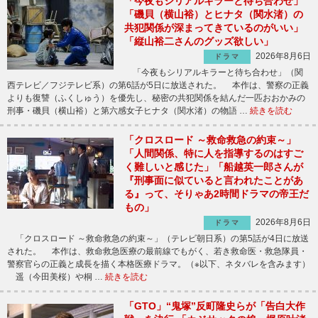
「今夜もシリアルキラーと待ち合わせ」
「磯貝（横山裕）とヒナタ（関水渚）の
共犯関係が深まってきているのがいい」
「縦山裕二さんのグッズ欲しい」
2026年8月6日
ドラマ
「今夜もシリアルキラーと待ち合わせ」（関
西テレビ／フジテレビ系）の第6話が5日に放送された。 本作は、警察の正義
よりも復讐（ふくしゅう）を優先し、秘密の共犯関係を結んだ一匹おおかみの
刑事・磯貝（横山裕）と第六感女子ヒナタ（関水渚）の物語 …
続きを読む
「クロスロード ～救命救急の約束～」
「人間関係、特に人を指導するのはすご
く難しいと感じた」「船越英一郎さんが
『刑事面に似ていると言われたことがあ
る』って、そりゃあ2時間ドラマの帝王だ
もの」
2026年8月6日
ドラマ
「クロスロード ～救命救急の約束～」（テレビ朝日系）の第5話が4日に放送
された。 本作は、救命救急医療の最前線でもがく、若き救命医・救急隊員・
警察官らの正義と成長を描く本格医療ドラマ。（※以下、ネタバレを含みます）
遥（今田美桜）や桐 …
続きを読む
「GTO」“鬼塚”反町隆史らが「告白大作