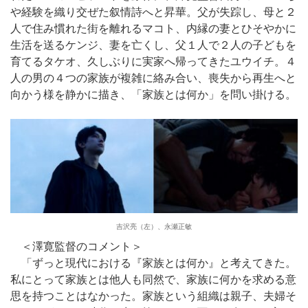
や経験を織り交ぜた叙情詩へと昇華。父が失踪し、母と２
人で住み慣れた街を離れるマコト、内縁の妻とひそやかに
生活を送るケンジ、妻を亡くし、父１人で２人の子どもを
育てるタケオ、久しぶりに実家へ帰ってきたユウイチ。４
人の男の４つの家族が複雑に絡み合い、喪失から再生へと
向かう様を静かに描き、「家族とは何か」を問い掛ける。
吉沢亮（左）、永瀬正敏
＜澤寛監督のコメント＞
「ずっと現代における『家族とは何か』と考えてきた。
私にとって家族とは他人も同然で、家族に何かを求める意
思を持つことはなかった。家族という組織は親子、夫婦そ