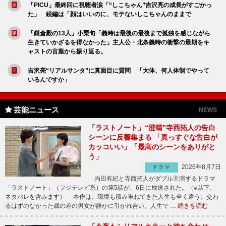
「PICU」最終回に視聴者涙「“しこちゃん”吉沢亮の成長がすごかっ
た」 続編は「顔はいいのに、モテないしこちゃんのままで
「鎌倉殿の13人」小栗旬「義時は最後の最後まで孤独を感じながら
生きていかざるを得なかった」主人公・北条義時の衝撃の最期をキ
ャストの言葉から振り返る。
吉沢亮“リアルサンタ”に真面目に質問 「大体、何人体制でやって
いるんですか」
芸能ニュース
NEWS
「ラストノート」“澄晴”寺西拓人の告白
シーンに反響集まる 「真っすぐな告白が
カッコいい」「最高のシーンをありがと
う」
2026年8月7日
ドラマ
内田有紀と寺西拓人がダブル主演するドラマ
「ラストノート」（フジテレビ系）の第5話が、6日に放送された。（※以下、
ネタバレを含みます） 本作は、環境も積み重ねてきた人生も全く違う、交わ
るはずのなかった歳の差の男女が静かに引かれ合い、人生で …
続きを読む