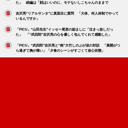
た」 続編は「顔はいいのに、モテないしこちゃんのままで
吉沢亮“リアルサンタ”に真面目に質問 「大体、何人体制でやって
いるんですか」
「PICU」“山田先生”イッセー尾形の励ましに「泣きっ放しだっ
た」 「“武四郎”吉沢亮の心を優しく包んでくれて感動した」
「PICU」“武四郎”吉沢亮と“南”大竹しのぶが涙の対話 「展開がつ
ら過ぎて胸が痛い」「夕食のシーンがすごくて放心状態」