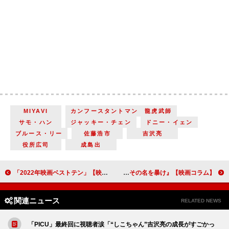
MIYAVI
カンフースタントマン 龍虎武師
サモ・ハン
ジャッキー・チェン
ドニー・イェン
ブルース・リー
佐藤浩市
吉沢亮
役所広司
成島出
「2022年映画ベストテン」【映画コラム】
天から選ばれた映画音楽の巨匠『モリコーネ 映画が恋した音楽家』／「＃MeToo 運動」の火付け役となった２人の女性記者『SHE SAID シー・セッド その名を暴け』【映画コラム】
関連ニュース
RELATED NEWS
「PICU」最終回に視聴者涙「“しこちゃん”吉沢亮の成長がすごかっ