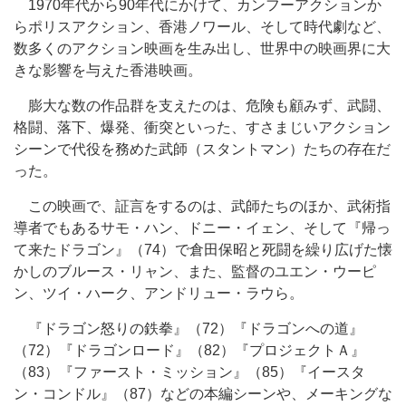
1970年代から90年代にかけて、カンフーアクションか
らポリスアクション、香港ノワール、そして時代劇など、
数多くのアクション映画を生み出し、世界中の映画界に大
きな影響を与えた香港映画。
膨大な数の作品群を支えたのは、危険も顧みず、武闘、
格闘、落下、爆発、衝突といった、すさまじいアクション
シーンで代役を務めた武師（スタントマン）たちの存在だ
った。
この映画で、証言をするのは、武師たちのほか、武術指
導者でもあるサモ・ハン、ドニー・イェン、そして『帰っ
て来たドラゴン』（74）で倉田保昭と死闘を繰り広げた懐
かしのブルース・リャン、また、監督のユエン・ウーピ
ン、ツイ・ハーク、アンドリュー・ラウら。
『ドラゴン怒りの鉄拳』（72）『ドラゴンへの道』
（72）『ドラゴンロード』（82）『プロジェクトＡ』
（83）『ファースト・ミッション』（85）『イースタ
ン・コンドル』（87）などの本編シーンや、メーキングな