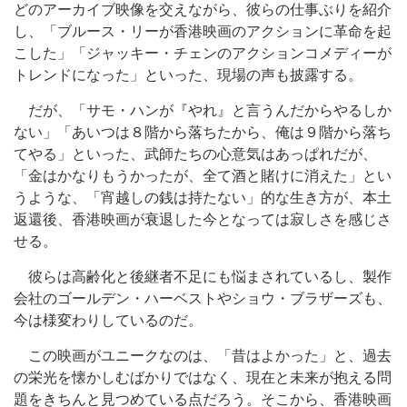
どのアーカイブ映像を交えながら、彼らの仕事ぶりを紹介
し、「ブルース・リーが香港映画のアクションに革命を起
こした」「ジャッキー・チェンのアクションコメディーが
トレンドになった」といった、現場の声も披露する。
だが、「サモ・ハンが『やれ』と言うんだからやるしか
ない」「あいつは８階から落ちたから、俺は９階から落ち
てやる」といった、武師たちの心意気はあっぱれだが、
「金はかなりもうかったが、全て酒と賭けに消えた」とい
うような、「宵越しの銭は持たない」的な生き方が、本土
返還後、香港映画が衰退した今となっては寂しさを感じさ
せる。
彼らは高齢化と後継者不足にも悩まされているし、製作
会社のゴールデン・ハーベストやショウ・ブラザーズも、
今は様変わりしているのだ。
この映画がユニークなのは、「昔はよかった」と、過去
の栄光を懐かしむばかりではなく、現在と未来が抱える問
題をきちんと見つめている点だろう。そこから、香港映画