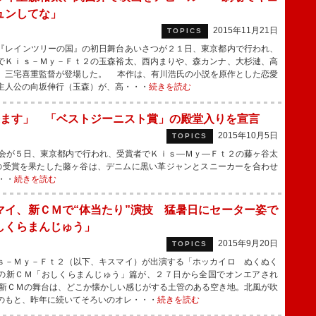
ュンしてな」
2015年11月21日
TOPICS
レインツリーの国』の初日舞台あいさつが２１日、東京都内で行われ、
でＫｉｓ－Ｍｙ－Ｆｔ２の玉森裕太、西内まりや、森カンナ、大杉漣、高
、三宅喜重監督が登場した。 本作は、有川浩氏の小説を原作とした恋愛
主人公の向坂伸行（玉森）が、高・・・
続きを読む
ます」 「ベストジーニスト賞」の殿堂入りを宣言
2015年10月5日
TOPICS
会が５日、東京都内で行われ、受賞者でＫｉｓ―Ｍｙ―Ｆｔ２の藤ヶ谷太
の受賞を果たした藤ヶ谷は、デニムに黒い革ジャンとスニーカーを合わせ
・・
続きを読む
マイ、新ＣＭで“体当たり”演技 猛暑日にセーター姿で
しくらまんじゅう」
2015年9月20日
TOPICS
－Ｍｙ－Ｆｔ２（以下、キスマイ）が出演する「ホッカイロ ぬくぬく
の新ＣＭ「おしくらまんじゅう」篇が、２７日から全国でオンエアされ
新ＣＭの舞台は、どこか懐かしい感じがする土管のある空き地。北風が吹
のもと、昨年に続いてそろいのオレ・・・
続きを読む