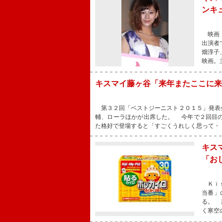
ンキ
映画『
出演者
畑淳子
映画。
キスマイ藤ヶ谷「来年またここに来
第３２回「ベストジーニスト２０１５」発表
輔、ローラほかが出席した。 今年で２回目
た格好で登場すると「すごくうれしく思って・
キス
「お
Ｋｉｓ
当番」
る。 
く寒空