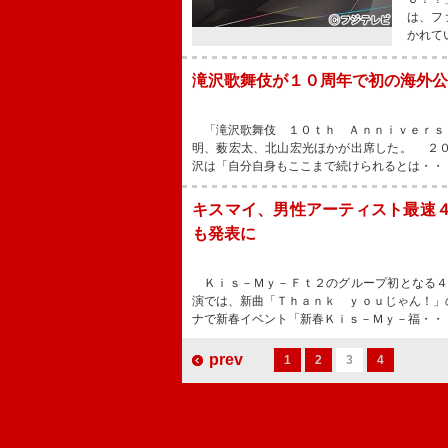
は、フ
かれて
滝沢歌舞伎が１０周年で初の海外公
「滝沢歌舞伎 １０ｔｈ Ａｎｎｉｖｅｒｓ
明、薮宏太、北山宏光ほかが出席した。 ２
沢は「自分自身もここまで続けられるとは・・
キスマイ、男性アーティスト最速
も発表に
Ｋｉｓ－Ｍｙ－Ｆｔ２のグループ初となる４
演では、新曲「Ｔｈａｎｋ ｙｏｕじゃん！」
ナで新春イベント「新春Ｋｉｓ－Ｍｙ－福・・
prev
1
2
3
4