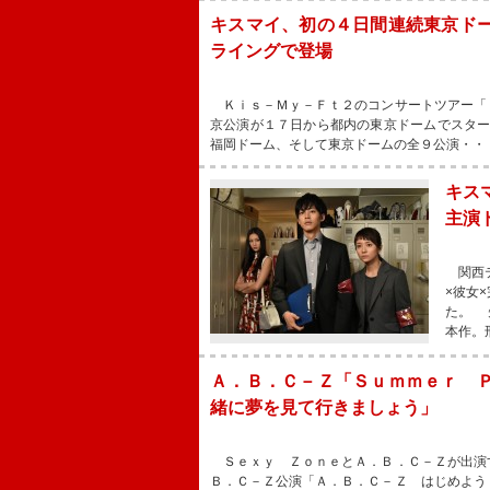
キスマイ、初の４日間連続東京ドー
ライングで登場
Ｋｉｓ－Ｍｙ－Ｆｔ２のコンサートツアー「
京公演が１７日から都内の東京ドームでスタ
福岡ドーム、そして東京ドームの全９公演・・
キス
主演
関西テ
×彼女
た。 
本作。
Ａ．Ｂ．Ｃ－Ｚ「Ｓｕｍｍｅｒ 
緒に夢を見て行きましょう」
Ｓｅｘｙ ＺｏｎｅとＡ．Ｂ．Ｃ－Ｚが出演
Ｂ．Ｃ－Ｚ公演「Ａ．Ｂ．Ｃ－Ｚ はじめよう