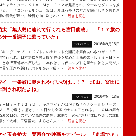
ＭキャラクターにＫｉｓ－Ｍｙ－Ｆｔ２が起用され、クールなダンスを披
いる。 「コンシェルジュ」篇は、夏真っ盛りのどこか懐かしさを感じさ
家の庭先が舞台。縁側で虫に刺され・・・
続きを読む
裕太「無人島に連れて行くなら宮田俊哉」 「１７歳の
多分一番調子に乗っていた」
2016年9月16日
TOPICS
キング・オブ・エジプト』の大ヒット公開記念舞台あいさつが１６日、
内で行われ、日本語吹き替え版で声優を務めた玉森裕太（Ｋｉｓ－Ｍｙ－
）と永野芽郁が出席した。 本作は、古代エジプトを舞台に神と人間が共
世界で王座を懸けたバトルを超ド級・・・
続きを読む
マイ、一番蚊に刺されやすいのは…！？ 北山、宮田に
に刺され顔だよね」
2016年5月13日
TOPICS
－Ｍｙ－Ｆｔ２（以下、キスマイ）が出演する「ウナクールシリーズ」
Ｍ「目で追う」篇が、１４日から全国でオンエアされる。 ＣＭの舞台
る夏の日の、のどかな民家の庭先。縁側で、のんびりと休日を楽しむ北山
藤ヶ谷太輔、玉森裕太。すると３人・・・
続きを読む
マイ玉森裕太、関西弁で映画をアピール 「劇場でキュ