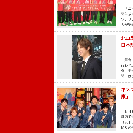
「ニッ
間生放
ソナリ
人が安
北山
日本
舞台「
行われ
タ、平
間には
キス
康」
ＮＨＫ
都内で
（以下
ＭＣの