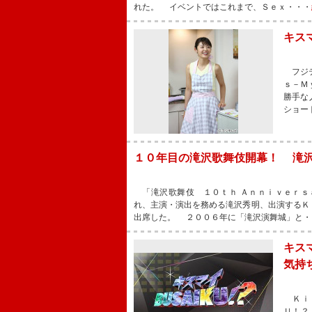
れた。 イベントではこれまで、Ｓｅｘ・・・
キス
フジテ
ｓ－Ｍ
勝手な
ショー
１０年目の滝沢歌舞伎開幕！ 滝
「滝沢歌舞伎 １０ｔｈ Ａｎｎｉｖｅｒｓ
れ、主演・演出を務める滝沢秀明、出演するＫ
出席した。 ２００６年に「滝沢演舞城」と・
キス
気持
Ｋｉｓ
Ｕ！？