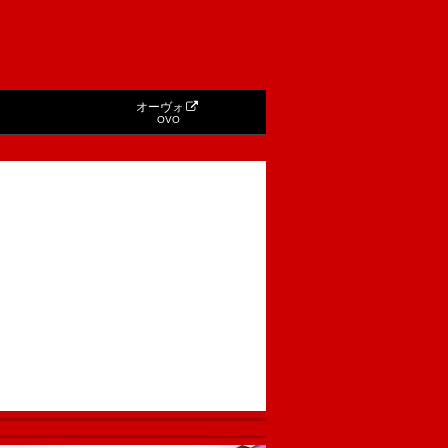
オーヴォ
OVO