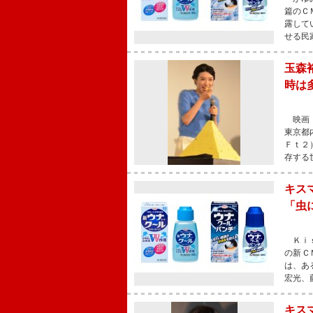
篇のＣ
露して
せる民
玉森
時は
映画『
東京都
Ｆｔ２
存する
キス
「虫
Ｋｉｓ
の新Ｃ
は、あ
宏光、
キス