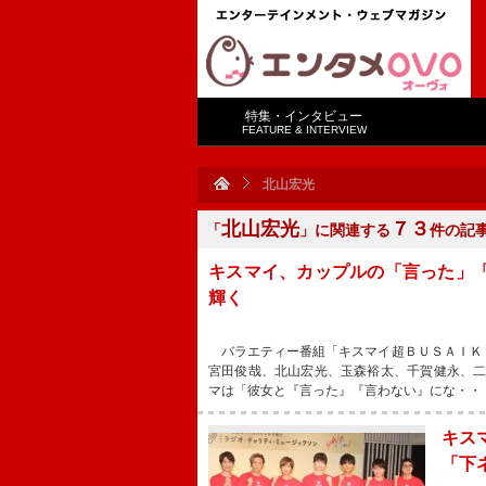
特集・インタビュー
FEATURE & INTERVIEW
北山宏光
北山宏光
７３
「
」に関連する
件の記
キスマイ、カップルの「言った」
輝く
バラエティー番組「キスマイ超ＢＵＳＡＩＫ
宮田俊哉、北山宏光、玉森裕太、千賀健永、
マは「彼女と『言った』『言わない』にな・・
キス
「下