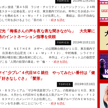
2019年12月24日
TOPICS
ポン放送『第４５回 ラジオ・チャリティ・ミュージックソン』２４時
送スタート記者会見」が２４日、東京都内で行われ、昨年に引き続きパー
ティを務めるＫｉｓ－Ｍｙ－Ｆｔ２が出席した。 番組は、目の不自由な
心して街を歩けるように「音の出・・・
続きを読む
宏光「梅雀さんの声を夜な夜な聞きながら」 大先輩に
語のイントネーション指導を依頼
2019年10月11日
TOPICS
ＴＨＥ ＮＥＴＨＥＲ ネザー」の公開舞台稽古が１１日、東京都内で
、出演者の北山宏光（Ｋｉｓ－Ｍｙ－Ｆｔ２）、中村梅雀、シライケイ
田満が稽古後に囲み取材に応じた。 本作は、インターネット上の仮想空
びこる「人間の欲望の暴走」や「倫・・・
続きを読む
マイ“少プレ”４代目ＭＣ就任 やってみたい番付は「健
「好きなしぐさ」「髪形」
2019年3月18日
TOPICS
・ＢＳプレミアム「ザ少年倶楽部プレミアム」の取材会が１６日、東京
行われ、４月から４代目ＭＣを務める人気グループＫｉｓ－Ｍｙ－Ｆｔ２
、キスマイ）のメンバー７人が出席した。 先輩グループのＮＥＷＳから
バトンを引き継いだことについて・・・
続きを読む