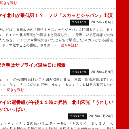
続きを読む
マイ北山が最低男！？ フジ「スカッとジャパン」出演
2015年7月6日
TOPICS
レビは、６日放送の「痛快ＴＶスカッとジャパン２時間ＳＰ」に、Ｋｉ
ｙ－Ｆｔ２の北山宏光が出演すると発表した。 身近にいる意地悪で自分
人たちを、アイデアや機転のきいたとんちで撃退した”スカッとする話”を
トドラマ化するこの番組。さまざ・・・
続きを読む
沢秀明はサプライズ誕生日に感激
2015年4月9日
TOPICS
ａｒｙ」の公開舞台けいこと囲み取材が８日、東京・新橋演舞場で行わ
ｉｓ－Ｍｙ－Ｆｔ２の北山宏光、Ｈｅｙ！Ｓａｙ！ＪＵＭＰの薮宏太らが
・・
続きを読む
マイの冠番組が午後１１時に昇格 北山宏光「うれしい
ちでいっぱい」
2015年2月24日
TOPICS
－Ｍｙ－Ｆｔ２の冠バラエティー番組「キスマイ ＢＵＳＡＩＫ
」が４月６日から月曜午後１１時枠に昇格することが分かった。 番組