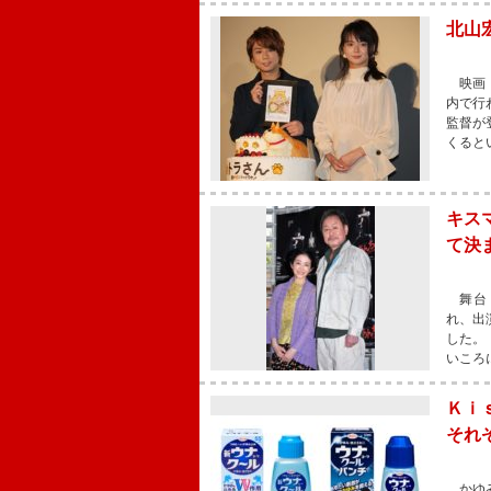
北山
映画『
内で行
監督が
くると
キス
て決
舞台「
れ、出
した。
いころ
Ｋｉ
それ
かゆみ