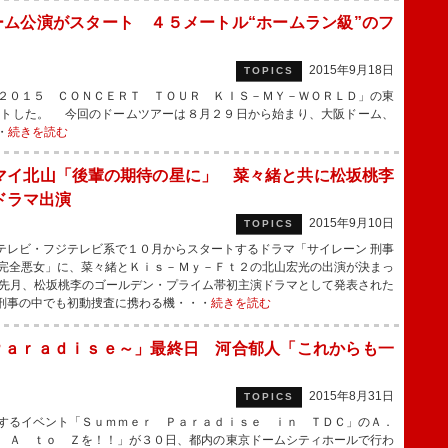
ム公演がスタート ４５メートル“ホームラン級”のフ
2015年9月18日
TOPICS
２０１５ ＣＯＮＣＥＲＴ ＴＯＵＲ ＫＩＳ－ＭＹ－ＷＯＲＬＤ」の東
ートした。 今回のドームツアーは８月２９日から始まり、大阪ドーム、
・
続きを読む
マイ北山「後輩の期待の星に」 菜々緒と共に松坂桃李
ドラマ出演
2015年9月10日
TOPICS
レビ・フジテレビ系で１０月からスタートするドラマ「サイレーン 刑事
×完全悪女」に、菜々緒とＫｉｓ－Ｍｙ－Ｆｔ２の北山宏光の出演が決まっ
先月、松坂桃李のゴールデン・プライム帯初主演ドラマとして発表された
刑事の中でも初動捜査に携わる機・・・
続きを読む
Ｐａｒａｄｉｓｅ～」最終日 河合郁人「これからも一
2015年8月31日
TOPICS
するイベント「Ｓｕｍｍｅｒ Ｐａｒａｄｉｓｅ ｉｎ ＴＤＣ」のＡ．
 Ａ ｔｏ Ｚを！！」が３０日、都内の東京ドームシティホールで行わ