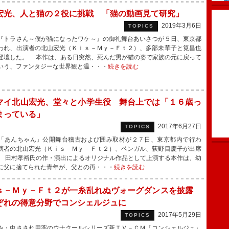
宏光、人と猫の２役に挑戦 「猫の動画見て研究」
2019年3月6日
TOPICS
トラさん～僕が猫になったワケ～』の御礼舞台あいさつが５日、東京都
われ、出演者の北山宏光（Ｋｉｓ－Ｍｙ－Ｆｔ２）、多部未華子と筧昌也
登壇した。 本作は、ある日突然、死んだ男が猫の姿で家族の元に戻って
いう、ファンタジーな世界観と温・・・
続きを読む
マイ北山宏光、堂々と小学生役 舞台上では「１６歳っ
まっている」
2017年6月27日
TOPICS
あんちゃん」公開舞台稽古および囲み取材が２７日、東京都内で行わ
演者の北山宏光（Ｋｉｓ－Ｍｙ－Ｆｔ２）、ベンガル、荻野目慶子が出席
 田村孝裕氏の作・演出によるオリジナル作品として上演する本作は、幼
に父に捨てられた青年が、父との再・・・
続きを読む
ｓ－Ｍｙ－Ｆｔ２が一糸乱れぬヴォーグダンスを披露
ぞれの得意分野でコンシェルジュに
2017年5月29日
TOPICS
・虫さされ用薬のウナクールシリーズ新ＴＶ－ＣＭ「コンシェルジュ」