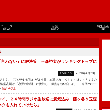
ニュース
音楽
特別企画
NEWS
MUSIC
PR
事
「言わない」に解決策 玉森裕太がランキングトップに
2020年4月23日
TOPICS
Ｕ！？」（フジテレビ系）が２４日、放送され、Ｋｉｓ－Ｍｙ－Ｆｔ２の
二階堂高嗣が「恋愛の難問」に挑戦し、得点を競い合った。 今回のテー
・
続きを読む
マイ、２４時間ラジオ生放送に意気込み 藤ヶ谷＆玉森
ネタも入れていけたら」