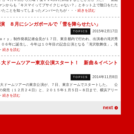
ァンからも「キスマイってブサイクじゃない？」とネット上で陰口をたた
いたことを知ってしまったメンバーたちが・・・
続きを読む
演 ８月にシンガポールで「雪を降らせたい」
2015年2月17日
TOPICS
ａｒｙ」制作発表記者会見が１７日、東京都内で行われ、出演者の滝沢秀
００６年に誕生し、今年は１０年目の記念公演となる「滝沢歌舞伎」。滝
・
続きを読む
４大ドームツアー東京公演スタート！ 新曲＆イベント
2014年11月8日
TOPICS
大ドームツアーの東京公演が、７日、東京ドームでスタートした。 公
の発売（１２月２４日）と、２０１５年１月５日～８日まで、横浜アリー
・
続きを読む
next