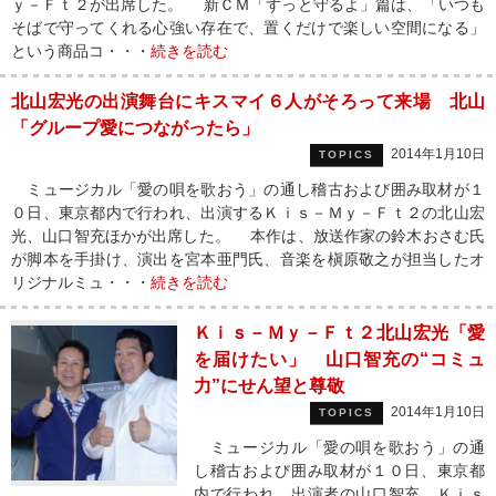
ｙ－Ｆｔ２が出席した。 新ＣＭ「ずっと守るよ」篇は、「いつも
そばで守ってくれる心強い存在で、置くだけで楽しい空間になる」
という商品コ・・・
続きを読む
北山宏光の出演舞台にキスマイ６人がそろって来場 北山
「グループ愛につながったら」
2014年1月10日
TOPICS
ミュージカル「愛の唄を歌おう」の通し稽古および囲み取材が１
０日、東京都内で行われ、出演するＫｉｓ－Ｍｙ－Ｆｔ２の北山宏
光、山口智充ほかが出席した。 本作は、放送作家の鈴木おさむ氏
が脚本を手掛け、演出を宮本亜門氏、音楽を槇原敬之が担当したオ
リジナルミュ・・・
続きを読む
Ｋｉｓ－Ｍｙ－Ｆｔ２北山宏光「愛
を届けたい」 山口智充の“コミュ
力”にせん望と尊敬
2014年1月10日
TOPICS
ミュージカル「愛の唄を歌おう」の通
し稽古および囲み取材が１０日、東京都
内で行われ、出演者の山口智充、Ｋｉｓ