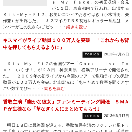
ｓ Ｍｙ Ｆａｋｅ」の初回収録・会見
が１１日、東京都内で行われ、出演する
Ｋｉｓ－Ｍｙ－Ｆｔ２、お笑いコンビのおぎやはぎ（小木博明、矢
作兼）が出席した。 キスマイのＴＢＳ初冠レギュラー番組は、メ
ンバーがこの先さらに“ビッ・・・
続きを読む
キスマイがライブ動員１００万人を突破 「これからも背
中を押してもらえるように」
2013年7月29日
TOPICS
Ｋｉｓ－Ｍｙ－Ｆｔ２の全国ツアー「Ｇｏｏｄ Ｌｉｖｅ Ｔｏ
ｕｒ いくぜ！」が２８日、神奈川県・横浜アリーナで開催され
た。 ２００９年の初ライブから今回のツアーで単独ライブの累計
動員が１００万人を突破。北山宏光は「あらためて数字を聞くとす
ごい数字でびっ・・・
続きを読む
香取主演「幽かな彼女」ファンミーティング開催 ＳＭＡ
Ｐが生徒なら「草なぎくんにまとめてもらう｣
2013年6月17日
TOPICS
明日１８日に最終回を迎える、香取慎吾主演のフジテレビ系ドラ
マ「幽（かす）かな彼女」のファンミーティングが１６日、千葉県