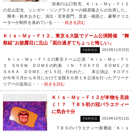
演者の山口智充、Ｋｉｓ－Ｍｙ－Ｆｔ２
の北山宏光、シンガー・ソングライターの槇原敬之らが出席した。
脚本・鈴木おさむ、演出・宮本亜門、音楽・槇原と、豪華クリエ
ーターが制作を進めている・・・
続きを読む
Ｋｉｓ－Ｍｙ－Ｆｔ２、東京＆大阪でドーム公演開催 “舞
祭組”お披露目に北山「面白過ぎてちょっと悔しい」
2013年11月15日
TOPICS
Ｋｉｓ－Ｍｙ－Ｆｔ２の東京ドーム公演「Ｋｉｓ－Ｍｙ－Ｆｔ
２ ＳＮＯＷ ＤＯＭＥの約束 ＩＮ ＴＯＫＹＯ ＤＯＭＥ／Ｏ
ＳＡＫＡ ＤＯＭＥ」が１５日、行われた。 本公演は、キスマイ
が今年５月から８月にかけて全国６カ所１８公演を行ったアリーナ
ツアーの追加公・・・
続きを読む
Ｋｉｓ－Ｍｙ－Ｆｔ２が本物を見抜
く！？ ＴＢＳ初の冠バラエティー
に気合十分
2013年10月11日
TOPICS
ＴＢＳのバラエティー新番組「Ｋｉｓ