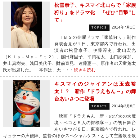
松雪泰子、キスマイ北山らで「家族
狩り」をドラマ化 「ぜひ“目撃”し
て」
2014年7月1日
TOPICS
ＴＢＳの金曜ドラマ「家族狩り」制作
発表会見が１日、東京都内で行われ、出
演者の松雪泰子、伊藤淳史、北山宏光
（Ｋｉｓ－Ｍｙ－Ｆｔ２）、篠田麻里子、平岡祐太、山口紗弥加、
井上真樹夫、浅田美代子、財前直見、遠藤憲一、原作者の天童荒太
氏が出席した。 本作は、天・・・
続きを読む
キスマイのジャイアンは玉森裕
太！？ 新作『ドラえもん～』の舞
台あいさつに登場
2014年3月8日
TOPICS
映画『ドラえもん 新・のび太の大魔
境～ペコと５人の探検隊～』の初日舞台
あいさつが８日、東京都内で行われ、レ
ギュラーの声優陣、監督のほかスペシャルゲストとして主題歌を歌