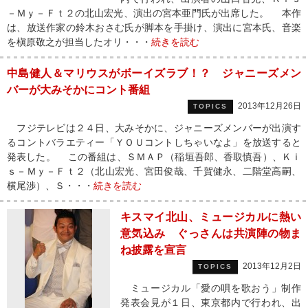
－Ｍｙ－Ｆｔ２の北山宏光、演出の宮本亜門氏が出席した。 本作
は、放送作家の鈴木おさむ氏が脚本を手掛け、演出に宮本氏、音楽
を槇原敬之が担当したオリ・・・
続きを読む
中島健人＆マリウスがボーイズラブ！？ ジャニーズメン
バーが大みそかにコント番組
2013年12月26日
TOPICS
フジテレビは２４日、大みそかに、ジャニーズメンバーが出演す
るコントバラエティー「ＹＯＵコントしちゃいなよ」を放送すると
発表した。 この番組は、ＳＭＡＰ（稲垣吾郎、香取慎吾）、Ｋｉ
ｓ－Ｍｙ－Ｆｔ２（北山宏光、宮田俊哉、千賀健永、二階堂高嗣、
横尾渉）、Ｓ・・・
続きを読む
キスマイ北山、ミュージカルに熱い
意気込み ぐっさんは共演陣の物ま
ね披露を宣言
2013年12月2日
TOPICS
ミュージカル「愛の唄を歌おう」制作
発表会見が１日、東京都内で行われ、出