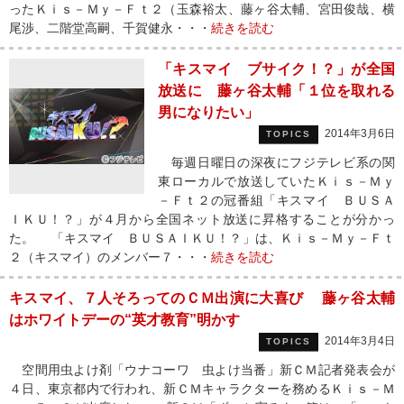
ったＫｉｓ－Ｍｙ－Ｆｔ２（玉森裕太、藤ヶ谷太輔、宮田俊哉、横
尾渉、二階堂高嗣、千賀健永・・・
続きを読む
「キスマイ ブサイク！？」が全国
放送に 藤ヶ谷太輔「１位を取れる
男になりたい」
2014年3月6日
TOPICS
毎週日曜日の深夜にフジテレビ系の関
東ローカルで放送していたＫｉｓ－Ｍｙ
－Ｆｔ２の冠番組「キスマイ ＢＵＳＡ
ＩＫＵ！？」が４月から全国ネット放送に昇格することが分かっ
た。 「キスマイ ＢＵＳＡＩＫＵ！？」は、Ｋｉｓ－Ｍｙ－Ｆｔ
２（キスマイ）のメンバー７・・・
続きを読む
キスマイ、７人そろってのＣＭ出演に大喜び 藤ヶ谷太輔
はホワイトデーの“英才教育”明かす
2014年3月4日
TOPICS
空間用虫よけ剤「ウナコーワ 虫よけ当番」新ＣＭ記者発表会が
４日、東京都内で行われ、新ＣＭキャラクターを務めるＫｉｓ－Ｍ