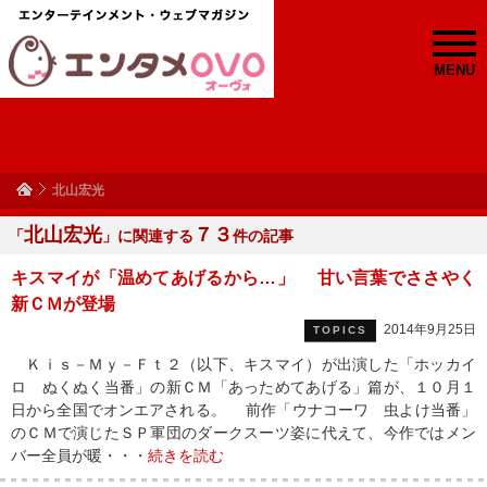
MENU
北山宏光
北山宏光
７３
「
」に関連する
件の記事
キスマイが「温めてあげるから…」 甘い言葉でささやく
新ＣＭが登場
2014年9月25日
TOPICS
Ｋｉｓ－Ｍｙ－Ｆｔ２（以下、キスマイ）が出演した「ホッカイ
ロ ぬくぬく当番」の新ＣＭ「あっためてあげる」篇が、１０月１
日から全国でオンエアされる。 前作「ウナコーワ 虫よけ当番」
のＣＭで演じたＳＰ軍団のダークスーツ姿に代えて、今作ではメン
バー全員が暖・・・
続きを読む