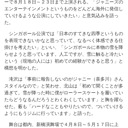
ーで８月１８日～２３日まで上演される。「ジャニーズの
エンターテインメントというものをどんどん海外に発信し
ていけるような公演にしていきたい」と意気込みを語っ
た。
シンガポール公演では「日本のすてきな四季というもの
を表現できないかなと思っていて、なるべく体感できる仕
掛けを考えたい」といい、「シンガポールに本物の雪を降
らせようと思っています。人工ですが、雪に触ると冷たい
という（現地の人には）初めての経験ができると思う」と
構想を明かした。
滝沢は「事前に報告しないのがジャニー（喜多川）さん
スタイルなので」と笑わせ、北山は「初めて聞くことが多
過ぎて。雪が降った時に僕がローラースケートを履いてい
たらどうなるんだろうとわくわくしています」と胸を躍ら
せた。薮も「ハードなこともやりたいので、ついていける
ようにもうジムに行っています」と語った。
舞台は都内、新橋演舞場で４月８日～５月１７日に上