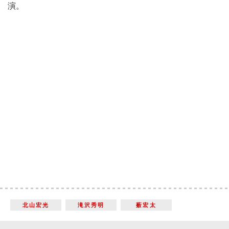
演。
北山宏光
滝沢秀明
薮宏太