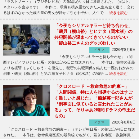
「ラストノート」（フジテレビ系）の第5話が、6日に放送された。（※以下、
ネタバレを含みます） 本作は、環境も積み重ねてきた人生も全く違う、交わ
るはずのなかった歳の差の男女が静かに引かれ合い、人生で …
続きを読む
「今夜もシリアルキラーと待ち合わせ」
「磯貝（横山裕）とヒナタ（関水渚）の
共犯関係が深まってきているのがいい」
「縦山裕二さんのグッズ欲しい」
2026年8月6日
ドラマ
「今夜もシリアルキラーと待ち合わせ」（関
西テレビ／フジテレビ系）の第6話が5日に放送された。 本作は、警察の正義
よりも復讐（ふくしゅう）を優先し、秘密の共犯関係を結んだ一匹おおかみの
刑事・磯貝（横山裕）と第六感女子ヒナタ（関水渚）の物語 …
続きを読む
「クロスロード ～救命救急の約束～」
「人間関係、特に人を指導するのはすご
く難しいと感じた」「船越英一郎さんが
『刑事面に似ていると言われたことがあ
る』って、そりゃあ2時間ドラマの帝王だ
もの」
2026年8月6日
ドラマ
「クロスロード ～救命救急の約束～」（テレビ朝日系）の第5話が4日に放送
された。 本作は、救命救急医療の最前線でもがく、若き救命医・救急隊員・