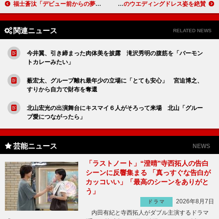
福士蒼汰「デビュー前からの夢がかなった」 『ストロボ・エッジ』完成披露で笑顔
ＴＡＫＡＨＩＲＯ「キスさせていただきました」 ミランダ・カーのウエディングドレス姿を絶賛
関連ニュース
RELATED NEWS
今井翼、引き締まった肉体美を披露 滝沢秀明の腹筋を「バーモン
トカレーみたい」
薮宏太、グループ離れ最年少の立場に「とても安心」 宮迫博之、
すりから自力で財布を奪還
北山宏光の出演舞台にキスマイ６人がそろって来場 北山「グルー
プ愛につながったら」
芸能ニュース
NEWS
「ラストノート」“澄晴”寺西拓人の告白
シーンに反響集まる 「真っすぐな告白が
カッコいい」「最高のシーンをありがと
う」
2026年8月7日
ドラマ
内田有紀と寺西拓人がダブル主演するドラマ