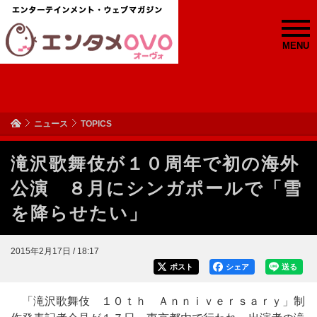
MENU
ニュース
TOPICS
滝沢歌舞伎が１０周年で初の海外
公演 ８月にシンガポールで「雪
を降らせたい」
2015年2月17日 / 18:17
ポスト
シェア
送る
「滝沢歌舞伎 １０ｔｈ Ａｎｎｉｖｅｒｓａｒｙ」制