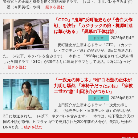
警察官らの正義と成長を描く本格医療ドラマ。（※以下、ネタバレを含みます）
遥（今田美桜）や桐 …
続きを読む
「GTO」“鬼塚”反町隆史らが「告白大作
戦」を決行 「カジサックの娘・梶原叶渚
は華がある」「黒幕の正体は誰」
2026年8月4日
ドラマ
反町隆史が主演するドラマ「GTO」（カンテ
レ・フジテレビ系）の第3話が、3日に放送され
た。（※以下、ネタバレを含みます） 本作は、1998年に放送されて人気を博
した学園ドラマ「GTO」が28年ぶりに連続ドラマとして復活。50代になった“
…
続きを読む
「一次元の挿し木」“唯”白石聖の正体が
判明し騒然 「車椅子だったよね」「宗教
二世の“悠”山田涼介がつらい」
2026年8月3日
ドラマ
山田涼介が主演するドラマ「一次元の挿し
木」（読売テレビ・日本テレビ系）の第5話が、
2日に放送された。（※以下、ネタバレを含みます） 本作は、松下龍之介氏の
同名小説が原作。ヒマラヤ山中で発掘された200年前の人骨が、失踪した妹の
DNAと完 …
続きを読む
more »