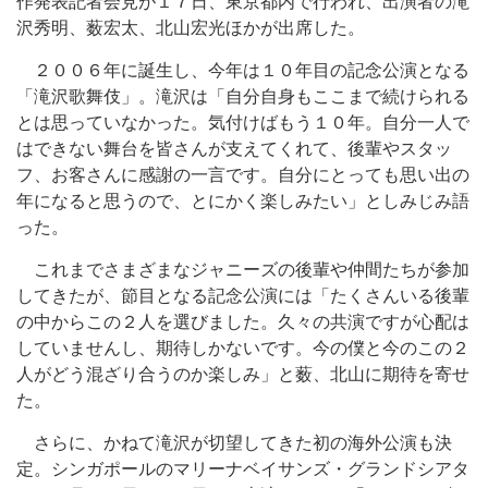
作発表記者会見が１７日、東京都内で行われ、出演者の滝
沢秀明、薮宏太、北山宏光ほかが出席した。
２００６年に誕生し、今年は１０年目の記念公演となる
「滝沢歌舞伎」。滝沢は「自分自身もここまで続けられる
とは思っていなかった。気付けばもう１０年。自分一人で
はできない舞台を皆さんが支えてくれて、後輩やスタッ
フ、お客さんに感謝の一言です。自分にとっても思い出の
年になると思うので、とにかく楽しみたい」としみじみ語
った。
これまでさまざまなジャニーズの後輩や仲間たちが参加
してきたが、節目となる記念公演には「たくさんいる後輩
の中からこの２人を選びました。久々の共演ですが心配は
していませんし、期待しかないです。今の僕と今のこの２
人がどう混ざり合うのか楽しみ」と薮、北山に期待を寄せ
た。
さらに、かねて滝沢が切望してきた初の海外公演も決
定。シンガポールのマリーナベイサンズ・グランドシアタ