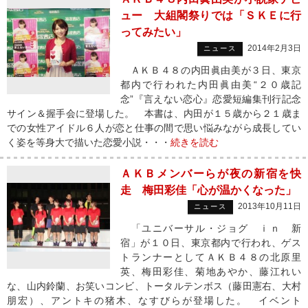
ュー 大組閣祭りでは「ＳＫＥに行
ってみたい」
2014年2月3日
ニュース
ＡＫＢ４８の内田眞由美が３日、東京
都内で行われた内田眞由美“２０歳記
念”『言えない恋心』恋愛短編集刊行記念
サイン＆握手会に登場した。 本書は、内田が１５歳から２１歳ま
での女性アイドル６人が恋と仕事の間で思い悩みながら成長してい
く姿を等身大で描いた恋愛小説・・・
続きを読む
ＡＫＢメンバーらが夜の新宿を快
走 梅田彩佳「心が温かくなった」
2013年10月11日
ニュース
「ユニバーサル・ジョグ ｉｎ 新
宿」が１０日、東京都内で行われ、ゲス
トランナーとしてＡＫＢ４８の北原里
英、梅田彩佳、菊地あやか、藤江れい
な、山内鈴蘭、お笑いコンビ、トータルテンボス（藤田憲右、大村
朋宏）、アントキの猪木、なすびらが登場した。 イベント