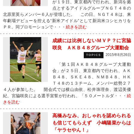
が１９日、東京都内で行われ、新潟を拠
点とするアイドルグループＮＧＴ４８の
北原里英らメンバー６人が登壇した。 この日、ＮＧＴ４８は、来
年劇場デビューを控える“新米アイドル”として新潟米コシヒカリを
ＰＲ。同プロモーションで・・・
続きを読む
成績には比例しないＭＶＰ？に宮脇
咲良 ＡＫＢ４８グループ大運動会
2015年8月26日
TOPICS
「第１回ＡＫＢ４８グループ大運動
会」が２５日、東京都内で行われ、ＡＫ
Ｂ４８、ＳＫＥ４８、ＮＭＢ４８、ＨＫ
Ｔ４８の１３チーム、メンバー総勢２７
４人が参加した。 開会式では横山由依、松井珠理奈、渡辺美優
紀、宮脇咲良による選手宣誓が行われ、「５０メートルダ・・・
続
きを読む
高橋みなみ、おしゃれを認められる
も信じてもらえず 小嶋陽菜からは
「ヤラセやん！」