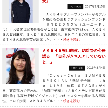
安」
2017年3月15日
TOPICS
ＡＫＢ４８グループメンバーがモデル
を務める公認ＥＣファッションブランド
「ＵＮＥＥＤＮＯＷ（ユーニードナ
ウ）」お披露目記者発表会が１５日、東京都内で行われ、ＡＫＢ４
８の渡辺麻友、ＳＫＥ４８の北川綾巴、ＨＫＴ４８の宮脇咲良、Ｎ
ＧＴ４８の北原里英が出席した。・・・
続きを読む
ＡＫＢ４８横山由依、総監督の心得
語る 「自分がきちんとしていない
と…」
2016年8月4日
TOPICS
『Ｃｏｃａ－Ｃｏｌａ ＳＵＭＭＥＲ
ＳＰＥＣＩＡＬ「熱闘甲子園」 ｔｈ
ｅ ＬＩＶＥ 体感 ＳＴＡＧＥ』が４
日、東京都内で行われ、「熱闘甲子園」（ＡＢＣとテレビ朝日が共
同制作する高校野球ダイジェスト）のキャスターを務める古田敦
也、ヒロド歩美、ＡＫＢ４８グル・・・
続きを読む