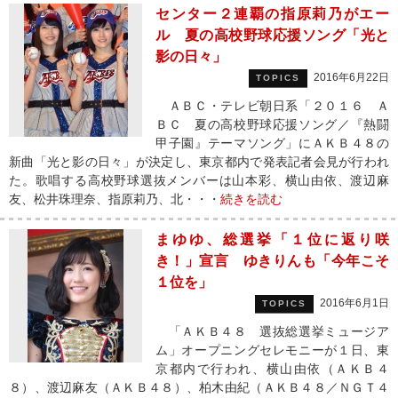
センター２連覇の指原莉乃がエー
ル 夏の高校野球応援ソング「光と
影の日々」
2016年6月22日
TOPICS
ＡＢＣ・テレビ朝日系「２０１６ Ａ
ＢＣ 夏の高校野球応援ソング／『熱闘
甲子園』テーマソング」にＡＫＢ４８の
新曲「光と影の日々」が決定し、東京都内で発表記者会見が行われ
た。歌唱する高校野球選抜メンバーは山本彩、横山由依、渡辺麻
友、松井珠理奈、指原莉乃、北・・・
続きを読む
まゆゆ、総選挙「１位に返り咲
き！」宣言 ゆきりんも「今年こそ
１位を」
2016年6月1日
TOPICS
「ＡＫＢ４８ 選抜総選挙ミュージア
ム」オープニングセレモニーが１日、東
京都内で行われ、横山由依（ＡＫＢ４
８）、渡辺麻友（ＡＫＢ４８）、柏木由紀（ＡＫＢ４８／ＮＧＴ４