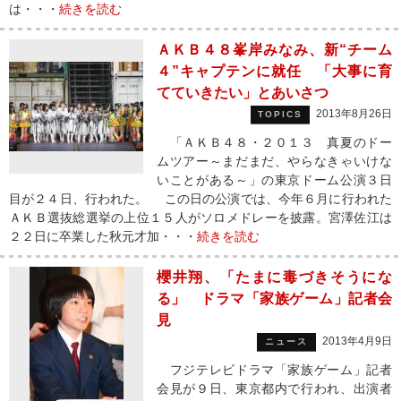
は・・・
続きを読む
ＡＫＢ４８峯岸みなみ、新“チーム
４”キャプテンに就任 「大事に育
てていきたい」とあいさつ
2013年8月26日
TOPICS
「ＡＫＢ４８・２０１３ 真夏のドー
ムツアー～まだまだ、やらなきゃいけな
いことがある～」の東京ドーム公演３日
目が２４日、行われた。 この日の公演では、今年６月に行われた
ＡＫＢ選抜総選挙の上位１５人がソロメドレーを披露。宮澤佐江は
２２日に卒業した秋元才加・・・
続きを読む
櫻井翔、「たまに毒づきそうにな
る」 ドラマ「家族ゲーム」記者会
見
2013年4月9日
ニュース
フジテレビドラマ「家族ゲーム」記者
会見が９日、東京都内で行われ、出演者