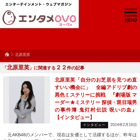
MENU
北原里英
北原里英
２２
「
」に関連する
件の記事
北原里英「自分のお芝居を見つめ直
すいい機会に」 全編アドリブ劇の
異色ミステリーに挑戦 『劇場版 マ
ーダー★ミステリー 探偵・斑目瑞男
の事件簿 鬼灯村伝説 呪いの血』
【インタビュー】
2024年2月16日
インタビュー
元AKB48のメンバーで、現在は女優として活躍するほか、昨年は