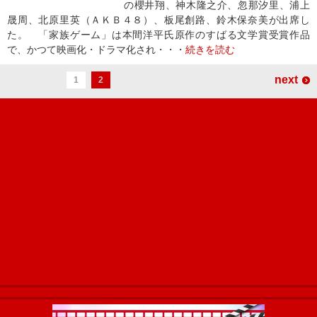
の櫻井翔、神木隆之介、忽那汐里、浦上
晟周、北原里英（ＡＫＢ４８）、板尾創路、鈴木保奈美が出席し
た。 「家族ゲーム」は本間洋平氏原作のすばる文学賞受賞作品
で、かつて映画化・ドラマ化され・・・
続きを読む
next
1
2