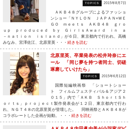
2015年8月7日
TOPICS
ＡＫＢ４８グループによるファッショ
ンショー「ＮＹＬＯＮ ＪＡＰＡＮ×ＷＥ
ＧＯ ｍｅｅｔｓ ＡＫＢ４８ ｇｒｏ
ｕｐ ｐｒｏｄｕｃｅｄ ｂｙ ＧｉｒｌｓＡｗａｒｄ ｉｎ ａ
－ｎａｔｉｏｎ ｉｓｌａｎｄ」が６日、東京都内で行われ、高橋
みなみ、宮澤佐江、北原里英・・・
続きを読む
北原里英、卒業発表の松井玲奈にエ
ール 「同じ夢を持つ者同士、切磋
琢磨していけたら」
2015年6月12日
TOPICS
国際短編映画祭 「ショートショー
ト フィルムフェスティバル＆アジア２
０１５」内で「ＡＫＢ ＳｈｏｒｔＳｈ
ｏｒｔｓ」ｐｒｏｊｅｃｔ製作発表会が１２日、東京都内で行わ
れ、ＮＧＴ４８の北原里英が登壇した。 同映画祭とＡＫＢ４８が
コラボレートした企画が始動。・・・
続きを読む
ＡＫＢ４８内田眞由美が小説家デビ