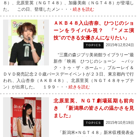
８）、北原里英（ＮＧＴ４８）、加藤美南（ＮＧＴ４８）が登場し
た。 この日、登壇したメン・・・
続きを読む
ＡＫＢ４８入山杏奈、ひつじのショ
ーンをライバル視？ 「“メエ演
技”のできる女優さんになりたい」
2015年12月24日
TOPICS
“三鷹の森ジブリ美術館ライブラリー”最
新作「映画 ひつじのショーン ～バッ
ク・トゥ・ザ・ホーム～」ブルーレイ＆
ＤＶＤ発売記念２０歳バースデーイベントが２３日、東京都内で行
われ、入山杏奈（ＡＫＢ４８）、北原里英（ＮＧＴ４８キャプテ
ン）が出席した。 １９９・・・
続きを読む
北原里英、ＮＧＴ劇場延期も前向
き 「新潟県の皆さんの温かさを見
ました」
2015年10月19日
TOPICS
「新潟米×ＮＧＴ４８」新米収穫発表会