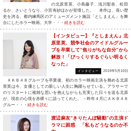
の北原里英、小島藤子、浅川梨奈、松田
るか、さいとうなり、小宮有紗ほかが登壇した。 本作は、長い歴
史を誇る、都内練馬区のアミューズメント施設「としまえん」を舞
台にしたホラー映画。大学・・・
続きを読む
【インタビュー】『としまえん』北
原里英、競争社会のアイドルグルー
プを卒業して“焦りがちな自分”から
解放！「びっくりするぐらい明るく
なった」
2019年5月10日
インタビュー
ＡＫＢ４８グループを卒業後、初のホラー映画主演を務める北原
里英は今、女優としての新しい人生に胸躍らせている。アラサーで
のリスタートに複雑な思いを抱えながらも充実した日々を送る北原
が、現在の心境を赤裸々に語ってくれた。 －昨年４月にＡＫＢ４８
グルー・・・
続きを読む
渡辺麻友“きりたんぽ騒動”の主演ド
ラマに困惑 「私もどうなるのか不