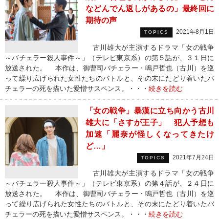
などんでん返しがあるの」最終回に
期待の声
2021年8月1日
TOPICS
古川雄大が主演するドラマ「女の戦争
～バチェラー殺人事件～」（テレビ東京系）の第５話が、３１日に
放送された。 本作は、御曹司バチェラー・鳴戸哲也（古川）を巡
って繰り広げられた女性たちのバトルと、その末にたどり着いたバ
チェラーの死を描いた愛憎サスペンス。・・・
続きを読む
「女の戦争」暴漢に立ち向かう古川
雄大に「さすが王子」 犯人予想も
加速「麗奈が怪しくなってきたけ
ど…」
2021年7月24日
TOPICS
古川雄大が主演するドラマ「女の戦争
～バチェラー殺人事件～」（テレビ東京系）の第４話が、２４日に
放送された。 本作は、御曹司バチェラー・鳴戸哲也（古川）を巡
って繰り広げられた女性たちのバトルと、その末にたどり着いたバ
チェラーの死を描いた愛憎サスペンス。・・・
続きを読む