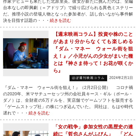
作家デビューも果たした北原里英。彼女が新たに挑んだのは、全編
台本なしの即興劇（＝アドリブ）で繰り広げられる異色ミステリー
だ。推理小説の登場人物となった参加者が、話し合いながら事件解
決を目指す話題の・・・
続きを読む
【週末映画コラム】投資や株のこと
があまり分からなくても楽しめる
『ダム・マネー ウォール街を狙
え！』／小児がんの少女がまいた種
とは『神さま待って！お花が咲くか
ら』
2024年2月1日
ほぼ週刊映画コラム
『ダム・マネー ウォール街を狙え！』（2月2日公開） コロナ禍
の2020年、米マサチューセッツ州の会社員キース・ギル（ポール・
ダノ）は、全財産の5万ドルを、実店舗でゲームソフトを販売する
「ゲームストップ社」の株につぎ込んでいた。 同社は、もはや時代
遅れで・・・
続きを読む
「女の戦争」参加女性の黒歴史の連
続に「哲也さんがふびん」 「どん