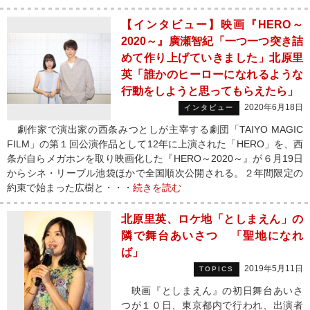
【インタビュー】映画『HERO～
2020～』廣瀬智紀「一つ一つ突き詰
めて作り上げていきました」北原里
英「誰かのヒーローになれるような
行動をしようと思ってもらえたら」
2020年6月18日
インタビュー
劇作家で演出家の西条みつとしが主宰する劇団「TAIYO MAGIC
FILM」の第１回公演作品として12年に上演された「HERO」を、西
条が自らメガホンを取り映画化した『HERO～2020～』が６月19日
からシネ・リーブル池袋ほかで全国順次公開される。２年間限定の
約束で始まった広樹と・・・
続きを読む
北原里英、ロケ地「としまえん」の
隣で舞台あいさつ 「聖地になれ
ば」
2019年5月11日
TOPICS
映画『としまえん』の初日舞台あいさ
つが１０日、東京都内で行われ、出演者