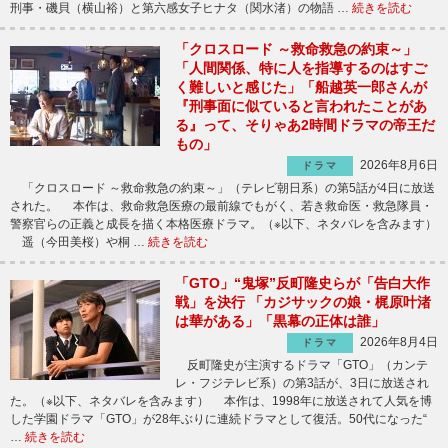
刑事・磯貝（横山裕）と第六感女子ヒナタ（関水渚）の物語 …
続きを読む
「クロスロード ～救命救急の約束～」
「人間関係、特に人を指導するのはすご
く難しいと感じた」「船越英一郎さんが
『刑事面に似ていると言われたことがあ
る』って、そりゃあ2時間ドラマの帝王だ
もの」
2026年8月6日
ドラマ
「クロスロード ～救命救急の約束～」（テレビ朝日系）の第5話が4日に放送
された。 本作は、救命救急医療の最前線でもがく、若き救命医・救急隊員・
警察官らの正義と成長を描く本格医療ドラマ。（※以下、ネタバレを含みます）
遥（今田美桜）や桐 …
続きを読む
「GTO」“鬼塚”反町隆史らが「告白大作
戦」を決行 「カジサックの娘・梶原叶渚
は華がある」「黒幕の正体は誰」
2026年8月4日
ドラマ
反町隆史が主演するドラマ「GTO」（カンテ
レ・フジテレビ系）の第3話が、3日に放送され
た。（※以下、ネタバレを含みます） 本作は、1998年に放送されて人気を博
した学園ドラマ「GTO」が28年ぶりに連続ドラマとして復活。50代になった“
…
続きを読む