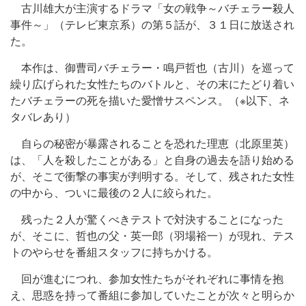
古川雄大が主演するドラマ「女の戦争～バチェラー殺人
事件～」（テレビ東京系）の第５話が、３１日に放送され
た。
本作は、御曹司バチェラー・鳴戸哲也（古川）を巡って
繰り広げられた女性たちのバトルと、その末にたどり着い
たバチェラーの死を描いた愛憎サスペンス。（※以下、ネ
タバレあり）
自らの秘密が暴露されることを恐れた理恵（北原里英）
は、「人を殺したことがある」と自身の過去を語り始める
が、そこで衝撃の事実が判明する。そして、残された女性
の中から、ついに最後の２人に絞られた。
残った２人が驚くべきテストで対決することになった
が、そこに、哲也の父・英一郎（羽場裕一）が現れ、テス
トのやらせを番組スタッフに持ちかける。
回が進むにつれ、参加女性たちがそれぞれに事情を抱
え、思惑を持って番組に参加していたことが次々と明らか