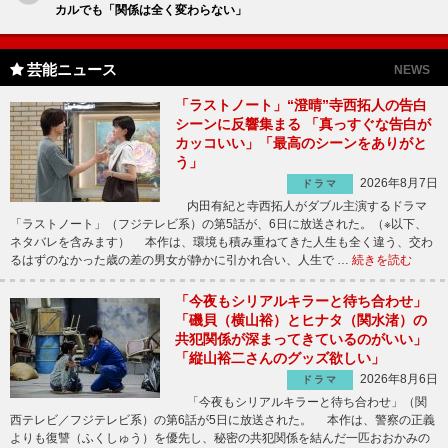
カルでも「関係は全く変わらない」
芸能ニュース
NEWS
「ラストノート」“澄晴”寺西拓人の告白
シーンに反響集まる 「真っすぐな告白が
カッコいい」「最高のシーンをありがと
う」
2026年8月7日
ドラマ
内田有紀と寺西拓人がダブル主演するドラマ
「ラストノート」（フジテレビ系）の第5話が、6日に放送された。（※以下、
ネタバレを含みます） 本作は、環境も積み重ねてきた人生も全く違う、交わ
るはずのなかった歳の差の男女が静かに引かれ合い、人生で …
続きを読む
「今夜もシリアルキラーと待ち合わせ」
「磯貝（横山裕）とヒナタ（関水渚）の
共犯関係が深まってきているのがいい」
「縦山裕二さんのグッズ欲しい」
2026年8月6日
ドラマ
「今夜もシリアルキラーと待ち合わせ」（関
西テレビ／フジテレビ系）の第6話が5日に放送された。 本作は、警察の正義
よりも復讐（ふくしゅう）を優先し、秘密の共犯関係を結んだ一匹おおかみの