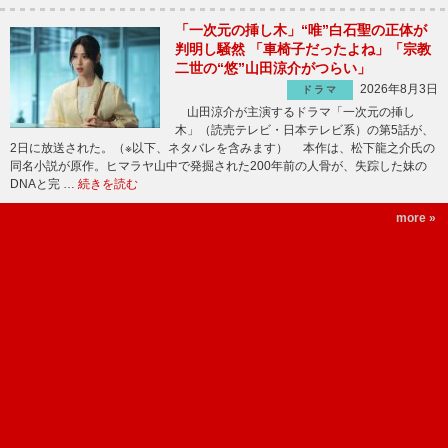
「一次元の挿し木」“唯”白石聖の正体が
判明し騒然 「車椅子だったよね」「宗教
二世の“悠”山田涼介がつらい」
2026年8月3日
ドラマ
山田涼介が主演するドラマ「一次元の挿し
木」（読売テレビ・日本テレビ系）の第5話が、
2日に放送された。（※以下、ネタバレを含みます） 本作は、松下龍之介氏の
同名小説が原作。ヒマラヤ山中で発掘された200年前の人骨が、失踪した妹の
DNAと完 …
続きを読む
more »