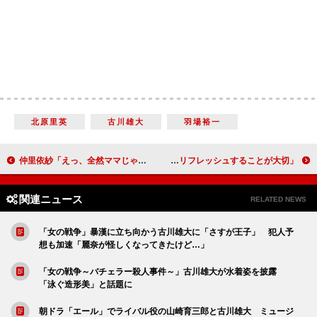
北原里英
古川雄大
羽場裕一
仲里依紗「えっ、全然ママじゃないじゃん！」 高校時代の制服姿を見た息子の反応を明かす
山下智久、炭酸コスメブランドの新広告に登場 「自然体でいるには、リフレッシュすることが大切」
関連ニュース
RELATED NEWS
「女の戦争」暴漢に立ち向かう古川雄大に「さすが王子」 犯人予
想も加速「麗奈が怪しくなってきたけど…」
「女の戦争～バチェラー殺人事件～」古川雄大が水着姿を披露
「泳ぐ造形美」と話題に
朝ドラ「エール」でライバル役の山崎育三郎と古川雄大 ミュージ