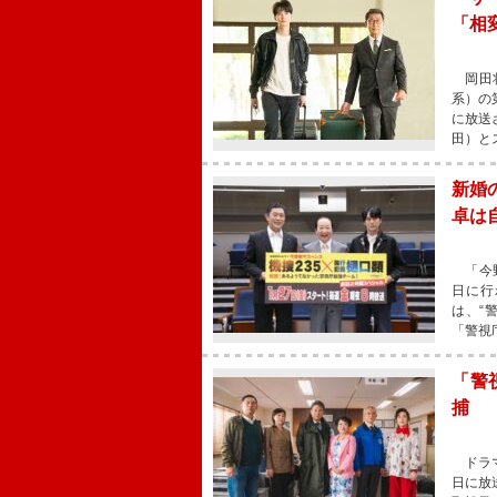
「相
岡田将
系）の
に放送
田）と
新婚
卓は
「今野
日に行
は、“
「警視
「警
捕 
ドラマ
日に放