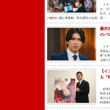
ドラマ
が、1
礼子、
の解決に挑む考察劇。秋元康氏が企画・原・・
藤井
のパ
ドラマ
意気込
察”を
を繰り
【イ
も『
科学捜
科学を
系の人
科捜研