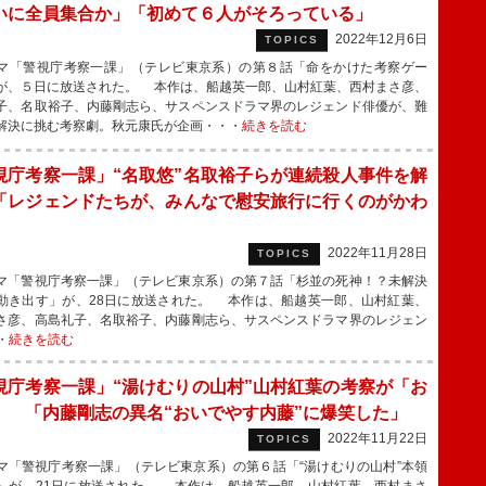
いに全員集合か」「初めて６人がそろっている」
2022年12月6日
TOPICS
「警視庁考察一課」（テレビ東京系）の第８話「命をかけた考察ゲー
が、５日に放送された。 本作は、船越英一郎、山村紅葉、西村まさ彦、
子、名取裕子、内藤剛志ら、サスペンスドラマ界のレジェンド俳優が、難
解決に挑む考察劇。秋元康氏が企画・・・
続きを読む
視庁考察一課」“名取悠”名取裕子らが連続殺人事件を解
「レジェンドたちが、みんなで慰安旅行に行くのがかわ
」
2022年11月28日
TOPICS
「警視庁考察一課」（テレビ東京系）の第７話「杉並の死神！？未解決
動き出す」が、28日に放送された。 本作は、船越英一郎、山村紅葉、
さ彦、高島礼子、名取裕子、内藤剛志ら、サスペンスドラマ界のレジェン
・
続きを読む
視庁考察一課」“湯けむりの山村”山村紅葉の考察が「お
」 「内藤剛志の異名“おいでやす内藤”に爆笑した」
2022年11月22日
TOPICS
「警視庁考察一課」（テレビ東京系）の第６話「“湯けむりの山村”本領