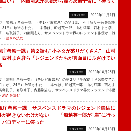
面白い」 内藤剛志が京都から帰る次週予告に「待って
た」
2022年11月1日
TOPICS
「警視庁考察一課」（テレビ東京系）の第３話「不可解な一家失踪事
、31日に放送された。 本作は、船越英一郎、山村紅葉、西村まさ彦、
子、名取裕子、内藤剛志ら、サスペンスドラマ界のレジェンド俳優が、難
・・
続きを読む
視庁考察一課」第２話も“小ネタが盛りだくさん” 山村
、西村まさ彦ら「レジェンドたちが真面目にふざけてい
高」
2022年10月25日
TOPICS
「警視庁考察一課」（テレビ東京系）の第２話「生配信！学習塾立てこ
件」が、24日に放送された。 本作は、船越英一郎、山村紅葉、西村ま
高島礼子、名取裕子、内藤剛志ら、サスペンスドラマ界のレジェンド俳優
・
続きを読む
視庁考察一課」サスペンスドラマのレジェンド集結に
件が起きないわけがない」 「船越英一郎が“崖”に行っ
、パロディーに笑った」
2022年10月18日
TOPICS