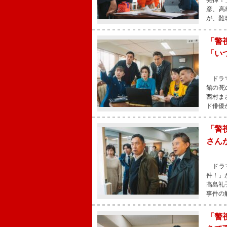
発揮！
彦、高
が、難
「警
「い
ドラマ
館の死
西村ま
ド俳優
「警
さん
ドラマ
件！」
高島礼
事件の
「警