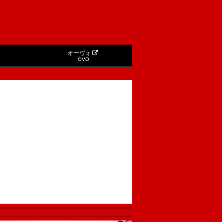
オーヴォ
OVO