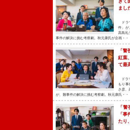
きて
まし
ドラマ
件」が
高島礼
事件の解決に挑む考察劇。秋元康氏が企画・・
「警
紅葉
て最
ドラマ
もり事
さ彦、
が、難事件の解決に挑む考察劇。秋元康氏・・
「警
「事
たり