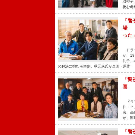
取裕子
挑む考
「警
場 
った
ドラマ
が、1
礼子、
の解決に挑む考察劇。秋元康氏が企画・原作・
「警
喜 
ドラマ
件！？
彦、高
が、難
「警