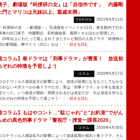
靖子、劇場版『科捜研の女』は「自信作です」 内藤剛
土門とマリコは兄妹以上、親戚未満」
2021年8月11日
TOPICS
科捜研の女 －劇場版－』完成報告イベントが11日、東京都内で行わ
演者の沢口靖子、内藤剛志、若村麻由美、風間トオルほかが登壇した。
、20年以上にわたって親しまれてきたテレビ朝日の人気ドラマ「科捜研の
初の劇場版。榊マリコ（沢口）をは・・・
続きを読む
能コラム】春ドラマは「刑事ドラマ」が豊富！ 放送前
れぞれの特徴を予習しよう
2020年5月17日
コラム
ロナウィルス感染拡大の影響により、放送が延期になるなどしてなかな
ろわない４月クールの春ドラマだが、実は「刑事ドラマ」が５本も放送さ
定だった。いつ放送が開始・再開されるかは未定だが、今は放送を待ちな
それぞれの特徴を予習して過ごそう・・・
続きを読む
能コラム】もはやコント…“駄じゃれ”と“お約束”でがん
らめの異色刑事ドラマ「警視庁・捜査一課長2020」
2020年4月30日
コラム
ロナウィルス感染拡大の影響によって放送延期が相次ぐ春ドラマ。そん