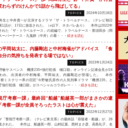
変わらずのけんかで1話から飛ばしてる」
2024年10月18日
TOPICS
生と中井貴一が主演するドラマ「ザ・トラベルナース」（テレビ朝日
第1話が、17日に放送された。（※以下、ネタバレあり） 本作は2022年
された「ザ・トラベルナース」の続編で、トラベルナース・那須田歩（岡
スーパーナース・九鬼静（中井）の看・・・
続きを読む
の平岡祐太に、内藤剛志と中村梅雀がアドバイス 「食
自分の気持ちを発表する場ではない」
2023年1月24日
TOPICS
敏サスペンス 機捜235×強行犯係 樋口顕」オンライン記者会見が24
われ、出演者の中村梅雀、平岡祐太、内藤剛志が登場した。 本作
警察ミステリー界の巨匠”今野敏氏原作の人気刑事ドラマ「機捜235」と
庁強行犯係 樋口顕」がスペシャルコラボレー・・・
続きを読む
視庁考察一課」最終回“船越”船越英一郎がまさかの逮
「考察一課が全員そろったラストは心が震えた」
2022年12月27日
TOPICS
「警視庁考察一課」（テレビ東京系）の最終話「容疑者・船越」が、26
送された。 本作は、船越英一郎、山村紅葉、西村まさ彦、高島礼子、名