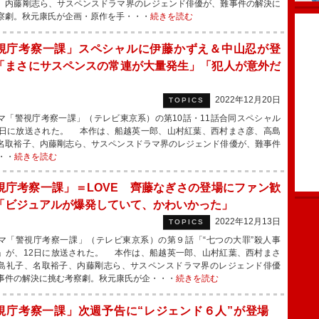
、内藤剛志ら、サスペンスドラマ界のレジェンド俳優が、難事件の解決に
察劇。秋元康氏が企画・原作を手・・・
続きを読む
視庁考察一課」スペシャルに伊藤かずえ＆中山忍が登
「まさにサスペンスの常連が大量発生」「犯人が意外だ
」
2022年12月20日
TOPICS
「警視庁考察一課」（テレビ東京系）の第10話・11話合同スペシャル
9日に放送された。 本作は、船越英一郎、山村紅葉、西村まさ彦、高島
名取裕子、内藤剛志ら、サスペンスドラマ界のレジェンド俳優が、難事件
・・
続きを読む
視庁考察一課」＝LOVE 齊藤なぎさの登場にファン歓
「ビジュアルが爆発していて、かわいかった」
2022年12月13日
TOPICS
「警視庁考察一課」（テレビ東京系）の第９話「“七つの大罪”殺人事
」が、12日に放送された。 本作は、船越英一郎、山村紅葉、西村まさ
島礼子、名取裕子、内藤剛志ら、サスペンスドラマ界のレジェンド俳優
事件の解決に挑む考察劇。秋元康氏が企・・・
続きを読む
視庁考察一課」次週予告に“レジェンド６人”が登場