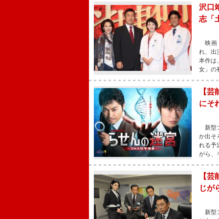
沢口
志「
映画『
れ、出
本作は
女」の
【芸
にそ
新型コ
か出そ
れる予
がら、
【芸
じが
新型コ