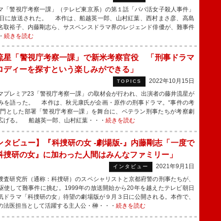
「警視庁考察一課」（テレビ東京系）の第１話「パパ活女子殺人事件」
7日に放送された。 本作は、船越英一郎、山村紅葉、西村まさ彦、高島
名取裕子、内藤剛志ら、サスペンスドラマ界のレジェンド俳優が、難事件
・
続きを読む
流星「警視庁考察一課」で新米考察官役 「刑事ドラマ
ロディーを探すという楽しみができる」
2022年10月15日
TOPICS
プレミア23「警視庁考察一課」の取材会が行われ、出演者の藤井流星が
みを語った。 本作は、秋元康氏が企画・原作の刑事ドラマ。“事件の考
専門とした部署「警視庁考察一課」を舞台に、ベテラン刑事たちが考察劇
広げる。 船越英一郎、山村紅葉・・・
続きを読む
ンタビュー】『科捜研の女 -劇場版-』内藤剛志「一度で
科捜研の女』に加わった人間はみんなファミリー」
2021年9月1日
インタビュー
査研究所（通称：科捜研）のスペシャリストと京都府警の刑事たちが、
駆使して難事件に挑む。1999年の放送開始から20年を越えたテレビ朝日
気ドラマ「科捜研の女」待望の劇場版が９月３日に公開される。本作で、
の法医担当として活躍する主人公・榊・・・
続きを読む