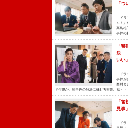
「つ
ドラマ
ム！」
高島礼
事件の
「警
決 
いい
ドラマ
事件が
西村ま
ド俳優が、難事件の解決に挑む考察劇。秋・・
「警
見事
ドラマ