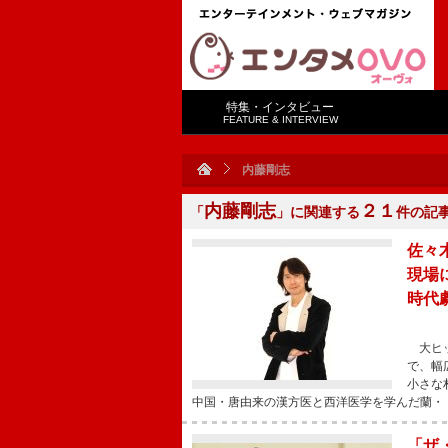
特集・インタビュー
FEATURE & INTERVIEW
内藤剛志
内藤剛志
２１
「
」に関連する
件の記
佐々
現場
時代
大ヒッ
で、幅
小さな
中国・唐由来の漢方医と西洋医学を学んだ蘭・
「ザ