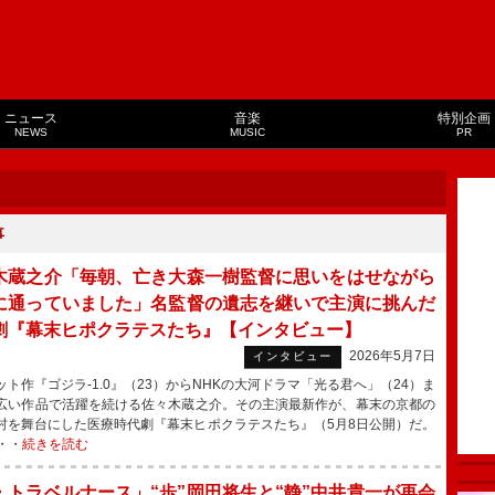
ニュース
音楽
特別企画
NEWS
MUSIC
PR
事
木蔵之介「毎朝、亡き大森一樹監督に思いをはせながら
に通っていました」名監督の遺志を継いで主演に挑んだ
劇『幕末ヒポクラテスたち』【インタビュー】
2026年5月7日
インタビュー
ト作『ゴジラ-1.0』（23）からNHKの大河ドラマ「光る君へ」（24）ま
広い作品で活躍を続ける佐々木蔵之介。その主演最新作が、幕末の京都の
村を舞台にした医療時代劇『幕末ヒポクラテスたち』（5月8日公開）だ。
・・
続きを読む
・トラベルナース」“歩”岡田将生と“静”中井貴一が再会