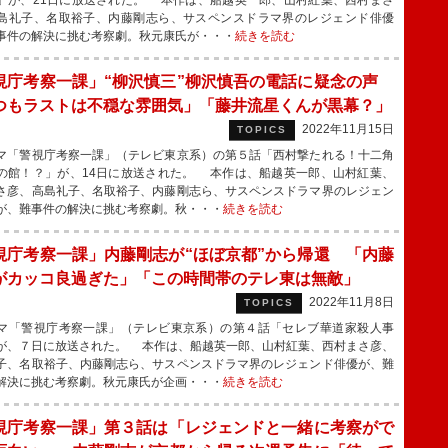
」が、21日に放送された。 本作は、船越英一郎、山村紅葉、西村まさ
島礼子、名取裕子、内藤剛志ら、サスペンスドラマ界のレジェンド俳優
事件の解決に挑む考察劇。秋元康氏が・・・
続きを読む
視庁考察一課」“柳沢慎三”柳沢慎吾の電話に疑念の声
つもラストは不穏な雰囲気」「藤井流星くんが黒幕？」
2022年11月15日
TOPICS
「警視庁考察一課」（テレビ東京系）の第５話「西村撃たれる！十二角
の館！？」が、14日に放送された。 本作は、船越英一郎、山村紅葉、
さ彦、高島礼子、名取裕子、内藤剛志ら、サスペンスドラマ界のレジェン
が、難事件の解決に挑む考察劇。秋・・・
続きを読む
視庁考察一課」内藤剛志が“ほぼ京都”から帰還 「内藤
がカッコ良過ぎた」「この時間帯のテレ東は無敵」
2022年11月8日
TOPICS
「警視庁考察一課」（テレビ東京系）の第４話「セレブ華道家殺人事
が、７日に放送された。 本作は、船越英一郎、山村紅葉、西村まさ彦、
子、名取裕子、内藤剛志ら、サスペンスドラマ界のレジェンド俳優が、難
解決に挑む考察劇。秋元康氏が企画・・・
続きを読む
視庁考察一課」第３話は「レジェンドと一緒に考察がで