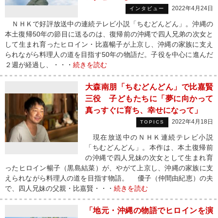
2022年4月24日
インタビュー
ＮＨＫで好評放送中の連続テレビ小説「ちむどんどん」。沖縄の
本土復帰50年の節目に送るのは、復帰前の沖縄で四人兄弟の次女と
して生まれ育ったヒロイン・比嘉暢子が上京し、沖縄の家族に支え
られながら料理人の道を目指す50年の物語だ。子役を中心に進んだ
２週が経過し、・・・
続きを読む
大森南朋「ちむどんどん」で比嘉賢
三役 子どもたちに「夢に向かって
真っすぐに育ち、幸せになって」
2022年4月18日
TOPICS
現在放送中のＮＨＫ連続テレビ小説
「ちむどんどん」。本作は、本土復帰前
の沖縄で四人兄妹の次女として生まれ育
ったヒロイン暢子（黒島結菜）が、やがて上京し、沖縄の家族に支
えられながら料理人の道を目指す物語。 優子（仲間由紀恵）の夫
で、四人兄妹の父親・比嘉賢・・・
続きを読む
「地元・沖縄の物語でヒロインを演