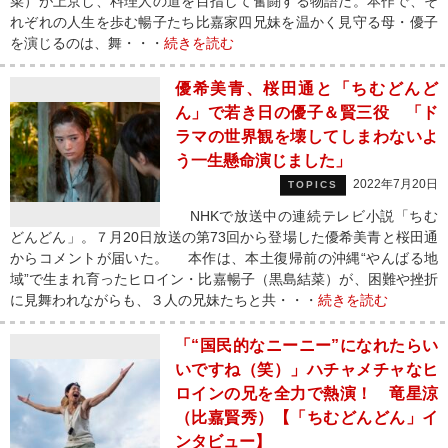
菜）が上京し、料理人の道を目指して奮闘する物語だ。本作で、そ
れぞれの人生を歩む暢子たち比嘉家四兄妹を温かく見守る母・優子
を演じるのは、舞・・・
続きを読む
優希美青、桜田通と「ちむどんど
ん」で若き日の優子＆賢三役 「ド
ラマの世界観を壊してしまわないよ
う一生懸命演じました」
2022年7月20日
TOPICS
NHKで放送中の連続テレビ小説「ちむ
どんどん」。７月20日放送の第73回から登場した優希美青と桜田通
からコメントが届いた。 本作は、本土復帰前の沖縄“やんばる地
域”で生まれ育ったヒロイン・比嘉暢子（黒島結菜）が、困難や挫折
に見舞われながらも、３人の兄妹たちと共・・・
続きを読む
「“国民的なニーニー”になれたらい
いですね（笑）」ハチャメチャなヒ
ロインの兄を全力で熱演！ 竜星涼
（比嘉賢秀）【「ちむどんどん」イ
ンタビュー】