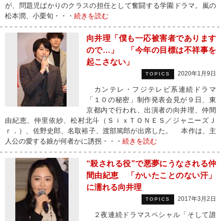
が、問題児ばかりのクラスの担任として奮闘する学園ドラマ。嵐の
松本潤、小栗旬・・・
続きを読む
向井理「僕も一応被害者であります
ので…」 「今年の目標は不祥事を
起こさない」
2020年1月9日
TOPICS
カンテレ・フジテレビ系連続ドラマ
「１０の秘密」制作発表会見が９日、東
京都内で行われ、出演者の向井理、仲間
由紀恵、仲里依紗、松村北斗（ＳｉｘＴＯＮＥＳ／ジャニーズＪ
ｒ．）、佐野史郎、名取裕子、渡部篤郎が出席した。 本作は、主
人公の愛する娘が何者かに誘拐・・・
続きを読む
“殺される役”で悪夢にうなされる仲
間由紀恵 「かいたことのない汗」
に濡れる向井理
2017年3月2日
TOPICS
２夜連続ドラマスペシャル「そして誰