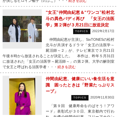
が演じるヒロイン暢子（のぶこ）・・・
続きを読む
“女王”仲間由紀恵＆“ワンコ”松村北
斗の異色バディ再び 「女王の法医
学」第２弾が３月21日に放送決定
2022年2月17日
TOPICS
仲間由紀恵が主演し、SixTONESの松村
北斗が共演するドラマ「女王の法医学～
屍活師～２」が、テレビ東京で３月21日
午後８時から放送されることが決定した。 本作は、昨年５月31日
に放送された「女王の法医学～屍活師～」の第２弾。大学の解剖室
で女王と呼ばれる法医学者・・・
続きを読む
仲間由紀恵、健康にいい食生活を意
識 困ったときは「野菜たっぷりス
ープ」
2020年11月30日
TOPICS
「第９回 健康寿命をのばそう！アワ
ード」表彰式が３０日、東京都内で行わ
れ、女優の仲間由紀恵、フリーアナウン