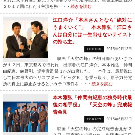
された大作舞台。森光子が昭和３６年の初演以来、単独主演記録の
２０１７回にわたり主演を務・・・
続きを読む
江口洋介「本木さんとなら“絶対に
うまくいく”」 本木雅弘「江口さ
んは自分には一生出せないテイスト
の持ち主」
2015年9月12日
TOPICS
映画『天空の蜂』の初日舞台あいさつ
が１２日、東京都内で行われ、出演者の江口洋介、本木雅弘、仲間
由紀恵、綾野剛、堤幸彦監督ほかが出席した。 本作は、最新鋭に
して日本最大のヘリコプター「ビッグＢ」を乗っ取り、原子力発電
所の真上に静止させるというテロ事件を・・・
続きを読む
本木雅弘「仲間由紀恵の独身時代最
後の相手役」 『天空の蜂』完成報
告会見
2015年6月22日
TOPICS
映画『天空の蜂』の完成報告会見が２