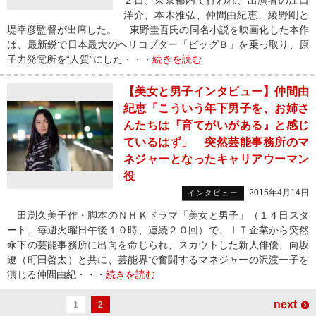
２日、東京都内で行われ、出演者の江口
洋介、本木雅弘、仲間由紀恵、綾野剛と
堤幸彦監督が出席した。 東野圭吾氏の同名小説を映画化した本作
は、最新鋭で日本最大のヘリコプター「ビッグＢ」を乗っ取り、原
子力発電所を“人質”にした・・・
続きを読む
【美女と男子インタビュー】仲間由
紀恵「こういう年下男子を、お姉さ
んたちは『育てがいがある』と感じ
ているはず」 突然芸能事務所のマ
ネジャーとなったキャリアウーマン
役
2015年4月14日
インタビュー
田渕久美子作・脚本のＮＨＫドラマ「美女と男子」（１４日スタ
ート、毎週火曜日午後１０時、連続２０回）で、ＩＴ企業から突然
傘下の芸能事務所に出向を命じられ、スカウトした新人俳優、向坂
遼（町田啓太）と共に、芸能界で奮闘するマネジャーの沢渡一子を
演じる仲間由紀・・・
続きを読む
next
1
2