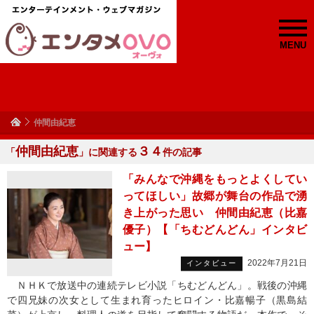
MENU
仲間由紀恵
仲間由紀恵
３４
「
」に関連する
件の記事
「みんなで沖縄をもっとよくしてい
ってほしい」故郷が舞台の作品で湧
き上がった思い 仲間由紀恵（比嘉
優子）【「ちむどんどん」インタビ
ュー】
2022年7月21日
インタビュー
ＮＨＫで放送中の連続テレビ小説「ちむどんどん」。戦後の沖縄
で四兄妹の次女として生まれ育ったヒロイン・比嘉暢子（黒島結