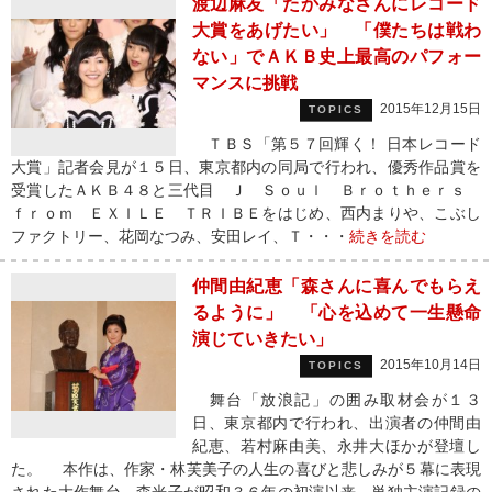
渡辺麻友「たかみなさんにレコード
大賞をあげたい」 「僕たちは戦わ
ない」でＡＫＢ史上最高のパフォー
マンスに挑戦
2015年12月15日
TOPICS
ＴＢＳ「第５７回輝く！ 日本レコード
大賞」記者会見が１５日、東京都内の同局で行われ、優秀作品賞を
受賞したＡＫＢ４８と三代目 Ｊ Ｓｏｕｌ Ｂｒｏｔｈｅｒｓ
ｆｒｏｍ ＥＸＩＬＥ ＴＲＩＢＥをはじめ、西内まりや、こぶし
ファクトリー、花岡なつみ、安田レイ、Ｔ・・・
続きを読む
仲間由紀恵「森さんに喜んでもらえ
るように」 「心を込めて一生懸命
演じていきたい」
2015年10月14日
TOPICS
舞台「放浪記」の囲み取材会が１３
日、東京都内で行われ、出演者の仲間由
紀恵、若村麻由美、永井大ほかが登壇し
た。 本作は、作家・林芙美子の人生の喜びと悲しみが５幕に表現