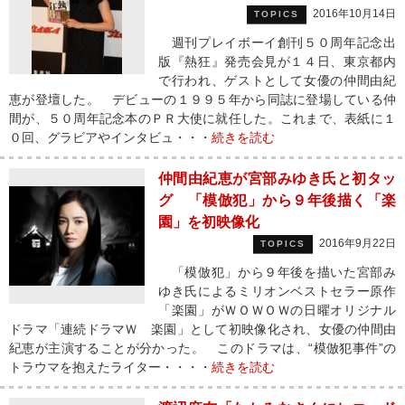
2016年10月14日
TOPICS
週刊プレイボーイ創刊５０周年記念出
版『熱狂』発売会見が１４日、東京都内
で行われ、ゲストとして女優の仲間由紀
恵が登壇した。 デビューの１９９５年から同誌に登場している仲
間が、５０周年記念本のＰＲ大使に就任した。これまで、表紙に１
０回、グラビアやインタビュ・・・
続きを読む
仲間由紀恵が宮部みゆき氏と初タッ
グ 「模倣犯」から９年後描く「楽
園」を初映像化
2016年9月22日
TOPICS
「模倣犯」から９年後を描いた宮部み
ゆき氏によるミリオンベストセラー原作
「楽園」がＷＯＷＯＷの日曜オリジナル
ドラマ「連続ドラマＷ 楽園」として初映像化され、女優の仲間由
紀恵が主演することが分かった。 このドラマは、“模倣犯事件”の
トラウマを抱えたライター・・・・
続きを読む