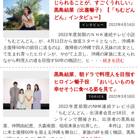
じられることが、すごくうれしい」
黒島結菜（比嘉暢子）【「ちむどん
どん」インタビュー】
2022年4月14日
インタビュー
2022年度前期のＮＨＫ連続テレビ小説
「ちむどんどん」が、4月11日から放送スタートとなった。沖縄本
土復帰50年の節目に送るのは、復帰前の沖縄で四人兄妹の次女とし
て生まれ育ったヒロインが、やがて上京し、沖縄の家族に支えられ
ながら料理人の道を目指す50年の物語だ。ヒ・・・
続きを読む
黒島結菜、朝ドラで料理人を目指す
ヒロイン暢子役 「おいしいものを
幸せそうに食べる姿を見て」
2022年3月18日
TOPICS
2022年度前期のNHK連続テレビ小説
「ちむどんどん」出演者会見が18日、オ
ンラインで開催され、出演者の黒島結
菜、仲間由紀恵、大森南朋、稲垣来泉が出席した。 本作は、22年
に本土復帰50年を迎える沖縄を舞台に、家族の絆を描く物語。黒島