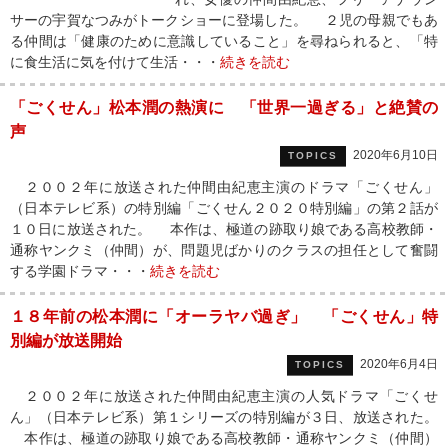
サーの宇賀なつみがトークショーに登場した。 ２児の母親でもあ
る仲間は「健康のために意識していること」を尋ねられると、「特
に食生活に気を付けて生活・・・
続きを読む
「ごくせん」松本潤の熱演に 「世界一過ぎる」と絶賛の
声
2020年6月10日
TOPICS
２００２年に放送された仲間由紀恵主演のドラマ「ごくせん」
（日本テレビ系）の特別編「ごくせん２０２０特別編」の第２話が
１０日に放送された。 本作は、極道の跡取り娘である高校教師・
通称ヤンクミ（仲間）が、問題児ばかりのクラスの担任として奮闘
する学園ドラマ・・・
続きを読む
１８年前の松本潤に「オーラヤバ過ぎ」 「ごくせん」特
別編が放送開始
2020年6月4日
TOPICS
２００２年に放送された仲間由紀恵主演の人気ドラマ「ごくせ
ん」（日本テレビ系）第１シリーズの特別編が３日、放送された。
本作は、極道の跡取り娘である高校教師・通称ヤンクミ（仲間）