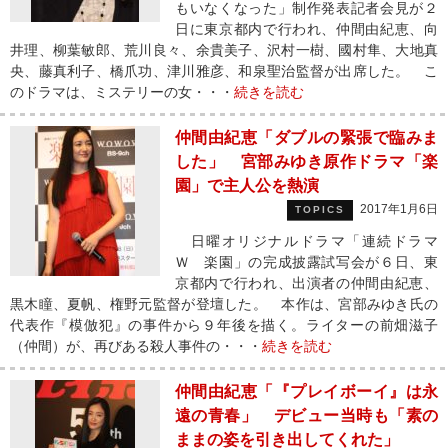
もいなくなった」制作発表記者会見が２
日に東京都内で行われ、仲間由紀恵、向
井理、柳葉敏郎、荒川良々、余貴美子、沢村一樹、國村隼、大地真
央、藤真利子、橋爪功、津川雅彦、和泉聖治監督が出席した。 こ
のドラマは、ミステリーの女・・・
続きを読む
仲間由紀恵「ダブルの緊張で臨みま
した」 宮部みゆき原作ドラマ「楽
園」で主人公を熱演
2017年1月6日
TOPICS
日曜オリジナルドラマ「連続ドラマ
Ｗ 楽園」の完成披露試写会が６日、東
京都内で行われ、出演者の仲間由紀恵、
黒木瞳、夏帆、権野元監督が登壇した。 本作は、宮部みゆき氏の
代表作『模倣犯』の事件から９年後を描く。ライターの前畑滋子
（仲間）が、再びある殺人事件の・・・
続きを読む
仲間由紀恵「『プレイボーイ』は永
遠の青春」 デビュー当時も「素の
ままの姿を引き出してくれた」