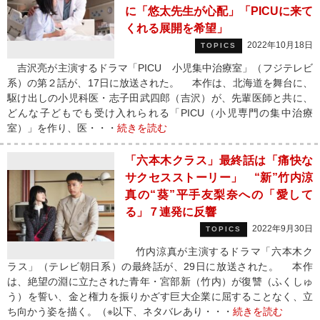
に「悠太先生が心配」「PICUに来て
くれる展開を希望」
2022年10月18日
TOPICS
吉沢亮が主演するドラマ「PICU 小児集中治療室」（フジテレビ
系）の第２話が、17日に放送された。 本作は、北海道を舞台に、
駆け出しの小児科医・志子田武四郎（吉沢）が、先輩医師と共に、
どんな子どもでも受け入れられる「PICU（小児専門の集中治療
室）」を作り、医・・・
続きを読む
「六本木クラス」最終話は「痛快な
サクセスストーリー」 “新”竹内涼
真の“葵”平手友梨奈への「愛して
る」７連発に反響
2022年9月30日
TOPICS
竹内涼真が主演するドラマ「六本木ク
ラス」（テレビ朝日系）の最終話が、29日に放送された。 本作
は、絶望の淵に立たされた青年・宮部新（竹内）が復讐（ふくしゅ
う）を誓い、金と権力を振りかざす巨大企業に屈することなく、立
ち向かう姿を描く。（※以下、ネタバレあり・・・
続きを読む