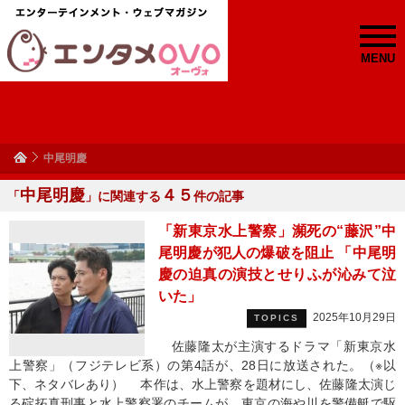
MENU
中尾明慶
中尾明慶
４５
「
」に関連する
件の記事
「新東京水上警察」瀕死の“藤沢”中
尾明慶が犯人の爆破を阻止 「中尾明
慶の迫真の演技とせりふが沁みて泣
いた」
2025年10月29日
TOPICS
佐藤隆太が主演するドラマ「新東京水
上警察」（フジテレビ系）の第4話が、28日に放送された。（※以
下、ネタバレあり） 本作は、水上警察を題材にし、佐藤隆太演じ
る碇拓真刑事と水上警察署のチームが、東京の海や川を警備艇で駆