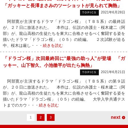
「ガッキーと長澤まさみのツーショットが見られて胸熱」
2021年6月28日
TOPICS
阿部寛が主演するドラマ「ドラゴン桜」（ＴＢＳ系）の最終話
が、２７日に放送された。 本作は、伝説の弁護士・桜木建二（阿
部）が、龍山高校の生徒たちを東大に合格させるべく奮闘する姿を
描いたドラマ「ドラゴン桜」（０５）の続編。 ２次試験が迫る
中、桜木は厳し・・・
続きを読む
「ドラゴン桜」次回最終回に“最強の助っ人”が登場 「ガ
ッキー、山下智久、小池徹平が出たら胸熱」
2021年6月21日
TOPICS
阿部寛が主演するドラマ「ドラゴン桜」（ＴＢＳ系）の第９話
が、２０日に放送された。 本作は、伝説の弁護士・桜木建二（阿
部）が、龍山高校の生徒たちを東大に合格させるべく奮闘する姿を
描いたドラマ「ドラゴン桜」（０５）の続編。 大学入学共通テス
トまでのカウ・・・
続きを読む
next
1
2
3