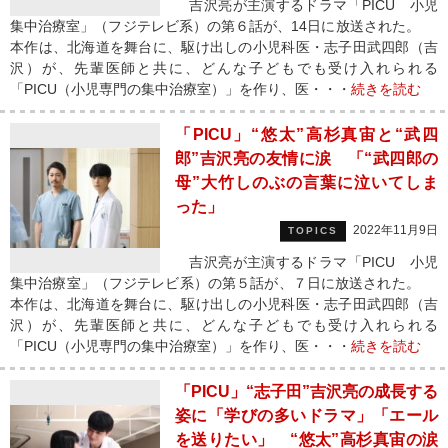
吉沢亮が主演するドラマ「PICU 小児
集中治療室」（フジテレビ系）の第６話が、14日に放送された。
本作は、北海道を舞台に、駆け出しの小児科医・志子田武四郎（吉
沢）が、先輩医師と共に、どんな子どもでも受け入れられる
「PICU（小児専門の集中治療室）」を作り、医・・・
続きを読む
「PICU」“悠太”高杉真宙と“武四
郎”吉沢亮の友情に涙 「“武四郎の
母”大竹しのぶの言葉に泣いてしま
った」
2022年11月9日
TOPICS
吉沢亮が主演するドラマ「PICU 小児
集中治療室」（フジテレビ系）の第５話が、７日に放送された。
本作は、北海道を舞台に、駆け出しの小児科医・志子田武四郎（吉
沢）が、先輩医師と共に、どんな子どもでも受け入れられる
「PICU（小児専門の集中治療室）」を作り、医・・・
続きを読む
「PICU」“志子田”吉沢亮の成長する
姿に「学びの多いドラマ」「エール
を送りたい」 “悠太”高杉真宙の涙