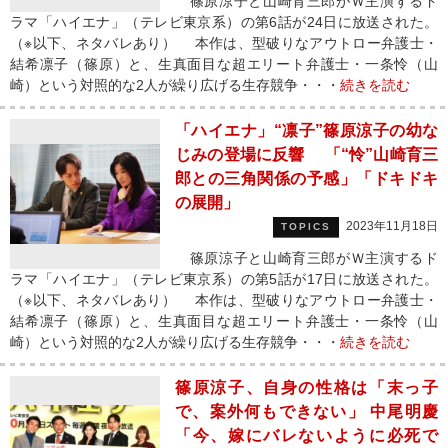
篠原涼子と山崎育三郎がＷ主演するド
ラマ「ハイエナ」（テレビ東京系）の第6話が24日に放送された。
（※以下、ネタバレあり） 本作は、型破りなアウトロー弁護士・
結希凛子（篠原）と、生真面目な超エリート弁護士・一条怜（山
崎）という対照的な2人が繰り広げる生存競争・・・
続きを読む
「ハイエナ」“凛子”篠原涼子の幼な
じみの登場に反響 「“怜”山崎育三
郎との三角関係の予感」「ドキドキ
の展開」
2023年11月18日
TOPICS
篠原涼子と山崎育三郎がＷ主演するド
ラマ「ハイエナ」（テレビ東京系）の第5話が17日に放送された。
（※以下、ネタバレあり） 本作は、型破りなアウトロー弁護士・
結希凛子（篠原）と、生真面目な超エリート弁護士・一条怜（山
崎）という対照的な2人が繰り広げる生存競争・・・
続きを読む
篠原涼子、自身の性格は「末っ子
で、案外何もできない」 中尾明慶
「今、嫁にバレないように必死で