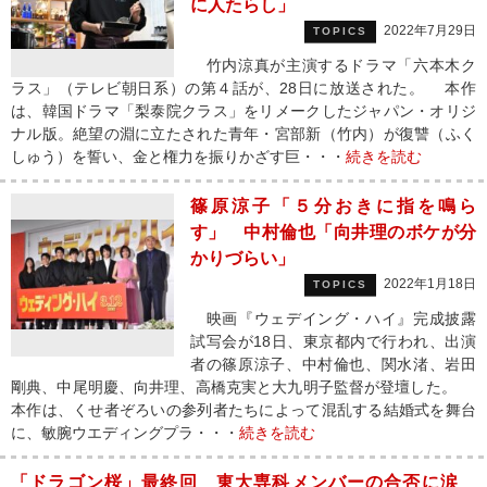
に人たらし」
2022年7月29日
TOPICS
竹内涼真が主演するドラマ「六本木ク
ラス」（テレビ朝日系）の第４話が、28日に放送された。 本作
は、韓国ドラマ「梨泰院クラス」をリメークしたジャパン・オリジ
ナル版。絶望の淵に立たされた青年・宮部新（竹内）が復讐（ふく
しゅう）を誓い、金と権力を振りかざす巨・・・
続きを読む
篠原涼子「５分おきに指を鳴ら
す」 中村倫也「向井理のボケが分
かりづらい」
2022年1月18日
TOPICS
映画『ウェデイング・ハイ』完成披露
試写会が18日、東京都内で行われ、出演
者の篠原涼子、中村倫也、関水渚、岩田
剛典、中尾明慶、向井理、高橋克実と大九明子監督が登壇した。
本作は、くせ者ぞろいの参列者たちによって混乱する結婚式を舞台
に、敏腕ウエディングプラ・・・
続きを読む
「ドラゴン桜」最終回 東大専科メンバーの合否に涙