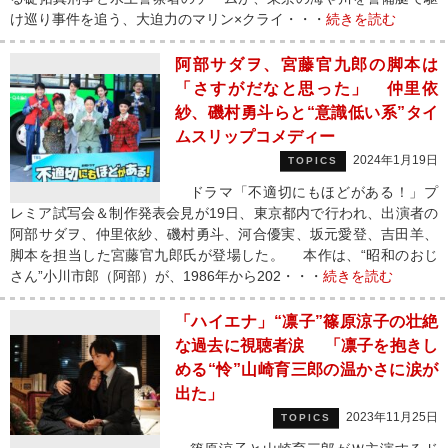
け巡り事件を追う、大迫力のマリン×クライ・・・
続きを読む
阿部サダヲ、宮藤官九郎の脚本は
「さすがだなと思った」 仲里依
紗、磯村勇斗らと“意識低い系”タイ
ムスリップコメディー
2024年1月19日
TOPICS
ドラマ「不適切にもほどがある！」プ
レミア試写会＆制作発表会見が19日、東京都内で行われ、出演者の
阿部サダヲ、仲里依紗、磯村勇斗、河合優実、坂元愛登、吉田羊、
脚本を担当した宮藤官九郎氏が登場した。 本作は、“昭和のおじ
さん”小川市郎（阿部）が、1986年から202・・・
続きを読む
「ハイエナ」“凛子”篠原涼子の壮絶
な過去に視聴者涙 「凛子を抱きし
める“怜”山崎育三郎の温かさに涙が
出た」
2023年11月25日
TOPICS