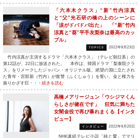
「六本木クラス」“新”竹内涼真
と“父”光石研の橋の上のシーンに
「涙がドバドバ出た」 「“新”竹内
涼真と“葵”平手友梨奈は最高のカッ
プル」
2022年9月23日
TOPICS
竹内涼真が主演するドラマ「六本木クラス」（テレビ朝日系）の
第12話が、22日に放送された。 本作は、韓国ドラマ「梨泰院クラ
ス」をリメークしたジャパン・オリジナル版。絶望の淵に立たされ
た青年・宮部新（竹内）が復讐（ふくしゅう）を誓い、金と権力を
振りかざす巨・・・
続きを読む
高橋メアリージュン「ウシジマくん
らしさが健在です」 狂気に満ちた
女闇金役で再び暴れまくる【インタ
ビュー】
2022年9月20日
インタビュー
NHK連続テレビ小説「純と愛」でマリ