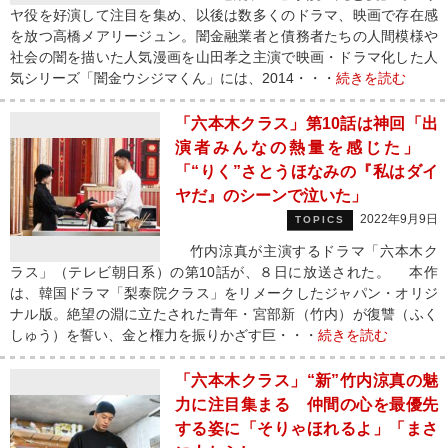
ヤ役を好演して注目を集め、以後は数多くのドラマ、映画で存在感
を放つ高橋メアリージュン。闇金融業者と債務者たちの人間模様や
社会の闇を描いた人気漫画を山田孝之主演で映画・ドラマ化した人
気シリーズ「闇金ウシジマくん」には、2014・・・
続きを読む
「六本木クラス」第10話は神回「出
演者みんなの熱量を感じた」
「“りく”さとうほなみの『私はダイ
ヤだ』のシーンで泣いた」
2022年9月9日
TOPICS
竹内涼真が主演するドラマ「六本木ク
ラス」（テレビ朝日系）の第10話が、８日に放送された。 本作
は、韓国ドラマ「梨泰院クラス」をリメークしたジャパン・オリジ
ナル版。絶望の淵に立たされた青年・宮部新（竹内）が復讐（ふく
しゅう）を誓い、金と権力を振りかざす巨・・・
続きを読む
「六本木クラス」“新”竹内涼真の魅
力に注目集まる 仲間の心を最優先
する姿に「そりゃほれるよ」「まさ