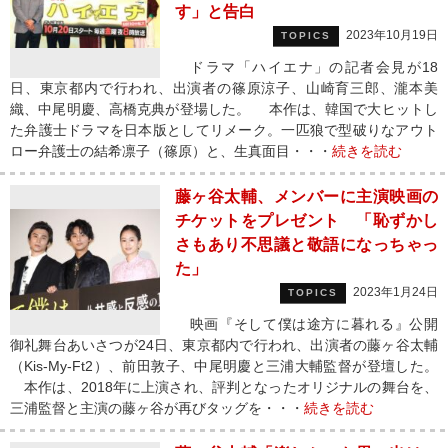
す」と告白
2023年10月19日
TOPICS
ドラマ「ハイエナ」の記者会見が18
日、東京都内で行われ、出演者の篠原涼子、山崎育三郎、瀧本美
織、中尾明慶、高橋克典が登場した。 本作は、韓国で大ヒットし
た弁護士ドラマを日本版としてリメーク。一匹狼で型破りなアウト
ロー弁護士の結希凛子（篠原）と、生真面目・・・
続きを読む
藤ヶ谷太輔、メンバーに主演映画の
チケットをプレゼント 「恥ずかし
さもあり不思議と敬語になっちゃっ
た」
2023年1月24日
TOPICS
映画『そして僕は途方に暮れる』公開
御礼舞台あいさつが24日、東京都内で行われ、出演者の藤ヶ谷太輔
（Kis-My-Ft2）、前田敦子、中尾明慶と三浦大輔監督が登壇した。
本作は、2018年に上演され、評判となったオリジナルの舞台を、
三浦監督と主演の藤ヶ谷が再びタッグを・・・
続きを読む