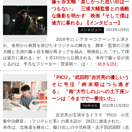
藤ヶ谷太輔「楽しかった思い出は一
つもない」 三浦大輔監督との過酷
な撮影を明かす 映画『そして僕は
途方に暮れる』【インタビュー】
2023年1月8日
インタビュー
2018年にシアターコクーンで上演さ
れ、各所から称賛を浴びたオリジナルの舞台を、脚本・監督の三浦
大輔と主演の藤ヶ谷太輔が再タッグを組み、映画化した『そして僕
は途方に暮れる』が、１月13日から公開される。本作で藤ヶ谷が演
じるのは、平凡なフリーター・菅原裕一。ほ・・・
続きを読む
「PICU」“武四郎”吉沢亮の優しいう
そに号泣「終末期はつら過ぎ
る」 “南”大竹しのぶへの土下座シ
ーンは「今までで一番泣いた」
2022年11月28日
TOPICS
吉沢亮が主演するドラマ「PICU 小児
集中治療室」（フジテレビ系）の第８話が、28日に放送された。
本作は、北海道を舞台に、駆け出しの小児科医・志子田武四郎（吉