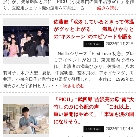
沢）が、先輩医師と共に「PICU（小児専門の集中治療室）」を作
り、医療用ジェット機の運用を可能にする・・・
続きを読む
佐藤健「恋をしているときって体温
がグッと上がる」 満島ひかりと
の“キスシーン”のエピソードを語る
2022年11月21日
TOPICS
Netflixシリーズ「First Love 初恋」プレ
ミアイベントが21日、東京都内で行わ
れ、出演者の満島ひかり、佐藤健、八木
莉可子、木戸大聖、夏帆、中尾明慶、荒木飛羽、アオイヤマダ、向
井理、小泉今日子と寒竹ゆり監督が登壇した。 本作は、1999年に
発売された宇多田ヒカル・・・
続きを読む
「PICU」“武四郎”吉沢亮の母“南”大
竹しのぶに心配の声 「これ以上、
重い展開はやめて」「来週も涙の回
になりそう」
2022年11月14日
TOPICS