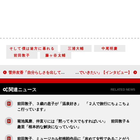
そして僕は途方に暮れる
三浦大輔
中尾明慶
前田敦子
藤ヶ谷太輔
菅井友香「自分らしさを出していけたら」 グループ卒業後、初舞台で沖田総司役【インタビュー】
古川雄大「新鮮な体験ができた１年」を経て「次に向かって一歩進んでいきたい」【インタビュー】
関連ニュース
RELATED NEWS
前田敦子、３歳の息子が「温泉好き」 「２人で旅行にちょこちょ
こ行っています」
菊池風磨、仲直りには「黙ってキスでもすればいい」 前田敦子＆
趣里「根本的な解決になっていない」
前田敦子、ミュージカル初挑戦作品に「改めて女性であることがう