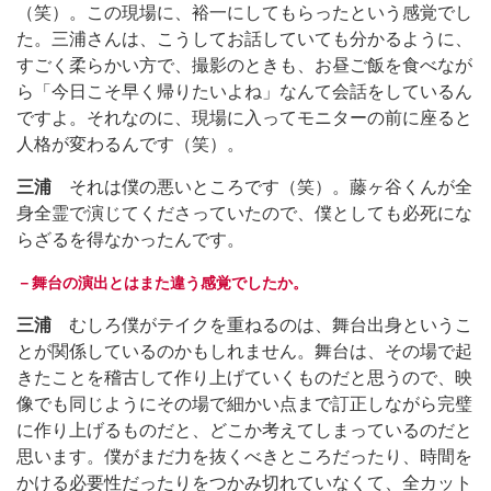
（笑）。この現場に、裕一にしてもらったという感覚でし
た。三浦さんは、こうしてお話していても分かるように、
すごく柔らかい方で、撮影のときも、お昼ご飯を食べなが
ら「今日こそ早く帰りたいよね」なんて会話をしているん
ですよ。それなのに、現場に入ってモニターの前に座ると
人格が変わるんです（笑）。
三浦
それは僕の悪いところです（笑）。藤ヶ谷くんが全
身全霊で演じてくださっていたので、僕としても必死にな
らざるを得なかったんです。
－舞台の演出とはまた違う感覚でしたか。
三浦
むしろ僕がテイクを重ねるのは、舞台出身というこ
とが関係しているのかもしれません。舞台は、その場で起
きたことを稽古して作り上げていくものだと思うので、映
像でも同じようにその場で細かい点まで訂正しながら完璧
に作り上げるものだと、どこか考えてしまっているのだと
思います。僕がまだ力を抜くべきところだったり、時間を
かける必要性だったりをつかみ切れていなくて、全カット