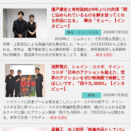
瀬戸康史と有村架純が9年ぶりの共演「閉
じ込められているものを解き放ってくれ
る作品になる」 舞台「キュー」【イン
タビュー】
2026年7月31日
舞台・ミュージカル
2019年に「ニムロッド」で芥川賞を受賞した
作家・上田岳弘による長編小説を舞台化した「キュー」が11月15日から上演さ
れる。本作は、瀬戸康史演じる心療内科医・立花徹と、有村架純演じる高校時
代の同級生・渡辺恭子の人生が交差することで、過去・ …
続きを読む
浅野寛介、シェイン・コスギ、ケイン・
コスギ「日本のアクションを超えた、世
界のアクションをぜひ映画館で体験して
ほしいです」『四十九-SEEK』【インタ
ビュー】
2026年7月30日
映画
ハリウッドに忍者ブームを巻き起こしたショー・コスギの息子で、ケイン・
コスギを兄に持つシェイン・コスギが長編初監督を務め、滅びたとされる忍者
をテーマに描いたアクション映画『四十九-SEEK』が、7月31日から公開され
る。本作で主演・プロデュ …
続きを読む
斎藤工、水上恒司「映像作品としてパン