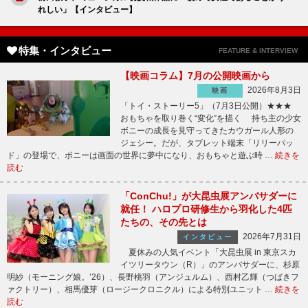
れしい」【インタビュー】
特集・インタビュー
FEATURE & INTERVIEW
【映画コラム】7月の公開映画から
2026年8月3日
映画
「トイ・ストーリー5」（7月3日公開）★★★
おもちゃを取り巻く“変化”を描く 持ち主の少女
ボニーの成長を見守ってきたカウガール人形の
ジェシー。だが、タブレット端末「リリーパッ
ド」の登場で、ボニーは画面の世界に夢中になり、おもちゃと遊ぶ時 …
続きを
読む
「ConChu!」が大昆虫展アンバサダーに
就任！ ハロプロ研修生から羽化した4匹
たちの、その先とは
2026年7月31日
インタビュー
夏休みの人気イベント「大昆虫展 in 東京スカ
イツリータウン（R）」のアンバサダーに、杉原
明紗（モーニング娘。’26）、長野桃羽（アンジュルム）、西村乙輝（つばきフ
ァクトリー）、相馬優芽（ロージークロニクル）による特別ユニット …
続きを
読む