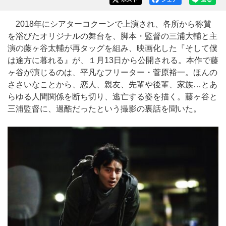
2018年にシアターコクーンで上演され、各所から称賛
を浴びたオリジナルの舞台を、脚本・監督の三浦大輔と主
演の藤ヶ谷太輔が再タッグを組み、映画化した『そして僕
は途方に暮れる』が、１月13日から公開される。本作で藤
ヶ谷が演じるのは、平凡なフリーター・菅原裕一。ほんの
ささいなことから、恋人、親友、先輩や後輩、家族…とあ
らゆる人間関係を断ち切り、逃亡する姿を描く。藤ヶ谷と
三浦監督に、過酷だったという撮影の裏話を聞いた。