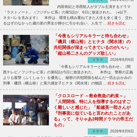
内田有紀と寺西拓人がダブル主演するドラマ
「ラストノート」（フジテレビ系）の第5話が、6日に放送された。（※以下、
ネタバレを含みます） 本作は、環境も積み重ねてきた人生も全く違う、交わ
るはずのなかった歳の差の男女が静かに引かれ合い、人生で …
続きを読む
「今夜もシリアルキラーと待ち合わせ」
「磯貝（横山裕）とヒナタ（関水渚）の
共犯関係が深まってきているのがいい」
「縦山裕二さんのグッズ欲しい」
2026年8月6日
ドラマ
「今夜もシリアルキラーと待ち合わせ」（関
西テレビ／フジテレビ系）の第6話が5日に放送された。 本作は、警察の正義
よりも復讐（ふくしゅう）を優先し、秘密の共犯関係を結んだ一匹おおかみの
刑事・磯貝（横山裕）と第六感女子ヒナタ（関水渚）の物語 …
続きを読む
「クロスロード ～救命救急の約束～」
「人間関係、特に人を指導するのはすご
く難しいと感じた」「船越英一郎さんが
『刑事面に似ていると言われたことがあ
る』って、そりゃあ2時間ドラマの帝王だ
もの」
2026年8月6日
ドラマ