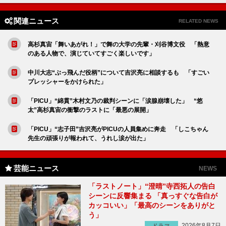
関連ニュース
RELATED NEWS
高杉真宙「舞いあがれ！」で舞の大学の先輩・刈谷博文役 「熱意
のある人物で、演じていてすごく楽しいです」
中川大志“ぶっ飛んだ役柄”について吉沢亮に相談するも 「すごい
プレッシャーをかけられた」
「PICU」“綿貫”木村文乃の裁判シーンに「涙腺崩壊した」 “悠
太”高杉真宙の衝撃のラストに「最悪の展開」
「PICU」“志子田”吉沢亮がPICUの人員集めに奔走 「しこちゃん
先生の頑張りが報われて、うれし涙が出た」
芸能ニュース
NEWS
「ラストノート」“澄晴”寺西拓人の告白
シーンに反響集まる 「真っすぐな告白が
カッコいい」「最高のシーンをありがと
う」
2026年8月7日
ドラマ