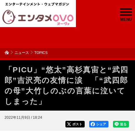
MENU
ニュース
TOPICS
「PICU」“悠太”高杉真宙と“武四
郎”吉沢亮の友情に涙 「“武四郎
の母”大竹しのぶの言葉に泣いて
しまった」
2022年11月9日 / 18:24
ポスト
シェア
送る