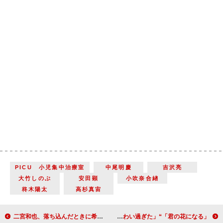
PICU 小児集中治療室
中尾明慶
吉沢亮
大竹しのぶ
安田顕
小吹奈合緖
柊木陽太
高杉真宙
二宮和也、落ち込んだときに希望をもらった言葉を明かす 「事務所の偉い人に『来年から忙しくなるぞ』と言われ続けた」
「君の花になる」“弾”高橋文哉と“あす花”本田翼のハグシーンに反響 「ダッシュしてハグを求める弾がかわい過ぎた」