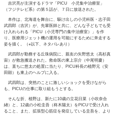
吉沢亮が主演するドラマ「PICU 小児集中治療室」
（フジテレビ系）の第５話が、７日に放送された。
本作は、北海道を舞台に、駆け出しの小児科医・志子田
武四郎（吉沢）が、先輩医師と共に、どんな子どもでも受
け入れられる「PICU（小児専門の集中治療室）」を作
り、医療用ジェット機の運用を可能にするために奔走する
姿を描く。（※以下、ネタバレあり）
武四郎が勤務する丘珠病院に、親友の矢野悠太（高杉真
宙）が救急搬送された。救命医の東上宗介（中尾明慶）
は、直ちに悠太の処置に当たり、PICU科長の植野元（安
田顕）も東上のヘルプに入る。
武四郎は、突然のことに激しいショックを受けながら
も、PICUの仕事に取り組もうとする。
そんな折、植野は、新たに10歳の立花日菜（小吹奈合
緖）と、12歳の小松圭吾（柊木陽太）をPICUで受け入れ
ること、また、拡張型心筋症を発症している圭吾を、より