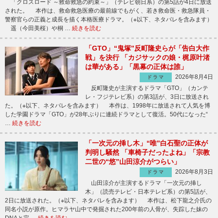
「クロスロード ～救命救急の約束～」（テレビ朝日系）の第5話が4日に放送
された。 本作は、救命救急医療の最前線でもがく、若き救命医・救急隊員・
警察官らの正義と成長を描く本格医療ドラマ。（※以下、ネタバレを含みます）
遥（今田美桜）や桐 …
続きを読む
「GTO」“鬼塚”反町隆史らが「告白大作
戦」を決行 「カジサックの娘・梶原叶渚
は華がある」「黒幕の正体は誰」
2026年8月4日
ドラマ
反町隆史が主演するドラマ「GTO」（カンテ
レ・フジテレビ系）の第3話が、3日に放送され
た。（※以下、ネタバレを含みます） 本作は、1998年に放送されて人気を博
した学園ドラマ「GTO」が28年ぶりに連続ドラマとして復活。50代になった“
…
続きを読む
「一次元の挿し木」“唯”白石聖の正体が
判明し騒然 「車椅子だったよね」「宗教
二世の“悠”山田涼介がつらい」
2026年8月3日
ドラマ
山田涼介が主演するドラマ「一次元の挿し
木」（読売テレビ・日本テレビ系）の第5話が、
2日に放送された。（※以下、ネタバレを含みます） 本作は、松下龍之介氏の
同名小説が原作。ヒマラヤ山中で発掘された200年前の人骨が、失踪した妹の