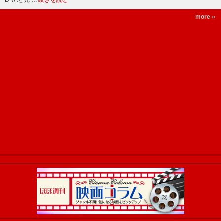
DNAと完 …
続きを読む
more »