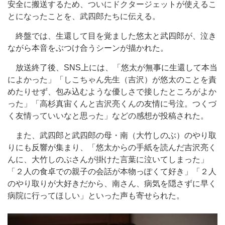
安全に搬送するため、ついにドクタージェットが使えるこ
とになったことを、武四郎たちに伝える。
終盤では、生還して目を覚ました悠太と武四郎が、泣き
ながら本音をぶつけ合うシーンが描かれた。
放送終了後、SNS上には、「悠太が無事に生還して本当
によかった」「しこちゃん先生（吉沢）が悠太のことを責
めたりせず、包み込むような優しさで接したところがよか
った」「高杉真宙くんと吉沢亮くんの友情に号泣。つくづ
く友情っていいなと思った」などの感想が投稿された。
また、武四郎と武四郎の母・南（大竹しのぶ）のやり取
りにも反響が集まり、「悠太からの手紙を読んだ吉沢亮く
んに、大竹しのぶさんが掛けた言葉に泣いてしまった」
「２人の食卓での親子の会話が本物っぽくて好き」「２人
のやり取りが大好きだから、南さん、病気を隠さずに早く
病院に行ってほしい」といった声も寄せられた。