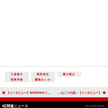
三浦透子
岡田将生
濱口竜介
西島秀俊
霧島れいか
【インタビュー】WOWOWオリジナルドラマ「グラップラー刃牙はＢＬではないかと考え続けた乙女の記録ッッ」松本穂香 挑戦となった腐女子役で「鍛えられた」
【インタビュー】舞台「近松心中物語」石橋静河が体現する「生きるエネルギーが爆発したような二つの恋」
関連ニュース
RELATED NEWS