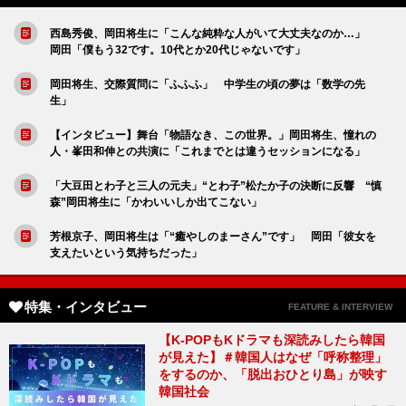
西島秀俊、岡田将生に「こんな純粋な人がいて大丈夫なのか…」
岡田「僕もう32です。10代とか20代じゃないです」
岡田将生、交際質問に「ふふふ」 中学生の頃の夢は「数学の先
生」
【インタビュー】舞台「物語なき、この世界。」岡田将生、憧れの
人・峯田和伸との共演に「これまでとは違うセッションになる」
「大豆田とわ子と三人の元夫」“とわ子”松たか子の決断に反響 “慎
森”岡田将生に「かわいいしか出てこない」
芳根京子、岡田将生は「“癒やしのまーさん”です」 岡田「彼女を
支えたいという気持ちだった」
特集・インタビュー
FEATURE & INTERVIEW
【K-POPもKドラマも深読みしたら韓国
が見えた】＃韓国人はなぜ「呼称整理」
をするのか、「脱出おひとり島」が映す
韓国社会