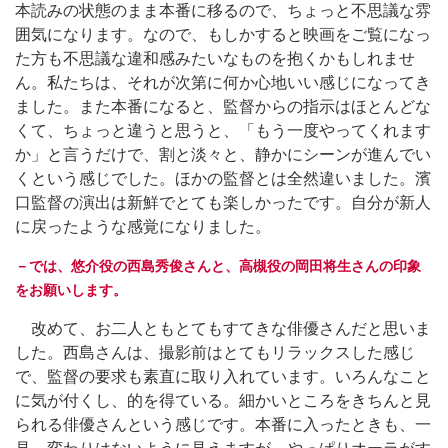
本読みの状態のまま本番に移るので、ちょっと不思議な雰
囲気になります。なので、もしかすると映画をご覧になっ
た方も不思議な違和感みたいなものを抱くかもしれませ
ん。私たちは、それが次第に何か心地いい感じになってき
ました。また本番になると、監督からの指示はほとんどな
くて、ちょっと違うと思うと、「もう一度やってくれます
か」と言うだけで、割と淡々と、静かにシーンが進んでい
くという感じでした。ほかの監督とは全然違いました。濱
口監督の演出は新鮮でとても楽しかったです。自分が新人
に戻ったような感覚になりました。
－では、悠介役の西島秀俊さんと、高槻役の岡田将生さんの印象
をお願いします。
改めて、お二人ともとてもすてきな俳優さんだと思いま
した。西島さんは、撮影前はとてもリラックスした感じ
で、監督の要求も素直に取り入れています。いろんなこと
に気が付くし、的を得ている。細かいところをきちんと見
られる俳優さんという感じです。本番に入ったときも、一