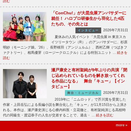
読む
「ConChu!」が大昆虫展アンバサダーに
就任！ ハロプロ研修生から羽化した4匹
たちの、その先とは
2026年7月31日
インタビュー
夏休みの人気イベント「大昆虫展 in 東京スカ
イツリータウン（R）」のアンバサダーに、杉原
明紗（モーニング娘。’26）、長野桃羽（アンジュルム）、西村乙輝（つばきフ
ァクトリー）、相馬優芽（ロージークロニクル）による特別ユニット …
続きを
読む
瀬戸康史と有村架純が9年ぶりの共演「閉
じ込められているものを解き放ってくれ
る作品になる」 舞台「キュー」【イン
タビュー】
2026年7月31日
舞台・ミュージカル
2019年に「ニムロッド」で芥川賞を受賞した
作家・上田岳弘による長編小説を舞台化した「キュー」が11月15日から上演さ
れる。本作は、瀬戸康史演じる心療内科医・立花徹と、有村架純演じる高校時
代の同級生・渡辺恭子の人生が交差することで、過去・ …
続きを読む
more »