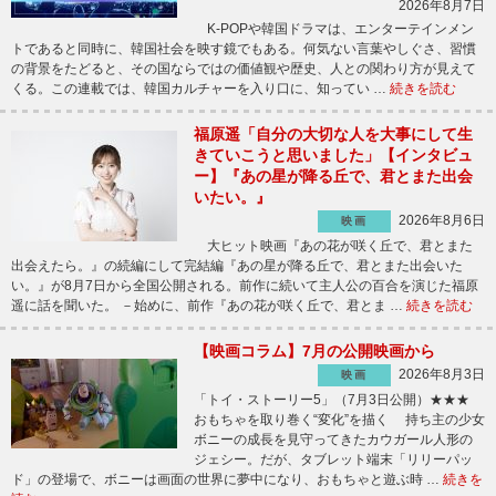
2026年8月7日
K-POPや韓国ドラマは、エンターテインメン
トであると同時に、韓国社会を映す鏡でもある。何気ない言葉やしぐさ、習慣
の背景をたどると、その国ならではの価値観や歴史、人との関わり方が見えて
くる。この連載では、韓国カルチャーを入り口に、知ってい …
続きを読む
福原遥「自分の大切な人を大事にして生
きていこうと思いました」【インタビュ
ー】『あの星が降る丘で、君とまた出会
いたい。』
2026年8月6日
映画
大ヒット映画『あの花が咲く丘で、君とまた
出会えたら。』の続編にして完結編『あの星が降る丘で、君とまた出会いた
い。』が8月7日から全国公開される。前作に続いて主人公の百合を演じた福原
遥に話を聞いた。 －始めに、前作『あの花が咲く丘で、君とま …
続きを読む
【映画コラム】7月の公開映画から
2026年8月3日
映画
「トイ・ストーリー5」（7月3日公開）★★★
おもちゃを取り巻く“変化”を描く 持ち主の少女
ボニーの成長を見守ってきたカウガール人形の
ジェシー。だが、タブレット端末「リリーパッ
ド」の登場で、ボニーは画面の世界に夢中になり、おもちゃと遊ぶ時 …
続きを