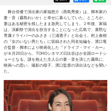
舞台俳優で演出家の家福悠介（西島秀俊）は、脚本家の
妻・音（霧島れいか）と幸せに暮らしていた。ところが、
妻はある秘密を残したまま急死してしまう。２年後、家福
は、演劇祭で演出を担当することになった広島で、寡黙な
専属ドライバーのみさき（三浦透子）と出会う。村上春樹
の『女のいない男たち』に収録された同名短編を、濱口竜
介監督・脚本により映画化した『ドライブ・マイ・カー』
が８月20日から、TOHOシネマズ日比谷ほか全国ロードシ
ョーとなる。謎を抱えた主人公の妻・音を演じた霧島に、
映画への思い、撮影の様子、濱口監督の演出法などを聞い
た。