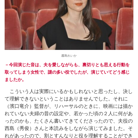
霧島れいか
－今回演じた音は、夫を愛しながらも、裏切りとも思える行動を
取ってしまう女性で、謎の多い役でしたが、演じていてどう感じ
ましたか。
こういう人は実際にいるかもしれないと思ったし、決し
て理解できないということはありませんでした。それに
（濱口竜介）監督が、リハーサルのときに、映画には描か
れていない夫婦の昔の設定や、若かった頃の２人に何があ
ったのかも、たくさん書いてきてくださったので、夫役の
西島（秀俊）さんと本読みをしながら演じてみました。そ
れがあったので、割とすんなりと役を理解することができ