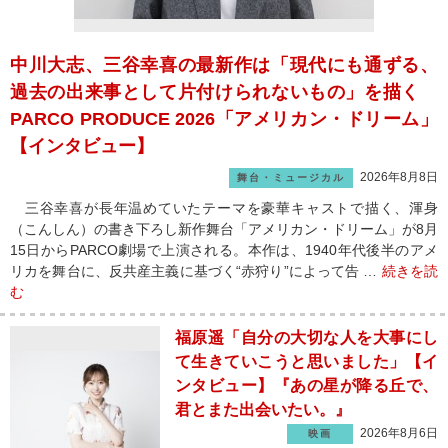
中川大志、三谷幸喜の最新作は「現代にも通ずる、
過去の出来事として片付けられないもの」を描く
PARCO PRODUCE 2026「アメリカン・ドリーム」
【インタビュー】
2026年8月8日
舞台・ミュージカル
三谷幸喜が長年温めていたテーマを豪華キャストで描く、渾身
（こんしん）の書き下ろし新作舞台「アメリカン・ドリーム」が8月
15日からPARCO劇場で上演される。本作は、1940年代後半のアメ
リカを舞台に、反共産主義に基づく“赤狩り”によって告 …
続きを読
む
福原遥「自分の大切な人を大事にし
て生きていこうと思いました」【イ
ンタビュー】『あの星が降る丘で、
君とまた出会いたい。』
2026年8月6日
映画