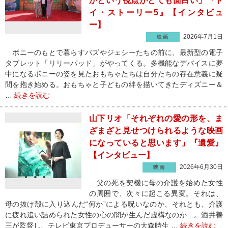
かという視点がとても面白い」『ト
イ・ストーリー5』【インタビュ
ー】
2026年7月1日
映画
ボニーのもとで暮らすバズやジェシーたちの前に、最新型の電子
タブレット「リリーパッド」がやってくる。多機能なデバイスに夢
中になるボニーの姿を見たおもちゃたちは自分たちの存在意義に疑
問を抱き始める。おもちゃと子どもの絆を描いてきたディズニー＆
…
続きを読む
山下リオ「それぞれの愛の形を、ま
ざまざと見せつけられるような映画
になっていると思います」『遺愛』
【インタビュー】
2026年6月30日
映画
父の死を契機に母の介護を始めた女性
の周囲で、次々に起こる異変。それは、
母の抜け殻に入り込んだ“何か”による呪いなのか、それとも、介護
に疲れ追い詰められた女性の心の闇が生んだ虚構なのか…。酒井善
三が監督し、テレビ東京プロデューサーの大森時生 …
続きを読む