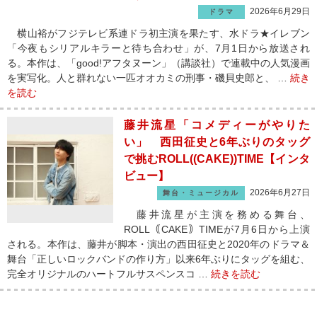
2026年6月29日
ドラマ
横山裕がフジテレビ系連ドラ初主演を果たす、水ドラ★イレブン
「今夜もシリアルキラーと待ち合わせ」が、7月1日から放送され
る。本作は、「good!アフタヌーン」（講談社）で連載中の人気漫画
を実写化。人と群れない一匹オオカミの刑事・磯貝史郎と、 …
続き
を読む
藤井流星「コメディーがやりた
い」 西田征史と6年ぶりのタッグ
で挑むROLL((CAKE))TIME【インタ
ビュー】
2026年6月27日
舞台・ミュージカル
藤井流星が主演を務める舞台、
ROLL｟CAKE｠TIMEが7月6日から上演
される。本作は、藤井が脚本・演出の西田征史と2020年のドラマ＆
舞台「正しいロックバンドの作り方」以来6年ぶりにタッグを組む、
完全オリジナルのハートフルサスペンスコ …
続きを読む