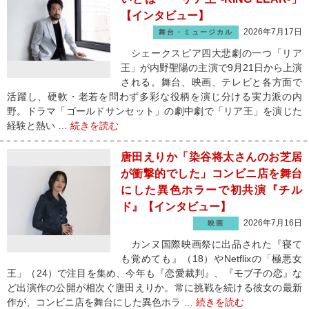
【インタビュー】
2026年7月17日
舞台・ミュージカル
シェークスピア四大悲劇の一つ「リア
王」が内野聖陽の主演で9月21日から上演
される。舞台、映画、テレビと各方面で
活躍し、硬軟・老若を問わず多彩な役柄を演じ分ける実力派の内
野。ドラマ「ゴールドサンセット」の劇中劇で「リア王」を演じた
経験と熱い …
続きを読む
唐田えりか「染谷将太さんのお芝居
が衝撃的でした」コンビニ店を舞台
にした異色ホラーで初共演『チル
ド』【インタビュー】
2026年7月16日
映画
カンヌ国際映画祭に出品された『寝て
も覚めても』（18）やNetflixの「極悪女
王」（24）で注目を集め、今年も『恋愛裁判』、『モブ子の恋』な
ど出演作の公開が相次ぐ唐田えりか。常に挑戦を続ける彼女の最新
作が、コンビニ店を舞台にした異色ホラ …
続きを読む