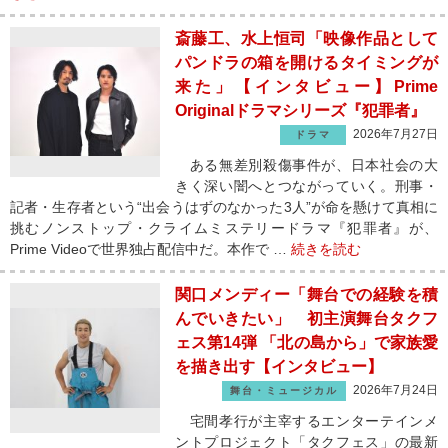
斎藤工、水上恒司「映像作品として
パンドラの箱を開けるタイミングが
来た」【インタビュー】Prime
Originalドラマシリーズ『犯罪者』
2026年7月27日
ドラマ
ある無差別殺傷事件が、日本社会の大
きく深い闇へとつながっていく。刑事・
記者・生存者という“出会うはずのなかった3人”が命を懸けて真相に
挑むノンストップ・クライムミステリードラマ『犯罪者』が、
Prime Videoで世界独占配信中だ。本作で …
続きを読む
関口メンディー「舞台での経験を積
んでいきたい」 初主演舞台タクフ
ェス第14弾 「北の島から」で家族愛
を描き出す【インタビュー】
2026年7月24日
舞台・ミュージカル
宅間孝行が主宰するエンターテインメ
ントプロジェクト「タクフェス」の最新