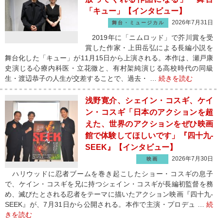
「キュー」【インタビュー】
2026年7月31日
舞台・ミュージカル
2019年に「ニムロッド」で芥川賞を受
賞した作家・上田岳弘による長編小説を
舞台化した「キュー」が11月15日から上演される。本作は、瀬戸康
史演じる心療内科医・立花徹と、有村架純演じる高校時代の同級
生・渡辺恭子の人生が交差することで、過去・ …
続きを読む
浅野寛介、シェイン・コスギ、ケイ
ン・コスギ「日本のアクションを超
えた、世界のアクションをぜひ映画
館で体験してほしいです」『四十九-
SEEK』【インタビュー】
2026年7月30日
映画
ハリウッドに忍者ブームを巻き起こしたショー・コスギの息子
で、ケイン・コスギを兄に持つシェイン・コスギが長編初監督を務
め、滅びたとされる忍者をテーマに描いたアクション映画『四十九-
SEEK』が、7月31日から公開される。本作で主演・プロデュ …
続
きを読む