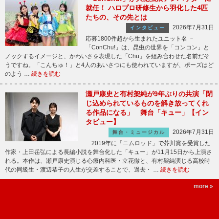
就任！ ハロプロ研修生から羽化した4匹
たちの、その先とは
2026年7月31日
インタビュー
応募1800件超から生まれたユニット名 －
「ConChu!」は、昆虫の世界を「コンコン」と
ノックするイメージと、かわいさを表現した「Chu」を組み合わせた名前だそ
うですね。「こんちゅ！」と4人のあいさつにも使われていますが、ポーズはど
のよう …
続きを読む
瀬戸康史と有村架純が9年ぶりの共演「閉
じ込められているものを解き放ってくれ
る作品になる」 舞台「キュー」【イン
タビュー】
2026年7月31日
舞台・ミュージカル
2019年に「ニムロッド」で芥川賞を受賞した
作家・上田岳弘による長編小説を舞台化した「キュー」が11月15日から上演さ
れる。本作は、瀬戸康史演じる心療内科医・立花徹と、有村架純演じる高校時
代の同級生・渡辺恭子の人生が交差することで、過去・ …
続きを読む
more »