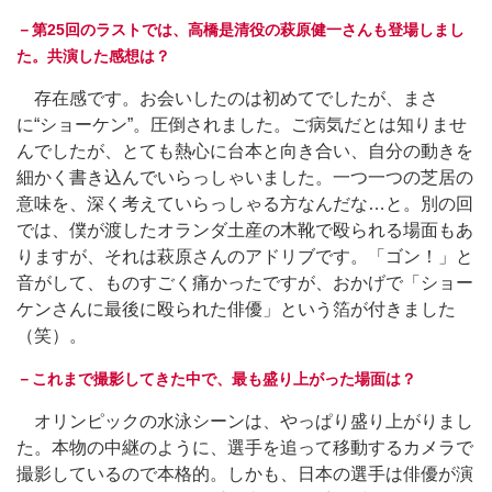
－第25回のラストでは、高橋是清役の萩原健一さんも登場しまし
た。共演した感想は？
存在感です。お会いしたのは初めてでしたが、まさ
に“ショーケン”。圧倒されました。ご病気だとは知りませ
んでしたが、とても熱心に台本と向き合い、自分の動きを
細かく書き込んでいらっしゃいました。一つ一つの芝居の
意味を、深く考えていらっしゃる方なんだな…と。別の回
では、僕が渡したオランダ土産の木靴で殴られる場面もあ
りますが、それは萩原さんのアドリブです。「ゴン！」と
音がして、ものすごく痛かったですが、おかげで「ショー
ケンさんに最後に殴られた俳優」という箔が付きました
（笑）。
－これまで撮影してきた中で、最も盛り上がった場面は？
オリンピックの水泳シーンは、やっぱり盛り上がりまし
た。本物の中継のように、選手を追って移動するカメラで
撮影しているので本格的。しかも、日本の選手は俳優が演