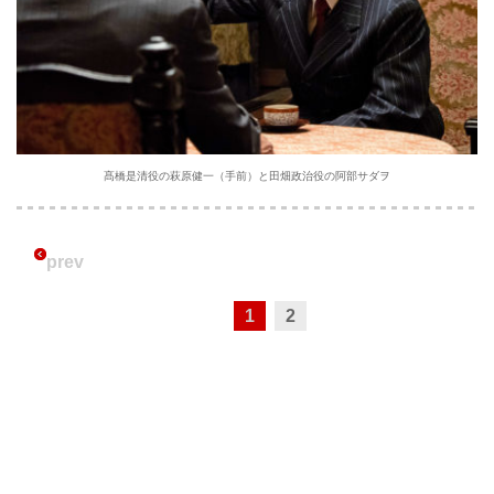
髙橋是清役の萩原健一（手前）と田畑政治役の阿部サダヲ
prev
1
2