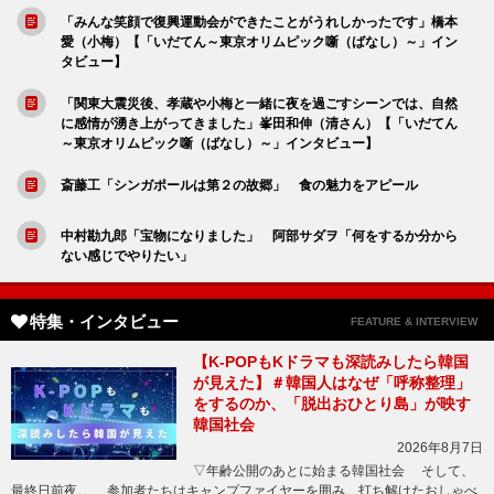
「みんな笑顔で復興運動会ができたことがうれしかったです」橋本
愛（小梅）【「いだてん～東京オリムピック噺（ばなし）～」イン
タビュー】
「関東大震災後、孝蔵や小梅と一緒に夜を過ごすシーンでは、自然
に感情が湧き上がってきました」峯田和伸（清さん）【「いだてん
～東京オリムピック噺（ばなし）～」インタビュー】
斎藤工「シンガポールは第２の故郷」 食の魅力をアピール
中村勘九郎「宝物になりました」 阿部サダヲ「何をするか分から
ない感じでやりたい」
特集・インタビュー
FEATURE & INTERVIEW
【K-POPもKドラマも深読みしたら韓国
が見えた】＃韓国人はなぜ「呼称整理」
をするのか、「脱出おひとり島」が映す
韓国社会
2026年8月7日
▽年齢公開のあとに始まる韓国社会 そして、
最終日前夜。 参加者たちはキャンプファイヤーを囲み、打ち解けたおしゃべ