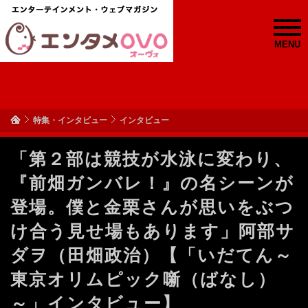
MENU
特集・インタビュー
インタビュー
「第２部は競技が水泳に変わり、
『前畑ガンバレ！』の名シーンが
登場。僕と金栗さんが思いをぶつ
け合う見せ場もあります」阿部サ
ダヲ（田畑政治）【「いだてん～
東京オリムピック噺（ばなし）
～」インタビュー】