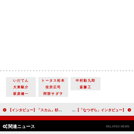
いだてん
トータス松本
中村勘九郎
大東駿介
役所広司
斎藤工
萩原健一
阿部サダヲ
【インタビュー】「スカム」杉野遥亮「謎めいていたい…」 詐欺師役でキラキラ男子のイメージ打破と意識改革！
徹底した役作りで丁寧に千遥を演じたい…ヒロイン・広瀬すずと事前に会わないようにしてクランクイン 清原果耶（奥原千遥）【「なつぞら」インタビュー】
関連ニュース
RELATED NEWS