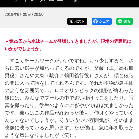
2019年6月30日 / 20:50
ポスト
シェア
送る
－第25回から水泳チームが登場してきましたが、現場の雰囲気は
いかがでしょうか。
すごくチームワークがいいですね。もう少しすると、さ
らに若い選手が加わってくるのですが、斎藤（工／高石勝
男役）さんや大東（駿介／鶴田義行役）さんが、僕と彼ら
の間に入って話をしてくれるんです。それが本物の選手団
のような雰囲気で…。ロスオリンピックの撮影が終わった
後には、みんなでプールの中で追い掛けっこをしたり、写
真を撮ったり、学生のようににぎやかでほほ笑ましかった
です。彼らはこの作品が終わった後も、仲良くやっていく
んじゃないでしょうか。そういういい雰囲気が、そのまま
映像に映っていると思います。ただ僕は、急に年を取った
ような気になりましたが（笑）。