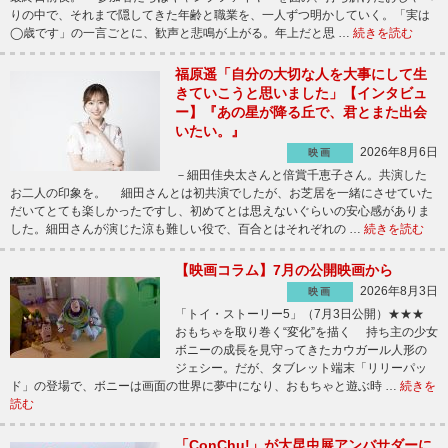
りの中で、それまで隠してきた年齢と職業を、一人ずつ明かしていく。「実は
◯歳です」の一言ごとに、歓声と悲鳴が上がる。年上だと思 …
続きを読む
福原遥「自分の大切な人を大事にして生
きていこうと思いました」【インタビュ
ー】『あの星が降る丘で、君とまた出会
いたい。』
2026年8月6日
映画
－細田佳央太さんと倍賞千恵子さん。共演した
お二人の印象を。 細田さんとは初共演でしたが、お芝居を一緒にさせていた
だいてとても楽しかったですし、初めてとは思えないぐらいの安心感がありま
した。細田さんが演じた涼も難しい役で、百合とはそれぞれの …
続きを読む
【映画コラム】7月の公開映画から
2026年8月3日
映画
「トイ・ストーリー5」（7月3日公開）★★★
おもちゃを取り巻く“変化”を描く 持ち主の少女
ボニーの成長を見守ってきたカウガール人形の
ジェシー。だが、タブレット端末「リリーパッ
ド」の登場で、ボニーは画面の世界に夢中になり、おもちゃと遊ぶ時 …
続きを
読む
「ConChu!」が大昆虫展アンバサダーに