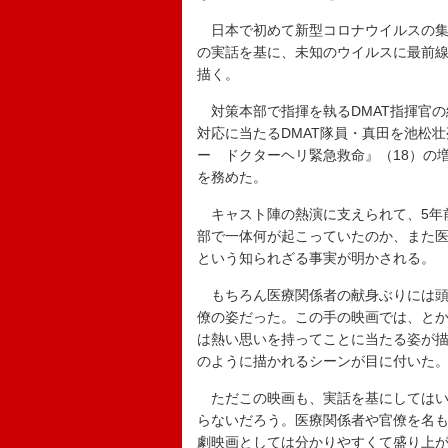
日本で初めて新型コロナウイルスの集
の実話を基に、未知のウイルスに最前
描く。
対策本部で指揮を執るDMAT指揮官の
対応に当たるDMAT隊員・真田を池松
ー ドクターヘリ緊急救命』（18）の
を務めた。
キャスト陣の熱演に支えられて、5年
部で一体何が起こっていたのか、また
という知られざる事実が明かされる。
もちろん医療関係者の献身ぶりには頭
僚の姿だった。この手の映画では、と
は熱い思いを持ってことに当たる姿が
のように描かれるシーンが目に付いた
ただこの映画も、実話を基にしてはいる
らないだろう。医療関係者や官僚を名
劇映画としては分かりやすくて盛り上が