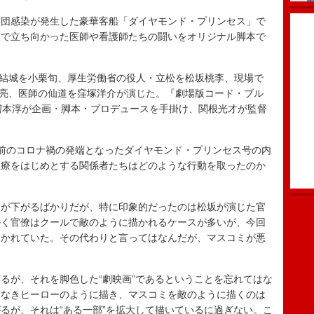
団感染が発生した豪華客船「ダイヤモンド・プリンセス」で
線で立ち向かった医師や看護師たちの闘いをオリジナル脚本で
結城を小栗旬、厚生労働省の役人・立松を松坂桃李、現場で
壮亮、医師の仙道を窪塚洋介が演じた。『劇場版コード・ブル
増本淳が企画・脚本・プロデュースを手掛け、関根光才が監督
前のコロナ禍の発端となったダイヤモンド・プリンセス号の内
医療をはじめとする関係者たちはどのような行動を取ったのか
が下がるばかりだが、特に印象的だったのは松坂が演じた官
かく官僚はクールで敵のように描かれるケースが多いが、今回
描かれていた。その代わりと言ってはなんだが、マスコミが悪
。
が、それを脚色した“劇映画”であるということを忘れてはな
もなきヒーローのように描き、マスコミを敵のように描くのは
るが、それは“ある一部”を拡大して描いているに過ぎない。こ