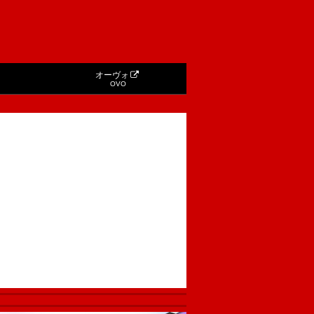
オーヴォ
OVO