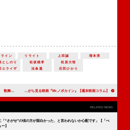
トライン
リライト
上田誠
増本淳
美としのり
松坂桃李
松居大悟
田エライザ
法条遥
石田ひかり
『ぶぶ漬けどうどす』
【週末映画コラム】老匠による究極の独り善がり映画『メガロポリス』／痛みに対する想像力を働かせながら見る映画『Mr.ノボカイン』
RELATED NEWS
に「“さがせ”の頃の方が面白かった、と言われないか心配です」【「べ
ュー】