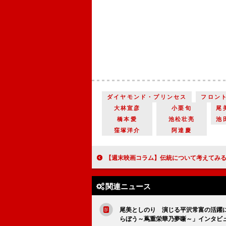
ダイヤモンド・プリンセス
フロン
大林宣彦
小栗旬
尾
橋本愛
池松壮亮
池
窪塚洋介
阿達慶
【週末映画コラム】伝統について考えてみる 歌舞伎役者として芸道に人生をささげた男『国宝』／京都愛の強過ぎる女性が引き起こす大騒動
関連ニュース
尾美としのり 演じる平沢常富の活躍
らぼう～蔦重栄華乃夢噺～」インタビ