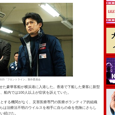
)2025「フロントライン」製作委員会
を乗せた豪華客船が横浜港に入港した。香港で下船した乗客に新型
、船内では100人以上が症状を訴えていた。
とする機関がなく、災害医療専門の医療ボランティア的組織
彼らは治療法不明のウイルスを相手に自らの命を危険にさらし
闘い続けた。