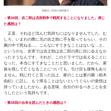
西郷吉二郎役の渡部豪太
－第38回、吉二郎は戊辰戦争で戦死することになりました。演じ
た感想は？
正直、それほど沈んだ気持ちにはなりませんでした。む
しろ、いまわの際に兄の吉之助に手を取ってもらい、その
腕の中で死ねる…。こんなにすてきなことはないな…と。
というのも、史実では吉之助は吉二郎の死に目に会えなか
ったそうなんです。それが、このドラマでは会えることに
なった。本当にすてきなことだと思いました。だから、家
族を残して亡くなることについても、引け目も後悔もあり
ません。戦に行くと言った以上、家のことは妻の園（柏木
由紀）に託し、もう帰ることはないというぐらいの覚悟は
持っていましたから。ある意味、自分のやるべきことを全
うしたという気持ちです。
－第38回の台本を読んだときの感想は？