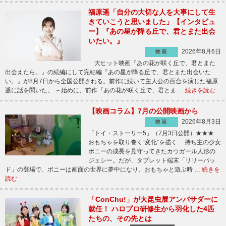
福原遥「自分の大切な人を大事にして生
きていこうと思いました」【インタビュ
ー】『あの星が降る丘で、君とまた出会
いたい。』
2026年8月6日
映画
大ヒット映画『あの花が咲く丘で、君とまた
出会えたら。』の続編にして完結編『あの星が降る丘で、君とまた出会いた
い。』が8月7日から全国公開される。前作に続いて主人公の百合を演じた福原
遥に話を聞いた。 －始めに、前作『あの花が咲く丘で、君とま …
続きを読む
【映画コラム】7月の公開映画から
2026年8月3日
映画
「トイ・ストーリー5」（7月3日公開）★★★
おもちゃを取り巻く“変化”を描く 持ち主の少女
ボニーの成長を見守ってきたカウガール人形の
ジェシー。だが、タブレット端末「リリーパッ
ド」の登場で、ボニーは画面の世界に夢中になり、おもちゃと遊ぶ時 …
続きを
読む
「ConChu!」が大昆虫展アンバサダーに
就任！ ハロプロ研修生から羽化した4匹
たちの、その先とは