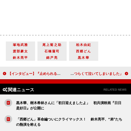
塚地武雅
尾上菊之助
柏木由紀
渡部豪太
石橋蓮司
西郷どん
鈴木亮平
錦戸亮
黒木華
【インタビュー】『止められるか、俺たちを』門脇麦「これこそ“キラキラ映画”」白石和彌監督「当時の若松さんたちの情熱を焼きつけたかった」
「第38回の台本を読んだときは、つらくて泣いてしまいました」柏木由紀（西郷園）【「西郷どん」インタビュー】
関連ニュース
RELATED NEWS
黒木華、樹木希林さんに「初日迎えましたよ」 初共演映画『日日
是好日』が公開に
「西郷どん」革命編ついにクライマックス！ 鈴木亮平、“弟”たち
の熱演を称える