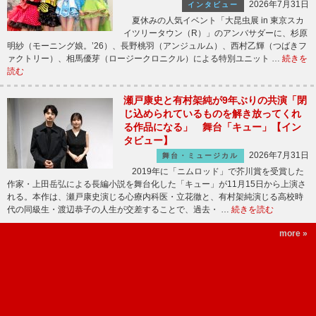
2026年7月31日
インタビュー
夏休みの人気イベント「大昆虫展 in 東京スカ
イツリータウン（R）」のアンバサダーに、杉原
明紗（モーニング娘。’26）、長野桃羽（アンジュルム）、西村乙輝（つばきフ
ァクトリー）、相馬優芽（ロージークロニクル）による特別ユニット …
続きを
読む
瀬戸康史と有村架純が9年ぶりの共演「閉
じ込められているものを解き放ってくれ
る作品になる」 舞台「キュー」【イン
タビュー】
2026年7月31日
舞台・ミュージカル
2019年に「ニムロッド」で芥川賞を受賞した
作家・上田岳弘による長編小説を舞台化した「キュー」が11月15日から上演さ
れる。本作は、瀬戸康史演じる心療内科医・立花徹と、有村架純演じる高校時
代の同級生・渡辺恭子の人生が交差することで、過去・ …
続きを読む
more »