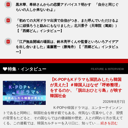
黒木華、希林さんからの恋愛アドバイス？明かす 「自分と同じぐ
らいの人しか来ないわよ」
「初めての大河ドラマ出演で自信がつき、また呼んでいただけるよ
うに頑張ろうと励みにもなりました」北川景子（天璋院（篤姫））
【「西郷どん」インタビュー】
「江戸無血開城の場面は、鈴木亮平くんや監督といろいろアイデア
を出し合いました」遠藤憲一（勝海舟）【「西郷どん」インタビュ
ー】
特集・インタビュー
FEATURE & INTERVIEW
【K-POPもKドラマも深読みしたら韓国
が見えた】＃韓国人はなぜ「呼称整理」
をするのか、「脱出おひとり島」が映す
韓国社会
2026年8月7日
K-POPや韓国ドラマは、エンターテインメン
トであると同時に、韓国社会を映す鏡でもある。何気ない言葉やしぐさ、習慣
の背景をたどると、その国ならではの価値観や歴史、人との関わり方が見えて
くる。この連載では、韓国カルチャーを入り口に、知ってい …
続きを読む