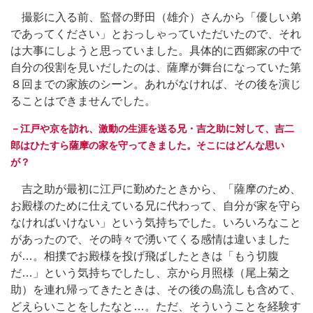
撮影に入る前、監督の野田（雄介）さんから「優しい弟
であってください」とおっしゃっていただいたので、それ
は大事にしようと思っていました。具体的に西郷家の中で
自分の役割を見いだしたのは、薩摩が舞台になっていた第
８回までの家族のシーン。あれがなければ、その後を演じ
ることはできませんでした。
－江戸や京を訪れ、激動の生涯を送る兄・吉之助に対して、吉二
郎はひたすら薩摩の家を守ってきました。そこにはどんな思い
が？
吉之助が最初に江戸に勤めたときから、「薩摩のため、
お殿様のために仕えている兄に代わって、自分が家を守ら
なければいけない」という気持ちでした。いろいろなこと
があったので、その時々で湧いてくる感情は違いました
が…。相撲でお殿様を投げ飛ばしたときは「もう切腹
だ…」という気持ちでしたし、京から月照様（尾上菊之
助）を連れ帰ってきたときは、その後の島流しも含めて、
どえらいことをしたなと…。ただ、そういうことを経験す