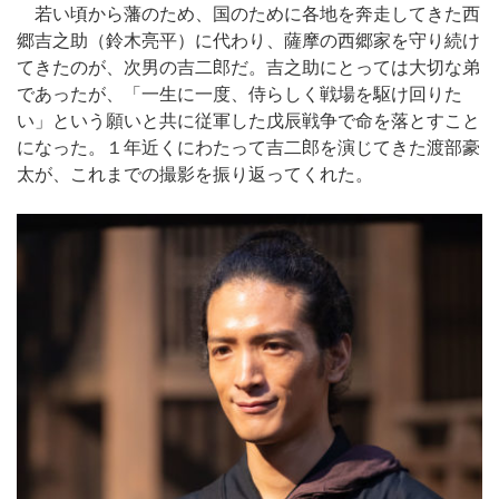
若い頃から藩のため、国のために各地を奔走してきた西
郷吉之助（鈴木亮平）に代わり、薩摩の西郷家を守り続け
てきたのが、次男の吉二郎だ。吉之助にとっては大切な弟
であったが、「一生に一度、侍らしく戦場を駆け回りた
い」という願いと共に従軍した戊辰戦争で命を落とすこと
になった。１年近くにわたって吉二郎を演じてきた渡部豪
太が、これまでの撮影を振り返ってくれた。