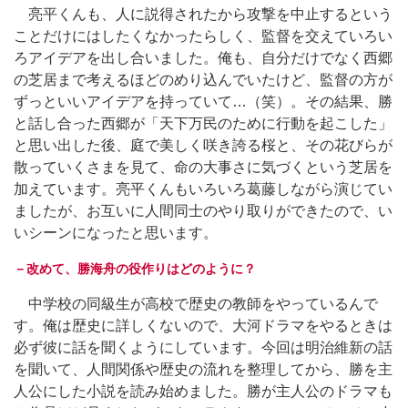
亮平くんも、人に説得されたから攻撃を中止するという
ことだけにはしたくなかったらしく、監督を交えていろい
ろアイデアを出し合いました。俺も、自分だけでなく西郷
の芝居まで考えるほどのめり込んでいたけど、監督の方が
ずっといいアイデアを持っていて…（笑）。その結果、勝
と話し合った西郷が「天下万民のために行動を起こした」
と思い出した後、庭で美しく咲き誇る桜と、その花びらが
散っていくさまを見て、命の大事さに気づくという芝居を
加えています。亮平くんもいろいろ葛藤しながら演じてい
ましたが、お互いに人間同士のやり取りができたので、い
いシーンになったと思います。
－改めて、勝海舟の役作りはどのように？
中学校の同級生が高校で歴史の教師をやっているんで
す。俺は歴史に詳しくないので、大河ドラマをやるときは
必ず彼に話を聞くようにしています。今回は明治維新の話
を聞いて、人間関係や歴史の流れを整理してから、勝を主
人公にした小説を読み始めました。勝が主人公のドラマも