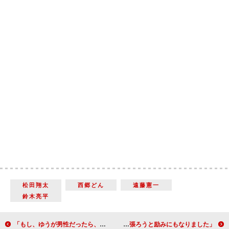
松田翔太
西郷どん
遠藤憲一
鈴木亮平
「もし、ゆうが男性だったら、大久保さんと一緒に行動を起こしていたのでは…」内田有紀（ゆう）【「西郷どん」インタビュー】
「初めての大河ドラマ出演で自信がつき、また呼んでいただけるように頑張ろうと励みにもなりました」北川景子（天璋院（篤姫））【「西郷どん」インタビュー】