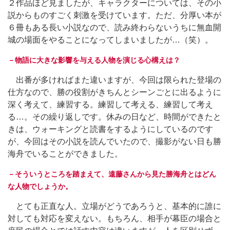
２作品ほど見ましたが、キャラクターについては、その小
説からものすごく刺激を受けています。ただ、分厚い本が
６冊もある長い小説なので、読み終わらないうちに無血開
城の場面をやることになってしまいましたが…（笑）。
－物語に大きな影響を与える人物を演じる心構えは？
出番が多ければまた違いますが、今回は限られた登場の
仕方なので、勝の役割がきちんとシーンごとに出るように
深く考えて、練習する。練習して考える、練習して考え
る…。その繰り返しです。休みの日など、時間ができたと
きは、ウォーキングと読書をするようにしているのです
が、今回はその小説を読んでいたので、撮影がない日も勝
海舟でいることができました。
－そういうところを踏まえて、遠藤さんから見た勝海舟とはどん
な人物でしょうか。
とても正直な人。立場がどうであろうと、基本的に誰に
対しても対応を変えない。もちろん、相手が幕臣の場合と