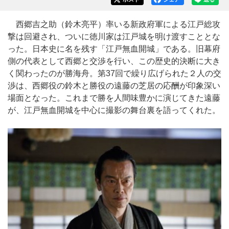
西郷吉之助（鈴木亮平）率いる新政府軍による江戸総攻
撃は回避され、ついに徳川家は江戸城を明け渡すこととな
った。日本史に名を残す「江戸無血開城」である。旧幕府
側の代表として西郷と交渉を行い、この歴史的決断に大き
く関わったのが勝海舟。第37回で繰り広げられた２人の交
渉は、西郷役の鈴木と勝役の遠藤の芝居の応酬が印象深い
場面となった。これまで勝を人間味豊かに演じてきた遠藤
が、江戸無血開城を中心に撮影の舞台裏を語ってくれた。