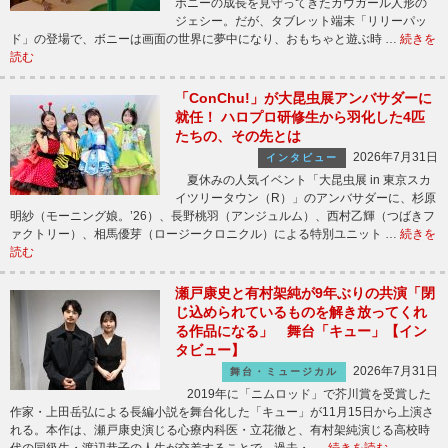
ボニーの成長を見守ってきたカウガール人形の
ジェシー。だが、タブレット端末「リリーパッ
ド」の登場で、ボニーは画面の世界に夢中になり、おもちゃと遊ぶ時 …
続きを
読む
「ConChu!」が大昆虫展アンバサダーに
就任！ ハロプロ研修生から羽化した4匹
たちの、その先とは
2026年7月31日
インタビュー
夏休みの人気イベント「大昆虫展 in 東京スカ
イツリータウン（R）」のアンバサダーに、杉原
明紗（モーニング娘。’26）、長野桃羽（アンジュルム）、西村乙輝（つばきフ
ァクトリー）、相馬優芽（ロージークロニクル）による特別ユニット …
続きを
読む
瀬戸康史と有村架純が9年ぶりの共演「閉
じ込められているものを解き放ってくれ
る作品になる」 舞台「キュー」【イン
タビュー】
2026年7月31日
舞台・ミュージカル
2019年に「ニムロッド」で芥川賞を受賞した
作家・上田岳弘による長編小説を舞台化した「キュー」が11月15日から上演さ
れる。本作は、瀬戸康史演じる心療内科医・立花徹と、有村架純演じる高校時
代の同級生・渡辺恭子の人生が交差することで、過去・ …
続きを読む