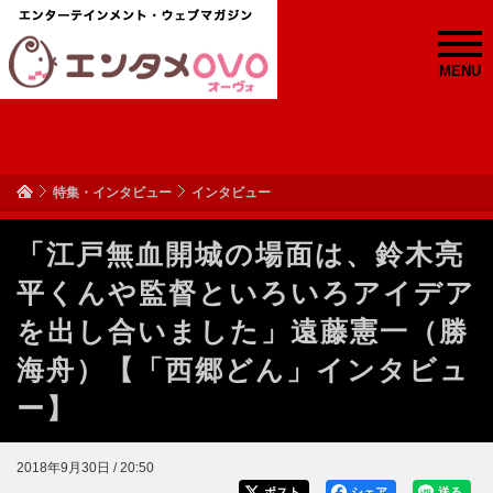
MENU
特集・インタビュー
インタビュー
「江戸無血開城の場面は、鈴木亮
平くんや監督といろいろアイデア
を出し合いました」遠藤憲一（勝
海舟）【「西郷どん」インタビュ
ー】
2018年9月30日 / 20:50
ポスト
シェア
送る