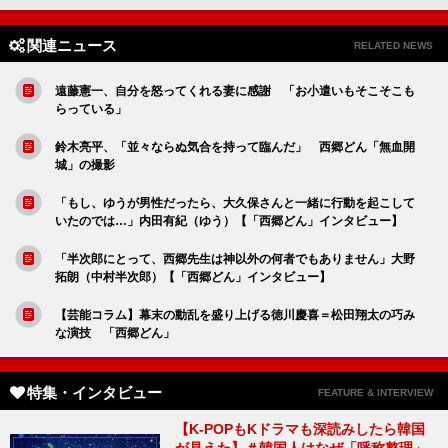
関連ニュース
RELATED NEWS
遠藤憲一、自分を怒ってくれる妻に感謝 「お小遣いもそこそこも
らっている」
鈴木亮平、「並々ならぬ気合を持って臨んだ」 西郷どん「無血開
城」の撮影
「もし、ゆうが男性だったら、大久保さんと一緒に行動を起こして
いたのでは…」内田有紀（ゆう）【「西郷どん」インタビュー】
「半次郎にとって、西郷先生は神以外の何者でもありません」大野
拓朗（中村半次郎）【「西郷どん」インタビュー】
【芸能コラム】幕末の動乱を盛り上げる徳川慶喜＝松田翔太の巧み
な演技 「西郷どん」
特集・インタビュー
FEATURE & INTERVIEW
【K-POPもKドラマも深読みしたら韓国
が見えた】＃韓国人はなぜ「呼称整理」