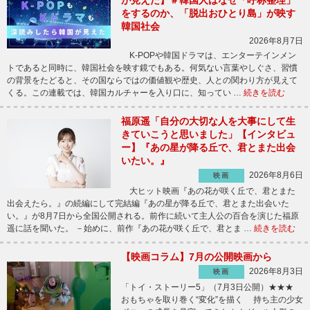
をするのか、「脱出おひとり島」が映す
韓国社会
2026年8月7日
K-POPや韓国ドラマは、エンターテインメン
トであると同時に、韓国社会を映す鏡でもある。何気ない言葉やしぐさ、習慣
の背景をたどると、その国ならではの価値観や歴史、人との関わり方が見えて
くる。この連載では、韓国カルチャーを入り口に、知ってい …
続きを読む
福原遥「自分の大切な人を大事にして生
きていこうと思いました」【インタビュ
ー】『あの星が降る丘で、君とまた出会
いたい。』
2026年8月6日
映画
大ヒット映画『あの花が咲く丘で、君とまた
出会えたら。』の続編にして完結編『あの星が降る丘で、君とまた出会いた
い。』が8月7日から全国公開される。前作に続いて主人公の百合を演じた福原
遥に話を聞いた。 －始めに、前作『あの花が咲く丘で、君とま …
続きを読む
【映画コラム】7月の公開映画から
2026年8月3日
映画
「トイ・ストーリー5」（7月3日公開）★★★
おもちゃを取り巻く“変化”を描く 持ち主の少女