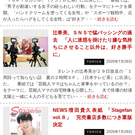
「ＴＯＫＩＯカケル」（フジテレビ系）に出演した。 番組では、
「男子が勘違いする女子の紛らわしい行動」をテーマにトークを展
開。「ハンドクリームを塗ってくる女性」や「スポーツ観戦中、点
が入ったらハグをしてくる女性」は“好きア・・・
続きを読む
辻希美、ＳＮＳで猛バッシングの過
去 「人に迷惑を掛けたり嫌な気持
ちにさせること以外は、好き勝手
に」
2020年7月29日
TOPICS
タレントの辻希美が２９日放送の「１
周回って知らない話 夏の２時間ＳＰ」（日本テレビ系）に出演し
た。 番組では「芸能人ママはちゃんと家事をやっているのか？」
をテーマに、芸能人ママの自宅映像を公開した。 夫で俳優の杉浦
太陽と一緒に４人の子どもを育ててい・・・
続きを読む
NEWS増田貴久表紙 「Stagefan
vol.８」 完売書店多数につき重版
決定
2020年7月29日
TOPICS