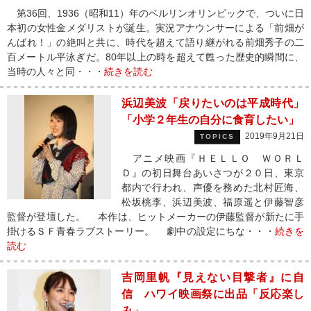
第36回、1936（昭和11）年のベルリンオリンピックで、ついに日
本初の女性金メダリストが誕生。実況アナウンサーによる「前畑が
んばれ！」の絶叫と共に、時代を超えて語り継がれる前畑秀子の二
百メートル平泳ぎだ。80年以上の時を超えて甦った歴史的瞬間に、
当時の人々と同・・・
続きを読む
浜辺美波「戻りたいのは平成時代」
「小学２年生の自分に食育したい」
2019年9月21日
TOPICS
アニメ映画『ＨＥＬＬＯ ＷＯＲＬ
Ｄ』の初日舞台あいさつが２０日、東京
都内で行われ、声優を務めた北村匠海、
松坂桃李、浜辺美波、福原遥と伊藤智彦
監督が登壇した。 本作は、ヒットメーカーの伊藤監督が新たに手
掛けるＳＦ青春ラブストーリー。 劇中の設定にちな・・・
続きを
読む
吉岡里帆『見えない目撃者』に自
信 ハワイ映画祭に出品「反応楽し
み」