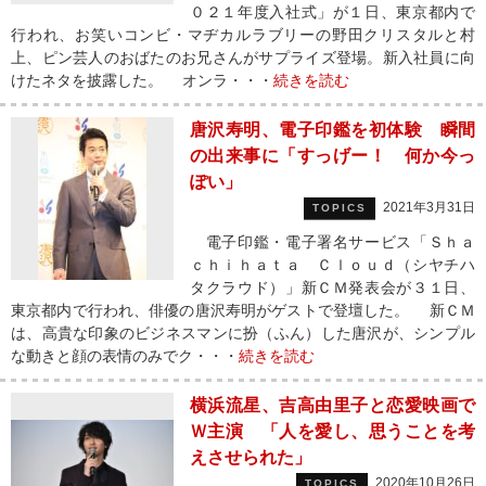
０２１年度入社式」が１日、東京都内で
行われ、お笑いコンビ・マヂカルラブリーの野田クリスタルと村
上、ピン芸人のおばたのお兄さんがサプライズ登場。新入社員に向
けたネタを披露した。 オンラ・・・
続きを読む
唐沢寿明、電子印鑑を初体験 瞬間
の出来事に「すっげー！ 何か今っ
ぽい」
2021年3月31日
TOPICS
電子印鑑・電子署名サービス「Ｓｈａ
ｃｈｉｈａｔａ Ｃｌｏｕｄ（シヤチハ
タクラウド）」新ＣＭ発表会が３１日、
東京都内で行われ、俳優の唐沢寿明がゲストで登壇した。 新ＣＭ
は、高貴な印象のビジネスマンに扮（ふん）した唐沢が、シンプル
な動きと顔の表情のみでク・・・
続きを読む
横浜流星、吉高由里子と恋愛映画で
Ｗ主演 「人を愛し、思うことを考
えさせられた」
2020年10月26日
TOPICS