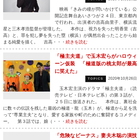
映画『きみの瞳が問いかけている』公
開記念舞台あいさつが２４日、東京都内
で行われ、出演者の吉高由里子、横浜流
星と三木孝浩監督が登壇した。 本作は、視力を失った明香里（吉
高）と、罪を犯し夢を失った塁（横浜）が偶然出会ったことから始
まる純愛を描く。 吉高・・・
続きを読む
「極主夫道」で玉木宏らがハロウィ
ーン仮装 「極道版の桃太郎が最高
に笑えた」
2020年10月26日
TOPICS
玉木宏主演のドラマ「極主夫道」（読
売テレビ・日本テレビ系）の第３話が、
２５日に放送された。 本作は、裏社会
に数々の伝説を残した最凶の極道・龍（玉木）が、極道から足を洗
って“専業主夫”となり、愛する家族や町のために奮闘するコメディ
ー。 第３話では、娘（・・・
続きを読む
「危険なビーナス」妻夫木聡の演技