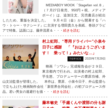
MEDIABOY MOOK「Stagefan vol.８」
（７月27日発売、950円＋税、メディア
ボーイ）は、追加注文、完売書店が続出
したため、重版を決定した。 ９月４日（金）から開幕する『ハ
ウ・トゥー・サクシード』に主演する増田貴久を表紙、巻頭グラビ
アで特集。誌面には、藤井流星＆・・・
続きを読む
村上虹郎、“専用ドライバー”小泉今
日子に感謝 「『おはようございま
す！ 乗って！』みたいな…」
2020年7月29日
TOPICS
映画『ソワレ』完成報告会が２９日、
東京都内で行われ、出演者の村上虹郎、
芋生悠、プロデューサーの豊原功補、外
山文治監督が登壇した。 本作は、豊原、小泉今日子、外山監督ら
で立ち上げた映画制作会社「新世界合同会社」の初プロデュース作
品。若い男女の逃避行を描・・・
続きを読む
藤本敏史「手越くんや渡部の分も謝