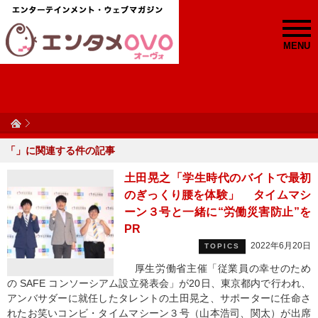
MENU
「
」に関連する
件の記事
土田晃之「学生時代のバイトで最初
のぎっくり腰を体験」 タイムマシ
ーン３号と一緒に“労働災害防止”を
PR
2022年6月20日
TOPICS
厚生労働省主催「従業員の幸せのため
の SAFE コンソーシアム設立発表会」が20日、東京都内で行われ、
アンバサダーに就任したタレントの土田晃之、サポーターに任命さ
れたお笑いコンビ・タイムマシーン３号（山本浩司、関太）が出席