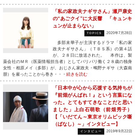
「私の家政夫ナギサさん」瀬戸康史
の“あごクイ”に大反響 「キュンキ
ュンが止まらない」
2020年7月28日
TOPICS
多部未華子が主演するドラマ「私の家
政夫ナギサさん」（ＴＢＳ系）の第４話
が、２８日に放送された。 本作は、製
薬会社のＭＲ（医薬情報担当者）としてバリバリ働く２８歳の独身
女性・相原メイ（多部）が、おじさん家政夫・鴫野ナギサ（大森南
朋）を雇ったことから巻き・・・
続きを読む
「日本中が心から応援する気持ちが
『前畑がんばれ！』という言葉にな
った。とてもすてきなことだと思い
ました」上白石萌歌（前畑秀子）
【「いだてん～東京オリムピック噺
（ばなし）～」インタビュー】
2019年9月22日
インタビュー