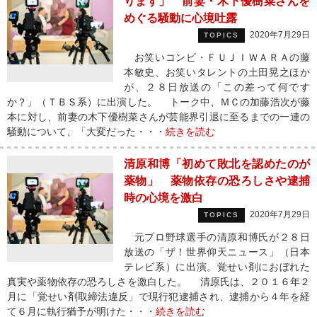
ります」 前妻・木下優樹菜さんを
めぐる騒動に心境吐露
2020年7月29日
TOPICS
お笑いコンビ・ＦＵＪＩＷＡＲＡの藤
本敏史、お笑いタレントの土田晃之ほか
が、２８日放送の「この差って何です
か？」（ＴＢＳ系）に出演した。 トーク中、ＭＣの加藤浩次が藤
本に対し、前妻の木下優樹菜さんが芸能界引退に至るまでの一連の
騒動について、「大変だった・・・
続きを読む
清原和博「初めて敗北を認めたのが
薬物」 薬物依存の恐ろしさや逮捕
時の心境を激白
2020年7月29日
TOPICS
元プロ野球選手の清原和博氏が２８日
放送の「ザ！世界仰天ニュース」（日本
テレビ系）に出演。覚せい剤におぼれた
真実や薬物依存の恐ろしさを激白した。 清原氏は、２０１６年２
月に「覚せい剤取締法違反」で現行犯逮捕され、逮捕から４年を経
て６月に執行猶予が明けた・・・
続きを読む