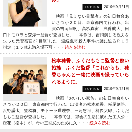
2019年9月21日
TOPICS
映画『見えない目撃者』の初日舞台あ
いさつが２０日、東京都内で行われ、出
演の吉岡里帆、高杉真宙、浅香航大、田
口トモロヲと森淳一監督が登壇した。 本作は、吉岡演じる視力を
失った元警察官が“目撃”した、連続猟奇殺人事件の謎に迫るＲ１５
指定（１５歳未満入場不可・・・
続きを読む
松本穂香、ふくだももこ監督と熱い
抱擁 ふくだ監督「これからも、穂
香ちゃんと一緒に映画を撮っていら
れるように」
2019年9月21日
TOPICS
映画『おいしい家族』の初日舞台あい
さつが２０日、東京都内で行われ、出演者の松本穂香、板尾創路、
浜野謙太、笠松将、モトーラ世理奈、三河悠冴、柳俊太郎、ふくだ
ももこ監督が登壇した。 本作では、都会の生活に疲れた主人公・
橙花（松本）が、母の三回忌のために久・・・
続きを読む