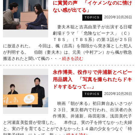
に賞賛の声 「イケメンなのに情け
ない感が出てる」
2020年10月26日
TOPICS
妻夫木聡と吉高由里子が出演する日曜
劇場ドラマ「「危険なビーナス」（Ｃ）
ＴＢＳ」（ＴＢＳ系）の第３話が２５日
に放送された。 今回は、楓（吉高）を階段から突き落とした犯人
が判明する。 伯朗（妻夫木）は、元美（中村アン）から楓が救急
搬送されたと聞いて楓の・・・
続きを読む
永作博美、役作りで井浦新とベビー
用品購入 「写真を撮られたらドキ
ドキするなって…」
2020年10月26日
TOPICS
映画『朝が来る』初日舞台あいさつが
２３日、東京都内で行われ、出演者の永
作博美、井浦新、蒔田彩珠、浅田美代子
と河瀬直美監督が登壇した。 本作は、実の子を持てなかった夫婦
と、実の子を育てることができなかった１４歳の少女をつなぐ「特