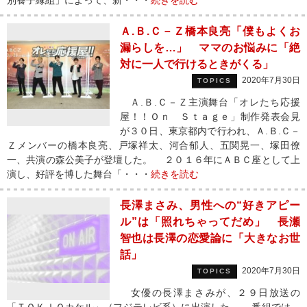
別養子縁組」によって、新・・・
続きを読む
Ａ.Ｂ.Ｃ－Ｚ橋本良亮「僕もよくお
漏らしを…」 ママのお悩みに「絶
対に一人で行けるときがくる」
2020年7月30日
TOPICS
Ａ.Ｂ.Ｃ－Ｚ主演舞台「オレたち応援
屋！！Ｏｎ Ｓｔａｇｅ」制作発表会見
が３０日、東京都内で行われ、Ａ.Ｂ.Ｃ－
Ｚメンバーの橋本良亮、戸塚祥太、河合郁人、五関晃一、塚田僚
一、共演の森公美子が登壇した。 ２０１６年にＡＢＣ座として上
演し、好評を博した舞台「・・・
続きを読む
長澤まさみ、男性への“好きアピー
ル”は「照れちゃってだめ」 長瀬
智也は長澤の恋愛論に「大きなお世
話」
2020年7月30日
TOPICS
女優の長澤まさみが、２９日放送の