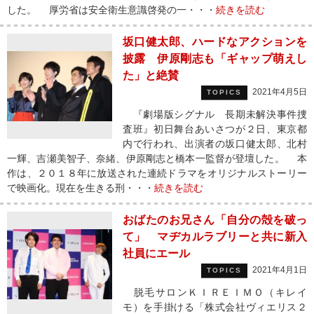
した。 厚労省は安全衛生意識啓発の一・・・
続きを読む
坂口健太郎、ハードなアクションを
披露 伊原剛志も「ギャップ萌えし
た」と絶賛
2021年4月5日
TOPICS
『劇場版シグナル 長期未解決事件捜
査班』初日舞台あいさつが２日、東京都
内で行われ、出演者の坂口健太郎、北村
一輝、吉瀬美智子、奈緒、伊原剛志と橋本一監督が登壇した。 本
作は、２０１８年に放送された連続ドラマをオリジナルストーリー
で映画化。現在を生きる刑・・・
続きを読む
おばたのお兄さん「自分の殻を破っ
て」 マヂカルラブリーと共に新入
社員にエール
2021年4月1日
TOPICS
脱毛サロンＫＩＲＥＩＭＯ（キレイ
モ）を手掛ける「株式会社ヴィエリス２