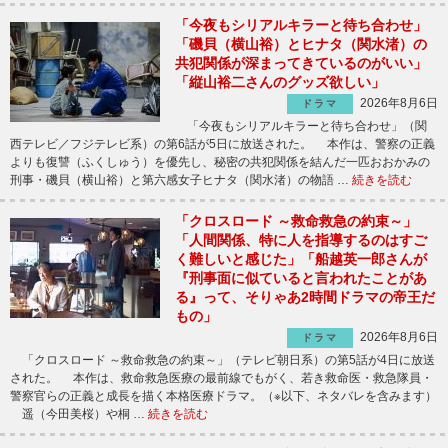
「今夜もシリアルキラーと待ち合わせ」
「磯貝（横山裕）とヒナタ（関水渚）の
共犯関係が深まってきているのがいい」
「縦山裕二さんのグッズ欲しい」
2026年8月6日
ドラマ
「今夜もシリアルキラーと待ち合わせ」（関
西テレビ／フジテレビ系）の第6話が5日に放送された。 本作は、警察の正義
よりも復讐（ふくしゅう）を優先し、秘密の共犯関係を結んだ一匹おおかみの
刑事・磯貝（横山裕）と第六感女子ヒナタ（関水渚）の物語 …
続きを読む
「クロスロード ～救命救急の約束～」
「人間関係、特に人を指導するのはすご
く難しいと感じた」「船越英一郎さんが
『刑事面に似ていると言われたことがあ
る』って、そりゃあ2時間ドラマの帝王だ
もの」
2026年8月6日
ドラマ
「クロスロード ～救命救急の約束～」（テレビ朝日系）の第5話が4日に放送
された。 本作は、救命救急医療の最前線でもがく、若き救命医・救急隊員・
警察官らの正義と成長を描く本格医療ドラマ。（※以下、ネタバレを含みます）
遥（今田美桜）や桐 …
続きを読む