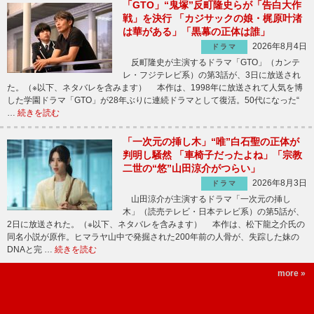
「GTO」“鬼塚”反町隆史らが「告白大作
戦」を決行 「カジサックの娘・梶原叶渚
は華がある」「黒幕の正体は誰」
2026年8月4日
ドラマ
反町隆史が主演するドラマ「GTO」（カンテ
レ・フジテレビ系）の第3話が、3日に放送され
た。（※以下、ネタバレを含みます） 本作は、1998年に放送されて人気を博
した学園ドラマ「GTO」が28年ぶりに連続ドラマとして復活。50代になった“
…
続きを読む
「一次元の挿し木」“唯”白石聖の正体が
判明し騒然 「車椅子だったよね」「宗教
二世の“悠”山田涼介がつらい」
2026年8月3日
ドラマ
山田涼介が主演するドラマ「一次元の挿し
木」（読売テレビ・日本テレビ系）の第5話が、
2日に放送された。（※以下、ネタバレを含みます） 本作は、松下龍之介氏の
同名小説が原作。ヒマラヤ山中で発掘された200年前の人骨が、失踪した妹の
DNAと完 …
続きを読む
more »