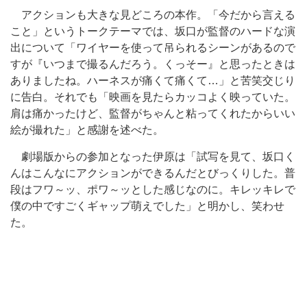
アクションも大きな見どころの本作。「今だから言える
こと」というトークテーマでは、坂口が監督のハードな演
出について「ワイヤーを使って吊られるシーンがあるので
すが『いつまで撮るんだろう。くっそー』と思ったときは
ありましたね。ハーネスが痛くて痛くて…」と苦笑交じり
に告白。それでも「映画を見たらカッコよく映っていた。
肩は痛かったけど、監督がちゃんと粘ってくれたからいい
絵が撮れた」と感謝を述べた。
劇場版からの参加となった伊原は「試写を見て、坂口く
んはこんなにアクションができるんだとびっくりした。普
段はフワ～ッ、ポワ～ッとした感じなのに。キレッキレで
僕の中ですごくギャップ萌えでした」と明かし、笑わせ
た。