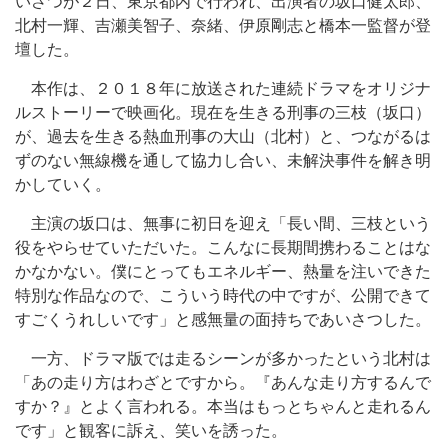
いさつが２日、東京都内で行われ、出演者の坂口健太郎、
北村一輝、吉瀬美智子、奈緒、伊原剛志と橋本一監督が登
壇した。
本作は、２０１８年に放送された連続ドラマをオリジナ
ルストーリーで映画化。現在を生きる刑事の三枝（坂口）
が、過去を生きる熱血刑事の大山（北村）と、つながるは
ずのない無線機を通して協力し合い、未解決事件を解き明
かしていく。
主演の坂口は、無事に初日を迎え「長い間、三枝という
役をやらせていただいた。こんなに長期間携わることはな
かなかない。僕にとってもエネルギー、熱量を注いできた
特別な作品なので、こういう時代の中ですが、公開できて
すごくうれしいです」と感無量の面持ちであいさつした。
一方、ドラマ版では走るシーンが多かったという北村は
「あの走り方はわざとですから。『あんな走り方するんで
すか？』とよく言われる。本当はもっとちゃんと走れるん
です」と観客に訴え、笑いを誘った。