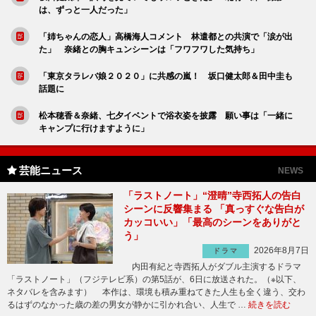
は、ずっと一人だった」
「姉ちゃんの恋人」高橋海人コメント 林遣都との共演で「涙が出
た」 奈緒との胸キュンシーンは「フワフワした気持ち」
「東京タラレバ娘２０２０」に共感の嵐！ 坂口健太郎＆田中圭も
話題に
松本穂香＆奈緒、七夕イベントで浴衣姿を披露 願い事は「一緒に
キャンプに行けますように」
芸能ニュース
NEWS
「ラストノート」“澄晴”寺西拓人の告白
シーンに反響集まる 「真っすぐな告白が
カッコいい」「最高のシーンをありがと
う」
2026年8月7日
ドラマ
内田有紀と寺西拓人がダブル主演するドラマ
「ラストノート」（フジテレビ系）の第5話が、6日に放送された。（※以下、
ネタバレを含みます） 本作は、環境も積み重ねてきた人生も全く違う、交わ
るはずのなかった歳の差の男女が静かに引かれ合い、人生で …
続きを読む