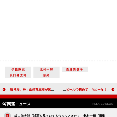
伊原剛志
北村一輝
吉瀬美智子
坂口健太郎
奈緒
「殴り愛、炎」山崎育三郎が嫉妬心で完全崩壊 婚約者の浮気キス現場で「ここにいるよ～」
堤真一、酒が飲めなかった過去を告白 銭湯帰りに飲んだビールで初めて「うめーな！」
関連ニュース
RELATED NEWS
坂口健太郎「試写を見ていてもウルッときた」 北村一輝「撮影