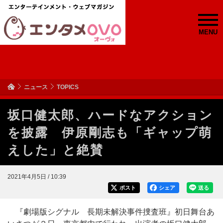
MENU
ニュース
TOPICS
坂口健太郎、ハードなアクション
を披露 伊原剛志も「ギャップ萌
えした」と絶賛
2021年4月5日 / 10:39
ポスト
シェア
送る
『劇場版シグナル 長期未解決事件捜査班』初日舞台あ