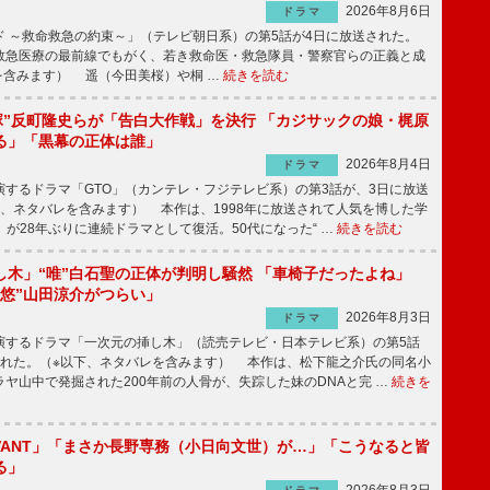
2026年8月6日
ドラマ
 ～救命救急の約束～」（テレビ朝日系）の第5話が4日に放送された。
急医療の最前線でもがく、若き救命医・救急隊員・警察官らの正義と成
を含みます） 遥（今田美桜）や桐 …
続きを読む
鬼塚”反町隆史らが「告白大作戦」を決行 「カジサックの娘・梶原
る」「黒幕の正体は誰」
2026年8月4日
ドラマ
するドラマ「GTO」（カンテレ・フジテレビ系）の第3話が、3日に放送
下、ネタバレを含みます） 本作は、1998年に放送されて人気を博した学
」が28年ぶりに連続ドラマとして復活。50代になった“ …
続きを読む
し木」“唯”白石聖の正体が判明し騒然 「車椅子だったよね」
“悠”山田涼介がつらい」
2026年8月3日
ドラマ
するドラマ「一次元の挿し木」（読売テレビ・日本テレビ系）の第5話
された。（※以下、ネタバレを含みます） 本作は、松下龍之介氏の同名小
ヤ山中で発掘された200年前の人骨が、失踪した妹のDNAと完 …
続きを
IVANT」「まさか長野専務（小日向文世）が…」「こうなると皆
る」