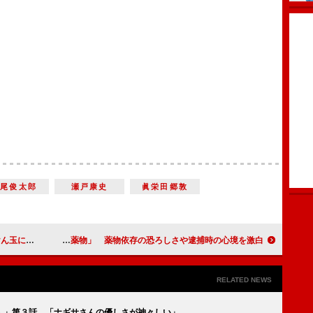
宮尾俊太郎
瀬戸康史
眞栄田郷敦
を狙いたい」
清原和博「初めて敗北を認めたのが薬物」 薬物依存の恐ろしさや逮捕時の心境を激白
RELATED NEWS
ん」第３話 「ナギサさんの優しさが神々しい」