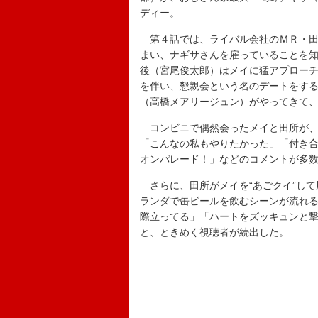
ディー。
第４話では、ライバル会社のＭＲ・田
まい、ナギサさんを雇っていることを
後（宮尾俊太郎）はメイに猛アプロー
を伴い、懇親会という名のデートをす
（高橋メアリージュン）がやってきて
コンビニで偶然会ったメイと田所が、
「こんなの私もやりたかった」「付き
オンパレード！」などのコメントが多
さらに、田所がメイを“あごクイ”して
ランダで缶ビールを飲むシーンが流れ
際立ってる」「ハートをズッキュンと
と、ときめく視聴者が続出した。