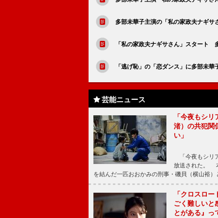
多部未華子主演の「私の家政夫ナギサさ
「私の家政夫ナギサさん」スタート 
「逃げ恥」の「恋ダンス」に多部未華
芸能ニュース
「今夜もシリ
渚）の共犯関
い」
「今夜もシリア
放送された。 
を結んだ一匹おおかみの刑事・磯貝（横山裕）
「クロスロー
ごく難しいと
とがある』っ