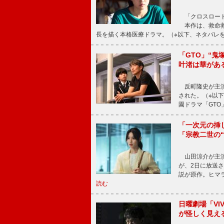
「クロスロード
本作は、救命救
長を描く本格医療ドラマ。（※以下、ネタバレ
「GTO」“
叶渚は華があ
反町隆史が主演
された。（※以
園ドラマ「GTO
「一次元の挿
「宗教二世の
山田涼介が主演
が、2日に放送
説が原作。ヒマラ
読む
日曜劇場「V
が怪しく見え