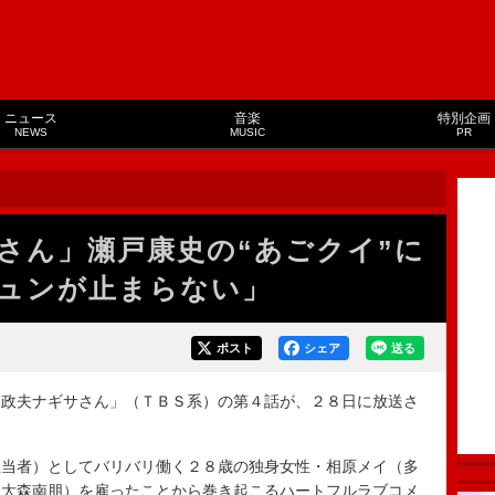
ニュース
音楽
特別企画
NEWS
MUSIC
PR
さん」瀬戸康史の“あごクイ”に
ュンが止まらない」
ポスト
シェア
送る
政夫ナギサさん」（ＴＢＳ系）の第４話が、２８日に放送さ
当者）としてバリバリ働く２８歳の独身女性・相原メイ（多
（大森南朋）を雇ったことから巻き起こるハートフルラブコメ