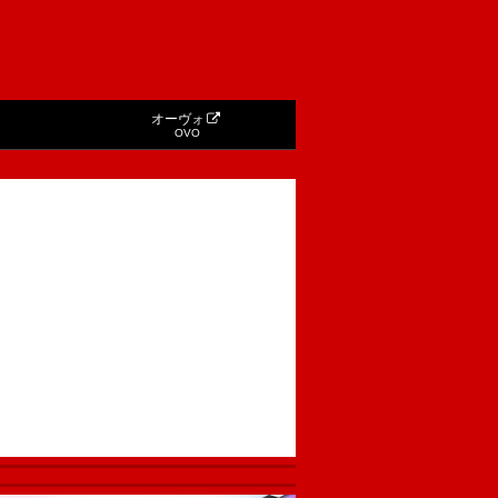
オーヴォ
OVO