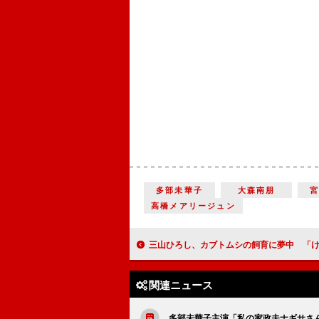
多部未華子
大森南朋
高橋メアリージュン
三山ひろし、カブトムシの飼育に夢中 「けん玉に続き、新しいギネス記録
関連ニュース
多部未華子主演「私の家政夫ナギサさ