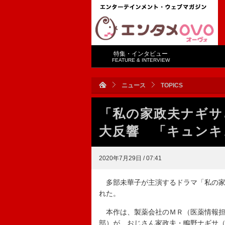
特集・インタビュー
FEATURE & INTERVIEW
ニュース
TOPICS
「私の家政夫ナギサ
大反響 「キュンキ
2020年7月29日 / 07:41
多部未華子が主演するドラマ「私の家
れた。
本作は、製薬会社のＭＲ（医薬情報担
部）が、おじさん家政夫・鴫野ナギサ