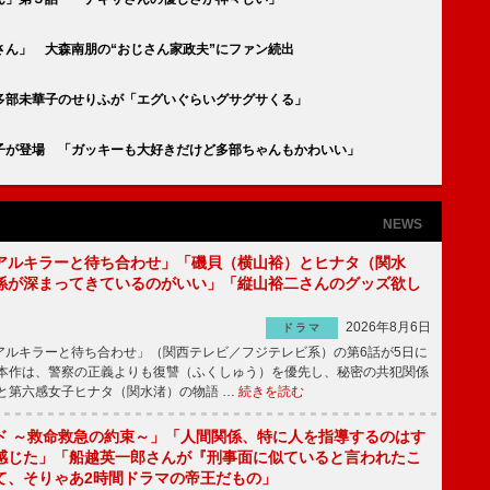
ん」 大森南朋の“おじさん家政夫”にファン続出
多部未華子のせりふが「エグいぐらいグサグサくる」
子が登場 「ガッキーも大好きだけど多部ちゃんもかわいい」
NEWS
アルキラーと待ち合わせ」「磯貝（横山裕）とヒナタ（関水
係が深まってきているのがいい」「縦山裕二さんのグッズ欲し
2026年8月6日
ドラマ
ルキラーと待ち合わせ」（関西テレビ／フジテレビ系）の第6話が5日に
本作は、警察の正義よりも復讐（ふくしゅう）を優先し、秘密の共犯関係
と第六感女子ヒナタ（関水渚）の物語 …
続きを読む
ド ～救命救急の約束～」「人間関係、特に人を指導するのはす
感じた」「船越英一郎さんが『刑事面に似ていると言われたこ
て、そりゃあ2時間ドラマの帝王だもの」