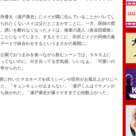
所優太（瀬戸康史）にメイが隣に住んでいることがバレてし
知られたくないメイは父だとごまかすことに。一方、医師の肥
チ。誘いを断れなくなったメイは、後輩の遥人（眞栄田郷敦）
ることになってしまう。するとそこに、田所とメイの同僚の薫
、デートで鉢合わせするというまさかの展開に。
公園でおつまみを食べながら飲むシーンでは、ＳＮＳ上に
合ってないのに、付き合ってる空気感。いいなぁ」「可愛いの
数寄せられた。
唇に付いたマヨネーズを拭うシーンや田所がお風呂上がりにベ
ると、「キュンキュンが止まらない」「瀬戸くんはイケメンが
撃ち抜かれた」「瀬戸康史が爆イケすぎて心拍数上がった」