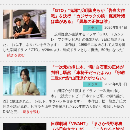
「GTO」“鬼塚”反町隆史らが「告白大作
戦」を決行 「カジサックの娘・梶原叶渚
は華がある」「黒幕の正体は誰」
2026年8月4日
ドラマ
反町隆史が主演するドラマ「GTO」（カンテ
レ・フジテレビ系）の第3話が、3日に放送され
た。（※以下、ネタバレを含みます） 本作は、1998年に放送されて人気を博
した学園ドラマ「GTO」が28年ぶりに連続ドラマとして復活。50代になった“
…
続きを読む
「一次元の挿し木」“唯”白石聖の正体が
判明し騒然 「車椅子だったよね」「宗教
二世の“悠”山田涼介がつらい」
2026年8月3日
ドラマ
山田涼介が主演するドラマ「一次元の挿し
木」（読売テレビ・日本テレビ系）の第5話が、
2日に放送された。（※以下、ネタバレを含みます） 本作は、松下龍之介氏の
同名小説が原作。ヒマラヤ山中で発掘された200年前の人骨が、失踪した妹の
DNAと完 …
続きを読む
日曜劇場「VIVANT」「まさか長野専務
（小日向文世）が…」「こうなると皆が