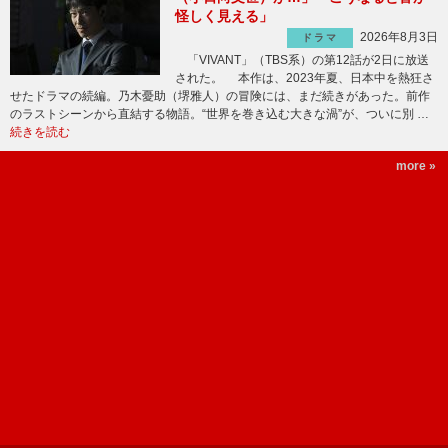
怪しく見える」
2026年8月3日
ドラマ
「VIVANT」（TBS系）の第12話が2日に放送
された。 本作は、2023年夏、日本中を熱狂さ
せたドラマの続編。乃木憂助（堺雅人）の冒険には、まだ続きがあった。前作
のラストシーンから直結する物語。“世界を巻き込む大きな渦”が、ついに別 …
続きを読む
more »