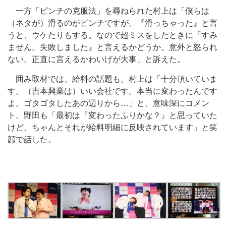
一方「ピンチの克服法」を尋ねられた村上は「僕らは
（ネタが）滑るのがピンチですが、『滑っちゃった』と言
うと、ウケたりもする。なので超ミスをしたときに『すみ
ません。失敗しました』と言えるかどうか。意外と怒られ
ない。正直に言えるかわいげが大事」と訴えた。
囲み取材では、給料の話題も。村上は「十分頂いていま
す。（吉本興業は）いい会社です。本当に変わったんです
よ。ゴタゴタしたあの辺りから…」と、意味深にコメン
ト。野田も「最初は『変わったふりかな？』と思っていた
けど、ちゃんとそれが給料明細に反映されています」と笑
顔で話した。