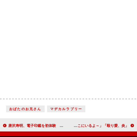
おばたのお兄さん
マヂカルラブリー
唐沢寿明、電子印鑑を初体験 瞬間の出来事に「すっげー！ 何か今っぽい」
「殴り愛、炎」山崎育三郎が嫉妬心で完全崩壊 婚約者の浮気キス現場で「ここにいるよ～」