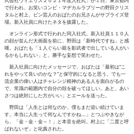
式会社ヴィエリス２０２１年度入社式」が１日、東京都内
で行われ、お笑いコンビ・マヂカルラブリーの野田クリス
タルと村上、ピン芸人のおばたのお兄さんがサプライズ登
場。新入社員に向けたネタを披露した。
オンライン形式で行われた同入社式。新入社員１１０人
の顔が並んだ大画面を前に、野田は「新時代ですね」と感
嘆。おばたも「１人ぐらい親を影武者で出している人がい
るかもしれない」と、勝手な妄想で笑わせた。
新入社員に向けたメッセージで、おばたは「最初は“こ
れをやって良いのかな？”と保守的になると思う。でも一
流企業の偉い人はチャレンジ精神のある人を面白がるの
で、常識の範囲内で自分の殻を破ってほしい。あと、あい
さつは絶対にした方がいい」とエールを送った。
野田は「人生とは何なのか、僕もまだ追い続けていま
す。本当に人生って何なんですかね…」とつぶやきなが
ら、「金・金・金～！」と本音を絶叫。村上に「二度と呼
ばれないぞ」と叱責された。