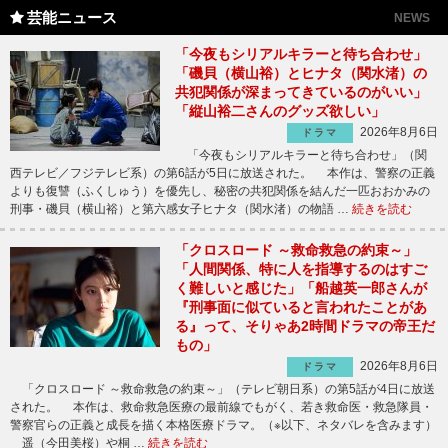
芸能ニュース
NEWS
「今夜もシリアルキラーと待ち合わせ」
「磯貝（横山裕）とヒナタ（関水渚）の
共犯関係が深まってきているのがいい」
「縦山裕二さんのグッズ欲しい」
2026年8月6日
ドラマ
「今夜もシリアルキラーと待ち合わせ」（関
西テレビ／フジテレビ系）の第6話が5日に放送された。 本作は、警察の正義
よりも復讐（ふくしゅう）を優先し、秘密の共犯関係を結んだ一匹おおかみの
刑事・磯貝（横山裕）と第六感女子ヒナタ（関水渚）の物語 …
続きを読む
「クロスロード ～救命救急の約束～」
「人間関係、特に人を指導するのはすご
く難しいと感じた」「船越英一郎さんが
『刑事面に似ていると言われたことがあ
る』って、そりゃあ2時間ドラマの帝王だ
もの」
2026年8月6日
ドラマ
「クロスロード ～救命救急の約束～」（テレビ朝日系）の第5話が4日に放送
された。 本作は、救命救急医療の最前線でもがく、若き救命医・救急隊員・
警察官らの正義と成長を描く本格医療ドラマ。（※以下、ネタバレを含みます）
遥（今田美桜）や桐 …
続きを読む