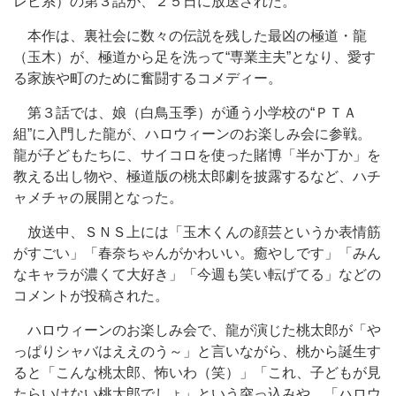
レビ系）の第３話が、２５日に放送された。
本作は、裏社会に数々の伝説を残した最凶の極道・龍
（玉木）が、極道から足を洗って“専業主夫”となり、愛す
る家族や町のために奮闘するコメディー。
第３話では、娘（白鳥玉季）が通う小学校の“ＰＴＡ
組”に入門した龍が、ハロウィーンのお楽しみ会に参戦。
龍が子どもたちに、サイコロを使った賭博「半か丁か」を
教える出し物や、極道版の桃太郎劇を披露するなど、ハチ
ャメチャの展開となった。
放送中、ＳＮＳ上には「玉木くんの顔芸というか表情筋
がすごい」「春奈ちゃんがかわいい。癒やしです」「みん
なキャラが濃くて大好き」「今週も笑い転げてる」などの
コメントが投稿された。
ハロウィーンのお楽しみ会で、龍が演じた桃太郎が「や
っぱりシャバはええのう～」と言いながら、桃から誕生す
ると「こんな桃太郎、怖いわ（笑）」「これ、子どもが見
たらいけない桃太郎でしょ」という突っ込みや、「ハロウ