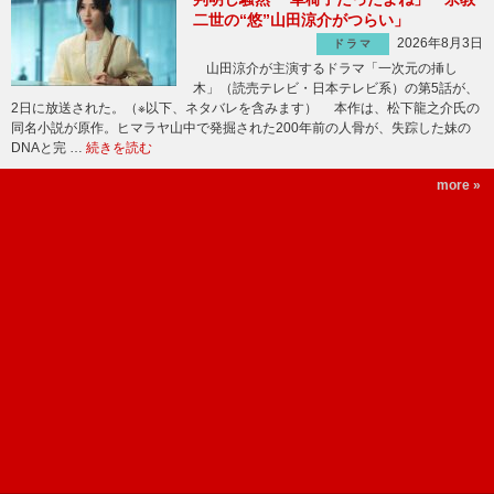
二世の“悠”山田涼介がつらい」
2026年8月3日
ドラマ
山田涼介が主演するドラマ「一次元の挿し
木」（読売テレビ・日本テレビ系）の第5話が、
2日に放送された。（※以下、ネタバレを含みます） 本作は、松下龍之介氏の
同名小説が原作。ヒマラヤ山中で発掘された200年前の人骨が、失踪した妹の
DNAと完 …
続きを読む
more »