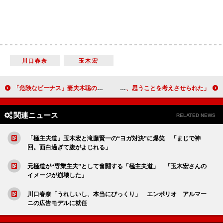
川口春奈
玉木宏
「危険なビーナス」妻夫木聡の演技に賞賛の声 「イケメンなのに情けない感が出てる」
横浜流星、吉高由里子と恋愛映画でＷ主演 「人を愛し、思うことを考えさせられた」
関連ニュース
RELATED NEWS
「極主夫道」玉木宏と滝藤賢一の“ヨガ対決”に爆笑 「まじで神
回。面白過ぎて腹がよじれる」
元極道が“専業主夫”として奮闘する「極主夫道」 「玉木宏さんの
イメージが崩壊した」
川口春奈「うれしいし、本当にびっくり」 エンポリオ アルマー
ニの広告モデルに就任