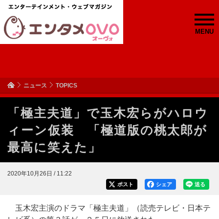
MENU
ニュース
TOPICS
「極主夫道」で玉木宏らがハロウ
ィーン仮装 「極道版の桃太郎が
最高に笑えた」
2020年10月26日 / 11:22
ポスト
シェア
送る
玉木宏主演のドラマ「極主夫道」（読売テレビ・日本テ