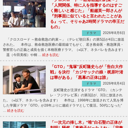
「人間関係、特に人を指導するのはすご
く難しいと感じた」「船越英一郎さんが
『刑事面に似ていると言われたことがあ
る』って、そりゃあ2時間ドラマの帝王だ
もの」
2026年8月6日
ドラマ
「クロスロード ～救命救急の約束～」（テレビ朝日系）の第5話が4日に放送
された。 本作は、救命救急医療の最前線でもがく、若き救命医・救急隊員・
警察官らの正義と成長を描く本格医療ドラマ。（※以下、ネタバレを含みます）
遥（今田美桜）や桐 …
続きを読む
「GTO」“鬼塚”反町隆史らが「告白大作
戦」を決行 「カジサックの娘・梶原叶渚
は華がある」「黒幕の正体は誰」
2026年8月4日
ドラマ
反町隆史が主演するドラマ「GTO」（カンテ
レ・フジテレビ系）の第3話が、3日に放送され
た。（※以下、ネタバレを含みます） 本作は、1998年に放送されて人気を博
した学園ドラマ「GTO」が28年ぶりに連続ドラマとして復活。50代になった“
…
続きを読む
「一次元の挿し木」“唯”白石聖の正体が
判明し騒然 「車椅子だったよね」「宗教