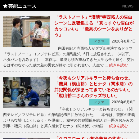
芸能ニュース
NEWS
「ラストノート」“澄晴”寺西拓人の告白
シーンに反響集まる 「真っすぐな告白が
カッコいい」「最高のシーンをありがと
う」
2026年8月7日
ドラマ
内田有紀と寺西拓人がダブル主演するドラマ
「ラストノート」（フジテレビ系）の第5話が、6日に放送された。（※以下、
ネタバレを含みます） 本作は、環境も積み重ねてきた人生も全く違う、交わ
るはずのなかった歳の差の男女が静かに引かれ合い、人生で …
続きを読む
「今夜もシリアルキラーと待ち合わせ」
「磯貝（横山裕）とヒナタ（関水渚）の
共犯関係が深まってきているのがいい」
「縦山裕二さんのグッズ欲しい」
2026年8月6日
ドラマ
「今夜もシリアルキラーと待ち合わせ」（関
西テレビ／フジテレビ系）の第6話が5日に放送された。 本作は、警察の正義
よりも復讐（ふくしゅう）を優先し、秘密の共犯関係を結んだ一匹おおかみの
刑事・磯貝（横山裕）と第六感女子ヒナタ（関水渚）の物語 …
続きを読む
「クロスロード ～救命救急の約束～」