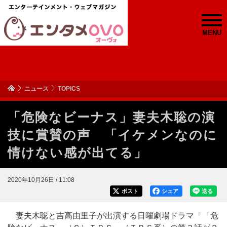
MENU
ニュース
TOPICS
「危険なビーナス」妻夫木聡の演
技に賞賛の声 「イケメンなのに
情けない感が出てる」
2020年10月26日 / 11:08
ポスト
シェア
送る
妻夫木聡と吉高由里子が出演する日曜劇場ドラマ「「危