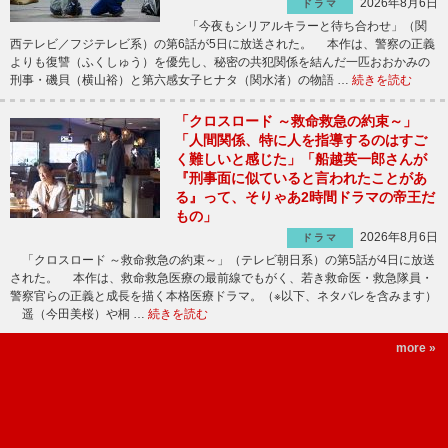
2026年8月6日
ドラマ
「今夜もシリアルキラーと待ち合わせ」（関
西テレビ／フジテレビ系）の第6話が5日に放送された。 本作は、警察の正義
よりも復讐（ふくしゅう）を優先し、秘密の共犯関係を結んだ一匹おおかみの
刑事・磯貝（横山裕）と第六感女子ヒナタ（関水渚）の物語 …
続きを読む
「クロスロード ～救命救急の約束～」
「人間関係、特に人を指導するのはすご
く難しいと感じた」「船越英一郎さんが
『刑事面に似ていると言われたことがあ
る』って、そりゃあ2時間ドラマの帝王だ
もの」
2026年8月6日
ドラマ
「クロスロード ～救命救急の約束～」（テレビ朝日系）の第5話が4日に放送
された。 本作は、救命救急医療の最前線でもがく、若き救命医・救急隊員・
警察官らの正義と成長を描く本格医療ドラマ。（※以下、ネタバレを含みます）
遥（今田美桜）や桐 …
続きを読む
more »