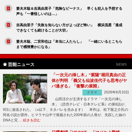
妻夫木聡＆吉高由里子「危険なビーナス」 早くも犯人を予想する
声も「一番怪しいのは…」
吉高由里子「失敗を知らない方がよっぽど怖い」 横浜流星「達成
できなくても続けることが大切」
妻夫木聡、二宮和也は「本当に人たらし」 「一緒にいるとこちら
まで感情豊かになる」
芸能ニュース
NEWS
「一次元の挿し木」“紫陽”堀田真由の正
体が判明 「義父も仙波佳代子も思考がヤ
バ過ぎる」「衝撃の展開」
2026年8月10日
ドラマ
山田涼介が主演するドラマ「一次元の挿し
木」（読売テレビ・日本テレビ系）の第6話が、
9日に放送された。（※以下、ネタバレを含みます） 本作は、松下龍之介氏の
同名小説が原作。ヒマラヤ山中で発掘された200年前の人骨が、失踪した妹の
DNAと完 …
続きを読む