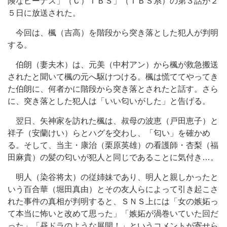
険なビーナス」（Ｃ）ＴＢＳ」（ＴＢＳ系）の第３話が２
５日に放送された。
今回は、楓（吉高）を階段から突き落とした犯人が判明
する。
伯朗（妻夫木）は、元美（中村アン）から楓が救急搬送
されたと聞いて楓の元へ駆けつける。楓は慌ててやってき
た伯朗に、何者かに階段から突き落とされたと話す。さら
に、突き落とした犯人は「いい匂いがした」と告げる。
翌日、矢神家を訪れた楓は、叔母の波恵（戸田恵子）と
祥子（安蘭けい）らとハグを交わし、「匂い」を確かめ
る。そして、当主・康治（栗原英雄）の看護師・杏梨（福
田麻貴）の髪の匂いが犯人と同じであることに気付き…。
明人（染谷将太）の従姉妹であり、明人と親しかったと
いう百合華（堀田真由）とその友人らによって引き起こさ
れた事件の真相が判明すると、ＳＮＳ上には「女の嫉妬っ
て本当に怖いと改めて思った」「嫉妬が渦巻いていた回だ
った」「昼ドラのような展開！」というコメントが寄せら