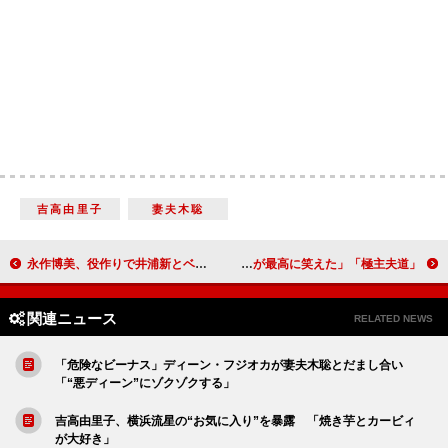
吉高由里子
妻夫木聡
永作博美、役作りで井浦新とベビー用品購入 「写真を撮られたらドキドキするなって…」
「極主夫道」で玉木宏らがハロウィーン仮装 「極道版の桃太郎が最高に笑えた」
関連ニュース
RELATED NEWS
「危険なビーナス」ディーン・フジオカが妻夫木聡とだまし合い
「“悪ディーン”にゾクゾクする」
吉高由里子、横浜流星の“お気に入り”を暴露 「焼き芋とカービィ
が大好き」