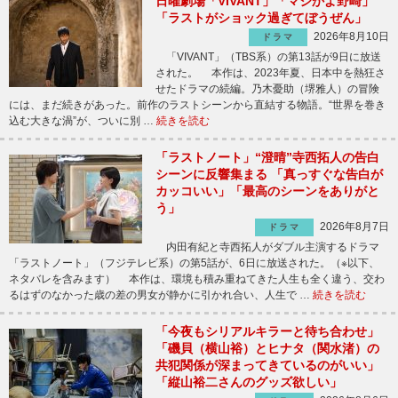
日曜劇場「VIVANT」「マジかよ野崎」
「ラストがショック過ぎてぼうぜん」
2026年8月10日
ドラマ
「VIVANT」（TBS系）の第13話が9日に放送
された。 本作は、2023年夏、日本中を熱狂さ
せたドラマの続編。乃木憂助（堺雅人）の冒険
には、まだ続きがあった。前作のラストシーンから直結する物語。“世界を巻き
込む大きな渦”が、ついに別 …
続きを読む
「ラストノート」“澄晴”寺西拓人の告白
シーンに反響集まる 「真っすぐな告白が
カッコいい」「最高のシーンをありがと
う」
2026年8月7日
ドラマ
内田有紀と寺西拓人がダブル主演するドラマ
「ラストノート」（フジテレビ系）の第5話が、6日に放送された。（※以下、
ネタバレを含みます） 本作は、環境も積み重ねてきた人生も全く違う、交わ
るはずのなかった歳の差の男女が静かに引かれ合い、人生で …
続きを読む
「今夜もシリアルキラーと待ち合わせ」
「磯貝（横山裕）とヒナタ（関水渚）の
共犯関係が深まってきているのがいい」
「縦山裕二さんのグッズ欲しい」