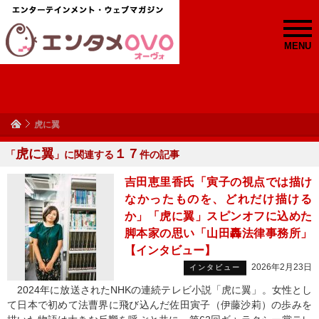
MENU
虎に翼
虎に翼
１７
「
」に関連する
件の記事
吉田恵里香氏「寅子の視点では描け
なかったものを、どれだけ描ける
か」「虎に翼」スピンオフに込めた
脚本家の思い「山田轟法律事務所」
【インタビュー】
2026年2月23日
インタビュー
2024年に放送されたNHKの連続テレビ小説「虎に翼」。女性とし
て日本で初めて法曹界に飛び込んだ佐田寅子（伊藤沙莉）の歩みを