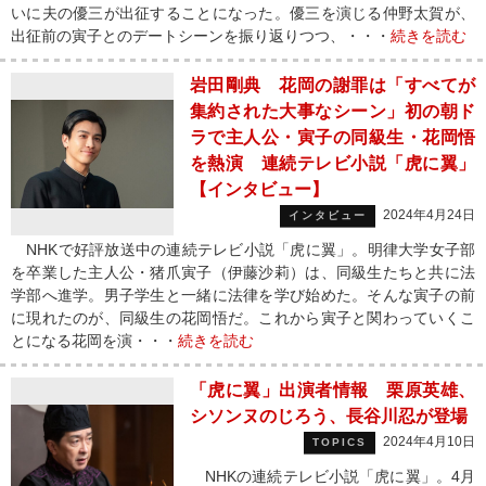
いに夫の優三が出征することになった。優三を演じる仲野太賀が、
出征前の寅子とのデートシーンを振り返りつつ、・・・
続きを読む
岩田剛典 花岡の謝罪は「すべてが
集約された大事なシーン」初の朝ド
ラで主人公・寅子の同級生・花岡悟
を熱演 連続テレビ小説「虎に翼」
【インタビュー】
2024年4月24日
インタビュー
NHKで好評放送中の連続テレビ小説「虎に翼」。明律大学女子部
を卒業した主人公・猪爪寅子（伊藤沙莉）は、同級生たちと共に法
学部へ進学。男子学生と一緒に法律を学び始めた。そんな寅子の前
に現れたのが、同級生の花岡悟だ。これから寅子と関わっていくこ
とになる花岡を演・・・
続きを読む
「虎に翼」出演者情報 栗原英雄、
シソンヌのじろう、長谷川忍が登場
2024年4月10日
TOPICS
NHKの連続テレビ小説「虎に翼」。4月