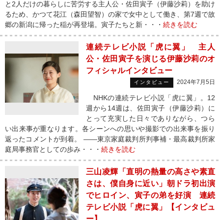
と2人だけの暮らしに苦労する主人公・佐田寅子（伊藤沙莉）を助け
るため、かつて花江（森田望智）の家で女中として働き、第7週で故
郷の新潟に帰った稲が再登場。寅子たちと新・・・
続きを読む
連続テレビ小説「虎に翼」 主人
公・佐田寅子を演じる伊藤沙莉のオ
フィシャルインタビュー
2024年7月5日
インタビュー
NHKの連続テレビ小説「虎に翼」。12
週から14週は、佐田寅子（伊藤沙莉）に
とって充実した日々でありながら、つら
い出来事が重なります。各シーンへの思いや撮影での出来事を振り
返ったコメントが到着。 ――東京家庭裁判所判事補・最高裁判所家
庭局事務官としての歩み・・・
続きを読む
三山凌輝「直明の熱量の高さや素直
さは、僕自身に近い」朝ドラ初出演
でヒロイン、寅子の弟を好演 連続
テレビ小説「虎に翼」【インタビュ
ー】