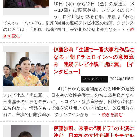
10日（水）から12日（金）の放送回（8
～10回）に栗原英雄、シソンヌのじろ
う、長谷川忍が登場する。栗原は「わろ
てんか」「なつぞら」以来3回目の連続テレビ小説の出演。シソンヌ
のじろうは、「まれ」以来2回目、長谷川忍は初出演となる・・・
続
きを読む
伊藤沙莉「生涯で一番大事な作品に
なる」朝ドラヒロインへの意気込
み 連続テレビ小説「虎に翼」【イ
ンタビュー】
2024年3月6日
インタビュー
4月1日から放送開始となるNHKの連続
テレビ小説「虎に翼」。日本初の女性弁護士、のちに裁判官となる
三淵嘉子の生涯をモデルに、ヒロイン・猪爪寅子が、困難な時代に
立ち向かい、情熱をもって道を切り開いていく物語だ。放送開始を
前に、主演の伊藤沙莉が、クランクインから・・・
続きを読む
伊藤沙莉、来春の“朝ドラ”の主演に
決定 日本初の女性弁護士をモデル