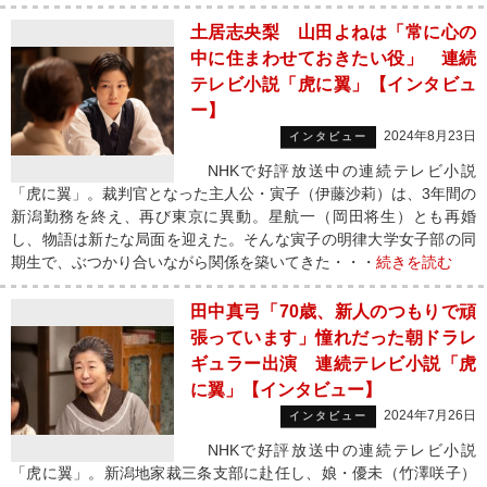
土居志央梨 山田よねは「常に心の
中に住まわせておきたい役」 連続
テレビ小説「虎に翼」【インタビュ
ー】
2024年8月23日
インタビュー
NHKで好評放送中の連続テレビ小説
「虎に翼」。裁判官となった主人公・寅子（伊藤沙莉）は、3年間の
新潟勤務を終え、再び東京に異動。星航一（岡田将生）とも再婚
し、物語は新たな局面を迎えた。そんな寅子の明律大学女子部の同
期生で、ぶつかり合いながら関係を築いてきた・・・
続きを読む
田中真弓「70歳、新人のつもりで頑
張っています」憧れだった朝ドラレ
ギュラー出演 連続テレビ小説「虎
に翼」【インタビュー】
2024年7月26日
インタビュー
NHKで好評放送中の連続テレビ小説
「虎に翼」。新潟地家裁三条支部に赴任し、娘・優未（竹澤咲子）