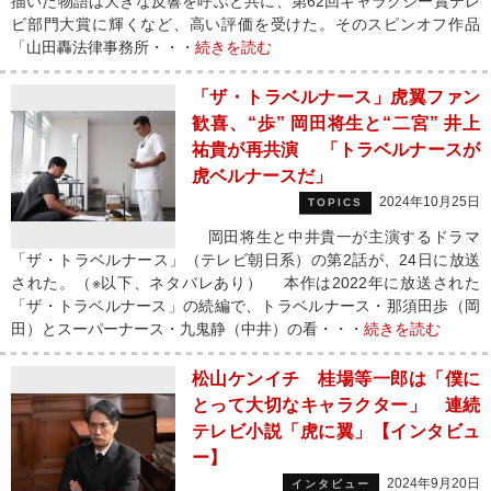
描いた物語は大きな反響を呼ぶと共に、第62回ギャラクシー賞テレ
ビ部門大賞に輝くなど、高い評価を受けた。そのスピンオフ作品
「山田轟法律事務所・・・
続きを読む
「ザ・トラベルナース」虎翼ファン
歓喜、“歩” 岡田将生と“二宮” 井上
祐貴が再共演 「トラベルナースが
虎ベルナースだ」
2024年10月25日
TOPICS
岡田将生と中井貴一が主演するドラマ
「ザ・トラベルナース」（テレビ朝日系）の第2話が、24日に放送
された。（※以下、ネタバレあり） 本作は2022年に放送された
「ザ・トラベルナース」の続編で、トラベルナース・那須田歩（岡
田）とスーパーナース・九鬼静（中井）の看・・・
続きを読む
松山ケンイチ 桂場等一郎は「僕に
とって大切なキャラクター」 連続
テレビ小説「虎に翼」【インタビュ
ー】
2024年9月20日
インタビュー