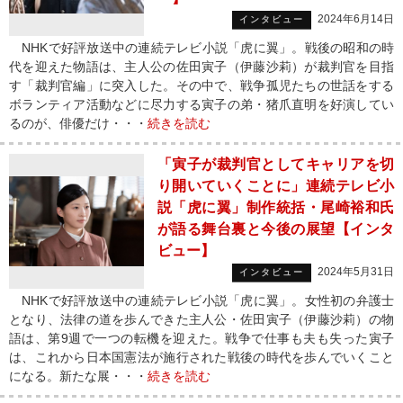
2024年6月14日
インタビュー
NHKで好評放送中の連続テレビ小説「虎に翼」。戦後の昭和の時
代を迎えた物語は、主人公の佐田寅子（伊藤沙莉）が裁判官を目指
す「裁判官編」に突入した。その中で、戦争孤児たちの世話をする
ボランティア活動などに尽力する寅子の弟・猪爪直明を好演してい
るのが、俳優だけ・・・
続きを読む
「寅子が裁判官としてキャリアを切
り開いていくことに」連続テレビ小
説「虎に翼」制作統括・尾崎裕和氏
が語る舞台裏と今後の展望【インタ
ビュー】
2024年5月31日
インタビュー
NHKで好評放送中の連続テレビ小説「虎に翼」。女性初の弁護士
となり、法律の道を歩んできた主人公・佐田寅子（伊藤沙莉）の物
語は、第9週で一つの転機を迎えた。戦争で仕事も夫も失った寅子
は、これから日本国憲法が施行された戦後の時代を歩んでいくこと
になる。新たな展・・・
続きを読む