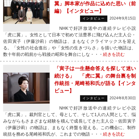
翼」脚本家が作品に込めた思い（前
編）【インタビュー】
2024年9月15日
インタビュー
NHKで好評放送中の連続テレビ小説
「虎に翼」。女性として日本で初めて法曹界に飛び込んだ主人公・
佐田寅子（伊藤沙莉）の物語は、まもなくクライマックスを迎え
る。「女性の社会進出」や「女性の生きづらさ」を描いた物語は、
数十年前の戦前から戦後の昭和を舞台にしな・・・
続きを読む
「寅子は一生懸命答えを探して迷い
続ける」 「虎に翼」の舞台裏を制
作統括・尾崎裕和氏が語る【インタ
ビュー】
2024年8月30日
インタビュー
NHKで好評放送中の連続テレビ小説
「虎に翼」。裁判官として、母として、そして1人の人間として、悩
みながらもさまざまな経験を積んで成長してきた主人公・佐田寅子
（伊藤沙莉）の物語は、まもなく終盤を迎える。この機会に、制作
統括を務める尾崎裕和氏が、これまでの物語・・・
続きを読む