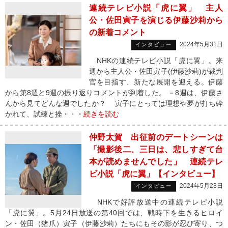
連続テレビ小説「虎に翼」 主人
公・佐田寅子を演じる伊藤沙莉から
の新着コメント
2024年5月31日
インタビュー
NHKの連続テレビ小説「虎に翼」。来
週から主人公・佐田寅子(伊藤沙莉)が裁判
官を目指す、新たな展開を迎える。伊藤
から第8週と9週の振り返りコメントが到着した。 －8週は、伊藤さ
んから見てどんな週でしたか？ 寅子にとっては理想や夢が打ち砕
かれて、試練と挫・・・
続きを読む
仲野太賀 出征前のデートシーンは
「撮影後二、三日は、悲しすぎて台
本が読めませんでした」 連続テレ
ビ小説「虎に翼」【インタビュー】
2024年5月23日
インタビュー
NHKで好評放送中の連続テレビ小説
「虎に翼」。5月24日放送の第40回では、戦時下を生きるヒロイ
ン・佐田（猪爪）寅子（伊藤沙莉）たちにもその影が忍び寄り、つ