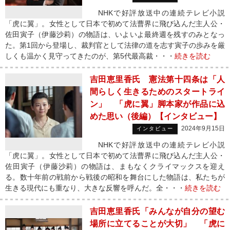
NHKで好評放送中の連続テレビ小説
「虎に翼」。女性として日本で初めて法曹界に飛び込んだ主人公・
佐田寅子（伊藤沙莉）の物語は、いよいよ最終週を残すのみとなっ
た。第1回から登場し、裁判官として法律の道を志す寅子の歩みを厳
しくも温かく見守ってきたのが、第5代最高裁・・・
続きを読む
吉田恵里香氏 憲法第十四条は「人
間らしく生きるためのスタートライ
ン」 「虎に翼」脚本家が作品に込
めた思い（後編）【インタビュー】
2024年9月15日
インタビュー
NHKで好評放送中の連続テレビ小説
「虎に翼」。女性として日本で初めて法曹界に飛び込んだ主人公・
佐田寅子（伊藤沙莉）の物語は、まもなくクライマックスを迎え
る。数十年前の戦前から戦後の昭和を舞台にした物語は、私たちが
生きる現代にも重なり、大きな反響を呼んだ。全・・・
続きを読む
吉田恵里香氏「みんなが自分の望む
場所に立てることが大切」 「虎に