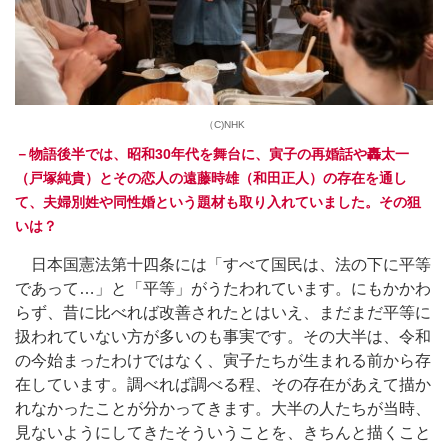
（C)NHK
－物語後半では、昭和30年代を舞台に、寅子の再婚話や轟太一
（戸塚純貴）とその恋人の遠藤時雄（和田正人）の存在を通し
て、夫婦別姓や同性婚という題材も取り入れていました。その狙
いは？
日本国憲法第十四条には「すべて国民は、法の下に平等
であって…」と「平等」がうたわれています。にもかかわ
らず、昔に比べれば改善されたとはいえ、まだまだ平等に
扱われていない方が多いのも事実です。その大半は、令和
の今始まったわけではなく、寅子たちが生まれる前から存
在しています。調べれば調べる程、その存在があえて描か
れなかったことが分かってきます。大半の人たちが当時、
見ないようにしてきたそういうことを、きちんと描くこと