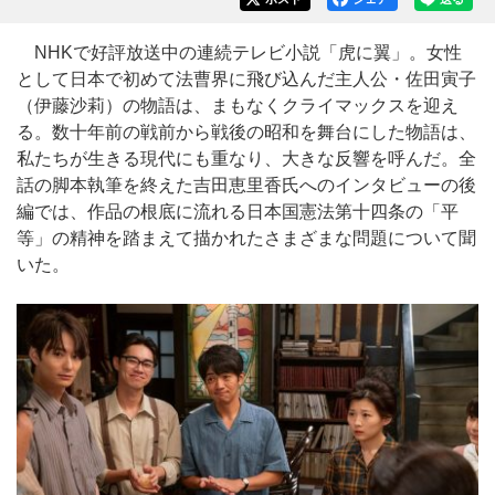
NHKで好評放送中の連続テレビ小説「虎に翼」。女性
として日本で初めて法曹界に飛び込んだ主人公・佐田寅子
（伊藤沙莉）の物語は、まもなくクライマックスを迎え
る。数十年前の戦前から戦後の昭和を舞台にした物語は、
私たちが生きる現代にも重なり、大きな反響を呼んだ。全
話の脚本執筆を終えた吉田恵里香氏へのインタビューの後
編では、作品の根底に流れる日本国憲法第十四条の「平
等」の精神を踏まえて描かれたさまざまな問題について聞
いた。