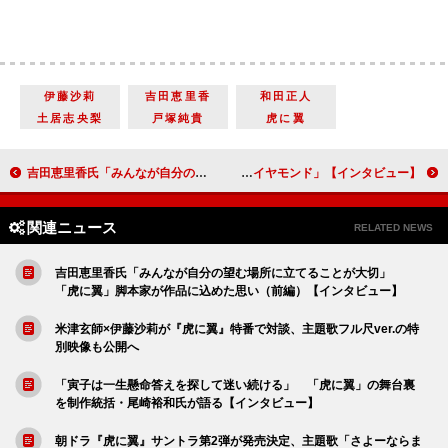
伊藤沙莉
吉田恵里香
和田正人
土居志央梨
戸塚純貴
虎に翼
吉田恵里香氏「みんなが自分の望む場所に立てることが大切」 「虎に翼」脚本家が作品に込めた思い（前編）【インタビュー】
神木隆之介「主人公の鉄平を『ONE PIECE』のルフィのようなイメージで演じています」 日曜劇場「海に眠るダイヤモンド」【インタビュー】
関連ニュース
RELATED NEWS
吉田恵里香氏「みんなが自分の望む場所に立てることが大切」
「虎に翼」脚本家が作品に込めた思い（前編）【インタビュー】
米津玄師×伊藤沙莉が『虎に翼』特番で対談、主題歌フル尺ver.の特
別映像も公開へ
「寅子は一生懸命答えを探して迷い続ける」 「虎に翼」の舞台裏
を制作統括・尾崎裕和氏が語る【インタビュー】
朝ドラ『虎に翼』サントラ第2弾が発売決定、主題歌「さよーならま