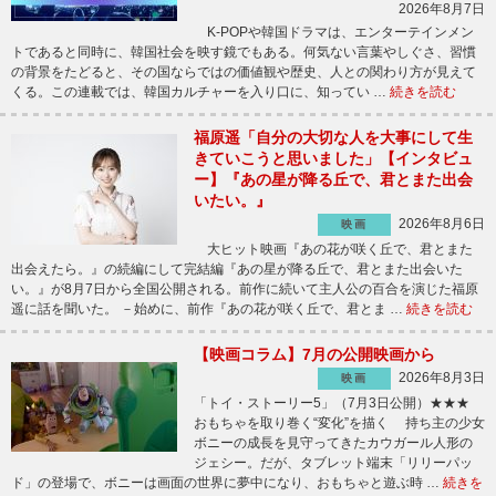
2026年8月7日
K-POPや韓国ドラマは、エンターテインメン
トであると同時に、韓国社会を映す鏡でもある。何気ない言葉やしぐさ、習慣
の背景をたどると、その国ならではの価値観や歴史、人との関わり方が見えて
くる。この連載では、韓国カルチャーを入り口に、知ってい …
続きを読む
福原遥「自分の大切な人を大事にして生
きていこうと思いました」【インタビュ
ー】『あの星が降る丘で、君とまた出会
いたい。』
2026年8月6日
映画
大ヒット映画『あの花が咲く丘で、君とまた
出会えたら。』の続編にして完結編『あの星が降る丘で、君とまた出会いた
い。』が8月7日から全国公開される。前作に続いて主人公の百合を演じた福原
遥に話を聞いた。 －始めに、前作『あの花が咲く丘で、君とま …
続きを読む
【映画コラム】7月の公開映画から
2026年8月3日
映画
「トイ・ストーリー5」（7月3日公開）★★★
おもちゃを取り巻く“変化”を描く 持ち主の少女
ボニーの成長を見守ってきたカウガール人形の
ジェシー。だが、タブレット端末「リリーパッ
ド」の登場で、ボニーは画面の世界に夢中になり、おもちゃと遊ぶ時 …
続きを