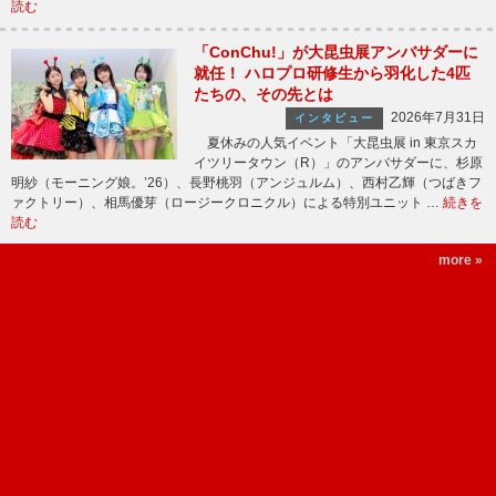
読む
「ConChu!」が大昆虫展アンバサダーに
就任！ ハロプロ研修生から羽化した4匹
たちの、その先とは
2026年7月31日
インタビュー
夏休みの人気イベント「大昆虫展 in 東京スカ
イツリータウン（R）」のアンバサダーに、杉原
明紗（モーニング娘。’26）、長野桃羽（アンジュルム）、西村乙輝（つばきフ
ァクトリー）、相馬優芽（ロージークロニクル）による特別ユニット …
続きを
読む
more »