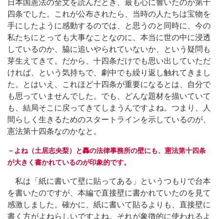
日本国憲法の全文を読んだとき、最も心に響いたのが第十
四条でした。これが公布されたら、当時の人たちは宝物を
手にしたように感動するのでは、と思うのと同時に、今の
私たちにとっても大事なことなのに、本当に世の中に浸透
しているのか、脇に追いやられていないか、という疑問も
芽生えてきて。だから、十四条だけでも思い出していただ
ければ、という気持ちで、劇中でも繰り返し触れてきまし
た。とはいえ、これほど十四条が重要になるとは、自分で
も思っていませんでした。でも、どんな題材を描いていて
も、結局そこに戻ってきてしまうんですよね。つまり、人
間らしく生きるためのスタートラインを示しているのが、
憲法第十四条なのかなと。
－よね（土居志央梨）と轟の法律事務所の壁にも、憲法第十四条
が大きく書かれているのが印象的です。
私は「紙に書いて壁に貼ってある」というつもりで台本
を書いたのですが、本編で直接壁に書かれていたのを見て
感激しました。確かに、紙に書いて貼るよりも、直接壁に
書く方がよねらしいですよね。それが象徴的に使われるよ