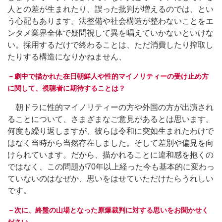
人との差が生まれたり、誤った批判が増えるのでは、とい
う心配もあります。法整備や社会構造が整わないことをエ
ンタメ業界全体で疑問視して異を唱えていかないといけな
い。採用するだけで終わることは、ただ消費したり搾取し
たりする構造になりかねません、
－劇中で描かれた在日朝鮮人や性的マイノリティーの受け止め方
に関して、視聴者に期待することは？
朝ドラに性的マイノリティーの方や外国の方が出演され
ることについて、さまざまなご意見があるとは思います。
何度も繰り返しますが、彼らは令和に突如生まれたわけで
はなく当時から当然存在しました。そして差別や偏見を向
けられています。だから、描かれることに違和感を抱くの
ではなく、この問題が70年以上経った今も基本的に変わっ
ていないのはなぜか、思いをはせていただけたらうれしい
です。
－次に、終盤の山場となった原爆裁判に対する思いをお聞かせく