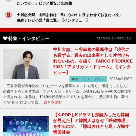
たいつか！」ピアノ版など全28曲
土居志央梨 山田よねは「常に心の中に住まわせておきたい役」
連続テレビ小説「虎に翼」【インタビュー】
特集・インタビュー
FEATURE & INTERVIEW
中川大志、三谷幸喜の最新作は「現代に
も通ずる、過去の出来事として片付けら
れないもの」を描く PARCO PRODUCE
2026「アメリカン・ドリーム」【インタ
ビュー】
2026年8月8日
舞台・ミュージカル
三谷幸喜が長年温めていたテーマを豪華キャストで描く、渾身（こんしん）
の書き下ろし新作舞台「アメリカン・ドリーム」が8月15日からPARCO劇場で
上演される。本作は、1940年代後半のアメリカを舞台に、反共産主義に基づ
く“赤狩り”によって告 …
続きを読む
【K-POPもKドラマも深読みしたら韓国
が見えた】＃韓国人はなぜ「呼称整理」
をするのか、「脱出おひとり島」が映す
韓国社会