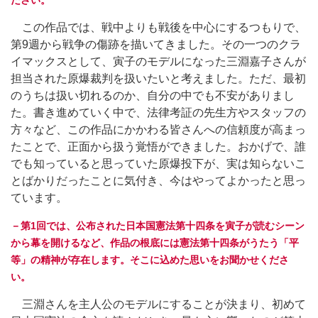
ださい。
この作品では、戦中よりも戦後を中心にするつもりで、
第9週から戦争の傷跡を描いてきました。その一つのクラ
イマックスとして、寅子のモデルになった三淵嘉子さんが
担当された原爆裁判を扱いたいと考えました。ただ、最初
のうちは扱い切れるのか、自分の中でも不安がありまし
た。書き進めていく中で、法律考証の先生方やスタッフの
方々など、この作品にかかわる皆さんへの信頼度が高まっ
たことで、正面から扱う覚悟ができました。おかげで、誰
でも知っていると思っていた原爆投下が、実は知らないこ
とばかりだったことに気付き、今はやってよかったと思っ
ています。
－第1回では、公布された日本国憲法第十四条を寅子が読むシーン
から幕を開けるなど、作品の根底には憲法第十四条がうたう「平
等」の精神が存在します。そこに込めた思いをお聞かせくださ
い。
三淵さんを主人公のモデルにすることが決まり、初めて