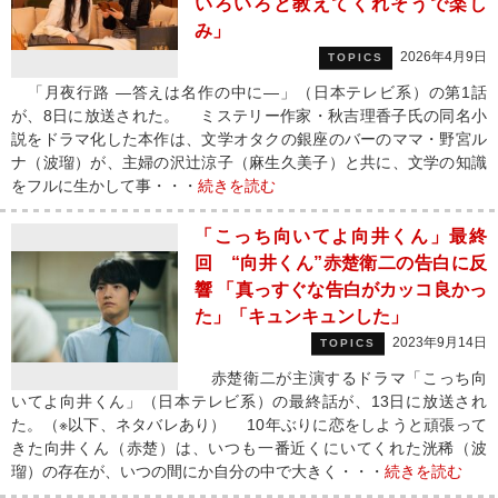
いろいろと教えてくれそうで楽し
み」
2026年4月9日
TOPICS
「月夜行路 ―答えは名作の中に―」（日本テレビ系）の第1話
が、8日に放送された。 ミステリー作家・秋吉理香子氏の同名小
説をドラマ化した本作は、文学オタクの銀座のバーのママ・野宮ル
ナ（波瑠）が、主婦の沢辻涼子（麻生久美子）と共に、文学の知識
をフルに生かして事・・・
続きを読む
「こっち向いてよ向井くん」最終
回 “向井くん”赤楚衛二の告白に反
響 「真っすぐな告白がカッコ良かっ
た」「キュンキュンした」
2023年9月14日
TOPICS
赤楚衛二が主演するドラマ「こっち向
いてよ向井くん」（日本テレビ系）の最終話が、13日に放送され
た。（※以下、ネタバレあり） 10年ぶりに恋をしようと頑張って
きた向井くん（赤楚）は、いつも一番近くにいてくれた洸稀（波
瑠）の存在が、いつの間にか自分の中で大きく・・・
続きを読む