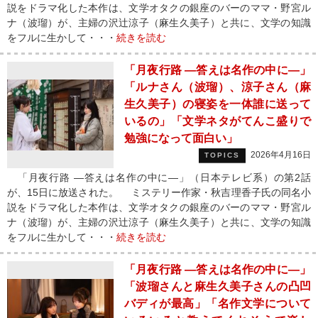
説をドラマ化した本作は、文学オタクの銀座のバーのママ・野宮ル
ナ（波瑠）が、主婦の沢辻涼子（麻生久美子）と共に、文学の知識
をフルに生かして・・・
続きを読む
「月夜行路 ―答えは名作の中に―」
「ルナさん（波瑠）、涼子さん（麻
生久美子）の寝姿を一体誰に送って
いるの」「文学ネタがてんこ盛りで
勉強になって面白い」
2026年4月16日
TOPICS
「月夜行路 ―答えは名作の中に―」（日本テレビ系）の第2話
が、15日に放送された。 ミステリー作家・秋吉理香子氏の同名小
説をドラマ化した本作は、文学オタクの銀座のバーのママ・野宮ル
ナ（波瑠）が、主婦の沢辻涼子（麻生久美子）と共に、文学の知識
をフルに生かして・・・
続きを読む
「月夜行路 ―答えは名作の中に―」
「波瑠さんと麻生久美子さんの凸凹
バディが最高」「名作文学について