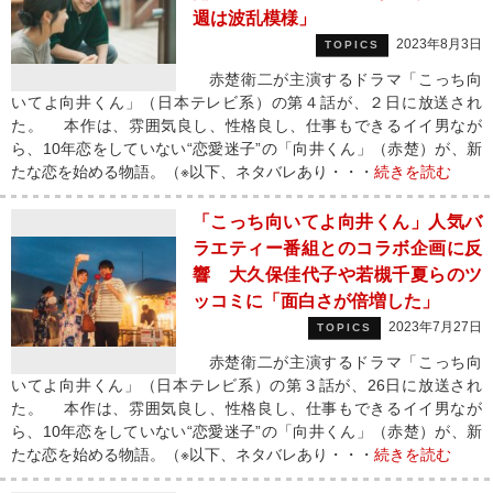
週は波乱模様」
2023年8月3日
TOPICS
赤楚衛二が主演するドラマ「こっち向
いてよ向井くん」（日本テレビ系）の第４話が、２日に放送され
た。 本作は、雰囲気良し、性格良し、仕事もできるイイ男なが
ら、10年恋をしていない“恋愛迷子”の「向井くん」（赤楚）が、新
たな恋を始める物語。（※以下、ネタバレあり・・・
続きを読む
「こっち向いてよ向井くん」人気バ
ラエティー番組とのコラボ企画に反
響 大久保佳代子や若槻千夏らのツ
ッコミに「面白さが倍増した」
2023年7月27日
TOPICS
赤楚衛二が主演するドラマ「こっち向
いてよ向井くん」（日本テレビ系）の第３話が、26日に放送され
た。 本作は、雰囲気良し、性格良し、仕事もできるイイ男なが
ら、10年恋をしていない“恋愛迷子”の「向井くん」（赤楚）が、新
たな恋を始める物語。（※以下、ネタバレあり・・・
続きを読む