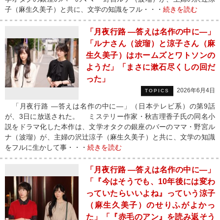
子（麻生久美子）と共に、文学の知識をフル・・・
続きを読む
「月夜行路 ―答えは名作の中に―」
「ルナさん（波瑠）と涼子さん（麻
生久美子）はホームズとワトソンの
ようだ」「まさに漱石尽くしの回だ
った」
2026年6月4日
TOPICS
「月夜行路 ―答えは名作の中に―」（日本テレビ系）の第9話
が、3日に放送された。 ミステリー作家・秋吉理香子氏の同名小
説をドラマ化した本作は、文学オタクの銀座のバーのママ・野宮ル
ナ（波瑠）が、主婦の沢辻涼子（麻生久美子）と共に、文学の知識
をフルに生かして事・・・
続きを読む
「月夜行路 ―答えは名作の中に―」
「『今はそうでも、10年後には変わ
っていたらいいよね』っていう涼子
（麻生久美子）のせりふがよかっ
た」「『赤毛のアン』を読み返そう