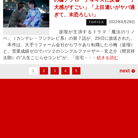
犬感がすごい」「上目遣いがヤバ過
ぎて、末恐ろしい」
2022年8月29日
TOPICS
波瑠が主演するドラマ「魔法のリノ
ベ」（カンテレ・フジテレビ系）の第７話が、29日に放送された。
本作は、大手リフォーム会社からワケあり転職した小梅（波瑠）
と、営業成績ゼロでバツ２のシングルファーザー・玄之介（間宮祥
太朗）の“人生こじらせコンビ”が、「住宅・・・
続きを読む
next
1
2
3
4
5