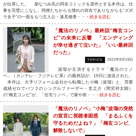
が出席した。 柴なつみ氏の同名コミックを原作とする本作は、仕
事を完璧にこなし、同僚たちからも憧れの存在でありながらも“ズボ
ラ女子”の一面をもつ主人公・速見穂香・・・
続きを読む
「魔法のリノベ」最終話“梅玄コン
ビ”の未来に反響 「エンディング
が幸せ過ぎて泣いた」「いい最終回
だった」
2022年9月19日
TOPICS
波瑠が主演するドラマ「魔法のリノ
ベ」（カンテレ・フジテレビ系）の最終話が、19日に放送された。
本作は、大手リフォーム会社から転職した小梅（波瑠）と、営業
成績ゼロでバツ２のシングルファーザー・玄之介（間宮祥太朗）
の“梅玄コンビ”が、「住宅リノベ」で家や依・・・
続きを読む
「魔法のリノベ」“小梅”波瑠の突然
の宣言に視聴者困惑 「まるふくを
守るためだよね？」「梅玄コンビ、
解散しないで」