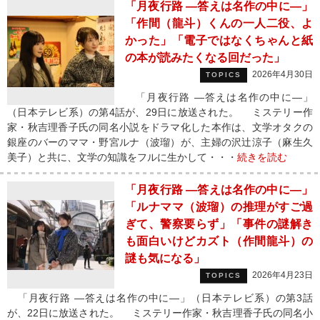
「月夜行路 ―答えは名作の中に―」
「作間（龍斗）くんの一人二役、よ
かった」「電子ではなくちゃんと紙
の本が読みたくなる回だった」
2026年4月30日
TOPICS
「月夜行路 ―答えは名作の中に―」
（日本テレビ系）の第4話が、29日に放送された。 ミステリー作
家・秋吉理香子氏の同名小説をドラマ化した本作は、文学オタクの
銀座のバーのママ・野宮ルナ（波瑠）が、主婦の沢辻涼子（麻生久
美子）と共に、文学の知識をフルに生かして・・・
続きを読む
「月夜行路 ―答えは名作の中に―」
「ルナママ（波瑠）の推理がすご過
ぎて、警察要らず」「事件の謎解き
も面白いけどカズト（作間龍斗）の
謎も気になる」
2026年4月23日
TOPICS
「月夜行路 ―答えは名作の中に―」（日本テレビ系）の第3話
が、22日に放送された。 ミステリー作家・秋吉理香子氏の同名小