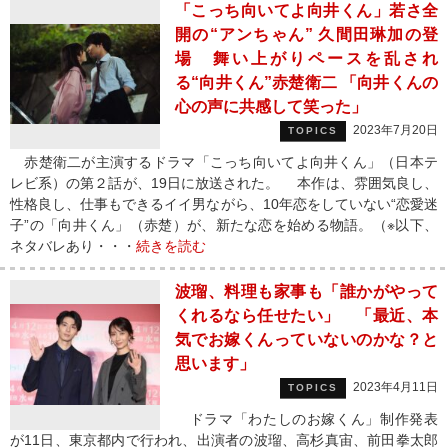
「こっち向いてよ向井くん」若さ全
開の“アンちゃん” 久間田琳加の登
場 舞い上がりペースを乱され
る“向井くん”赤楚衛二 「向井くんの
心の声に共感して笑った」
2023年7月20日
TOPICS
赤楚衛二が主演するドラマ「こっち向いてよ向井くん」（日本テ
レビ系）の第２話が、19日に放送された。 本作は、雰囲気良し、
性格良し、仕事もできるイイ男ながら、10年恋をしていない“恋愛迷
子”の「向井くん」（赤楚）が、新たな恋を始める物語。（※以下、
ネタバレあり・・・
続きを読む
波瑠、料理も家事も「誰かがやって
くれるなら任せたい」 「最近、本
気でお嫁くんっていないのかな？と
思います」
2023年4月11日
TOPICS
ドラマ「わたしのお嫁くん」制作発表
が11日、東京都内で行われ、出演者の波瑠、高杉真宙、前田拳太郎