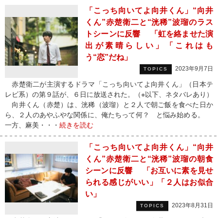
「こっち向いてよ向井くん」“向井
くん”赤楚衛二と“洸稀”波瑠のラス
トシーンに反響 「虹を絡ませた演
出が素晴らしい」「これはも
う“恋”だね」
2023年9月7日
TOPICS
赤楚衛二が主演するドラマ「こっち向いてよ向井くん」（日本テ
レビ系）の第９話が、６日に放送された。（※以下、ネタバレあり）
向井くん（赤楚）は、洸稀（波瑠）と２人で朝ご飯を食べた日か
ら、２人のあやふやな関係に、俺たちって何？ と悩み始める。
一方、麻美・・・
続きを読む
「こっち向いてよ向井くん」“向井
くん”赤楚衛二と“洸稀”波瑠の朝食
シーンに反響 「お互いに素を見せ
られる感じがいい」「２人はお似合
い」
2023年8月31日
TOPICS