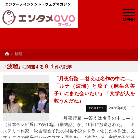
MENU
波瑠
波瑠
９１
「
」に関連する
件の記事
「月夜行路 ―答えは名作の中に―」
「ルナ（波瑠）と涼子（麻生久美
子）にまた会いたい」「文学が人を
救うんだね」
2026年6月11日
TOPICS
「月夜行路 ―答えは名作の中に―」
（日本テレビ系）の第10話（最終話）が、10日に放送された。 ミ
ステリー作家・秋吉理香子氏の同名小説をドラマ化した本作は、文
学オタクの銀座のバーのママ・野宮ルナ（波瑠）が、主婦の沢辻涼