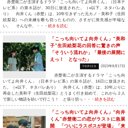
赤楚衛二が主演するドラマ「こっち向いてよ向井くん」（日本テ
レビ系）の第８話が、30日に放送された。（※以下、ネタバレあ
り） 向井くん（赤楚）は、10年引きずった元カノ・美和子（生田
絵梨花）への未練を断ち切ったものの、さすがに喪失感が半端な
い。 そんな中、・・・
続きを読む
「こっち向いてよ向井くん」“美和
子”生田絵梨花の回答に驚きの声
「そういう流れか」「最後の展開に
えっ！ となった」
2023年8月17日
TOPICS
赤楚衛二が主演するドラマ「こっち向
いてよ向井くん」（日本テレビ系）の第６話が、16日に放送され
た。（※以下、ネタバレあり） 向井くん（赤楚）は、10年ぶりに
再会した美和子（生田絵梨花）とうまく行き始めて、これから２人
で新しい物語を紡いで行こう！ と張り切っ・・・
続きを読む
「こっち向いてよ向井くん」“向井
くん”赤楚衛二の恋がラストに急展
開 「ついにラスボスが登場」「来