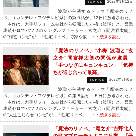
2022年9月12日
TOPICS
波瑠が主演するドラマ「魔法のリノ
ベ」（カンテレ・フジテレビ系）の第９話が、12日に放送された。
本作は、大手リフォーム会社から転職した小梅（波瑠）と、営業
成績ゼロでバツ２のシングルファーザー・玄之介（間宮祥太朗）
の“梅玄コンビ”が、「住宅リノベ」で家や依・・・
続きを読む
「魔法のリノベ」“小梅”波瑠と“玄
之介”間宮祥太朗の関係が進展
「手つなぎにキュンキュン」「気持
ちが通じ合って最高」
2022年9月6日
TOPICS
波瑠が主演するドラマ「魔法のリノ
ベ」（カンテレ・フジテレビ系）の第８話が、５日に放送された。
本作は、大手リフォーム会社から転職した小梅（波瑠）と、営業
成績ゼロでバツ２のシングルファーザー・玄之介（間宮祥太朗）
の“人生こじらせコンビ”が、「住宅リノベ」・・・
続きを読む
「魔法のリノベ」“竜之介”吉野北人
の猛アプローチ＆キスに反響 「子