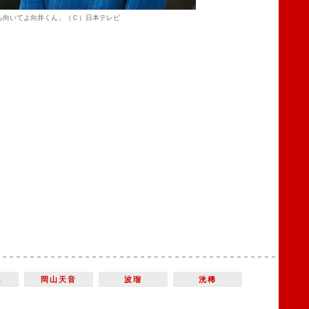
ち向いてよ向井くん」（Ｃ）日本テレビ
ん
岡山天音
波瑠
洸稀