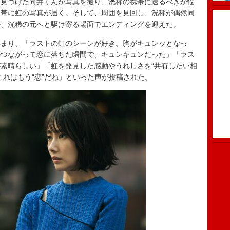
見つけた向井くんが写真を撮り、洸稀の携帯に送るべきか悩
携帯に虹の写真が届く。そして、周囲を見回し、洸稀が偶然同
が、洸稀の元へと駆け寄る場面でエンディングを迎えた。
まり、「ラストの虹のシーンが好き。胸がキュンッとなっ
がつながって恋に落ちた瞬間で、キュンキュンだった」「ラス
素晴らしい」「虹を発見した感動やうれしさを“共有したい相
これはもう“恋”だね」といった声が投稿された。