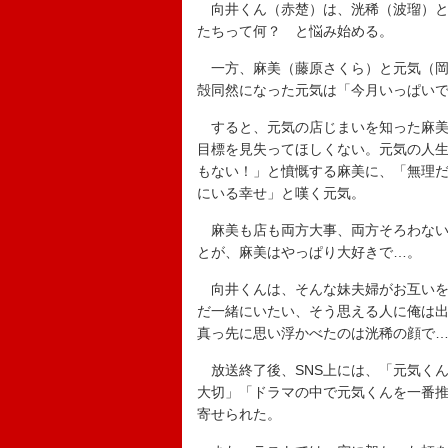
向井くん（赤楚）は、洸稀（波瑠）と
たちって何？ と悩み始める。
一方、麻美（藤原さくら）と元気（岡
殻同然になった元気は「今月いっぱい
すると、元気の店じまいを知った麻美
目標を見失ってほしくない。元気の人
もない！」と憤慨する麻美に、「無理
にいる幸せ」と嘆く元気。
麻美も店も両方大事、両方そろわない
とが、麻美はやっぱり大好きで…。
向井くんは、そんな妹夫婦がお互いを
だ一緒にいたい、そう思える人に俺は
真っ先に思い浮かべたのは洸稀の顔で
放送終了後、SNS上には、「元気く
大切」「ドラマの中で元気くんを一番
寄せられた。