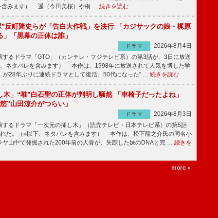
を含みます） 遥（今田美桜）や桐 …
続きを読む
鬼塚”反町隆史らが「告白大作戦」を決行 「カジサックの娘・梶原
る」「黒幕の正体は誰」
2026年8月4日
ドラマ
するドラマ「GTO」（カンテレ・フジテレビ系）の第3話が、3日に放送
下、ネタバレを含みます） 本作は、1998年に放送されて人気を博した学
」が28年ぶりに連続ドラマとして復活。50代になった“ …
続きを読む
し木」“唯”白石聖の正体が判明し騒然 「車椅子だったよね」
“悠”山田涼介がつらい」
2026年8月3日
ドラマ
するドラマ「一次元の挿し木」（読売テレビ・日本テレビ系）の第5話
された。（※以下、ネタバレを含みます） 本作は、松下龍之介氏の同名小
ヤ山中で発掘された200年前の人骨が、失踪した妹のDNAと完 …
続きを
more »