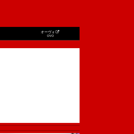
オーヴォ
OVO