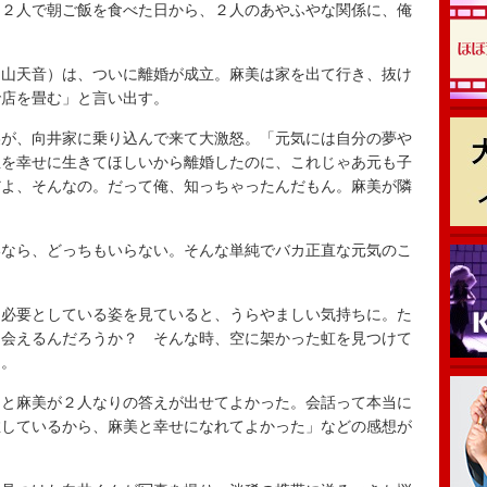
２人で朝ご飯を食べた日から、２人のあやふやな関係に、俺
山天音）は、ついに離婚が成立。麻美は家を出て行き、抜け
で店を畳む」と言い出す。
が、向井家に乗り込んで来て大激怒。「元気には自分の夢や
生を幸せに生きてほしいから離婚したのに、これじゃあ元も子
だよ、そんなの。だって俺、知っちゃったんだもん。麻美が隣
なら、どっちもいらない。そんな単純でバカ正直な元気のこ
必要としている姿を見ていると、うらやましい気持ちに。た
出会えるんだろうか？ そんな時、空に架かった虹を見つけて
…。
んと麻美が２人なりの答えが出せてよかった。会話って本当に
推しているから、麻美と幸せになれてよかった」などの感想が