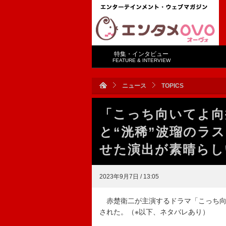
特集・インタビュー
FEATURE & INTERVIEW
ニュース
TOPICS
「こっち向いてよ向
と“洸稀”波瑠のラ
せた演出が素晴らし
2023年9月7日 / 13:05
赤楚衛二が主演するドラマ「こっち向
された。（※以下、ネタバレあり）