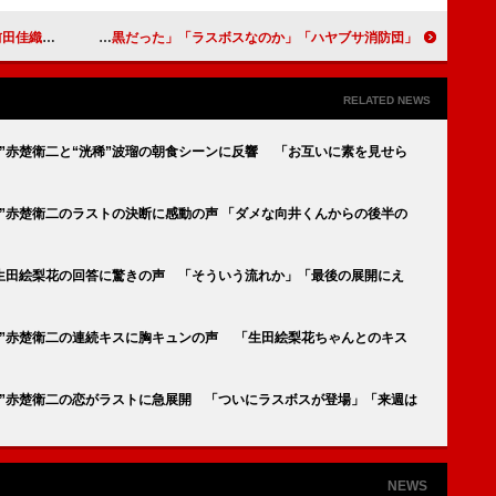
キドキしました」
「ハヤブサ消防団」ラストの展開に視聴者衝撃 「やっぱり真っ黒だった」「ラスボスなのか」
RELATED NEWS
”赤楚衛二と“洸稀”波瑠の朝食シーンに反響 「お互いに素を見せら
”赤楚衛二のラストの決断に感動の声 「ダメな向井くんからの後半の
”生田絵梨花の回答に驚きの声 「そういう流れか」「最後の展開にえ
ん”赤楚衛二の連続キスに胸キュンの声 「生田絵梨花ちゃんとのキス
ん”赤楚衛二の恋がラストに急展開 「ついにラスボスが登場」「来週は
NEWS