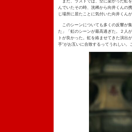
また、ラストでは、空に架かった虹を
んでいたその時、洸稀から向井くんの
じ場所に居たことに気付いた向井くん
このシーンについても多くの反響が集
た」「虹のシーンが最高過ぎた。２人
トが良かった。虹を絡ませてきた演出が
手”がお互いに合致するってうれしい。