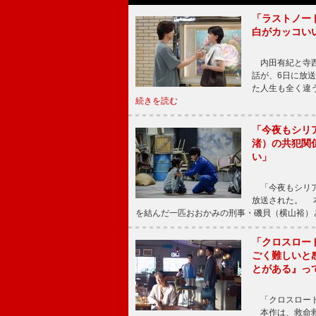
「ラストノー
白がカッコい
内田有紀と寺西
話が、6日に放
た人生も全く違
続きを読む
「今夜もシリ
渚）の共犯関
い」
「今夜もシリア
放送された。 
を結んだ一匹おおかみの刑事・磯貝（横山裕）
「クロスロー
ごく難しいと
とがある』っ
「クロスロード
本作は、救命救