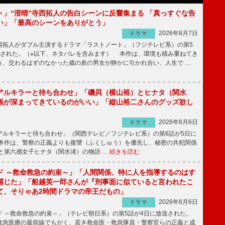
ト」“澄晴”寺西拓人の告白シーンに反響集まる 「真っすぐな告
い」「最高のシーンをありがとう」
2026年8月7日
ドラマ
拓人がダブル主演するドラマ「ラストノート」（フジテレビ系）の第5
送された。（※以下、ネタバレを含みます） 本作は、環境も積み重ねてき
う、交わるはずのなかった歳の差の男女が静かに引かれ合い、人生で …
アルキラーと待ち合わせ」「磯貝（横山裕）とヒナタ（関水
係が深まってきているのがいい」「縦山裕二さんのグッズ欲し
2026年8月6日
ドラマ
ルキラーと待ち合わせ」（関西テレビ／フジテレビ系）の第6話が5日に
本作は、警察の正義よりも復讐（ふくしゅう）を優先し、秘密の共犯関係
と第六感女子ヒナタ（関水渚）の物語 …
続きを読む
ド ～救命救急の約束～」「人間関係、特に人を指導するのはす
感じた」「船越英一郎さんが『刑事面に似ていると言われたこ
て、そりゃあ2時間ドラマの帝王だもの」
2026年8月6日
ドラマ
 ～救命救急の約束～」（テレビ朝日系）の第5話が4日に放送された。
急医療の最前線でもがく、若き救命医・救急隊員・警察官らの正義と成