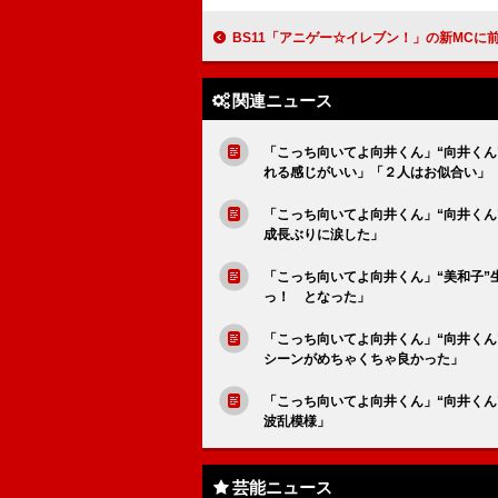
BS11「アニゲー☆イレブン！」の新MCに前田佳織里が就任 初回収録は「ジェットコースターみたいにド
関連ニュース
「こっち向いてよ向井くん」“向井くん
れる感じがいい」「２人はお似合い」
「こっち向いてよ向井くん」“向井くん
成長ぶりに涙した」
「こっち向いてよ向井くん」“美和子
っ！ となった」
「こっち向いてよ向井くん」“向井く
シーンがめちゃくちゃ良かった」
「こっち向いてよ向井くん」“向井く
波乱模様」
芸能ニュース