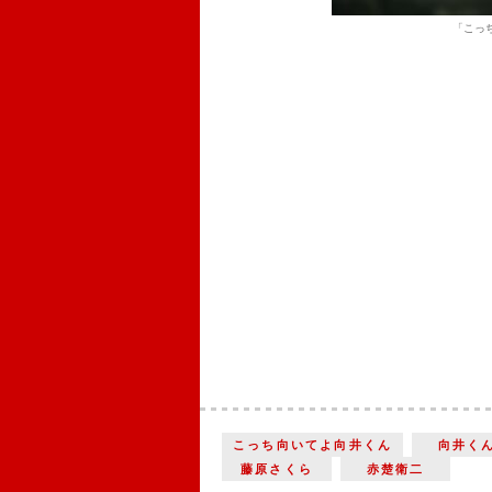
「こっ
こっち向いてよ向井くん
向井く
藤原さくら
赤楚衛二