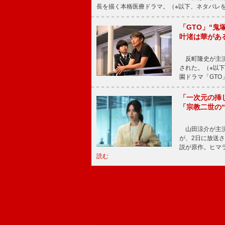
長を描く本格医療ドラマ。（※以下、ネタバレ
「GTO」“
叶渚は華があ
反町隆史が主演
された。（※以
園ドラマ「GTO
「一次元の挿
「宗教二世の
山田涼介が主演
が、2日に放送
説が原作。ヒマラ
読む