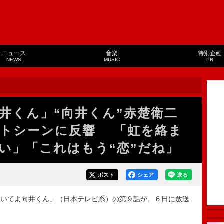
ニュース
音楽
特別企画
NEWS
MUSIC
PR
井くん」“向井くん”赤楚衛二
ストシーンに反響 「虹を絡ま
い」「これはもう“恋”だね」
ポスト
シェア
送る
いてよ向井くん」（日本テレビ系）の第９話が、６日に放送