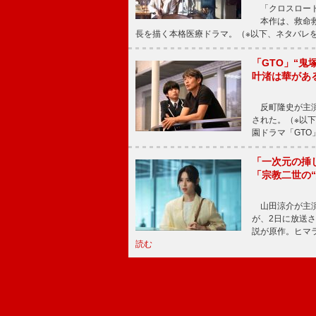
「クロスロード
本作は、救命救
長を描く本格医療ドラマ。（※以下、ネタバレ
「GTO」“
叶渚は華があ
反町隆史が主演
された。（※以
園ドラマ「GTO
「一次元の挿
「宗教二世の
山田涼介が主演
が、2日に放送
説が原作。ヒマラ
読む