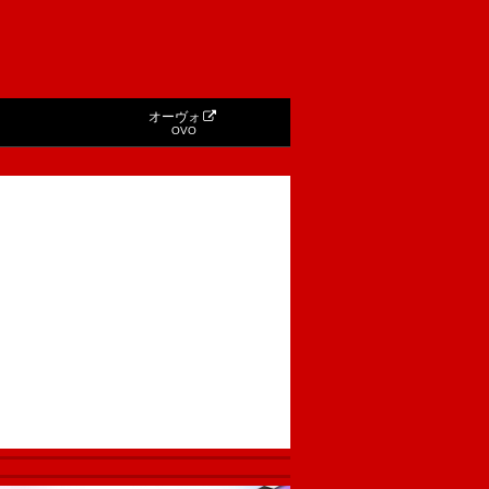
オーヴォ
OVO