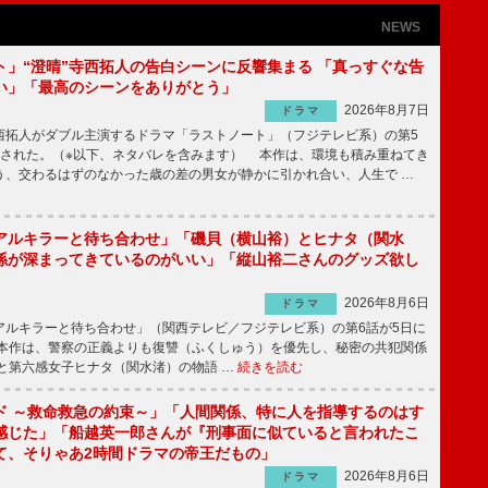
NEWS
ト」“澄晴”寺西拓人の告白シーンに反響集まる 「真っすぐな告
い」「最高のシーンをありがとう」
2026年8月7日
ドラマ
拓人がダブル主演するドラマ「ラストノート」（フジテレビ系）の第5
送された。（※以下、ネタバレを含みます） 本作は、環境も積み重ねてき
う、交わるはずのなかった歳の差の男女が静かに引かれ合い、人生で …
アルキラーと待ち合わせ」「磯貝（横山裕）とヒナタ（関水
係が深まってきているのがいい」「縦山裕二さんのグッズ欲し
2026年8月6日
ドラマ
ルキラーと待ち合わせ」（関西テレビ／フジテレビ系）の第6話が5日に
本作は、警察の正義よりも復讐（ふくしゅう）を優先し、秘密の共犯関係
と第六感女子ヒナタ（関水渚）の物語 …
続きを読む
ド ～救命救急の約束～」「人間関係、特に人を指導するのはす
感じた」「船越英一郎さんが『刑事面に似ていると言われたこ
て、そりゃあ2時間ドラマの帝王だもの」
2026年8月6日
ドラマ