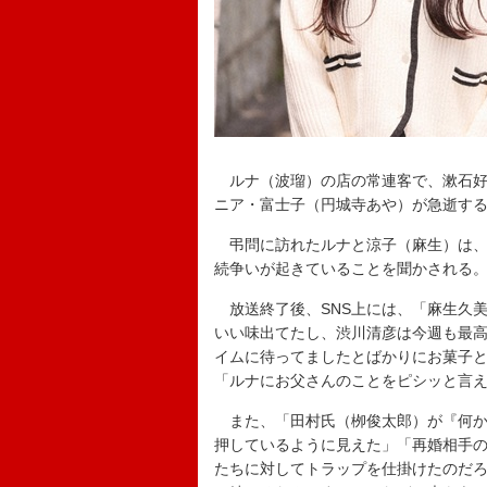
ルナ（波瑠）の店の常連客で、漱石好
ニア・富士子（円城寺あや）が急逝す
弔問に訪れたルナと涼子（麻生）は、
続争いが起きていることを聞かされる
放送終了後、SNS上には、「麻生久
いい味出てたし、渋川清彦は今週も最
イムに待ってましたとばかりにお菓子
「ルナにお父さんのことをピシッと言
また、「田村氏（栁俊太郎）が『何か
押しているように見えた」「再婚相手
たちに対してトラップを仕掛けたのだ