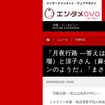
特集・インタビュー
FEATURE & INTERVIEW
ニュース
TOPICS
「月夜行路 ―答え
瑠）と涼子さん（麻
ンのようだ」「まさ
2026年6月4日 / 10:02
「月夜行路 ―答えは名作の中に―」（
ミステリー作家・秋吉理香子氏の同名