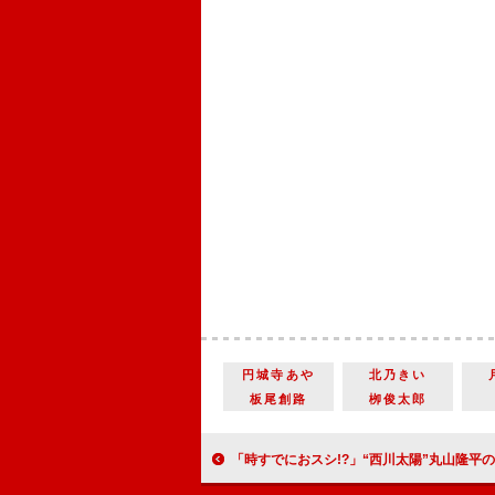
円城寺あや
北乃きい
板尾創路
栁俊太郎
「時すでにおスシ!?」“西川太陽”丸山隆平の登場シーンに反響 「松ケンとの会話が熱くて感動」「ほかの作