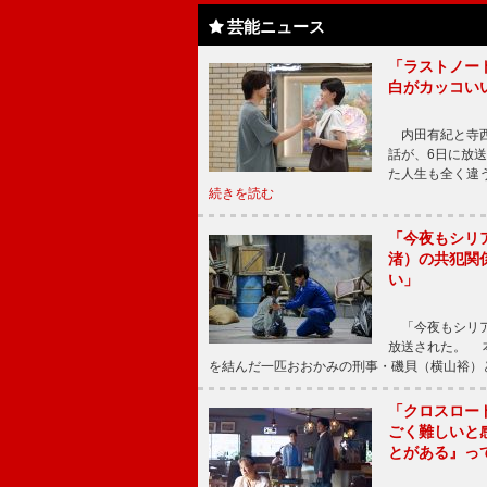
芸能ニュース
「ラストノー
白がカッコい
内田有紀と寺西
話が、6日に放
た人生も全く違
続きを読む
「今夜もシリ
渚）の共犯関
い」
「今夜もシリア
放送された。 
を結んだ一匹おおかみの刑事・磯貝（横山裕）
「クロスロー
ごく難しいと
とがある』っ