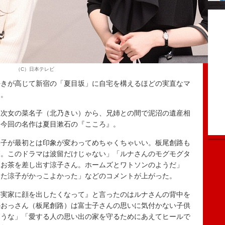
（C）日本テレビ
きが高じて新宿の「夏目坂」に自宅を構えるほどの実直なマ
る。
次女の菜名子（北乃きい）から、兄姉との間で泥沼の遺産相
。今回の名作は夏目漱石の『こころ』。
美子が最初とは印象が変わってめちゃくちゃいい。板尾創路も
高。このドラマは波留だけじゃない」「ルナさんのモグモグタ
とお茶を差し出す涼子さん。ホームズとワトソンのようだ」
えた涼子がかっこよかった」などのコメントが上がった。
実家に顔を出したくなって』と言ったのはルナさんの背中を
のおっさん（板尾創路）は富士子さんの思いに気付かない子供
ろうな」「愛する人の思い出の家を守るためにあえてヒールで