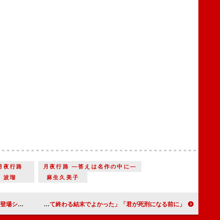
月夜行路
月夜行路 ―答えは名作の中に―
波瑠
麻生久美子
品も見てみたい」
「君が死刑になる前に」「みんなが笑い合って終わる結末でよかった」「やっぱりサスペンスものの告白の場所は崖だよな」