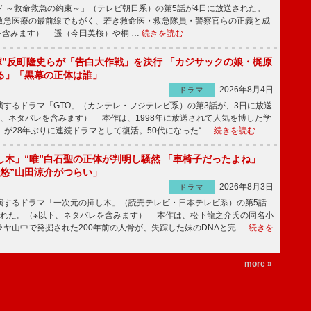
 ～救命救急の約束～」（テレビ朝日系）の第5話が4日に放送された。
急医療の最前線でもがく、若き救命医・救急隊員・警察官らの正義と成
を含みます） 遥（今田美桜）や桐 …
続きを読む
鬼塚”反町隆史らが「告白大作戦」を決行 「カジサックの娘・梶原
る」「黒幕の正体は誰」
2026年8月4日
ドラマ
するドラマ「GTO」（カンテレ・フジテレビ系）の第3話が、3日に放送
下、ネタバレを含みます） 本作は、1998年に放送されて人気を博した学
」が28年ぶりに連続ドラマとして復活。50代になった“ …
続きを読む
し木」“唯”白石聖の正体が判明し騒然 「車椅子だったよね」
“悠”山田涼介がつらい」
2026年8月3日
ドラマ
するドラマ「一次元の挿し木」（読売テレビ・日本テレビ系）の第5話
された。（※以下、ネタバレを含みます） 本作は、松下龍之介氏の同名小
ヤ山中で発掘された200年前の人骨が、失踪した妹のDNAと完 …
続きを
more »