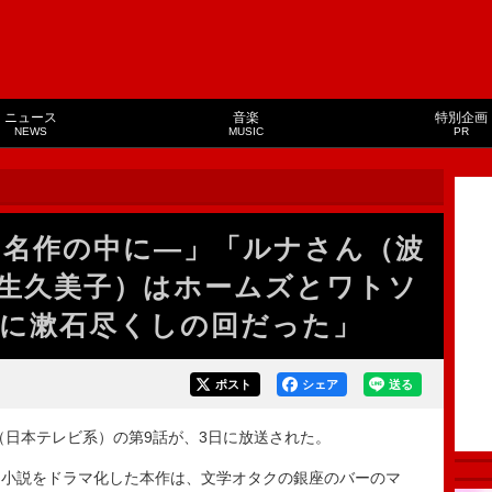
ニュース
音楽
特別企画
NEWS
MUSIC
PR
は名作の中に―」「ルナさん（波
生久美子）はホームズとワトソ
に漱石尽くしの回だった」
ポスト
シェア
送る
日本テレビ系）の第9話が、3日に放送された。
小説をドラマ化した本作は、文学オタクの銀座のバーのマ