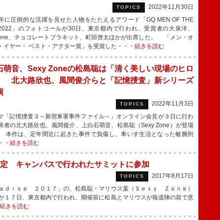
2022年11月30日
TOPICS
に圧倒的な活躍を見せた人物をたたえるアワード「GQ MEN OF THE
R 2022」のフォトコールが30日、東京都内で行われ、受賞者の大泉洋、
y Zone、チョコレートプラネット、町田啓太ほかが出席した。 「メン・オ
・イヤー・ ベスト・アクター賞」を受賞した・・・
続きを読む
石萌音、Sexy Zoneの松島聡は「清く美しい現場のヒロ
」 北大路欣也、風間俊介らと「記憶捜査」新シリーズ
演
2022年11月3日
TOPICS
「記憶捜査３～新宿東署事件ファイル～」オンライン会見が３日に行わ
演者の北大路欣也、風間俊介、上白石萌音、松島聡（Sexy Zone）が登場
 本作は、定年間近に起きた事件で負傷し、車いす生活となった敏腕刑
・・
続きを読む
定 キャンパスで行われたサミットに参加
2017年8月17日
TOPICS
ａｄｉｓｅ ２０１７」の、松島聡・マリウス葉（Ｓｅｘｙ Ｚｏｎｅ）
が１７日、東京都内で行われ、開催前に松島とマリウスが報道陣の前で意
続きを読む