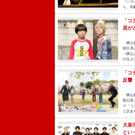
『ハロ
ら、年
「コ
居が
横山裕
朝日系
（横山
の住人
「コ
反響
横山裕
朝日系
マ「コ
と訳あ
大泉洋
とい