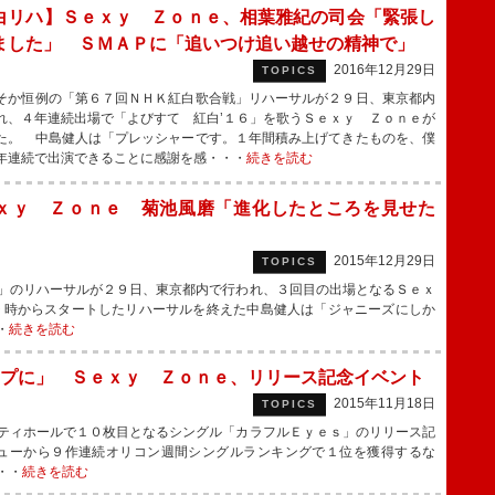
白リハ】Ｓｅｘｙ Ｚｏｎｅ、相葉雅紀の司会「緊張し
ました」 ＳＭＡＰに「追いつけ追い越せの精神で」
2016年12月29日
TOPICS
か恒例の「第６７回ＮＨＫ紅白歌合戦」リハーサルが２９日、東京都内
れ、４年連続出場で「よびすて 紅白’１６」を歌うＳｅｘｙ Ｚｏｎｅが
た。 中島健人は「プレッシャーです。１年間積み上げてきたものを、僕
年連続で出演できることに感謝を感・・・
続きを読む
ｘｙ Ｚｏｎｅ 菊池風磨「進化したところを見せた
2015年12月29日
TOPICS
」のリハーサルが２９日、東京都内で行われ、３回目の出場となるＳｅｘ
９時からスタートしたリハーサルを終えた中島健人は「ジャニーズにしか
・
続きを読む
プに」 Ｓｅｘｙ Ｚｏｎｅ、リリース記念イベント
2015年11月18日
TOPICS
ティホールで１０枚目となるシングル「カラフルＥｙｅｓ」のリリース記
ューから９作連続オリコン週間シングルランキングで１位を獲得するな
・・
続きを読む