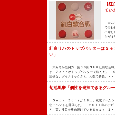
【紅
てい
大みそ
で行わ
出席し
らが４
紅白リハのトップバッターはＳｅ
い」
大みそか恒例の「第６６回ＮＨＫ紅白歌合戦
ｙ Ｚｏｎｅがトップバッターで臨んだ。 
出せないダイナミックさと、人数で勝負。・・
菊池風磨「個性を発揮できるグルー
Ｓｅｘｙ Ｚｏｎｅが１８日、東京ドームシ
念イベントを開催した。 ２０１１年のデビ
ど、高い注目を集め続けているＳｅｘｙ Ｚ・