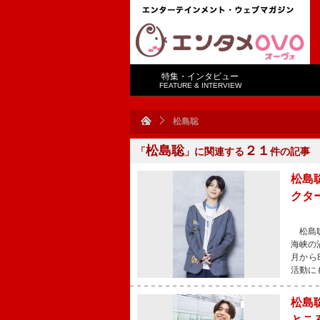
特集・インタビュー
FEATURE & INTERVIEW
松島聡
松島聡
２１
「
」に関連する
件の記事
松島
クタ
松島聡
海峡の
月から
活動に
松島
とこ