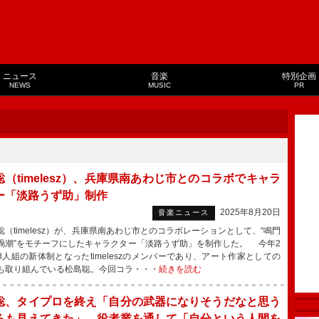
ニュース
音楽
特別企画
NEWS
MUSIC
PR
聡（timelesz）、兵庫県南あわじ市とのコラボでキャラ
ー「淡路うず助」制作
2025年8月20日
音楽ニュース
（timelesz）が、兵庫県南あわじ市とのコラボレーションとして、“鳴門
渦潮”をモチーフにしたキャラクター「淡路うず助」を制作した。 今年2
8人組の新体制となったtimeleszのメンバーであり、アート作家としての
も取り組んでいる松島聡。今回コラ・・・
続きを読む
聡、タイプロを終え「自分の武器になりそうだなと思う
ろも見えてきた」 役者業を通して「自分という人間を