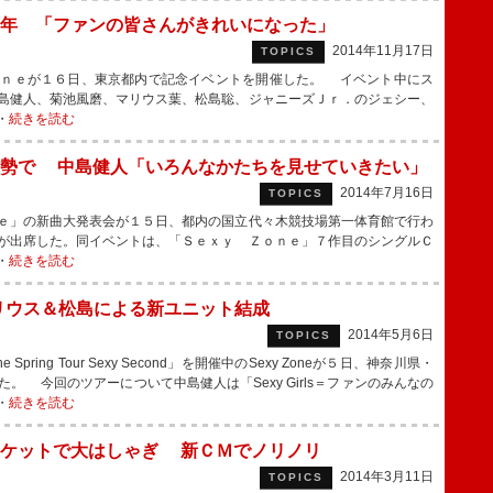
年 「ファンの皆さんがきれいになった」
2014年11月17日
TOPICS
ｎｅが１６日、東京都内で記念イベントを開催した。 イベント中にス
島健人、菊池風磨、マリウス葉、松島聡、ジャニーズＪｒ．のジェシー、
・
続きを読む
態勢で 中島健人「いろんなかたちを見せていきたい」
2014年7月16日
TOPICS
ｅ」の新曲大発表会が１５日、都内の国立代々木競技場第一体育館で行わ
が出席した。同イベントは、「Ｓｅｘｙ Ｚｏｎｅ」７作目のシングルＣ
・
続きを読む
 マリウス＆松島による新ユニット結成
2014年5月6日
TOPICS
ring Tour Sexy Second」を開催中のSexy Zoneが５日、神奈川県・
 今回のツアーについて中島健人は「Sexy Girls＝ファンのみんなの
・
続きを読む
スケットで大はしゃぎ 新ＣＭでノリノリ
2014年3月11日
TOPICS