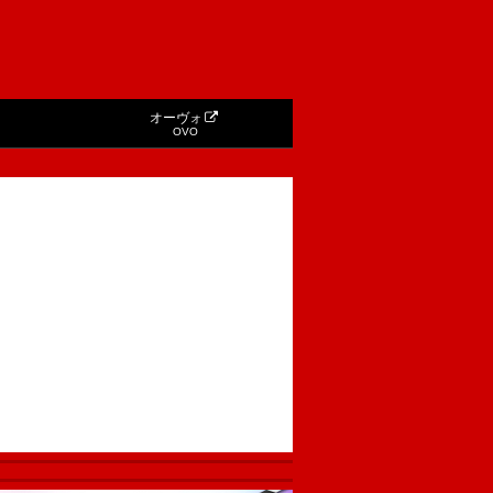
オーヴォ
OVO