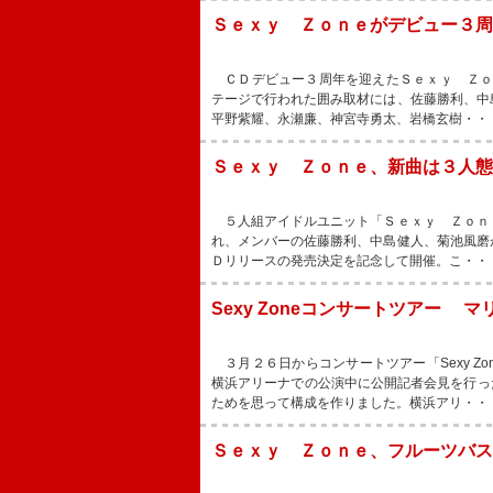
Ｓｅｘｙ Ｚｏｎｅがデビュー３周
ＣＤデビュー３周年を迎えたＳｅｘｙ Ｚｏ
テージで行われた囲み取材には、佐藤勝利、中
平野紫耀、永瀬廉、神宮寺勇太、岩橋玄樹・・
Ｓｅｘｙ Ｚｏｎｅ、新曲は３人
５人組アイドルユニット「Ｓｅｘｙ Ｚｏｎ
れ、メンバーの佐藤勝利、中島健人、菊池風磨
Ｄリリースの発売決定を記念して開催。こ・・
Sexy Zoneコンサートツアー
３月２６日からコンサートツアー「Sexy Zone Sp
横浜アリーナでの公演中に公開記者会見を行った。
ためを思って構成を作りました。横浜アリ・・
Ｓｅｘｙ Ｚｏｎｅ、フルーツバ