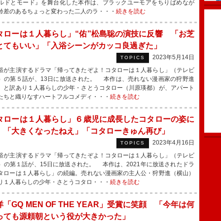
ルドとモード』を舞台化した本作は、ブラックユーモアをちりばめなが
齢差のあるちょっと変わった二人のラ・・・
続きを読む
タローは１人暮らし」“佑”松島聡の演技に反響 「お芝
とてもいい」「入浴シーンがカッコ良過ぎた」
2023年5月14日
TOPICS
が主演するドラマ「帰ってきたぞよ！コタローは１人暮らし」（テレビ
）の第５話が、13日に放送された。 本作は、売れない漫画家の狩野進
）と訳あり１人暮らしの少年・さとうコタロー（川原瑛都）が、アパート
たちと織りなすハートフルコメディ・・・
続きを読む
タローは１人暮らし」６歳児に成長したコタローの姿に
 「大きくなったねえ」「コタローきゅん再び」
2023年4月16日
TOPICS
が主演するドラマ「帰ってきたぞよ！コタローは１人暮らし」（テレビ
）の第１話が、15日に放送された。 本作は、2021年に放送されたドラ
タローは１人暮らし」の続編。売れない漫画家の主人公・狩野進（横山）
り１人暮らしの少年・さとうコタロ・・・
続きを読む
「GQ MEN OF THE YEAR」受賞に笑顔 「今年は何
っても源頼朝という役が大きかった」