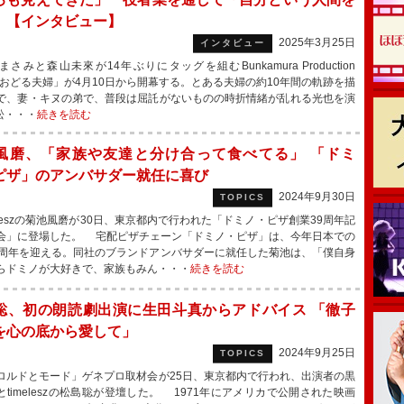
」【インタビュー】
2025年3月25日
インタビュー
みと森山未來が14年ぶりにタッグを組むBunkamura Production
5「おどる夫婦」が4月10日から開幕する。とある夫婦の約10年間の軌跡を描
で、妻・キヌの弟で、普段は屈託がないものの時折情緒が乱れる光也を演
。松・・・
続きを読む
風磨、「家族や友達と分け合って食べてる」 「ドミ
ピザ」のアンバサダー就任に喜び
2024年9月30日
TOPICS
eleszの菊池風磨が30日、東京都内で行われた「ドミノ・ピザ創業39周年記
会」に登場した。 宅配ピザチェーン「ドミノ・ピザ」は、今年日本での
9周年を迎える。同社のブランドアンバサダーに就任した菊池は、「僕自身
らドミノが大好きで、家族もみん・・・
続きを読む
聡、初の朗読劇出演に生田斗真からアドバイス 「徹子
を心の底から愛して」
2024年9月25日
TOPICS
ルドとモード」ゲネプロ取材会が25日、東京都内で行われ、出演者の黒
とtimeleszの松島聡が登壇した。 1971年にアメリカで公開された映画