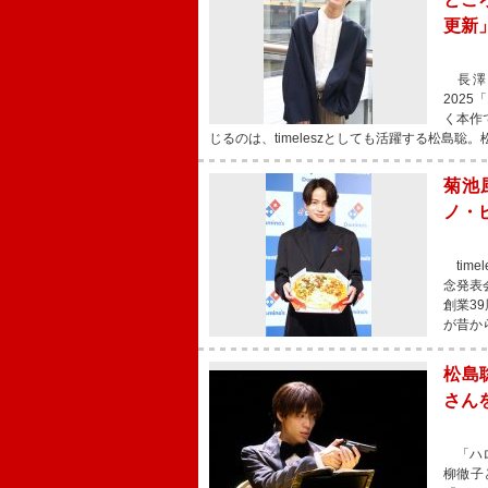
更新
長澤まさ
202
く本作
じるのは、timeleszとしても活躍する松島聡
菊池
ノ・
tim
念発表
創業3
が昔か
松島
さん
「ハロ
柳徹子