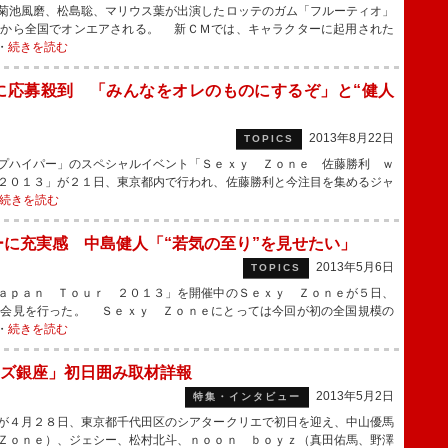
菊池風磨、松島聡、マリウス葉が出演したロッテのガム「フルーティオ」
日から全国でオンエアされる。 新ＣＭでは、キャラクターに起用された
・
続きを読む
に応募殺到 「みんなをオレのものにするぞ」と“健人
2013年8月22日
TOPICS
プハイパー」のスペシャルイベント「Ｓｅｘｙ Ｚｏｎｅ 佐藤勝利 ｗ
２０１３」が２１日、東京都内で行われ、佐藤勝利と今注目を集めるジャ
続きを読む
ーに充実感 中島健人「“若気の至り”を見せたい」
2013年5月6日
TOPICS
ａｐａｎ Ｔｏｕｒ ２０１３」を開催中のＳｅｘｙ Ｚｏｎｅが５日、
者会見を行った。 Ｓｅｘｙ Ｚｏｎｅにとっては今回が初の全国規模の
・
続きを読む
ズ銀座」初日囲み取材詳報
2013年5月2日
特集・インタビュー
が４月２８日、東京都千代田区のシアタークリエで初日を迎え、中山優馬
Ｚｏｎｅ）、ジェシー、松村北斗、ｎｏｏｎ ｂｏｙｚ（真田佑馬、野澤