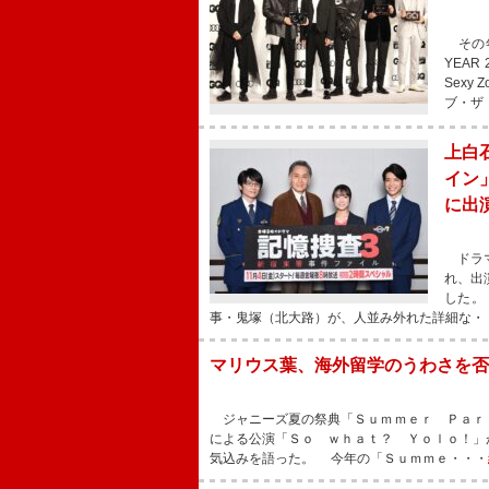
その年
YEA
Sex
ブ・ザ
上白
イン
に出
ドラマ
れ、出
した。
事・鬼塚（北大路）が、人並み外れた詳細な・
マリウス葉、海外留学のうわさを否
ジャニーズ夏の祭典「Ｓｕｍｍｅｒ Ｐａｒ
による公演「Ｓｏ ｗｈａｔ？ Ｙｏｌｏ！」
気込みを語った。 今年の「Ｓｕｍｍｅ・・・