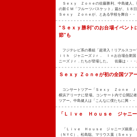
Ｓｅｘｙ Ｚｏｎｅの佐藤勝利、中島健人、
の新ＣＭ「フルーツバスケット」篇が、１８
Ｓｅｘｙ Ｚｏｎｅが、とある学校を舞台・・
“Ｓｅｘｙ勝利”のお台場イベント
節”も
フジテレビ系の番組「超潜入！リアルスコー
ｉｔｈ ジャニーズＪｒ． Ｉｎお台場合衆国
ニーズＪｒ．たちが登場した。 佐藤は・・・
Ｓｅｘｙ Ｚｏｎｅが初の全国ツア
コンサートツアー「Ｓｅｘｙ Ｚｏｎｅ Ｊ
横浜アリーナに登場。コンサート内で公開記
ツアー。中島健人は「こんなに僕たちに興・・
「Ｌｉｖｅ Ｈｏｕｓｅ ジャニー
「Ｌｉｖｅ Ｈｏｕｓｅ ジャニーズ銀座」
（ＮＹＣ）、松島聡、マリウス葉（Ｓｅｘｙ 