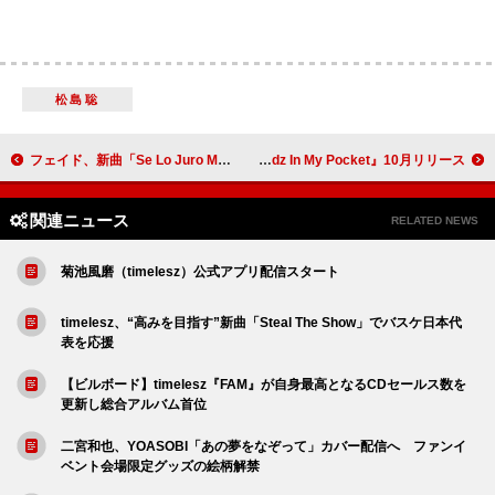
松島聡
フェイド、新曲「Se Lo Juro Mor」リリースを記念して渋谷を“緑”にジャック
JO1、想像以上の可能性が目覚めるニューシングル『Handz In My Pocket』10月リリース
関連ニュース
RELATED NEWS
菊池風磨（timelesz）公式アプリ配信スタート
timelesz、“高みを目指す”新曲「Steal The Show」でバスケ日本代
表を応援
【ビルボード】timelesz『FAM』が自身最高となるCDセールス数を
更新し総合アルバム首位
二宮和也、YOASOBI「あの夢をなぞって」カバー配信へ ファンイ
ベント会場限定グッズの絵柄解禁