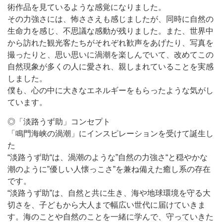
術作品を見ているような感覚になりました。
その力強さには、怖ささえも感じましたが、同時に自然の
生命力を感じ、不思議な感動が残りました。また、世界中
から訪れた観光客たちがそれぞれ歓声をあげたり、写真を
撮ったりと、思い思いに渦潮を楽しんでいて、改めてこの
自然現象が多くの人に愛され、親しまれていることを実感
しました。
僕も、心の中に大きなエネルギーをもらったような気がし
ています。
◎「淡路うず助」コンセプト
「鳴門海峡の渦潮」にインスピレーションを受けて誕生し
た
“淡路うず助“は、渦潮のような”自然の力強さ“と穏やかな
潮のように”優しい人懐っこさ”を兼ね備えた癒し系の存在
です。
“淡路うず助”は、自然と共に生き、海や地球環境を守る大
切さを、子どもから大人まで幅広い世代に届けていきま
す。海のことや自然のことを一緒に学んで、守っていきた