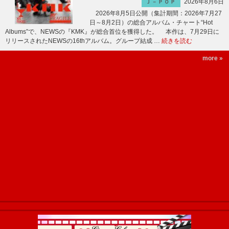
2026年8月6日
Ｊ－ＰＯＰ
2026年8月5日公開（集計期間：2026年7月27
日～8月2日）の総合アルバム・チャート“Hot
Albums”で、NEWSの『KMK』が総合首位を獲得した。 本作は、7月29日に
リリースされたNEWSの16thアルバム。グループ結成 …
続きを読む
more »