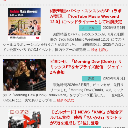
細野晴臣×パペットスンスンのSPコラボ
が実現、【YouTube Music Weekend
12.0】にヘッドライナーとして出演決定
2026年8月6日
Ｊ－ＰＯＰ
細野晴臣とパペットのスンスンが、8月23日開
催の【YouTube Music Weekend 12.0】にてスペ
シャルコラボレーションを行うことが決定した。 細野晴臣は、2025年のロン
ドン公演やパリでのDJイベント、国内ツアーの即完売 …
続きを読む
ビヨンセ、「Morning Dew (Donk)」リ
ミックスEPをサプライズ配信 ジェイ・
Zも参加
2026年8月6日
洋楽
現地時間2026年8月5日、ビヨンセが、先日リ
リースした「Morning Dew (Donk)」のリミック
スEP『Morning Dew (Donk) Remix Pack』をサプライズ配信した。 全4曲入
りのEPには、夫でありヒップホ …
続きを読む
【ビルボード】NEWS『KMK』が総合ア
ルバム首位 映画『ちいかわ』サントラ
が2冠を達成して2位に登場