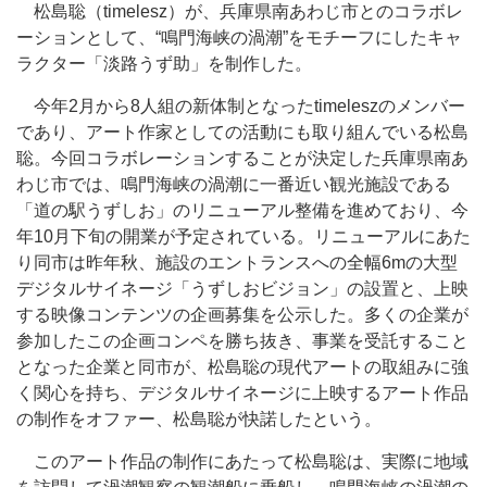
松島聡（timelesz）が、兵庫県南あわじ市とのコラボレ
ーションとして、“鳴門海峡の渦潮”をモチーフにしたキャ
ラクター「淡路うず助」を制作した。
今年2月から8人組の新体制となったtimeleszのメンバー
であり、アート作家としての活動にも取り組んでいる松島
聡。今回コラボレーションすることが決定した兵庫県南あ
わじ市では、鳴門海峡の渦潮に一番近い観光施設である
「道の駅うずしお」のリニューアル整備を進めており、今
年10月下旬の開業が予定されている。リニューアルにあた
り同市は昨年秋、施設のエントランスへの全幅6mの大型
デジタルサイネージ「うずしおビジョン」の設置と、上映
する映像コンテンツの企画募集を公示した。多くの企業が
参加したこの企画コンペを勝ち抜き、事業を受託すること
となった企業と同市が、松島聡の現代アートの取組みに強
く関心を持ち、デジタルサイネージに上映するアート作品
の制作をオファー、松島聡が快諾したという。
このアート作品の制作にあたって松島聡は、実際に地域