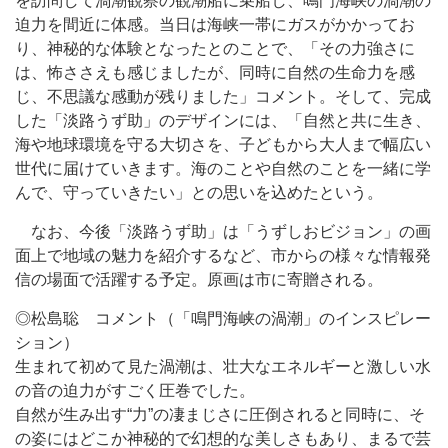
を訪問して渦潮観察の観潮船に乗船し、鳴門海峡の渦潮の
迫力を間近に体感。当日は海峡一帯にガスがかかってお
り、神秘的な体験となったとのことで、「その力強さに
は、怖ささえも感じましたが、同時に自然の生命力を感
じ、不思議な感動が残りました」コメント。そして、完成
した「淡路うず助」のデザインには、「自然と共に生き、
海や地球環境を守る大切さを、子どもから大人まで幅広い
世代に届けていきます。海のことや自然のことを一緒に学
んで、守っていきたい」との思いを込めたという。
なお、今後「淡路うず助」は「うずしおビジョン」の画
面上で地域の魅力を紹介するなど、市からの様々な情報発
信の場面で活躍する予定。原画は市に寄贈される。
◎松島聡 コメント（「鳴門海峡の渦潮」のインスピレー
ション）
生まれて初めて見た渦潮は、壮大なエネルギーと激しい水
の音の迫力がすごく圧巻でした。
自然が生み出す“力”の凄まじさに圧倒されると同時に、そ
の姿にはどこか神秘的で幻想的な美しさもあり、まるで芸