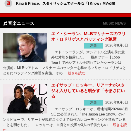
King & Prince、スタイリッシュでクールな「I Know」MV公開
音楽ニュース
MUSIC NEWS
エド・シーラン、MLBマリナーズのフリ
オ・ロドリゲスとバッティング練習
2026年8月6日
洋楽
エド・シーランが、米シアトル公演を前に意
外な才能を披露した。 最新ツアー【Loop
Tour】で米シアトルを訪れていたシーランは、
公演前にMLBシアトル・マリナーズのセンターを務めるフリオ・ロドリゲスと
ともにバッティング練習を実施。その …
続きを読む
エイサップ・ロッキー、リアーナがスタ
ジオ入りしていると明かす「今まさにい
る」
2026年8月6日
洋楽
エイサップ・ロッキーが、現地時間2026年8月
5日に公開された『The Jason Lee Show』のイ
ンタビューで、リアーナが現在スタジオで新作のレコーディングを進めている
ことを明かした。 ロッキーは、自身との交際や3人の子供たちの …
続きを読
む