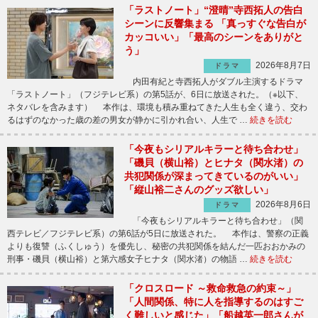
「ラストノート」“澄晴”寺西拓人の告白
シーンに反響集まる 「真っすぐな告白が
カッコいい」「最高のシーンをありがと
う」
2026年8月7日
ドラマ
内田有紀と寺西拓人がダブル主演するドラマ
「ラストノート」（フジテレビ系）の第5話が、6日に放送された。（※以下、
ネタバレを含みます） 本作は、環境も積み重ねてきた人生も全く違う、交わ
るはずのなかった歳の差の男女が静かに引かれ合い、人生で …
続きを読む
「今夜もシリアルキラーと待ち合わせ」
「磯貝（横山裕）とヒナタ（関水渚）の
共犯関係が深まってきているのがいい」
「縦山裕二さんのグッズ欲しい」
2026年8月6日
ドラマ
「今夜もシリアルキラーと待ち合わせ」（関
西テレビ／フジテレビ系）の第6話が5日に放送された。 本作は、警察の正義
よりも復讐（ふくしゅう）を優先し、秘密の共犯関係を結んだ一匹おおかみの
刑事・磯貝（横山裕）と第六感女子ヒナタ（関水渚）の物語 …
続きを読む
「クロスロード ～救命救急の約束～」
「人間関係、特に人を指導するのはすご
く難しいと感じた」「船越英一郎さんが