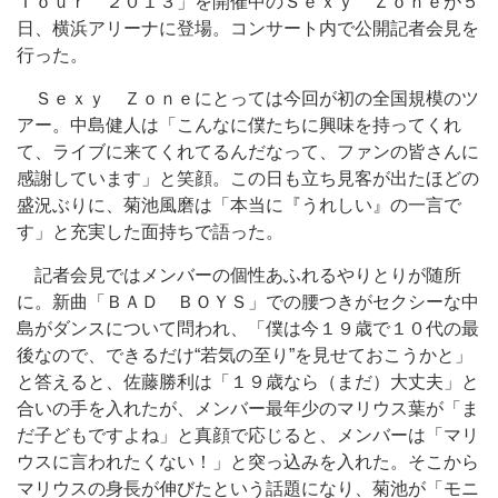
Ｔｏｕｒ ２０１３」を開催中のＳｅｘｙ Ｚｏｎｅが５
日、横浜アリーナに登場。コンサート内で公開記者会見を
行った。
Ｓｅｘｙ Ｚｏｎｅにとっては今回が初の全国規模のツ
アー。中島健人は「こんなに僕たちに興味を持ってくれ
て、ライブに来てくれてるんだなって、ファンの皆さんに
感謝しています」と笑顔。この日も立ち見客が出たほどの
盛況ぶりに、菊池風磨は「本当に『うれしい』の一言で
す」と充実した面持ちで語った。
記者会見ではメンバーの個性あふれるやりとりが随所
に。新曲「ＢＡＤ ＢＯＹＳ」での腰つきがセクシーな中
島がダンスについて問われ、「僕は今１９歳で１０代の最
後なので、できるだけ“若気の至り”を見せておこうかと」
と答えると、佐藤勝利は「１９歳なら（まだ）大丈夫」と
合いの手を入れたが、メンバー最年少のマリウス葉が「ま
だ子どもですよね」と真顔で応じると、メンバーは「マリ
ウスに言われたくない！」と突っ込みを入れた。そこから
マリウスの身長が伸びたという話題になり、菊池が「モニ