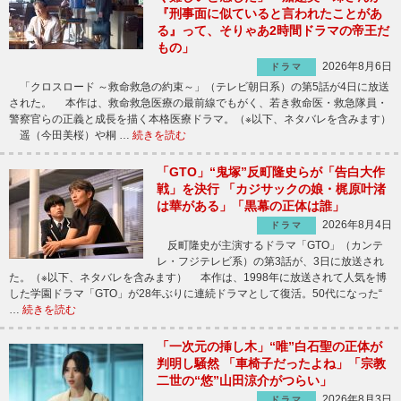
『刑事面に似ていると言われたことがあ
る』って、そりゃあ2時間ドラマの帝王だ
もの」
2026年8月6日
ドラマ
「クロスロード ～救命救急の約束～」（テレビ朝日系）の第5話が4日に放送
された。 本作は、救命救急医療の最前線でもがく、若き救命医・救急隊員・
警察官らの正義と成長を描く本格医療ドラマ。（※以下、ネタバレを含みます）
遥（今田美桜）や桐 …
続きを読む
「GTO」“鬼塚”反町隆史らが「告白大作
戦」を決行 「カジサックの娘・梶原叶渚
は華がある」「黒幕の正体は誰」
2026年8月4日
ドラマ
反町隆史が主演するドラマ「GTO」（カンテ
レ・フジテレビ系）の第3話が、3日に放送され
た。（※以下、ネタバレを含みます） 本作は、1998年に放送されて人気を博
した学園ドラマ「GTO」が28年ぶりに連続ドラマとして復活。50代になった“
…
続きを読む
「一次元の挿し木」“唯”白石聖の正体が
判明し騒然 「車椅子だったよね」「宗教
二世の“悠”山田涼介がつらい」
2026年8月3日
ドラマ