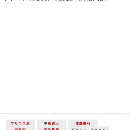
マリウス葉
中島健人
佐藤勝利
松島聡
菊池風磨
Ｓｅｘｙ Ｚｏｎｅ