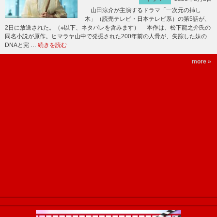
山田涼介が主演するドラマ「一次元の挿し
木」（読売テレビ・日本テレビ系）の第5話が、
2日に放送された。（※以下、ネタバレを含みます） 本作は、松下龍之介氏の
同名小説が原作。ヒマラヤ山中で発掘された200年前の人骨が、失踪した妹の
DNAと完 …
続きを読む
more »