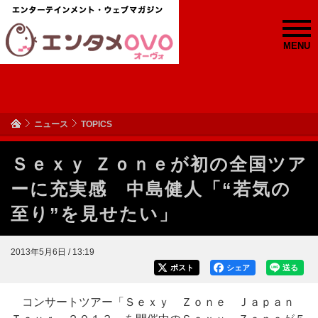
MENU
ニュース
TOPICS
Ｓｅｘｙ Ｚｏｎｅが初の全国ツア
ーに充実感 中島健人「“若気の
至り”を見せたい」
2013年5月6日 / 13:19
ポスト
シェア
送る
コンサートツアー「Ｓｅｘｙ Ｚｏｎｅ Ｊａｐａｎ