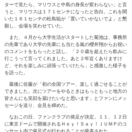
ターで見たら、マリウスと中島の身長が変わらない」と言
うと、マリウスは１７１センチになったと告白。これを聞
いた１６１センチの松島聡が「置いていかないでよ」と懇
願し、会場を笑わせていた。
また、４月から大学生活がスタートした菊池は、事務所
の先輩であり大学の先輩にも当たる嵐の櫻井翔からお祝い
のコメントをもらったと話し、「２０歳を超えたら飲みに
行こうって言ってくれました。あと２年近くありますけ
ど、それを楽しみに頑張っていけたら」と感激した様子を
を語った。
最後に佐藤が「初の全国ツアー、楽しく過ごせることが
できました。次にツアーをやるときはもっともっと地方の
皆さんにも笑顔を届けたいなと思います」とファンにメッ
セージを送り、会見を締めた。
なおこの日、ファンクラブの発足が決定。１１、１２日
に東京ドームで開催されるＨｅｙ！Ｓａｙ！ＪＵＭＰのコ
ンサート内で発足式が行われることが発表された。