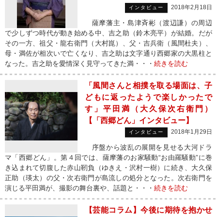
2018年2月18日
インタビュー
薩摩藩主・島津斉彬（渡辺謙）の周辺
で少しずつ時代が動き始める中、吉之助（鈴木亮平）が結婚。だが
その一方、祖父・龍右衛門（大村崑）、父・吉兵衛（風間杜夫）、
母・満佐が相次いで亡くなり、吉之助は文字通り西郷家の大黒柱と
なった。吉之助を愛情深く見守ってきた満・・・
続きを読む
「風間さんと相撲を取る場面は、子
どもに返ったようで楽しかったで
す」平田満（大久保次右衛門）
【「西郷どん」インタビュー】
2018年1月29日
インタビュー
序盤から波乱の展開を見せる大河ドラ
マ「西郷どん」。第４回では、薩摩藩のお家騒動“お由羅騒動”に巻
き込まれて切腹した赤山靭負（ゆきえ・沢村一樹）に続き、大久保
正助（瑛太）の父・次右衛門が島流しの処分となった。次右衛門を
演じる平田満が、撮影の舞台裏や、話題と・・・
続きを読む
【芸能コラム】今後に期待を抱かせ