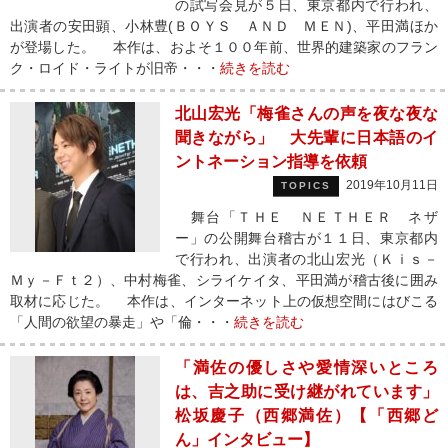
の試写会見が５日、東京都内で行われ、
出演者の安田顕、小林豊(ＢＯＹＳ ＡＮＤ ＭＥＮ)、平田満ほか
が登場した。 本作は、およそ１００年前、世界的建築家のフラン
ク・ロイド・ライトが旧帝・・・
続きを読む
北山宏光「梅雀さんの声を夜な夜な
聞きながら」 大先輩に日本語のイ
ントネーション指導を依頼
2019年10月11日
TOPICS
舞台「ＴＨＥ ＮＥＴＨＥＲ ネザ
ー」の公開舞台稽古が１１日、東京都内
で行われ、出演者の北山宏光（Ｋｉｓ－
Ｍｙ－Ｆｔ２）、中村梅雀、シライケイタ、平田満が稽古後に囲み
取材に応じた。 本作は、インターネット上の仮想空間にはびこる
「人間の欲望の暴走」や「倫・・・
続きを読む
「満佐の優しさや愛情深いところ
は、吉之助に受け継がれています」
松坂慶子（西郷満佐）【「西郷ど
ん」インタビュー】