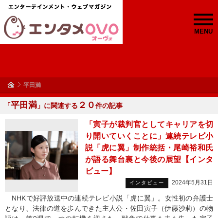
MENU
平田満
平田満
２０
「
」に関連する
件の記事
「寅子が裁判官としてキャリアを切
り開いていくことに」連続テレビ小
説「虎に翼」制作統括・尾崎裕和氏
が語る舞台裏と今後の展望【インタ
ビュー】
2024年5月31日
インタビュー
NHKで好評放送中の連続テレビ小説「虎に翼」。女性初の弁護士
となり、法律の道を歩んできた主人公・佐田寅子（伊藤沙莉）の物