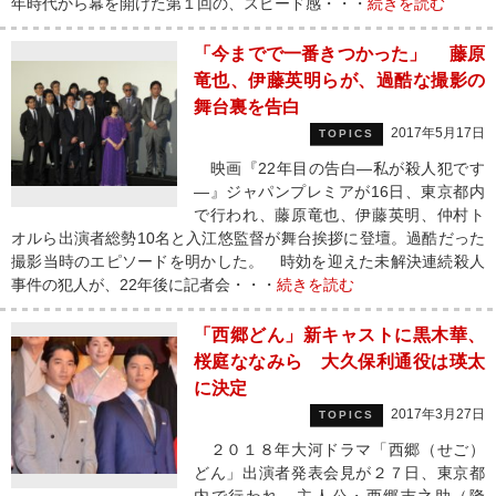
年時代から幕を開けた第１回の、スピード感・・・
続きを読む
「今までで一番きつかった」 藤原
竜也、伊藤英明らが、過酷な撮影の
舞台裏を告白
2017年5月17日
TOPICS
映画『22年目の告白―私が殺人犯です
―』ジャパンプレミアが16日、東京都内
で行われ、藤原竜也、伊藤英明、仲村ト
オルら出演者総勢10名と入江悠監督が舞台挨拶に登壇。過酷だった
撮影当時のエピソードを明かした。 時効を迎えた未解決連続殺人
事件の犯人が、22年後に記者会・・・
続きを読む
「西郷どん」新キャストに黒木華、
桜庭ななみら 大久保利通役は瑛太
に決定
2017年3月27日
TOPICS
２０１８年大河ドラマ「西郷（せご）
どん」出演者発表会見が２７日、東京都