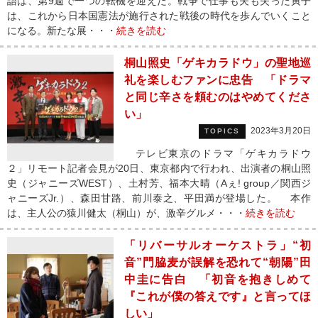
語は、第9週で一つの転機を迎えた。戦争で仕事も夫も失った寅子
は、これから日本国憲法が施行された戦後の時代を歩んでいくこと
になる。新たな展・・・
続きを読む
桐山照史「ゲキカラドウ」の聖地巡
礼を楽しむファンに忠告 「ドラマ
と同じ辛さを頼むのはやめてくださ
い」
2023年3月20日
TOPICS
テレビ東京のドラマ「ゲキカラドウ
２」リモート記者会見が20日、東京都内で行われ、出演者の桐山照
史（ジャニーズWEST）、土村芳、福本大晴（Aぇ! group／関西ジ
ャニーズJr.）、森田甘路、前川泰之、平田満が登場した。 本作
は、主人公の猿川健太（桐山）が、激辛グルメ・・・
続きを読む
「リバーサルオーケストラ」“初
音”門脇麦が誤解を恐れて“朝陽”田
中圭に告白 「初音を抱きしめて
『これが僕の答えです』と言ってほ
しい」