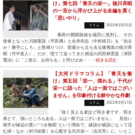
け」第七回「青天の栄一」徳川斉昭
の一言から浮かび上がる全編を貫く
「思いやり」
2021年3月31日
コラム
幕府の開国路線を猛烈に批判し、その
使者となった川路聖謨（平田満）と永井尚志（中村靖日）を「知る
か！勝手にしろ」と怒鳴りつけ、部屋から立ち去る攘夷派の徳川斉
昭（竹中直人）。だが、慌てて追ってきた側近の武田耕雲斎（津田
寛治）に「ご老公、お待ちを」と呼び止め・・・
続きを読む
【大河ドラマコラム】「青天を衝
け」第五回「栄一、揺れる」千代が
栄一に語った「人は一面ではござい
ません」を印象付ける鮮やかな作劇
2021年3月17日
コラム
「強く見える者ほど弱き者です。弱き
者とて、強いところもある。人は一面ではございません」 見合い
相手が縁起の悪い“つき物筋”という理由で、縁談が破談になって沈
む姉・なか（村川絵梨）を心配する渋沢栄一（吉沢亮）に、いとこ