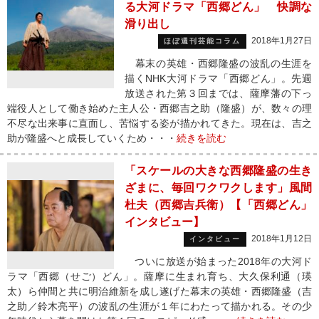
る大河ドラマ「西郷どん」 快調な
滑り出し
2018年1月27日
ほぼ週刊芸能コラム
幕末の英雄・西郷隆盛の波乱の生涯を
描くNHK大河ドラマ「西郷どん」。先週
放送された第３回までは、薩摩藩の下っ
端役人として働き始めた主人公・西郷吉之助（隆盛）が、数々の理
不尽な出来事に直面し、苦悩する姿が描かれてきた。現在は、吉之
助が隆盛へと成長していくため・・・
続きを読む
「スケールの大きな西郷隆盛の生き
ざまに、毎回ワクワクします」風間
杜夫（西郷吉兵衛）【「西郷どん」
インタビュー】
2018年1月12日
インタビュー
ついに放送が始まった2018年の大河ド
ラマ「西郷（せご）どん」。薩摩に生まれ育ち、大久保利通（瑛
太）ら仲間と共に明治維新を成し遂げた幕末の英雄・西郷隆盛（吉
之助／鈴木亮平）の波乱の生涯が１年にわたって描かれる。その少