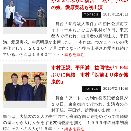
が３３年ぶりに復活 つかこうへい
の娘、愛原実花も初出演
2015年12月8日
TOPICS
舞台「熱海殺人事件」の初日公演前フ
ォトコールおよび囲み取材が８日、東京
都内で行われ、出演者の風間杜夫、平田
満、愛原実花、中尾明慶が出席した。 本作は、つかこうへいの代
表作として、２０１０年７月に亡くなった後も上演され愛され続け
ている。今回は１９８０年・・・
続きを読む
市村正親、平田満、益岡徹が１６年
ぶりに集結 市村「以前より体が健
康的」
2015年2月10日
TOPICS
舞台「アート」の制作発表記者会見が
１０日、東京都内で行われ、出演者の市
村正親、平田満、益岡徹が出席した。
舞台は、大親友の３人の中年男性が高価な白い絵をめぐって価値観
の違いから大げんかをする友情物語を描く。１９９９年の日本初演
時キャストの３人が１６年・・・
続きを読む