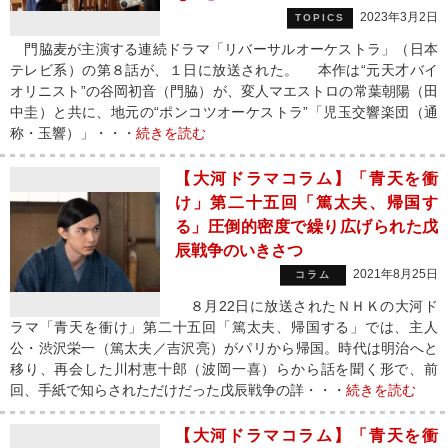
2023年3月2日
TOPICS
門脇麦が主演する連続ドラマ「リバーサルオーケストラ」（日本
テレビ系）の第８話が、１日に放送された。 本作は“元天才バイ
オリニスト”の谷岡初音（門脇）が、変人マエストロの常葉朝陽（田
中圭）と共に、地元の“ポンコツオーケストラ”「児玉交響楽団（通
称・玉響）」・・・
続きを読む
【大河ドラマコラム】「青天を衝
け」第二十五回「篤太夫、帰国す
る」圧倒的密度で繰り広げられた戊
辰戦争のいきさつ
2021年8月25日
コラム
８月22日に放送されたＮＨＫの大河ド
ラマ「青天を衝け」第二十五回「篤太夫、帰国する」では、主人
公・渋沢栄一（篤太夫／吉沢亮）がパリから帰国。時代は明治へと
移り、再会した川村恵十郎（波岡一喜）らから話を聞く形で、前
回、手紙で知らされただけだった戊辰戦争の詳・・・
続きを読む
【大河ドラマコラム】「青天を衝