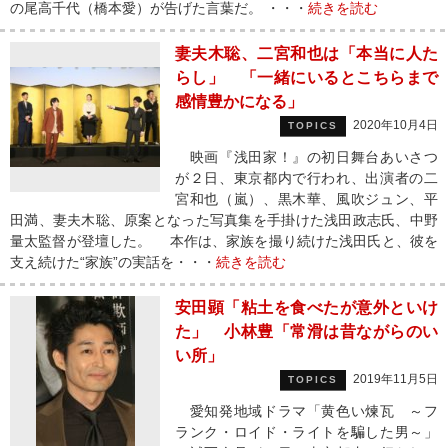
の尾高千代（橋本愛）が告げた言葉だ。 ・・・
続きを読む
妻夫木聡、二宮和也は「本当に人た
らし」 「一緒にいるとこちらまで
感情豊かになる」
2020年10月4日
TOPICS
映画『浅田家！』の初日舞台あいさつ
が２日、東京都内で行われ、出演者の二
宮和也（嵐）、黒木華、風吹ジュン、平
田満、妻夫木聡、原案となった写真集を手掛けた浅田政志氏、中野
量太監督が登壇した。 本作は、家族を撮り続けた浅田氏と、彼を
支え続けた“家族”の実話を・・・
続きを読む
安田顕「粘土を食べたが意外といけ
た」 小林豊「常滑は昔ながらのい
い所」
2019年11月5日
TOPICS
愛知発地域ドラマ「黄色い煉瓦 ～フ
ランク・ロイド・ライトを騙した男～」