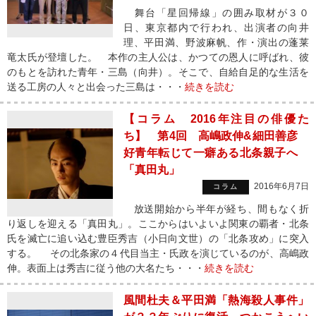
舞台「星回帰線」の囲み取材が３０
日、東京都内で行われ、出演者の向井
理、平田満、野波麻帆、作・演出の蓬莱
竜太氏が登壇した。 本作の主人公は、かつての恩人に呼ばれ、彼
のもとを訪れた青年・三島（向井）。そこで、自給自足的な生活を
送る工房の人々と出会った三島は・・・
続きを読む
【コラム 2016年注目の俳優た
ち】 第4回 高嶋政伸&細田善彦
好青年転じて一癖ある北条親子へ
「真田丸」
2016年6月7日
コラム
放送開始から半年が経ち、間もなく折
り返しを迎える「真田丸」。ここからはいよいよ関東の覇者・北条
氏を滅亡に追い込む豊臣秀吉（小日向文世）の「北条攻め」に突入
する。 その北条家の４代目当主・氏政を演じているのが、高嶋政
伸。表面上は秀吉に従う他の大名たち・・・
続きを読む
風間杜夫＆平田満「熱海殺人事件」