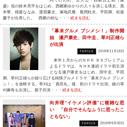
内で行われ、主人公・西郷吉之助（隆
盛）役の鈴木亮平をはじめ、西郷家ゆかりの人々を演じる瑛太、黒
木華、桜庭ななみ、渡部豪太、塚地武雅、風間杜夫、平田満、松坂
慶子が出席した。 西郷の幼な・・・
続きを読む
「幕末グルメ ブシメシ！」制作開
始 瀬戸康史、田中圭、草刈正雄ら
が出演
2016年11月18日
TOPICS
来年１月からのＮＨＫ ＢＳプレミアム
よるドラマは、ＮＨＫ連続ドラマ初主演
となる瀬戸康史をはじめ、田中圭、平田
満、草刈正雄らが繰り広げる純情グルメドラマ「幕末グルメ ブシメ
シ！」を放映する。草刈は「真田丸」後、初のドラマ出演。娘の草
刈麻有も出演し、親子共演・・・
続きを読む
向井理“イケメン評価”に複雑な思
い 「自分でそんなふうに思ったこ
ともない」
2016年9月30日
TOPICS