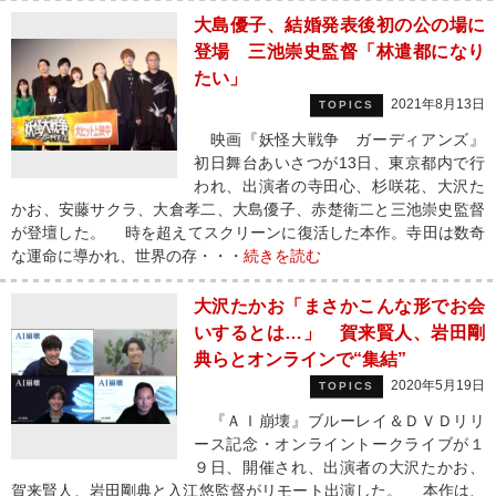
大島優子、結婚発表後初の公の場に
登場 三池崇史監督「林遣都になり
たい」
2021年8月13日
TOPICS
映画『妖怪大戦争 ガーディアンズ』
初日舞台あいさつが13日、東京都内で行
われ、出演者の寺田心、杉咲花、大沢た
かお、安藤サクラ、大倉孝二、大島優子、赤楚衛二と三池崇史監督
が登壇した。 時を超えてスクリーンに復活した本作。寺田は数奇
な運命に導かれ、世界の存・・・
続きを読む
大沢たかお「まさかこんな形でお会
いするとは…」 賀来賢人、岩田剛
典らとオンラインで“集結”
2020年5月19日
TOPICS
『ＡＩ崩壊』ブルーレイ＆ＤＶＤリリ
ース記念・オンライントークライブが１
９日、開催され、出演者の大沢たかお、
賀来賢人、岩田剛典と入江悠監督がリモート出演した。 本作は、