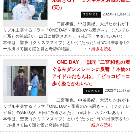
ル過ぎる」「ミズキさんお気の毒に
(笑)」
2023年11月14日
TOPICS
二宮和也、中谷美紀、大沢たかおがト
リプル主演するドラマ「ONE DAY～聖夜のから騒ぎ～」（フジテレ
ビ系）の第6話が、13日に放送された。（※以下、ネタバレあり）
本作は、聖夜（クリスマスイブ）という“たった1日”の出来事を1ク
ール掛けて描く謎と愛と奇跡の物語。 ・・・
続きを読む
「ONE DAY」“誠司”二宮和也の着
ぐるみダンスシーンに反響 「本物の
アイドルだもんね」「ピョコピョコ
歩く姿もかわいい」
2023年11月7日
TOPICS
二宮和也、中谷美紀、大沢たかおがト
リプル主演するドラマ「ONE DAY～聖夜のから騒ぎ～」（フジテレ
ビ系）の第5話が、6日に放送された。（※以下、ネタバレあり）
本作は、聖夜（クリスマスイブ）という“たった1日”の出来事を1ク
ール掛けて描く謎と愛と奇跡の物語。 ・・・
続きを読む