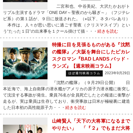
二宮和也、中谷美紀、大沢たかおがト
リプル主演するドラマ「ONE DAY～聖夜のから騒ぎ～」（フジテレ
ビ系）の第１話が、９日に放送された。（※以下、ネタバレあり）
本作は、人々が思い思いに過ごす聖夜（クリスマスイブ）とい
う“たった１日”の出来事を１クール掛けて描・・・
続きを読む
特撮に目を見張るものがある『沈黙
の艦隊』／大阪を舞台にしたピカレ
スクロマン『BAD LANDS バッド・
ランズ』【週末映画コラム】
2023年9月29日
ほぼ週刊映画コラム
『沈黙の艦隊』（９月29日公開） 日
本近海で、海上自衛隊の潜水艦がアメリカの原子力潜水艦に衝突し
て沈没する事故が発生。乗員76名が全員死亡したとの報道に衝撃が
走るが、実は乗員は生存しており、衝突事故は日米が極秘裏に建造
した日本初の高性能原子力・・・
続きを読む
山崎賢人「天下の大将軍になるまで
やりたい」 「『２』でもまだ大将