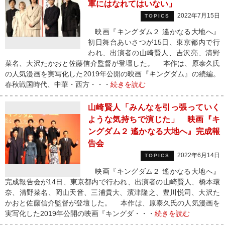
軍にはなれてはいない」
2022年7月15日
TOPICS
映画『キングダム２ 遙かなる大地へ』
初日舞台あいさつが15日、東京都内で行
われ、出演者の山崎賢人、吉沢亮、清野
菜名、大沢たかおと佐藤信介監督が登壇した。 本作は、原泰久氏
の人気漫画を実写化した2019年公開の映画『キングダム』の続編。
春秋戦国時代、中華・西方・・・
続きを読む
山崎賢人「みんなを引っ張っていく
ような気持ちで演じた」 映画『キ
ングダム２ 遙かなる大地へ』完成報
告会
2022年6月14日
TOPICS
映画『キングダム２ 遙かなる大地へ』
完成報告会が14日、東京都内で行われ、出演者の山崎賢人、橋本環
奈、清野菜名、岡山天音、三浦貴大、濱津隆之、豊川悦司、大沢た
かおと佐藤信介監督が登壇した。 本作は、原泰久氏の人気漫画を
実写化した2019年公開の映画『キングダ・・・
続きを読む