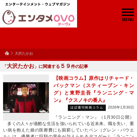
MENU
大沢たかお
大沢たかお
５９
「
」に関連する
件の記事
【映画コラム】原作はリチャード・
バックマン（スティーブン・キン
グ）と東野圭吾『ランニング・マ
ン』『クスノキの番人』
2026年1月30日
ほぼ週刊映画コラム
『ランニング・マン』（1月30日公開）
多くの人々が過酷な生活を強いられている近未来。職を失い、重
い病を抱えた娘の医療費にも困窮していたベン（グレン・パウエ
ル）は、優勝者に巨額の賞金が与えられるデスゲーム「ランニン