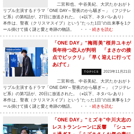
二宮和也、中谷美紀、大沢たかおがト
リプル主演するドラマ「ONE DAY～聖夜のから騒ぎ～」（フジテレ
ビ系）の第8話が、27日に放送された。（※以下、ネタバレあり）
本作は、聖夜（クリスマスイブ）という“たった1日”の出来事を1ク
ール掛けて描く謎と愛と奇跡の物語。 ・・・
続きを読む
「ONE DAY」“梅雨美”桜井ユキが
長年待つ恋人が判明 「まさかの接
点でビックリ」「早く迎えに行って
あげて」
2023年11月21日
TOPICS
二宮和也、中谷美紀、大沢たかおがト
リプル主演するドラマ「ONE DAY～聖夜のから騒ぎ～」（フジテレ
ビ系）の第7話が、20日に放送された。（※以下、ネタバレあり）
本作は、聖夜（クリスマスイブ）という“たった1日”の出来事を1ク
ール掛けて描く謎と愛と奇跡の物語。 ・・・
続きを読む
「ONE DAY」“ミズキ”中川大志の
レストランシーンに反響 「シュー