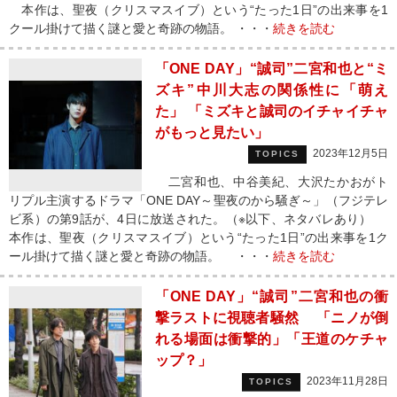
本作は、聖夜（クリスマスイブ）という“たった1日”の出来事を1
クール掛けて描く謎と愛と奇跡の物語。 ・・・
続きを読む
「ONE DAY」“誠司”二宮和也と“ミ
ズキ”中川大志の関係性に「萌え
た」 「ミズキと誠司のイチャイチャ
がもっと見たい」
2023年12月5日
TOPICS
二宮和也、中谷美紀、大沢たかおがト
リプル主演するドラマ「ONE DAY～聖夜のから騒ぎ～」（フジテレ
ビ系）の第9話が、4日に放送された。（※以下、ネタバレあり）
本作は、聖夜（クリスマスイブ）という“たった1日”の出来事を1ク
ール掛けて描く謎と愛と奇跡の物語。 ・・・
続きを読む
「ONE DAY」“誠司”二宮和也の衝
撃ラストに視聴者騒然 「ニノが倒
れる場面は衝撃的」「王道のケチャ
ップ？」
2023年11月28日
TOPICS