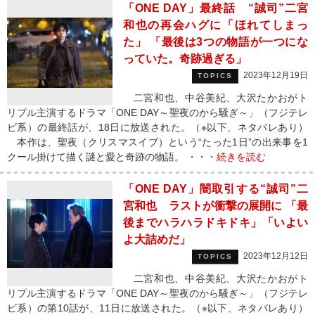
「ONE DAY」最終話 “誠司”二宮
和也の再会ハグに「ほれてしまっ
た」 「最後は3つの物語が一つにな
っていた。奇跡過ぎる」
2023年12月19日
TOPICS
二宮和也、中谷美紀、大沢たかおがト
リプル主演するドラマ「ONE DAY～聖夜のから騒ぎ～」（フジテレ
ビ系）の最終話が、18日に放送された。（※以下、ネタバレあり）
本作は、聖夜（クリスマスイブ）という“たった1日”の出来事を1
クール掛けて描く謎と愛と奇跡の物語。 ・・・
続きを読む
「ONE DAY」闇取引する“誠司”二
宮和也 ラストが衝撃の展開に 「最
後までハラハラドキドキ」「いよい
よ大詰めだ」
2023年12月12日
TOPICS
二宮和也、中谷美紀、大沢たかおがト
リプル主演するドラマ「ONE DAY～聖夜のから騒ぎ～」（フジテレ
ビ系）の第10話が、11日に放送された。（※以下、ネタバレあり）