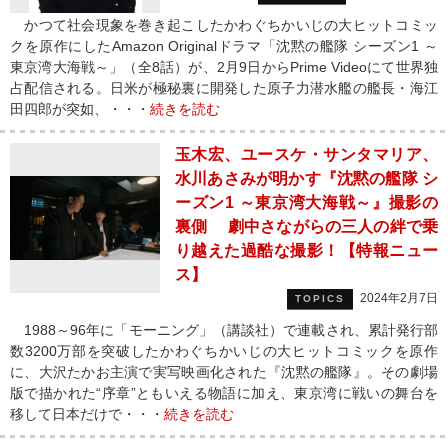
かつて社会現象を巻き起こしたかわぐちかいじの大ヒットコミッ
クを原作にしたAmazon Originalドラマ「沈黙の艦隊 シーズン1 ～
東京湾大海戦～」（全8話）が、2月9日からPrime Videoにて世界独
占配信される。日米が極秘裏に開発した原子力潜水艦の艦長・海江
田四郎が突如、・・・
続きを読む
玉木宏、ユースケ・サンタマリア、
水川あさみが明かす『沈黙の艦隊 シ
ーズン1 ～東京湾大海戦～』撮影の
裏側 劇中さながらの三人の絆で乗
り越えた過酷な撮影！【特報ニュー
ス】
2024年2月7日
TOPICS
1988～96年に「モーニング」（講談社）で連載され、累計発行部
数3200万部を突破したかわぐちかいじの大ヒットコミックを原作
に、大沢たかお主演で実写映画化された『沈黙の艦隊』。その劇場
版で描かれた“序章”ともいえる物語に加え、東京湾に戦いの舞台を
移して日本だけで・・・
続きを読む