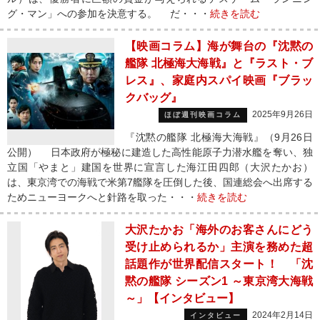
グ・マン」への参加を決意する。 だ・・・
続きを読む
【映画コラム】海が舞台の『沈黙の
艦隊 北極海大海戦』と『ラスト・ブ
レス』、家庭内スパイ映画『ブラッ
クバッグ』
2025年9月26日
ほぼ週刊映画コラム
『沈黙の艦隊 北極海大海戦』（9月26日
公開） 日本政府が極秘に建造した高性能原子力潜水艦を奪い、独
立国「やまと」建国を世界に宣言した海江田四郎（大沢たかお）
は、東京湾での海戦で米第7艦隊を圧倒した後、国連総会へ出席する
ためニューヨークへと針路を取った・・・
続きを読む
大沢たかお「海外のお客さんにどう
受け止められるか」主演を務めた超
話題作が世界配信スタート！ 「沈
黙の艦隊 シーズン1 ～東京湾大海戦
～」【インタビュー】
2024年2月14日
インタビュー