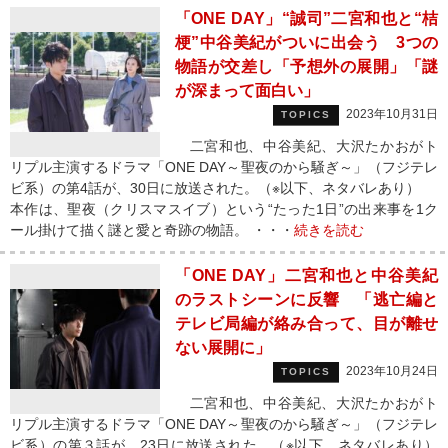
「ONE DAY」“誠司”二宮和也と“桔
梗”中谷美紀がついに出会う 3つの
物語が交差し「予想外の展開」「謎
が深まって面白い」
2023年10月31日
TOPICS
二宮和也、中谷美紀、大沢たかおがト
リプル主演するドラマ「ONE DAY～聖夜のから騒ぎ～」（フジテレ
ビ系）の第4話が、30日に放送された。（※以下、ネタバレあり）
本作は、聖夜（クリスマスイブ）という“たった1日”の出来事を1ク
ール掛けて描く謎と愛と奇跡の物語。 ・・・
続きを読む
「ONE DAY」二宮和也と中谷美紀
のラストシーンに反響 「逃亡編と
テレビ局編が絡み合って、目が離せ
ない展開に」
2023年10月24日
TOPICS
二宮和也、中谷美紀、大沢たかおがト
リプル主演するドラマ「ONE DAY～聖夜のから騒ぎ～」（フジテレ
ビ系）の第３話が、23日に放送された。（※以下、ネタバレあり）