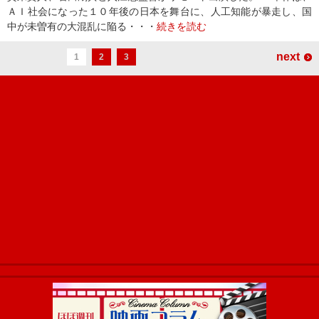
ＡＩ社会になった１０年後の日本を舞台に、人工知能が暴走し、国
中が未曽有の大混乱に陥る・・・
続きを読む
next
1
2
3