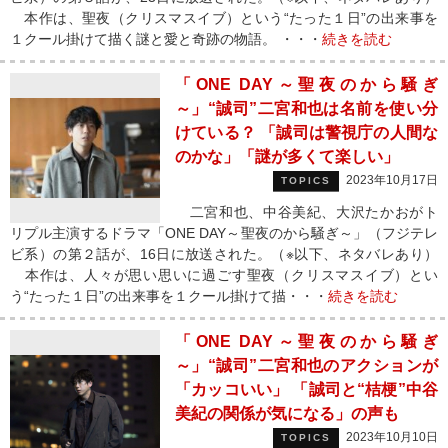
本作は、聖夜（クリスマスイブ）という“たった１日”の出来事を
１クール掛けて描く謎と愛と奇跡の物語。 ・・・
続きを読む
「ONE DAY～聖夜のから騒ぎ
～」“誠司”二宮和也は名前を使い分
けている？ 「誠司は警視庁の人間な
のかな」「謎が多くて楽しい」
2023年10月17日
TOPICS
二宮和也、中谷美紀、大沢たかおがト
リプル主演するドラマ「ONE DAY～聖夜のから騒ぎ～」（フジテレ
ビ系）の第２話が、16日に放送された。（※以下、ネタバレあり）
本作は、人々が思い思いに過ごす聖夜（クリスマスイブ）とい
う“たった１日”の出来事を１クール掛けて描・・・
続きを読む
「ONE DAY～聖夜のから騒ぎ
～」“誠司”二宮和也のアクションが
「カッコいい」 「誠司と“桔梗”中谷
美紀の関係が気になる」の声も
2023年10月10日
TOPICS