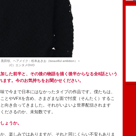
領、ヘアメイク：松本あきお（beautiful ambition）＞
（C）エンタメOVO
加した前半と、その後の物語を描く後半からなる全8話という
れます。今のお気持ちをお聞かせください。
味で今まで日本にはなかったタイプの作品です。僕たちは、
ことやVFXを含め、さまざまな面で忖度（そんたく）するこ
品と向き合ってきました。それがいよいよ世界配信されます
てくださるのか、未知数です。
でしょうか。
か、楽しみではありますが、それと同じくらい不安もありま