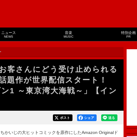
ニュース
音楽
特別企画
NEWS
MUSIC
PR
ー
お客さんにどう受け止められる
超話題作が世界配信スタート！
ズン1 ～東京湾大海戦～」【イン
ポスト
シェア
送る
じの大ヒットコミックを原作にしたAmazon Originalド