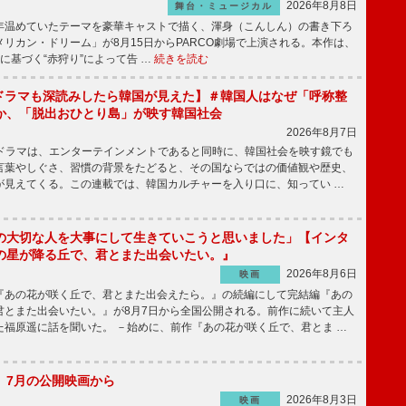
2026年8月8日
舞台・ミュージカル
温めていたテーマを豪華キャストで描く、渾身（こんしん）の書き下ろ
リカン・ドリーム」が8月15日からPARCO劇場で上演される。本作は、
に基づく“赤狩り”によって告 …
続きを読む
もKドラマも深読みしたら韓国が見えた】＃韓国人はなぜ「呼称整
か、「脱出おひとり島」が映す韓国社会
2026年8月7日
国ドラマは、エンターテインメントであると同時に、韓国社会を映す鏡でも
言葉やしぐさ、習慣の背景をたどると、その国ならではの価値観や歴史、
が見えてくる。この連載では、韓国カルチャーを入り口に、知ってい …
の大切な人を大事にして生きていこうと思いました」【インタ
の星が降る丘で、君とまた出会いたい。』
2026年8月6日
映画
あの花が咲く丘で、君とまた出会えたら。』の続編にして完結編『あの
君とまた出会いたい。』が8月7日から全国公開される。前作に続いて主人
た福原遥に話を聞いた。 －始めに、前作『あの花が咲く丘で、君とま …
】7月の公開映画から
2026年8月3日
映画