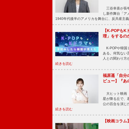
三谷幸喜が長年
し新作舞台「アメ
1940年代後半のアメリカを舞台に、反共産主義
【K-POP
理」をするの
K-POPや韓
ある。何気ない
人との関わり方
続きを読む
福原遥「自分
ビュー】『あ
大ヒット映画『
星が降る丘で、
公の百合を演じ
続きを読む
【映画コラム