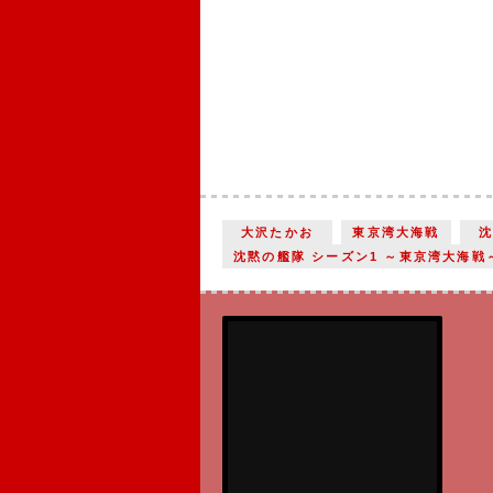
大沢たかお
東京湾大海戦
沈黙の艦隊 シーズン1 ～東京湾大海戦