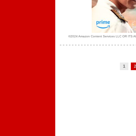
©2024 Amazon Content Services L
1