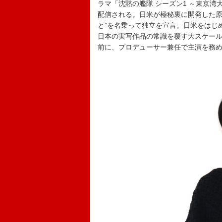
ラマ「沈黙の艦隊 シーズン1 ～東京湾大海
配信される。日米が極秘裏に開発した原
と”を名乗って独立を宣言。日米をは
日本の実写作品の常識を覆す大スケー
前に、プロデューサー兼任で主演を務