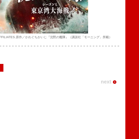
LC OR ITS AFFILIATES.原作／かわぐちかいじ『沈黙の艦隊』（講談社「モーニング」所載）
2
next