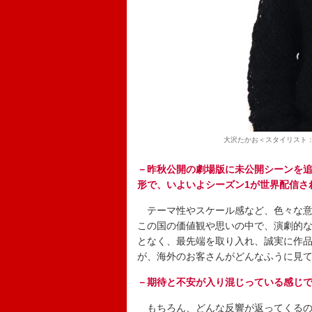
大沢たかお＜スタイリスト：黒田
－昨秋公開の劇場版に未公開シーンを追
形で、いよいよシーズン1が世界配信さ
テーマ性やスケール感など、色々な意
この国の価値観や思いの中で、演劇的な
となく、最先端を取り入れ、誠実に作
が、海外のお客さんがどんなふうに見
－期待と不安が入り混じっている感じ
もちろん、どんな反響が返ってくるの