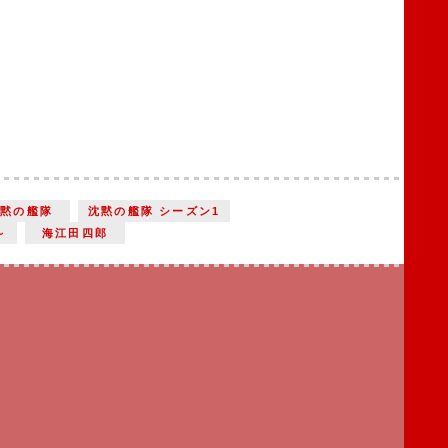
沈黙の艦隊
沈黙の艦隊 シーズン1
～
海江田四郎