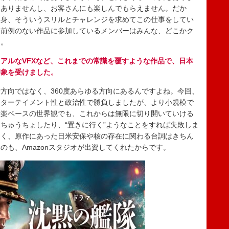
はありませんし、お客さんにも楽しんでもらえません。だか
自身、そういうスリルとチャレンジを求めてこの仕事をしてい
な前例のない作品に参加しているメンバーはみんな、どこかク
）。
アルなVFXなど、これまでの常識を覆すような作品で、日本
印象を受けました。
向ではなく、360度あらゆる方向にあるんですよね。今回、
ンターテイメント性と政治性で勝負しましたが、より小規模で
音楽ベースの世界観でも、これからは無限に切り開いていける
ちゅうちょしたり、“置きに行く”ようなことをすれば失敗しま
なく、原作にあった日米安保や核の存在に関わる台詞はきちん
のも、Amazonスタジオが出資してくれたからです。