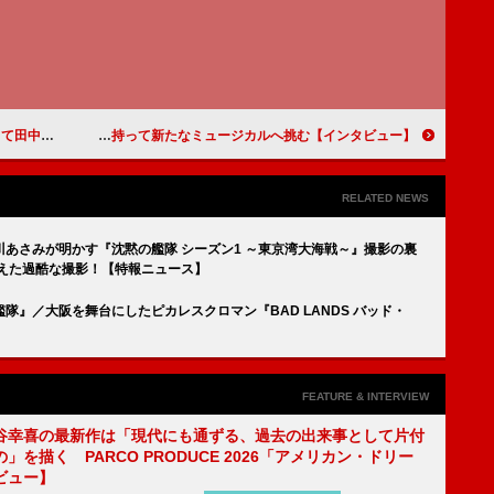
奈が登場
吉原光夫「ひたすら演技がうまくなりたいだけ」 演技への真摯な思いを持って新たなミュージカルへ挑む【インタビュー】
RELATED NEWS
あさみが明かす『沈黙の艦隊 シーズン1 ～東京湾大海戦～』撮影の裏
えた過酷な撮影！【特報ニュース】
隊』／大阪を舞台にしたピカレスクロマン『BAD LANDS バッド・
FEATURE & INTERVIEW
谷幸喜の最新作は「現代にも通ずる、過去の出来事として片付
」を描く PARCO PRODUCE 2026「アメリカン・ドリー
ビュー】