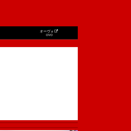
オーヴォ
OVO