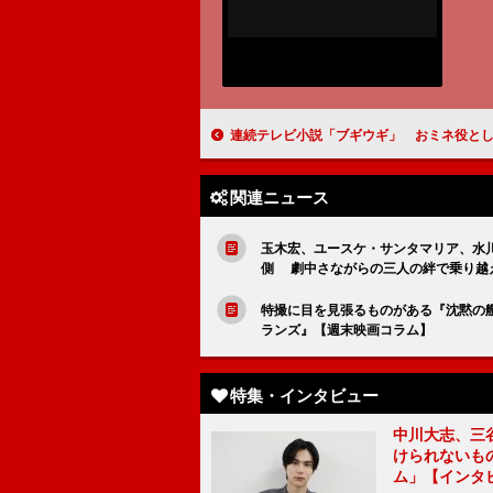
連続テレビ小説「ブギウギ」 おミネ役として田中麗
関連ニュース
玉木宏、ユースケ・サンタマリア、水川
側 劇中さながらの三人の絆で乗り越
特撮に目を見張るものがある『沈黙の艦
ランズ』【週末映画コラム】
特集・インタビュー
中川大志、三
けられないもの
ム」【インタ