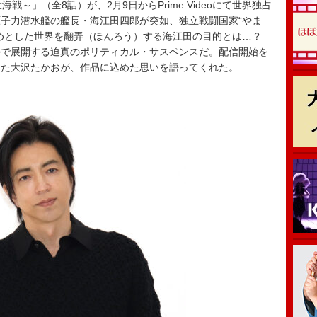
戦～」（全8話）が、2月9日からPrime Videoにて世界独占
子力潜水艦の艦長・海江田四郎が突如、独立戦闘国家“やま
じめとした世界を翻弄（ほんろう）する海江田の目的とは…？
ルで展開する迫真のポリティカル・サスペンスだ。配信開始を
めた大沢たかおが、作品に込めた思いを語ってくれた。