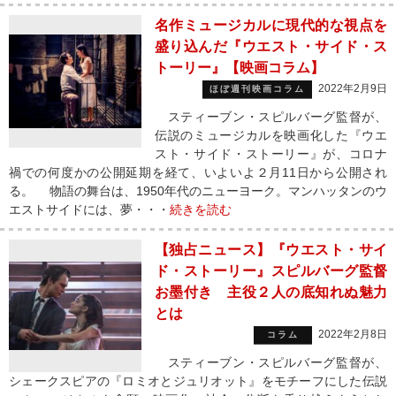
名作ミュージカルに現代的な視点を
盛り込んだ『ウエスト・サイド・ス
トーリー』【映画コラム】
2022年2月9日
ほぼ週刊映画コラム
スティーブン・スピルバーグ監督が、
伝説のミュージカルを映画化した『ウエ
スト・サイド・ストーリー』が、コロナ
禍での何度かの公開延期を経て、いよいよ２月11日から公開され
る。 物語の舞台は、1950年代のニューヨーク。マンハッタンのウ
エストサイドには、夢・・・
続きを読む
【独占ニュース】『ウエスト・サイ
ド・ストーリー』スピルバーグ監督
お墨付き 主役２人の底知れぬ魅力
とは
2022年2月8日
コラム
スティーブン・スピルバーグ監督が、
シェークスピアの『ロミオとジュリオット』をモチーフにした伝説