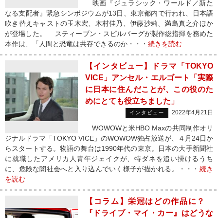
映画『ジュラシック・ワールド／新た
なる支配者』緊急シンポジウムが13日、東京都内で行われ、日本語
吹き替えキャストの玉木宏、木村佳乃、伊藤沙莉、満島真之介ほか
が登場した。 スティーブン・スピルバーグが製作総指揮を務めた
本作は、「人間と恐竜は共存できるのか・・・
続きを読む
【インタビュー】ドラマ「TOKYO
VICE」アンセル・エルゴート「実際
に日本に住んだことが、この役のた
めにとても役立ちました」
2022年4月21日
インタビュー
WOWOWと米HBO Maxの共同制作オリ
ジナルドラマ「TOKYO VICE」のWOWOW独占放送が、４月24日か
らスタートする。物語の舞台は1990年代の東京。日本の大手新聞社
に就職したアメリカ人青年ジェイクが、特ダネを追い掛けるうち
に、危険な闇社会へと入り込んでいく様子が描かれる。・・・
続き
を読む
【コラム】栄冠はどの作品に？
『ドライブ・マイ・カー』はどうな