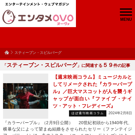
MENU
スティーブン・スピルバーグ
スティーブン・スピルバーグ
５９
「
」に関連する
件の記事
【週末映画コラム】ミュージカルと
してリメークされた『カラーパープ
ル』／巨大マスコットが人を襲うギ
ャップが面白い『ファイブ・ナイ
ツ・アット・フレディーズ』
2024年2月8日
ほぼ週刊映画コラム
『カラーパープル』（2月9日公開） 20世紀初頭から1940年代、
横暴な父によって望まぬ結婚をさせられたセリー（ファンテイジ