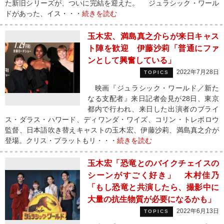
た新旧シリーズが、ついに完結を迎えた。 ジュラシック・ワール
ドがあった、イス・・・
続きを読む
玉木宏、満島真之介らが来日キャス
ト陣を歓迎 伊藤沙莉「普通にファ
ンとして興奮している」
2022年7月28日
TOPICS
映画『ジュラシック・ワールド／新た
なる支配者』来日記者会見が28日、東京
都内で行われ、来日した出演者のブライ
ス・ダラス・ハワード、ディワンダ・ワイズ、コリン・トレボロウ
監督、日本語吹き替えキャストの玉木宏、伊藤沙莉、満島真之介が
登場。クリス・プラットもリ・・・
続きを読む
玉木宏「恐竜とのバイクチェイスの
シーンがすごく好き」 木村佳乃
「もし恐竜と共演したら、撮影中に
大量の抗生物質が必要になるかも」
2022年6月13日
TOPICS