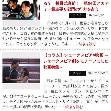
る？ 授賞式直前！ 第94回アカデ
ミー賞主要６部門の行方を占う
2022年3月26日
コラム
日本時間３月28日、世界が注目する映
画の祭典、第94回アカデミー賞が米ロサンゼルスのハリウッドで開
催される。コロナ禍の影響を受け、日程や開催方式が大幅に変更さ
れた昨年から状況は改善。会場も恒例のドルビー・シアターとなっ
ており、華やかさが戻ってきそうだ。日本・・・
続きを読む
【コラム】シェークスピア×映画 ～
シェークスピア劇をモチーフにした
映画特集～
2022年2月25日
コラム
現在公開中の『ウエスト・サイド・ス
トーリー』の評判が上々である。同作
は、巨匠スティーブン・スピルバーグ
が、傑作ブロードウェーミュージカルを映画化したもので、公開前
は、最初に映画化された『ウエスト・サイド物語』（61）が、アカ
デミー賞の10部門で受賞に輝いた・・・
続きを読む