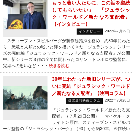
もっと若い人たちに、この話を継続
してもらいたい」 『ジュラシッ
ク・ワールド／新たなる支配者』
【インタビュー】
2022年7月29日
インタビュー
スティーブン・スピルバーグが製作総指揮を務め、約30年にわた
り、恐竜と人類との戦いと絆を描いてきた「ジュラシック」シリー
ズの完結編『ジュラシック・ワールド／新たなる支配者』が公開
中。新シリーズ３作の全てに関わったコリン・トレボロウ監督に、
完結への思いなど・・・
続きを読む
30年にわたった新旧シリーズが、つ
いに完結『ジュラシック・ワールド
／新たなる支配者』【映画コラム】
2022年7月28日
ほぼ週刊映画コラム
『ジュラシック・ワールド／新たなる支
配者』（７月29日公開） マイケル・ク
ライトン原作、スティーブン・スピルバ
ーグ監督の『ジュラシック・パーク』（93）から約30年。６作続い