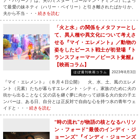
ア・バリーノ）は、夫のミスター（コールマン・ドミンゴ）によっ
て最愛の妹ネティ（ハリー・ベイリー）と引き離されたばかりか、
夫から不当・・・
続きを読む
「火と水」の関係をメタファーとし
て、異人種や異文化について考えさ
せる『マイ・エレメント』／動物の
姿をしたビースト戦士が初登場『ト
ランスフォーマー／ビースト覚醒』
【映画コラム】
2023年8月3日
ほぼ週刊映画コラム
『マイ・エレメント』（８月４日公開） 火、水、土、風のエレメ
ント（元素）たちが暮らすエレメント・シティ。家族のために火の
街から出ることなく父の店を継ぐ夢に向かって頑張る火の女の子エ
ンバーは、ある日、自分とは正反対で自由な心を持つ水の青年ウェ
イドと・・・
続きを読む
“時の流れ”が物語の核となるハリソ
ン・フォード“最後のインディ・ジ
ョーンズ”『インディ・ジョーンズ