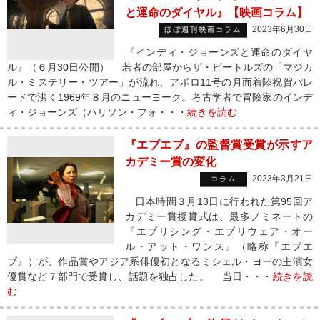
と運命のダイヤル』【映画コラム】
2023年6月30日
ほぼ週刊映画コラム
『インディ・ジョーンズと運命のダイヤ
ル』（６月30日公開） 若者の部屋からザ・ビートルズの「マジカ
ル・ミステリー・ツアー」が流れ、アポロ11号の月面着陸祝賀パレ
ードで沸く1969年８月のニューヨーク。考古学者で冒険家のインデ
ィ・ジョーンズ（ハリソン・フォ・・・
続きを読む
『エブエブ』の監督賞受賞が示すア
カデミー賞の変化
2023年3月21日
コラム
日本時間３月13日に行われた第95回ア
カデミー賞授賞式は、最多ノミネートの
『エブリシング・エブリウェア・オー
ル・アット・ワンス』（略称『エブエ
ブ』）が、作品賞やアジア系俳優初となるミシェル・ヨーの主演女
優賞など７部門で受賞し、話題を独占した。 当日・・・
続きを読
む