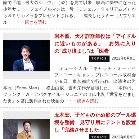
館で『地上最大のショウ』（52）を見て以来、映画に夢中になった
少年サミー・フェイブルマンは、母（ミシェル・ウィリアムズ）か
ら８ミリカメラをプレゼントされる。 成長したサミー（ガブリエ
ル・・・・
続きを読む
岩本照、天才詐欺師役は「アイドル
に近いものがある」 お気に入り
の“成り済まし”は「医者」
2022年8月9日
TOPICS
ミュージカル「キャッチ・ミー・イ
フ・ユー・キャン」プレスコール取材会
が９日、東京都内で行われ、出演者の岩
本照（Snow Man）、横山由依、吉田栄作が登壇した。 本作は、
フランク・Ｗ・アバグネイル・ジュニアの自伝小説『世界をだまし
た男』を基に製作された映画の・・・
続きを読む
玉木宏、子どものため庭のプール環
境を整備 見守り用にテントも設置
し「完結させました」
2022年8月9日
TOPICS