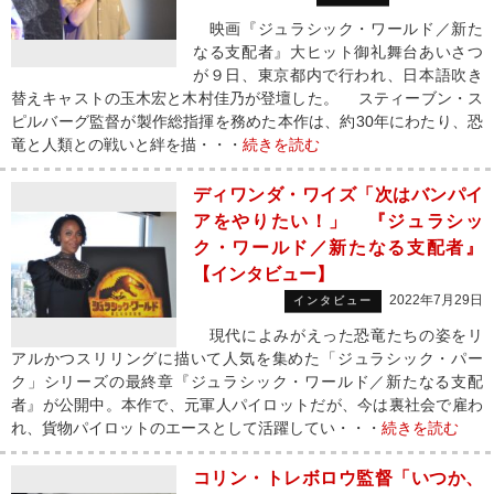
映画『ジュラシック・ワールド／新た
なる支配者』大ヒット御礼舞台あいさつ
が９日、東京都内で行われ、日本語吹き
替えキャストの玉木宏と木村佳乃が登壇した。 スティーブン・ス
ピルバーグ監督が製作総指揮を務めた本作は、約30年にわたり、恐
竜と人類との戦いと絆を描・・・
続きを読む
ディワンダ・ワイズ「次はバンパイ
アをやりたい！」 『ジュラシッ
ク・ワールド／新たなる支配者』
【インタビュー】
2022年7月29日
インタビュー
現代によみがえった恐竜たちの姿をリ
アルかつスリリングに描いて人気を集めた「ジュラシック・パー
ク」シリーズの最終章『ジュラシック・ワールド／新たなる支配
者』が公開中。本作で、元軍人パイロットだが、今は裏社会で雇わ
れ、貨物パイロットのエースとして活躍してい・・・
続きを読む
コリン・トレボロウ監督「いつか、