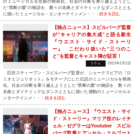
のミュージカルを念願の映画化。社会の分断を乗り越えようとし
た“禁断の愛”の物語を、数々の名曲とダイナミックなダンスととも
に描いたミュージカル・エンターテインメン・・・
続きを読む
【独占ニュース】スピルバーグ監督
が“キャリアの集大成”と語る新生
『ウエスト・サイド・ストーリ
ー』 こだわり抜いた“三つのこ
と”を監督とキャスト陣が証言！
2022年2月1日
コラム
巨匠スティーブン・スピルバーグ監督が、シェークスピアの『ロ
ミオとジュリオット』をモチーフにした伝説のミュージカルを映画
化。社会の分断を乗り越えようとした“禁断の愛”の物語を、数々の
名曲とダイナミックなダンスとともに描いた感動のミュージカルエ
ンターテインメ・・・
続きを読む
【独占ニュース】『ウエスト・サイ
ド・ストーリー』マリア役のレイチ
ェル・ゼグラーはYoutuber スピル
バーグ監督とアンセル・エルゴート