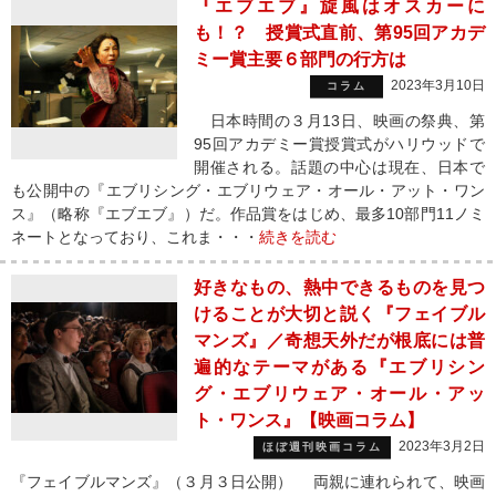
『エブエブ』旋風はオスカーに
も！？ 授賞式直前、第95回アカデ
ミー賞主要６部門の行方は
2023年3月10日
コラム
日本時間の３月13日、映画の祭典、第
95回アカデミー賞授賞式がハリウッドで
開催される。話題の中心は現在、日本で
も公開中の『エブリシング・エブリウェア・オール・アット・ワン
ス』（略称『エブエブ』）だ。作品賞をはじめ、最多10部門11ノミ
ネートとなっており、これま・・・
続きを読む
好きなもの、熱中できるものを見つ
けることが大切と説く『フェイブル
マンズ』／奇想天外だが根底には普
遍的なテーマがある『エブリシン
グ・エブリウェア・オール・アッ
ト・ワンス』【映画コラム】
2023年3月2日
ほぼ週刊映画コラム
『フェイブルマンズ』（３月３日公開） 両親に連れられて、映画