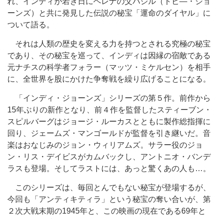
れ、インディが若き日にヘレナの父バジル（トビ―・ジョ
ーンズ）と共に発見した伝説の秘宝「運命のダイヤル」に
ついて語る。
それは人類の歴史を変える力を持つとされる究極の秘宝
であり、その秘宝を巡って、インディは因縁の宿敵である
元ナチスの科学者フォラー（マッツ・ミケルセン）を相手
に、全世界を股にかけた争奪戦を繰り広げることになる。
「インディ・ジョーンズ」シリーズの第５作。前作から
15年ぶりの新作となり、前４作を監督したスティーブン・
スピルバーグはジョージ・ルーカスとともに製作総指揮に
回り、ジェームズ・マンゴールドが監督を引き継いだ。音
楽はおなじみのジョン・ウィリアムズ。サラー役のジョ
ン・リス・デイビスがカムバックし、アントニオ・バンデ
ラスも登場。そしてラストには、あっと驚くあの人も…。
このシリーズは、毎回とんでもない秘宝が登場するが、
今回も「アンティキティラ」という秘宝の奪い合いが、第
２次大戦末期の1945年と、この映画の現在である69年と