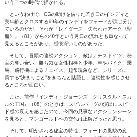
いう二つの時代で描かれる。
というわけで、CGの助けを借りた若き日のインディと
実年齢とクロスする69年のインディをフォードが演じ分け
ているのだが、それが『レイダース 失われたアーク《聖
櫃》』（81）からの40年という月日の流れとも重なって
見えるところがあり、感慨深いものがあった。
そして、冒頭の連続アクション、敵はナチスドイツ、秘
宝の奪い合い、勝ち気な女性相棒と少年、車やバイク、乗
馬、飛行機によるチェイス、超常現象など、シリーズに一
貫する“決まりごと”をきちんと踏襲し、連続性を感じさせ
るところが面白い。
また、前作『インディ・ジョーンズ クリスタル・スカ
ルの王国』（08）のときは、スピルバーグの演出にスピー
ド感の衰えを感じたので、今回の見事なアクションシーン
を見ると、マンゴールドへの交代は正解だったと思う。
そして、明かされる秘宝の特性、フォードの風貌の変