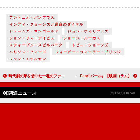
アントニオ・バンデラス
インディ・ジョーンズと運命のダイヤル
ジェームズ・マンゴールド
ジョン・ウィリアムズ
ジョン・リス・デイビス
ジョージ・ルーカス
スティーブン・スピルバーグ
トビ―・ジョーンズ
ハリソン・フォード
フィービー・ウォーラー・ブリッジ
マッツ・ミケルセン
時代劇の形を借りた一種のファンタジー『大名倒産』／繰り返す２分間のタイムループを描く『リバー、流れないでよ』【映画コラム】
台湾映画『１秒先の彼女』をリメークした『１秒先の彼』／悪魔的な魅力で他のホラーとは一線を画す『Pearl パール』【映画コラム】
関連ニュース
RELATED NEWS